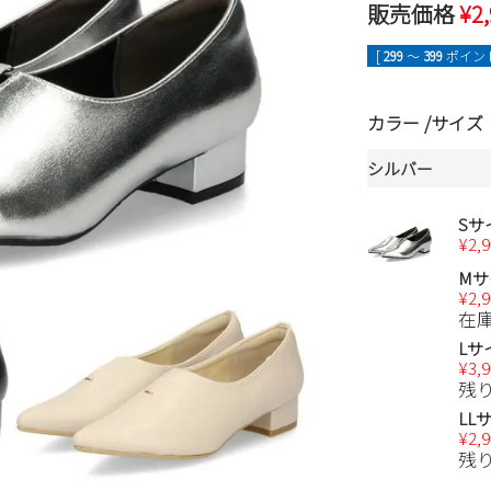
販売価格
¥
2
[
299
〜
399
ポイント
カラー
サイズ
シルバー
Sサ
¥
2,
Mサ
¥
2,
在
Lサ
¥
3,
残
LL
¥
2,
残