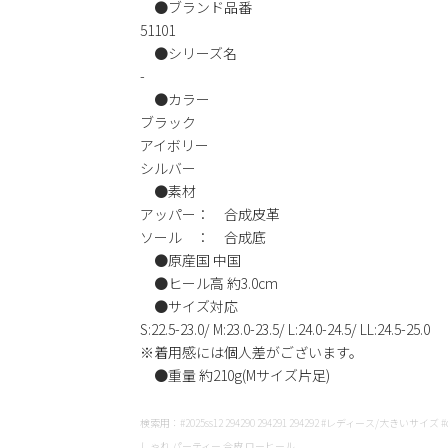
●ブランド品番
51101
●シリーズ名
-
●カラー
ブラック
アイボリー
シルバー
●素材
アッパー： 合成皮革
ソール ： 合成底
●原産国 中国
●ヒール高 約3.0cm
●サイズ対応
S:22.5-23.0/ M:23.0-23.5/ L:24.0-24.5/ LL:24.5-25.0
※着用感には個人差がございます。
●重量 約210g(Mサイズ片足)
検索用：#2025ss12 294290 294291 294292 #レディース/大きいサイズ #cg
しゃれ パーティー 合皮 ローヒール