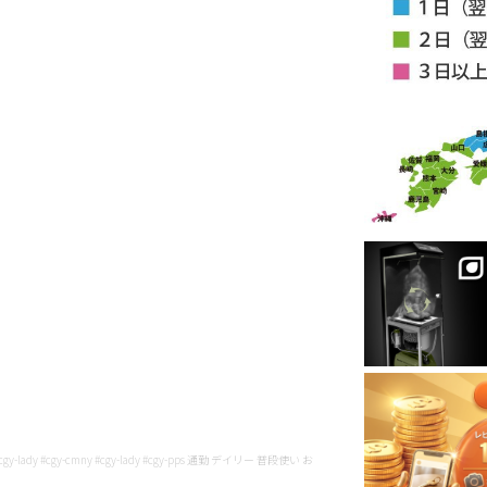
y-lady #cgy-cmny #cgy-lady #cgy-pps 通勤 デイリー 普段使い お