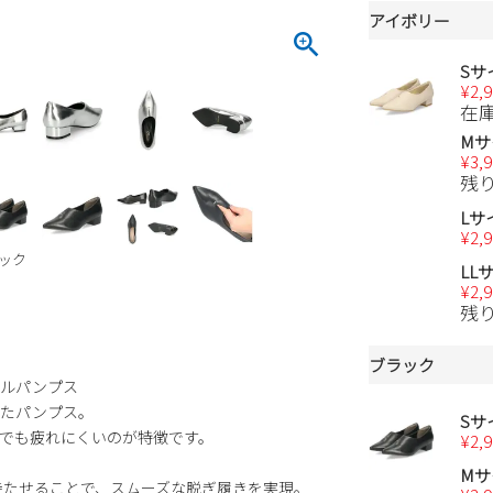
アイボリー
Sサ
¥
2,
在
Mサ
¥
3,
残
Lサ
¥
2,
ック
LL
¥
2,
残
ブラック
ールパンプス
したパンプス。
Sサ
用でも疲れにくいのが特徴です。
¥
2,
Mサ
持たせることで、スムーズな脱ぎ履きを実現。