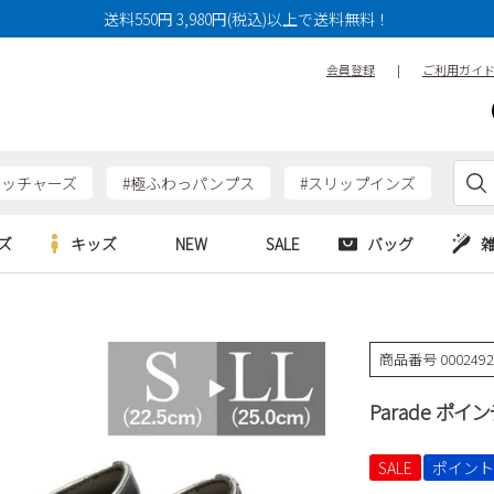
送料550円 3,980円(税込)以上で送料無料！
会員登録
|
ご利用ガイ
ケッチャーズ
#極ふわっパンプス
#スリップインズ
ズ
キッズ
NEW
SALE
バッグ
e
Parade
Parade
アルシューズ
バッグ
カジュアルシューズ
HERS
SKECHERS
SKECHERS
商品番号
000249
シューズ
ダーバッグ
ワークシューズ
alance
moz
GAP
Parade ポイ
new balance
EDWIN
ブーツ
puma
new balance
ウェア
SALE
ポイント