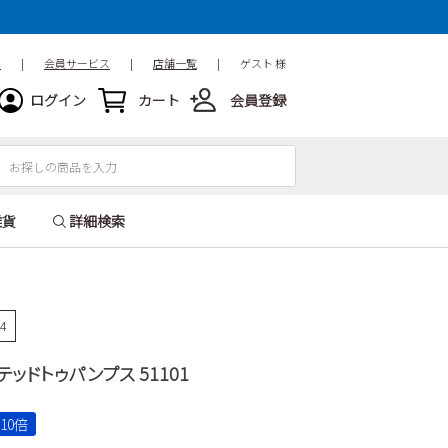
ド
|
会員サービス
|
店舗一覧
|
ゲスト 様
ログイン
カート
会員登録
雑貨
詳細検索
24
ンテッドトゥパンプス 51101
10倍