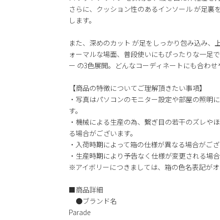
さらに、クッション性のあるインソール が足裏
します。
また、深めのカット が足をしっかり包み込み、
ォーマルな場面、普段使いにもぴったりな一足で
ー の3色展開。どんなコーディネートにも合わ
【商品の特徴についてご理解頂きたい事項】
・写真はパソコンのモニター設定や部屋の照明に
す。
・機械による生産の為、繋ぎ目の若干のズレやほ
る場合がございます。
・入荷時期によって箱の仕様が異なる場合がござ
・生産時期により予告なく仕様が変更される場合
※アイボリーにつきましては、箱の色名表記がオ
■商品詳細
●ブランド名
Parade