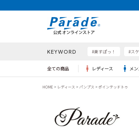
KEYWORD
検索
#楽すぽっ！
#ス
全ての商品
レディース
メン
HOME
レディース
パンプス
ポインテッドトゥ
Parad
サンダル
サンダル
サンダル
レディース新入荷
レディースSALE
リュック
ケア用品
カジュ
トート
SKEC
レインシューズ
レインシューズ
レインシューズ
メンズ新入荷
メンズSALE
ボディバッグ
雑貨
ワーク
ショル
new b
asics
パンプス
スニーカー
スニーカー
キッズ新入荷
キッズSALE
ハンドバッグ
ブーツ
財布
瞬足
スニーカー
ビジネス・ドレスシューズ
スクール
ビジネスバッグ
ウェア
ローファー
ローファー
フォーマル