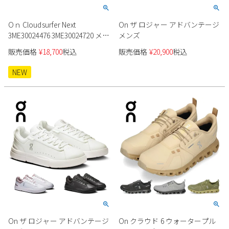
Parade
雑貨
Parade
ウェア
ご利用ガイド
Oｎ Cloudsurfer Next
On ザ ロジャー アドバンテージ
ビジネスバッグ
SKECHERS
SKECHERS
3ME30024476 3ME30024720 メン
メンズ
ズ スニーカー
Parade
new balance
会員サービス
トートバッグ
販売価格
¥
18,700
税込
販売価格
¥
20,900
税込
moz
SKECHERS
asics
NEW
ショルダーバッグ
new balance
お問い合わせ
GAP
瞬足
puma
財布
メルマガ購買
EDWIN
new balance
営業日カレンダー
休業日
お問い合わせ窓口休業日
2026 年8月
日
月
火
水
木
金
土
On ザ ロジャー アドバンテージ
On クラウド 6 ウォータープル
1