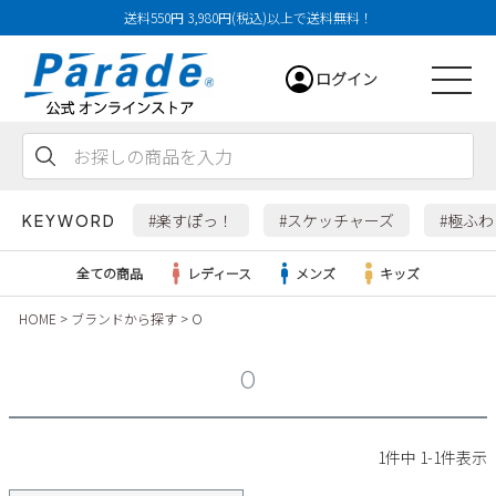
送料550円 3,980円(税込)以上で送料無料！
ログイン
会員登録
お気に入り
カート
#楽すぽっ！
#スケッチャーズ
#極ふ
KEYWORD
全ての商品
レディース
メンズ
キッズ
HOME
ブランドから探す
O
レディース
O
メンズ
すべての商品
1
件中
1
-
1
件表示