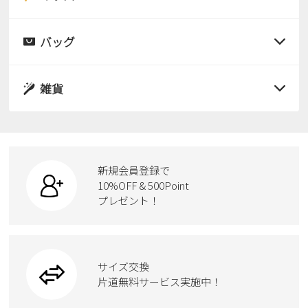
すべての商品
レインシューズ
サンダル
バッグ
すべての商品
パンプス
レインシューズ
サンダル
雑貨
スニーカー
すべての商品
スニーカー
レインシューズ
ローファー
リュック
ビジネス・ドレスシューズ
すべての商品
スニーカー
カジュアルシューズ
ボディバッグ
新規会員登録で
ローファー
ケア用品
10%OFF & 500Point
スクール
ワークシューズ
プレゼント！
ハンドバッグ
カジュアルシューズ
雑貨
フォーマル
ブーツ
ビジネスバッグ
ワークシューズ
ブーツ
サイズ交換
ウェア
トートバッグ
ブーツ
片道無料サービス実施中！
Parade
ショルダーバッグ