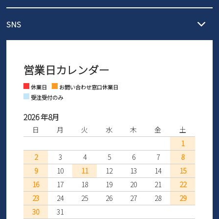
3,980円（税込）以上お買い上げで送料1,425円
【サイズ交換期間延長のお知らせ】
メール :
info@parade-shoes.jp
ただいまギフト用としてのご利用が増えていることを受け、プレゼ
発送日・送料詳細については
ご利用ガイド
を
SNS
営業時間：11時～17時
ントとしても安心してご利用いただけるよう、サイズ交換の受付期
ご利用ください。
メールの返信につきましては、
間を「お届けから30日間」へと延長いたしました。
3営業日以内にさせていただいております。
商品到着後30日以内にメールにてお申し出ください。折り返し詳細
※お問い合わせは現在メール
で受け付けております。
なご案内をお送りいたします。詳しくは
ご利用ガイド
をご利用くだ
営業日カレンダー
※土日祝はお問い合わせ窓口休業日となります。
さい。
Instagram
Facebook
休業日
お問い合わせ窓口休業日
受注受付のみ
2026 年8月
日
月
火
水
木
金
土
1
2
3
4
5
6
7
8
9
10
11
12
13
14
15
16
17
18
19
20
21
22
23
24
25
26
27
28
29
30
31