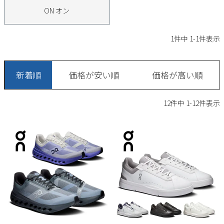
サンダル
キッズ
ON オン
すべての商品
レインシューズ
サンダル
NEW
1
件中
1
-
1
件表示
すべての商品
パンプス
レインシューズ
サンダル
SALE
新着順
価格が安い順
価格が高い順
スニーカー
すべての商品
スニーカー
レインシューズ
12
件中
1
-
12
件表示
ローファー
レディース新入荷
バッグ
ビジネス・ドレスシューズ
すべての商品
スニーカー
カジュアルシューズ
メンズ新入荷
ローファー
レディースSALE
雑貨
スクール
すべての商品
ワークシューズ
キッズ新入荷
カジュアルシューズ
メンズSALE
フォーマル
リュック
詳細検索
ブーツ
すべての商品
ワークシューズ
キッズSALE
ブーツ
ボディバッグ
ウェア
ケア用品
ブーツ
店舗一覧
ハンドバッグ