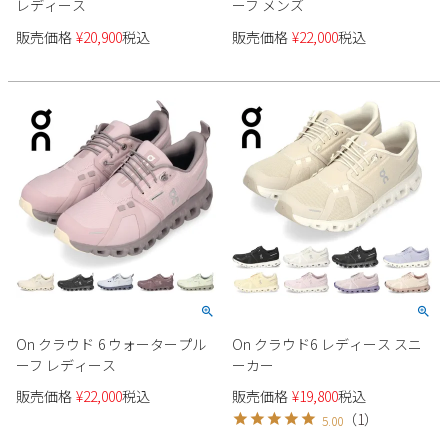
レディース
ーフ メンズ
2
3
4
5
6
7
8
販売価格
¥
20,900
税込
販売価格
¥
22,000
税込
9
10
11
12
13
14
15
16
17
18
19
20
21
22
23
24
25
26
27
28
29
30
31
2026 年9月
日
月
火
水
木
金
土
1
2
3
4
5
6
7
8
9
10
11
12
13
14
15
16
17
18
19
20
21
22
23
24
25
26
On クラウド 6 ウォータープル
On クラウド6 レディース スニ
27
28
29
30
ーフ レディース
ーカー
販売価格
¥
22,000
税込
販売価格
¥
19,800
税込
（
1
）
5.00