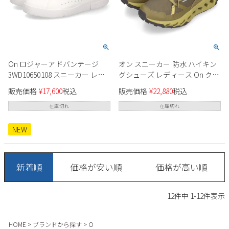
On ロジャーアドバンテージ
オン スニーカー 防水 ハイキン
3WD10650108 スニーカー レデ
グシューズ レディース On クラ
ィース
ウドホライズン ウォータープ
販売価格
¥
17,600
税込
販売価格
¥
22,880
税込
ルーフ サファリ/オリーブ 撥水
クッション性 グリップ 耐久性
在庫切れ
在庫切れ
軽量 アウトドア 靴
3WE10022310
NEW
新着順
価格が安い順
価格が高い順
12
件中
1
-
12
件表示
HOME
ブランドから探す
O