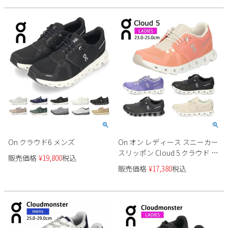
新規会員登録
会社概要
プライバシーポリシー
特定商取引法に基づく表示
お問い合わせ
On クラウド6 メンズ
On オン レディース スニーカー
スリッポン Cloud 5 クラウド 5
販売価格
¥
19,800
税込
ランニングシューズ ゴム紐 軽
販売価格
¥
17,380
税込
量 運動 スポーツ タウンユース
デイリーユース