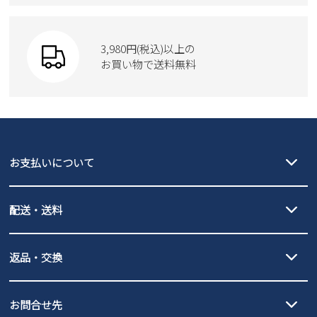
Parade
ウェア
SKECHERS
財布
SKECHERS
3,980円(税込)以上の
Parade
new balance
お買い物で送料無料
moz
SKECHERS
asics
new balance
GAP
瞬足
puma
EDWIN
お支払いについて
new balance
クレジットカード決済、AmazonPay決済、
配送・送料
PayPay（オンライン決済）、代金引換のご利用が可能です。
詳しくは
ご利用ガイド
をご確認ください。
【宅配便】
【ネコポス】
返品・交換
北海道・本州・四国・九州…550円
全国一律…220円（税込）
沖縄…1,980円
発送日・送料詳細については
ご利用ガイド
を
履いてみないとわからない靴だからこそ、サイズ交換にかかる送料
3,980円（税込）以上お買い上げで送料無料
ご利用ください。
お問合せ先
の片道無料サービスを実施中！