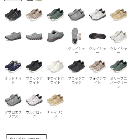
Parade
雑貨
Parade
ウェア
ご利用ガイド
ビジネスバッグ
SKECHERS
SKECHERS
Parade
new balance
会員サービス
トートバッグ
moz
SKECHERS
asics
ショルダーバッグ
new balance
お問い合わせ
グレイシャ
グレイシャ
グレイシャ
ー
ー
ー
GAP
瞬足
puma
財布
メルマガ購買
EDWIN
ミッドナイ
ブラックホ
ホワイトホ
ブラックブ
フォグホワ
オリーブエ
new balance
ト
ワイト
ワイト
ラック
イト
バーグリー
ン
営業日カレンダー
休業日
お問い合わせ窓口休業日
アポロエク
ウルフロッ
チャイサン
リプス
ク
ド
2026 年8月
日
月
火
水
木
金
土
1