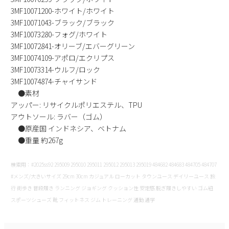
3MF10071200-ホワイト/ホワイト
3MF10071043-ブラック/ブラック
3MF10073280-フォグ/ホワイト
3MF10072841-オリーブ/エバーグリーン
3MF10074109-アポロ/エクリプス
3MF10073314-ウルフ/ロック
3MF10074874-チャイサンド
●素材
アッパー: リサイクルポリエステル、TPU
アウトソール: ラバー（ゴム）
●原産国 インドネシア、ベトナム
●重量 約267g
検索用：#2025ss92 295009 295010 295011 295012 295013 295019 484682 484683 484705 484707
#メンズ/大きいサイズ 29cm 30cm カジュアル ローカット タウンユース デイリーユース 旅
行 街歩き 普段履き ランニング ジョギング クッション性 安定感 脱ぎ履きしやすい ゴム紐
スポーツシューズ 靴 フィットネス ジム トレーニング 通勤 通学