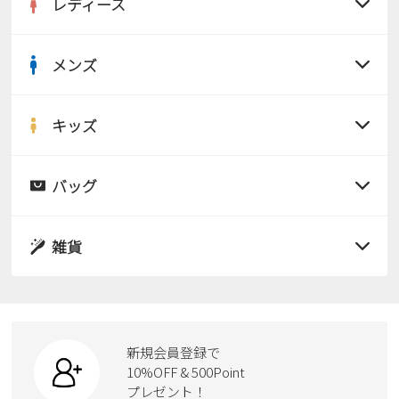
レディース
メンズ
すべての商品
サンダル
キッズ
すべての商品
レインシューズ
サンダル
バッグ
すべての商品
パンプス
レインシューズ
サンダル
雑貨
スニーカー
すべての商品
スニーカー
レインシューズ
ローファー
リュック
ビジネス・ドレスシューズ
すべての商品
スニーカー
カジュアルシューズ
ボディバッグ
新規会員登録で
ローファー
ケア用品
10%OFF & 500Point
スクール
ワークシューズ
プレゼント！
ハンドバッグ