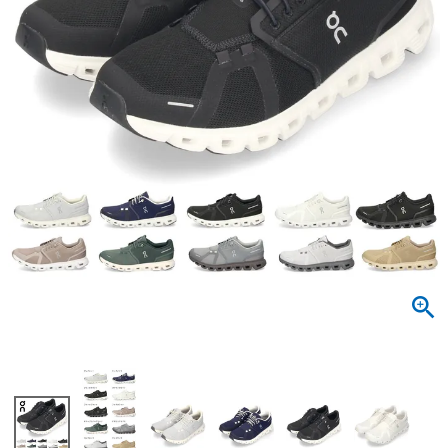
サンダル
キッズ
すべての商品
レインシューズ
サンダル
NEW
すべての商品
パンプス
レインシューズ
サンダル
SALE
スニーカー
すべての商品
スニーカー
レインシューズ
ローファー
レディース新入荷
バッグ
ビジネス・ドレスシューズ
すべての商品
スニーカー
カジュアルシューズ
メンズ新入荷
ローファー
レディースSALE
雑貨
スクール
すべての商品
ワークシューズ
キッズ新入荷
カジュアルシューズ
メンズSALE
フォーマル
リュック
詳細検索
ブーツ
すべての商品
ワークシューズ
キッズSALE
ブーツ
ボディバッグ
ウェア
ケア用品
ブーツ
店舗一覧
ハンドバッグ