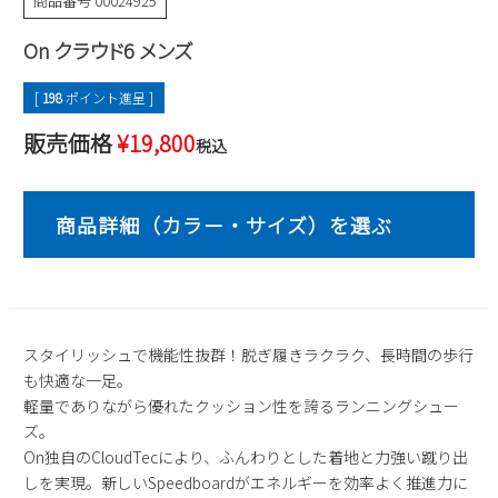
商品番号
00024925
2
3
4
5
6
7
8
On クラウド6 メンズ
9
10
11
12
13
14
15
16
17
18
19
20
21
22
[
198
ポイント進呈 ]
23
24
25
26
27
28
29
販売価格
¥
19,800
税込
30
31
2026 年9月
日
月
火
水
木
金
土
1
2
3
4
5
6
7
8
9
10
11
12
13
14
15
16
17
18
19
20
21
22
23
24
25
26
スタイリッシュで機能性抜群！脱ぎ履きラクラク、長時間の歩行
も快適な一足。
27
28
29
30
軽量でありながら優れたクッション性を誇るランニングシュー
ズ。
On独自のCloudTecにより、ふんわりとした着地と力強い蹴り出
しを実現。新しいSpeedboardがエネルギーを効率よく推進力に