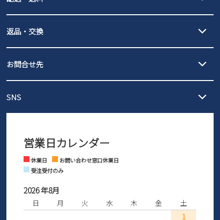
詳しくは
ご利用ガイド
をご確認ください。
【宅配便】
【ネコポス】
返品・交換
北海道・本州・四国・九州…550円
全国一律…220円（税込）
沖縄…1,980円
発送日・送料詳細については
ご利用ガイド
を
履いてみないとわからない靴だからこそ、サイズ交換にかかる送料
3,980円（税込）以上お買い上げで送料無料
ご利用ください。
お問合せ先
の片道無料サービスを実施中！
3,980円（税込）以上お買い上げで送料1,425円
【サイズ交換期間延長のお知らせ】
メール :
info@parade-shoes.jp
ただいまギフト用としてのご利用が増えていることを受け、プレゼ
発送日・送料詳細については
ご利用ガイド
を
SNS
営業時間：11時～17時
ントとしても安心してご利用いただけるよう、サイズ交換の受付期
ご利用ください。
メールの返信につきましては、
間を「お届けから30日間」へと延長いたしました。
3営業日以内にさせていただいております。
商品到着後30日以内にメールにてお申し出ください。折り返し詳細
※お問い合わせは現在メール
で受け付けております。
なご案内をお送りいたします。詳しくは
ご利用ガイド
をご利用くだ
営業日カレンダー
※土日祝はお問い合わせ窓口休業日となります。
さい。
Instagram
Facebook
休業日
お問い合わせ窓口休業日
受注受付のみ
2026 年8月
日
月
火
水
木
金
土
1