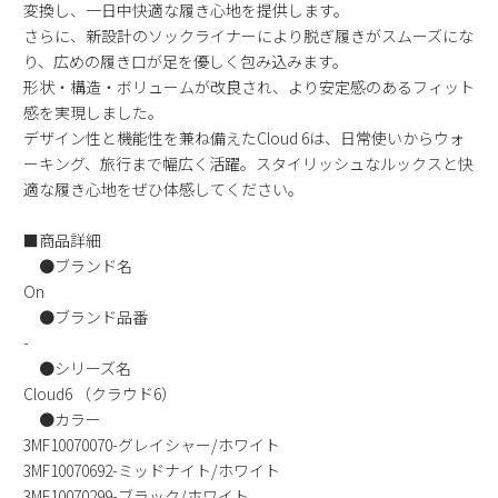
変換し、一日中快適な履き心地を提供します。
新規会員登録
さらに、新設計のソックライナーにより脱ぎ履きがスムーズにな
り、広めの履き口が足を優しく包み込みます。
会社概要
形状・構造・ボリュームが改良され、より安定感のあるフィット
感を実現しました。
デザイン性と機能性を兼ね備えたCloud 6は、日常使いからウォ
プライバシーポリシー
ーキング、旅行まで幅広く活躍。スタイリッシュなルックスと快
適な履き心地をぜひ体感してください。
特定商取引法に基づく表示
■商品詳細
●ブランド名
お問い合わせ
On
●ブランド品番
-
●シリーズ名
Cloud6 （クラウド6）
●カラー
3MF10070070-グレイシャー/ホワイト
3MF10070692-ミッドナイト/ホワイト
3MF10070299-ブラック/ホワイト