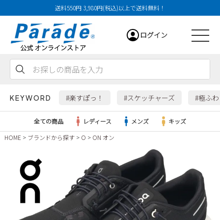
送料550円 3,980円(税込)以上で送料無料！
ログイン
会員登録
お気に入り
カート
#楽すぽっ！
#スケッチャーズ
#極ふ
KEYWORD
全ての商品
レディース
メンズ
キッズ
HOME
ブランドから探す
O
ON オン
レディース
メンズ
すべての商品