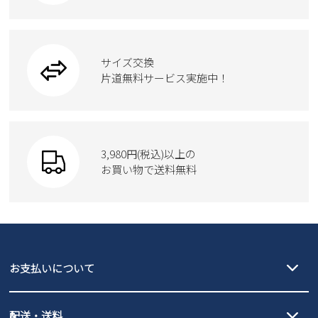
カジュアルシューズ
雑貨
フォーマル
ブーツ
ビジネスバッグ
ワークシューズ
ブーツ
サイズ交換
ウェア
トートバッグ
ブーツ
片道無料サービス実施中！
Parade
ショルダーバッグ
Parade
ウェア
SKECHERS
財布
SKECHERS
3,980円(税込)以上の
Parade
new balance
お買い物で送料無料
moz
SKECHERS
asics
new balance
GAP
瞬足
puma
EDWIN
お支払いについて
new balance
クレジットカード決済、AmazonPay決済、
配送・送料
PayPay（オンライン決済）、代金引換のご利用が可能です。