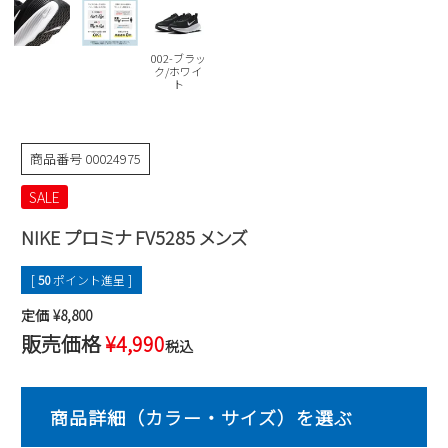
Parade
雑貨
Parade
ウェア
ご利用ガイド
ビジネスバッグ
SKECHERS
002-ブラッ
SKECHERS
ク/ホワイ
ト
Parade
new balance
会員サービス
トートバッグ
moz
SKECHERS
asics
ショルダーバッグ
new balance
お問い合わせ
商品番号
00024975
GAP
瞬足
puma
SALE
財布
メルマガ購買
EDWIN
NIKE プロミナ FV5285 メンズ
new balance
[
50
ポイント進呈 ]
営業日カレンダー
定価
¥
8,800
販売価格
¥
4,990
税込
休業日
お問い合わせ窓口休業日
2026 年8月
日
月
火
水
木
金
土
1