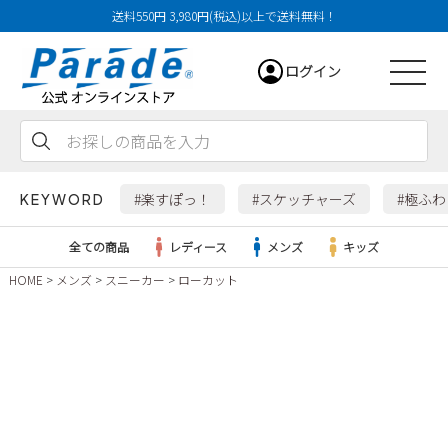
送料550円 3,980円(税込)以上で送料無料！
ログイン
会員登録
お気に入り
カート
#楽すぽっ！
#スケッチャーズ
#極ふ
KEYWORD
全ての商品
レディース
メンズ
キッズ
HOME
メンズ
スニーカー
ローカット
レディース
メンズ
すべての商品