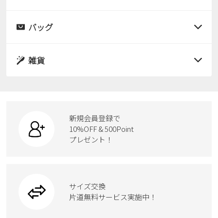
すべての商品
レインシューズ
サンダル
バッグ
すべての商品
パンプス
レインシューズ
サンダル
雑貨
スニーカー
すべての商品
スニーカー
レインシューズ
ローファー
リュック
ビジネス・ドレスシューズ
すべての商品
スニーカー
カジュアルシューズ
ボディバッグ
新規会員登録で
ローファー
ケア用品
10%OFF & 500Point
スクール
ワークシューズ
プレゼント！
ハンドバッグ
カジュアルシューズ
雑貨
フォーマル
ブーツ
ビジネスバッグ
ワークシューズ
ブーツ
サイズ交換
ウェア
トートバッグ
ブーツ
片道無料サービス実施中！
Parade
ショルダーバッグ