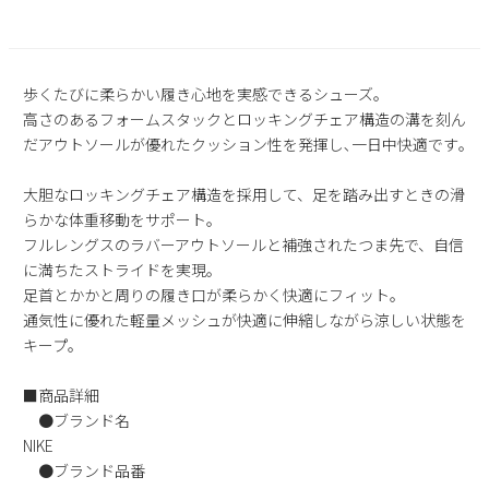
2
3
4
5
6
7
8
9
10
11
12
13
14
15
16
17
18
19
20
21
22
歩くたびに柔らかい履き心地を実感できるシューズ｡
23
24
25
26
27
28
29
高さのあるフォームスタックとロッキングチェア構造の溝を刻ん
だアウトソールが優れたクッション性を発揮し､一日中快適です｡
30
31
大胆なロッキングチェア構造を採用して、足を踏み出すときの滑
2026 年9月
らかな体重移動をサポート。
日
月
火
水
木
金
土
フルレングスのラバーアウトソールと補強されたつま先で、自信
1
2
3
4
5
に満ちたストライドを実現。
6
7
8
9
10
11
12
足首とかかと周りの履き口が柔らかく快適にフィット。
13
14
15
16
17
18
19
通気性に優れた軽量メッシュが快適に伸縮しながら涼しい状態を
キープ。
20
21
22
23
24
25
26
27
28
29
30
■商品詳細
●ブランド名
NIKE
●ブランド品番