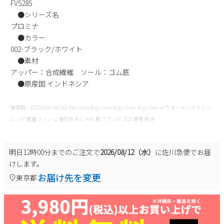
FV5285
新規会員登録
●シリーズ名
プロミナ
●カラー
会社概要
002-ブラック/ホワイト
●素材
プライバシーポリシー
アッパー：合成繊維 ソール：ゴム底
●原産国 インドネシア
特定商取引法に基づく表示
検索用：#2025ss92 482361 #for-walk #cgy-men #cgy-snker #cgy-lowcut ウォーキング トレー
ニング 軽量 メッシュ 通気性 おしゃれ 靴 ブランド 2025 春夏 新作
お問い合わせ
明日
12時00分
までのご注文で
2026/08/12（水）
に
佐川急便
でお届
けします。
お届け先を変更
東京都