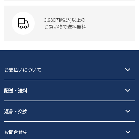
Parade
ウェア
SKECHERS
財布
SKECHERS
3,980円(税込)以上の
Parade
new balance
お買い物で送料無料
moz
SKECHERS
asics
new balance
GAP
瞬足
puma
EDWIN
お支払いについて
new balance
クレジットカード決済、AmazonPay決済、
配送・送料
PayPay（オンライン決済）、代金引換のご利用が可能です。
詳しくは
ご利用ガイド
をご確認ください。
【宅配便】
【ネコポス】
返品・交換
北海道・本州・四国・九州…550円
全国一律…220円（税込）
沖縄…1,980円
発送日・送料詳細については
ご利用ガイド
を
履いてみないとわからない靴だからこそ、サイズ交換にかかる送料
3,980円（税込）以上お買い上げで送料無料
ご利用ください。
お問合せ先
の片道無料サービスを実施中！
3,980円（税込）以上お買い上げで送料1,425円