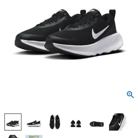
サンダル
キッズ
すべての商品
レインシューズ
サンダル
NEW
すべての商品
パンプス
レインシューズ
サンダル
SALE
スニーカー
すべての商品
スニーカー
レインシューズ
ローファー
レディース新入荷
バッグ
ビジネス・ドレスシューズ
すべての商品
スニーカー
カジュアルシューズ
メンズ新入荷
ローファー
レディースSALE
雑貨
スクール
すべての商品
ワークシューズ
キッズ新入荷
カジュアルシューズ
メンズSALE
フォーマル
リュック
詳細検索
ブーツ
すべての商品
ワークシューズ
キッズSALE
ブーツ
ボディバッグ
ウェア
ケア用品
ブーツ
店舗一覧
ハンドバッグ