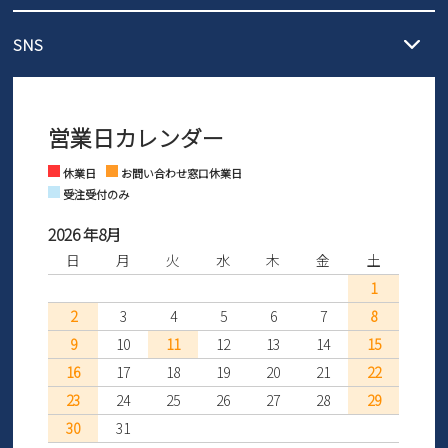
【サイズ交換期間延長のお知らせ】
メール :
info@parade-shoes.jp
ただいまギフト用としてのご利用が増えていることを受け、プレゼ
発送日・送料詳細については
ご利用ガイド
を
SNS
営業時間：11時～17時
ントとしても安心してご利用いただけるよう、サイズ交換の受付期
ご利用ください。
メールの返信につきましては、
間を「お届けから30日間」へと延長いたしました。
3営業日以内にさせていただいております。
商品到着後30日以内にメールにてお申し出ください。折り返し詳細
※お問い合わせは現在メール
で受け付けております。
なご案内をお送りいたします。詳しくは
ご利用ガイド
をご利用くだ
営業日カレンダー
※土日祝はお問い合わせ窓口休業日となります。
さい。
Instagram
Facebook
休業日
お問い合わせ窓口休業日
受注受付のみ
2026 年8月
日
月
火
水
木
金
土
1
2
3
4
5
6
7
8
9
10
11
12
13
14
15
16
17
18
19
20
21
22
23
24
25
26
27
28
29
30
31