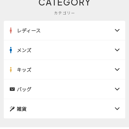
CATEGORY
カテゴリー
レディース
メンズ
すべての商品
サンダル
キッズ
すべての商品
レインシューズ
サンダル
バッグ
すべての商品
パンプス
レインシューズ
サンダル
雑貨
スニーカー
すべての商品
スニーカー
レインシューズ
ローファー
リュック