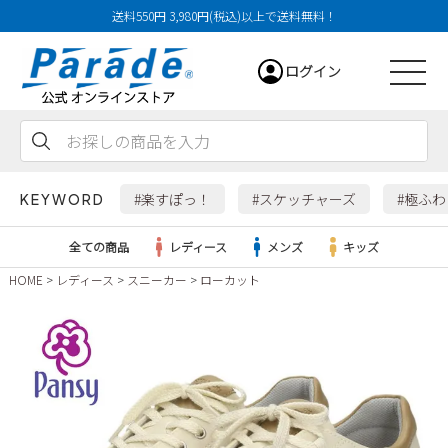
送料550円 3,980円(税込)以上で送料無料！
ログイン
会員登録
お気に入り
カート
#楽すぽっ！
#スケッチャーズ
#極ふ
KEYWORD
全ての商品
レディース
メンズ
キッズ
HOME
レディース
スニーカー
ローカット
レディース
メンズ
すべての商品