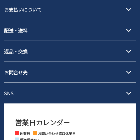
EDWIN
お支払いについて
new balance
クレジットカード決済、AmazonPay決済、
配送・送料
PayPay（オンライン決済）、代金引換のご利用が可能です。
詳しくは
ご利用ガイド
をご確認ください。
【宅配便】
【ネコポス】
返品・交換
北海道・本州・四国・九州…550円
全国一律…220円（税込）
沖縄…1,980円
発送日・送料詳細については
ご利用ガイド
を
履いてみないとわからない靴だからこそ、サイズ交換にかかる送料
3,980円（税込）以上お買い上げで送料無料
ご利用ください。
お問合せ先
の片道無料サービスを実施中！
3,980円（税込）以上お買い上げで送料1,425円
【サイズ交換期間延長のお知らせ】
メール :
info@parade-shoes.jp
ただいまギフト用としてのご利用が増えていることを受け、プレゼ
発送日・送料詳細については
ご利用ガイド
を
SNS
営業時間：11時～17時
ントとしても安心してご利用いただけるよう、サイズ交換の受付期
ご利用ください。
メールの返信につきましては、
間を「お届けから30日間」へと延長いたしました。
3営業日以内にさせていただいております。
商品到着後30日以内にメールにてお申し出ください。折り返し詳細
※お問い合わせは現在メール
で受け付けております。
なご案内をお送りいたします。詳しくは
ご利用ガイド
をご利用くだ
営業日カレンダー
※土日祝はお問い合わせ窓口休業日となります。
さい。
Instagram
Facebook
休業日
お問い合わせ窓口休業日