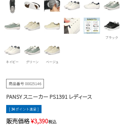
Parade
雑貨
Parade
ウェア
ご利用ガイド
ビジネスバッグ
SKECHERS
SKECHERS
Parade
new balance
会員サービス
トートバッグ
moz
ブラック
SKECHERS
asics
ショルダーバッグ
new balance
お問い合わせ
GAP
瞬足
puma
財布
メルマガ購買
ネイビー
グリーン
ベージュ
EDWIN
new balance
商品番号
00025146
営業日カレンダー
PANSY スニーカー PS1391 レディース
休業日
お問い合わせ窓口休業日
[
34
ポイント進呈 ]
2026 年8月
販売価格
¥
3,390
日
月
火
税込
水
木
金
土
1