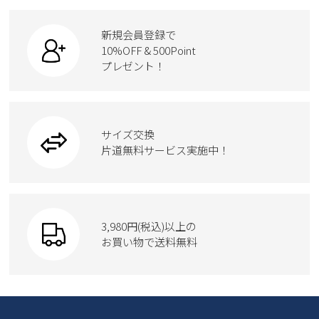
ビジネス・ドレスシューズ
すべての商品
スニーカー
カジュアルシューズ
ボディバッグ
新規会員登録で
ローファー
ケア用品
10%OFF & 500Point
スクール
ワークシューズ
プレゼント！
ハンドバッグ
カジュアルシューズ
雑貨
フォーマル
ブーツ
ビジネスバッグ
ワークシューズ
ブーツ
サイズ交換
ウェア
トートバッグ
ブーツ
片道無料サービス実施中！
Parade
ショルダーバッグ
Parade
ウェア
SKECHERS
財布
SKECHERS
3,980円(税込)以上の
Parade
new balance
お買い物で送料無料
moz
SKECHERS
asics
new balance
GAP
瞬足
puma