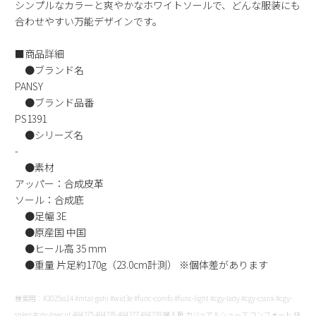
シンプルなカラーと爽やかなホワイトソールで、どんな服装にも
新規会員登録
合わせやすい万能デザインです。
■商品詳細
会社概要
●ブランド名
PANSY
プライバシーポリシー
●ブランド品番
PS1391
特定商取引法に基づく表示
●シリーズ名
-
●素材
お問い合わせ
アッパー：合成皮革
ソール：合成底
●足幅 3E
●原産国 中国
●ヒール高 35 mm
●重量 片足約170g（23.0cm計測） ※個体差があります
検索用：#2025ss14 #mtal-gohi #wid3e #func-comfo #func-light #cgy-lady #cgy-cssnk #cgy-
snker #cgy-lowcut 484275 484276 484277 484278 婦人靴 カジュアルシューズ コンフォート 快