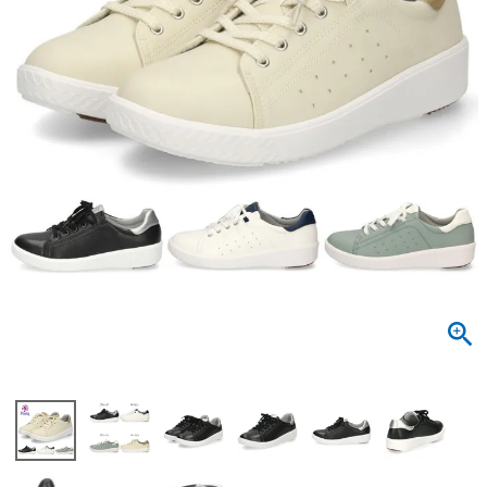
サンダル
キッズ
すべての商品
レインシューズ
サンダル
NEW
すべての商品
パンプス
レインシューズ
サンダル
SALE
スニーカー
すべての商品
スニーカー
レインシューズ
ローファー
レディース新入荷
バッグ
ビジネス・ドレスシューズ
すべての商品
スニーカー
カジュアルシューズ
メンズ新入荷
ローファー
レディースSALE
雑貨
スクール
すべての商品
ワークシューズ
キッズ新入荷
カジュアルシューズ
メンズSALE
フォーマル
リュック
詳細検索
ブーツ
すべての商品
ワークシューズ
キッズSALE
ブーツ
ボディバッグ
ウェア
ケア用品
ブーツ
店舗一覧
ハンドバッグ