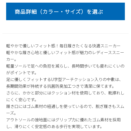
2
3
4
5
6
7
8
9
10
11
12
13
14
15
16
17
18
19
20
21
22
23
24
25
26
27
28
29
30
31
軽やかで優しいフィット感！毎日履きたくなる快適スニーカー
2026 年9月
軽やかな履き心地と優しいフィット感が魅力のレディーススニー
カー。
日
月
火
水
木
金
土
軽量ソールで足への負担を減らし、長時間歩いても疲れにくいの
1
2
3
4
5
がポイントです。
6
7
8
9
10
11
12
足に優しくフィットするU字型アーチクッション入りの中敷は、
13
14
15
16
17
18
19
長期間効果が持続する抗菌防臭加工つきで清潔に保てます。
さらに、かかと部分にはクッション材を使用しており、靴擦れし
20
21
22
23
24
25
26
にくく安心です。
27
28
29
30
履き口にはゴム素材の紐通しを使っているので、脱ぎ履きもスム
ーズ。
アウトソールの接地面にはグリップ力に優れたゴム素材を採用
し、滑りにくく安定感のある歩行を実現しています。