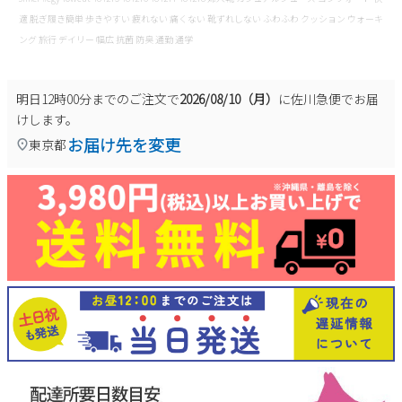
適 脱ぎ履き簡単 歩きやすい 疲れない 痛くない 靴ずれしない ふわふわ クッション ウォーキ
ング 旅行 デイリー 幅広 抗菌 防臭 通勤 通学
明日
12時00分
までのご注文で
2026/08/10（月）
に
佐川急便
でお届
けします。
お届け先を変更
東京都