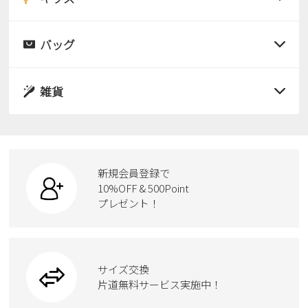
すべての商品
レインシューズ
サンダル
バッグ
すべての商品
パンプス
レインシューズ
サンダル
雑貨
スニーカー
すべての商品
スニーカー
レインシューズ
ローファー
リュック
ビジネス・ドレスシューズ
すべての商品
スニーカー
カジュアルシューズ
ボディバッグ
新規会員登録で
ローファー
ケア用品
10%OFF & 500Point
スクール
ワークシューズ
プレゼント！
ハンドバッグ
カジュアルシューズ
雑貨
フォーマル
ブーツ
ビジネスバッグ
ワークシューズ
ブーツ
サイズ交換
ウェア
トートバッグ
ブーツ
片道無料サービス実施中！
ショルダーバッグ