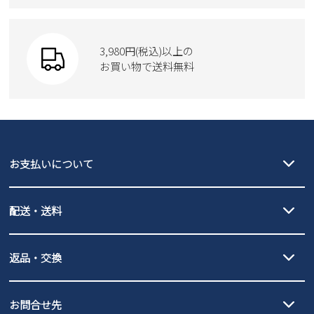
Parade
Parade
ウェア
SKECHERS
財布
SKECHERS
3,980円(税込)以上の
Parade
new balance
お買い物で送料無料
moz
SKECHERS
asics
new balance
GAP
瞬足
puma
EDWIN
お支払いについて
new balance
クレジットカード決済、AmazonPay決済、
配送・送料
PayPay（オンライン決済）、代金引換のご利用が可能です。
詳しくは
ご利用ガイド
をご確認ください。
【宅配便】
【ネコポス】
返品・交換
北海道・本州・四国・九州…550円
全国一律…220円（税込）
沖縄…1,980円
発送日・送料詳細については
ご利用ガイド
を
履いてみないとわからない靴だからこそ、サイズ交換にかかる送料
3,980円（税込）以上お買い上げで送料無料
ご利用ください。
お問合せ先
の片道無料サービスを実施中！