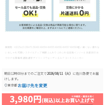
検索用：#2025ss19 296479 296480 484994 484995 484996 484997 484998 軽い 痛くない 疲れな
い おしゃれ 可愛い スタイルアップ 美脚 ふんわり ふわふわ 低反発インソール 快適 旅行 お
でかけ 仕事 職場 通勤 通学 デイリー スウェーデン エルク コートスニーカー
明日
12時00分
までのご注文で
2026/08/11（火）
に
佐川急便
でお届
けします。
お届け先を変更
東京都