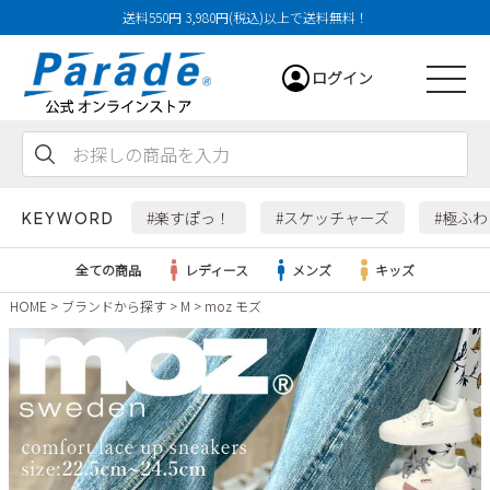
送料550円 3,980円(税込)以上で送料無料！
ログイン
会員登録
お気に入り
カート
#楽すぽっ！
#スケッチャーズ
#極ふ
KEYWORD
全ての商品
レディース
メンズ
キッズ
HOME
ブランドから探す
M
moz モズ
レディース
メンズ
すべての商品