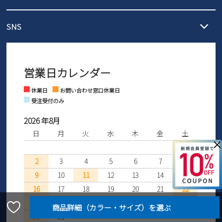
3,980円（税込）以上お買い上げで送料1,425円
【サイズ交換期間延長のお知らせ】
メール :
info@parade-shoes.jp
ただいまギフト用としてのご利用が増えていることを受け、プレゼ
発送日・送料詳細については
ご利用ガイド
を
SNS
営業時間：11時～17時
ントとしても安心してご利用いただけるよう、サイズ交換の受付期
ご利用ください。
メールの返信につきましては、
間を「お届けから30日間」へと延長いたしました。
3営業日以内にさせていただいております。
商品到着後30日以内にメールにてお申し出ください。折り返し詳細
※お問い合わせは現在メール
で受け付けております。
なご案内をお送りいたします。詳しくは
ご利用ガイド
をご利用くだ
営業日カレンダー
※土日祝はお問い合わせ窓口休業日となります。
さい。
Instagram
Facebook
休業日
お問い合わせ窓口休業日
受注受付のみ
2026 年8月
日
月
火
水
木
金
土
×
1
2
3
4
5
6
7
8
9
10
11
12
13
14
15
16
17
18
19
20
21
22
23
24
25
26
27
28
29
30
31