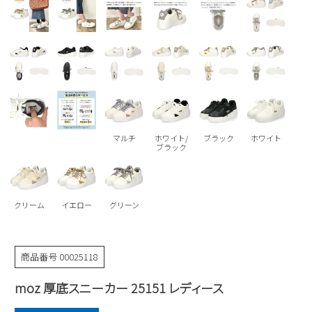
Parade
雑貨
Parade
ウェア
ご利用ガイド
ビジネスバッグ
SKECHERS
SKECHERS
Parade
new balance
会員サービス
トートバッグ
moz
SKECHERS
asics
ショルダーバッグ
new balance
お問い合わせ
GAP
瞬足
puma
財布
マルチ
ホワイト/
ブラック
ホワイト
メルマガ購買
ブラック
EDWIN
new balance
クリーム
イエロー
グリーン
営業日カレンダー
休業日
お問い合わせ窓口休業日
商品番号
00025118
2026 年8月
moz 厚底スニーカー 25151 レディース
日
月
火
水
木
金
土
1