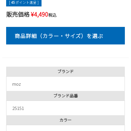
[
45
ポイント進呈 ]
2
3
4
5
6
7
8
販売価格
¥
4,490
税込
9
10
11
12
13
14
15
16
17
18
19
20
21
22
23
24
25
26
27
28
29
30
31
2026 年9月
日
月
火
水
木
金
土
1
2
3
4
5
ブランド
6
7
8
9
10
11
12
moz
13
14
15
16
17
18
19
20
21
22
23
24
25
26
ブランド品番
27
28
29
30
25151
カラー