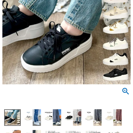
サンダル
キッズ
すべての商品
レインシューズ
サンダル
NEW
すべての商品
パンプス
レインシューズ
サンダル
SALE
スニーカー
すべての商品
スニーカー
レインシューズ
ローファー
レディース新入荷
バッグ
ビジネス・ドレスシューズ
すべての商品
スニーカー
カジュアルシューズ
メンズ新入荷
ローファー
レディースSALE
雑貨
スクール
すべての商品
ワークシューズ
キッズ新入荷
カジュアルシューズ
メンズSALE
フォーマル
リュック
詳細検索
ブーツ
すべての商品
ワークシューズ
キッズSALE
ブーツ
ボディバッグ
ウェア
ケア用品
ブーツ
店舗一覧
ハンドバッグ