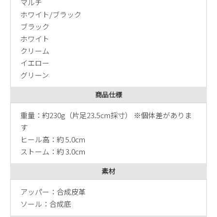
マルチ
新規会員登録
ホワイト/ブラック
ブラック
会社概要
ホワイト
クリーム
イエロー
プライバシーポリシー
グリーン
特定商取引法に基づく表示
商品仕様
重量：約230g（片足23.5cm採寸） ※個体差がありま
お問い合わせ
す
ヒール高：約 5.0cm
ストーム：約 3.0cm
素材
アッパー：合成皮革
ソール：合成底