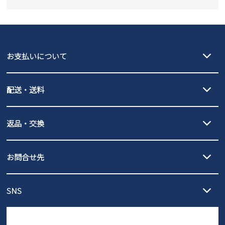
SKECHERS
asics
new balance
GAP
瞬足
puma
EDWIN
お支払いについて
new balance
クレジットカード決済、AmazonPay決済、
配送・送料
PayPay（オンライン決済）、代金引換のご利用が可能です。
詳しくは
ご利用ガイド
をご確認ください。
【宅配便】
【ネコポス】
返品・交換
北海道・本州・四国・九州…550円
全国一律…220円（税込）
沖縄…1,980円
発送日・送料詳細については
ご利用ガイド
を
履いてみないとわからない靴だからこそ、サイズ交換にかかる送料
3,980円（税込）以上お買い上げで送料無料
ご利用ください。
お問合せ先
の片道無料サービスを実施中！
3,980円（税込）以上お買い上げで送料1,425円
【サイズ交換期間延長のお知らせ】
メール :
info@parade-shoes.jp
ただいまギフト用としてのご利用が増えていることを受け、プレゼ
発送日・送料詳細については
ご利用ガイド
を
SNS
営業時間：11時～17時
ントとしても安心してご利用いただけるよう、サイズ交換の受付期
ご利用ください。
メールの返信につきましては、
間を「お届けから30日間」へと延長いたしました。
3営業日以内にさせていただいております。
商品到着後30日以内にメールにてお申し出ください。折り返し詳細