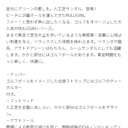
2
3
4
5
6
7
8
足元にグリーンの癒しを。人工芝サンダル、登場！
9
10
11
12
13
14
15
ビーチに19番ホールを運んできたMULLIGAN。
ファー！と思わず声に出した＜なる、ゴルフをオマージュした大
16
17
18
19
20
21
22
人気のMULLIGANシリーズ。
23
24
25
26
27
28
29
まるで素足で芝生の上を歩いているような新感覚！足裏に心地よ
30
31
い刺激を与え、リラックスした体感を味わえます。ベランダや庭
先、アウトドアシーンはもちろん、ルームサンダルとしても活躍
2026 年9月
します。かかと部分にはゴルフボールがあります。素足時間をも
日
月
火
水
木
金
土
っと楽しく、快適に。
1
2
3
4
5
・アッパー
6
7
8
9
10
11
12
ゴルフボールをイメージした合皮ストラップにはゴルフのティー
13
14
15
16
17
18
19
ホルダー
20
21
22
23
24
25
26
付き。
27
28
29
30
・フットベッド
人工芝を全面にあしらい、かかと部分はゴルフボールをデザイ
ン。
・アウトソール
摩擦による靴底の溶けを防ぐ、樹脂成裂のEVAノンマーキングソ