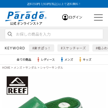
送料550円 3,980円(税込)以上で送料無料！
ログイン
会員登録
お気に入り
カート
#楽すぽっ！
#スケッチャーズ
#極ふ
KEYWORD
全ての商品
レディース
メンズ
キッズ
HOME
メンズ
サンダル
シャワーサンダル
レディース
メンズ
すべての商品