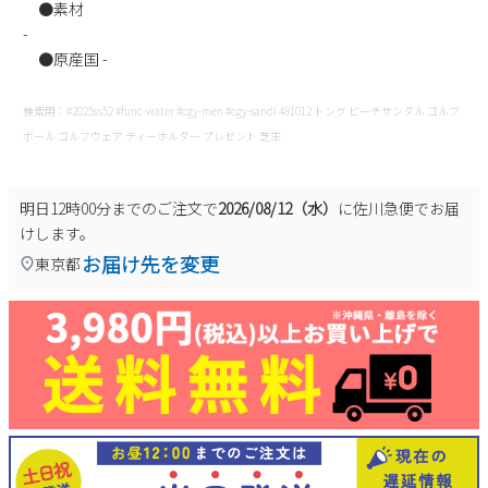
●素材
-
●原産国 -
検索用：#2025ss52 #func-water #cgy-men #cgy-sandl 481012 トング ビーチサンダル ゴルフ
ボール ゴルフウェア ティーホルダー プレゼント 芝生
明日
12時00分
までのご注文で
2026/08/12（水）
に
佐川急便
でお届
けします。
お届け先を変更
東京都