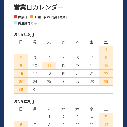
※お問い合わせは現在メール
で受け付けております。
なご案内をお送りいたします。詳しくは
ご利用ガイド
をご利用くだ
営業日カレンダー
※土日祝はお問い合わせ窓口休業日となります。
さい。
Instagram
Facebook
休業日
お問い合わせ窓口休業日
受注受付のみ
2026 年8月
日
月
火
水
木
金
土
1
2
3
4
5
6
7
8
9
10
11
12
13
14
15
16
17
18
19
20
21
22
23
24
25
26
27
28
29
30
31
2026 年9月
日
月
火
水
木
金
土
1
2
3
4
5
6
7
8
9
10
11
12