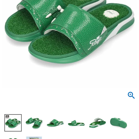
サンダル
キッズ
すべての商品
レインシューズ
サンダル
NEW
すべての商品
パンプス
レインシューズ
サンダル
SALE
スニーカー
すべての商品
スニーカー
レインシューズ
ローファー
レディース新入荷
バッグ
ビジネス・ドレスシューズ
すべての商品
スニーカー
カジュアルシューズ
メンズ新入荷
ローファー
レディースSALE
雑貨
スクール
すべての商品
ワークシューズ
キッズ新入荷
カジュアルシューズ
メンズSALE
フォーマル
リュック
詳細検索
ブーツ
すべての商品
ワークシューズ
キッズSALE
ブーツ
ボディバッグ
ウェア
ケア用品
ブーツ
店舗一覧
ハンドバッグ