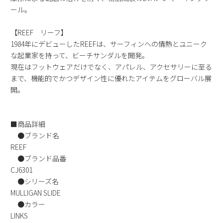
ール。
新規会員登録
【REEF リーフ】
会社概要
1984年にデビューしたREEFは、サーフィンへの情熱とユニーク
な起業家を持って、ビーチサンダルを開発。
プライバシーポリシー
現在はフットウェアだけでなく、アパレル、アクセサリーに至る
まで、機能的でかつデザイン性に優れたアイテムをグローバル展
開。
特定商取引法に基づく表示
お問い合わせ
■商品詳細
●ブランド名
REEF
●ブランド品番
CJ6301
●シリーズ名
MULLIGAN SLIDE
●カラー
LINKS