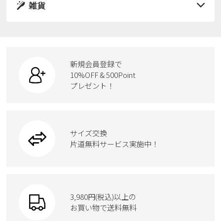
サンダル
雑貨
スニーカー
すべての商品
スニーカー
レインシューズ
ローファー
リュック
ビジネス・ドレスシューズ
すべての商品
スニーカー
カジュアルシューズ
ボディバッグ
新規会員登録で
ローファー
ケア用品
10%OFF & 500Point
スクール
ワークシューズ
プレゼント！
ハンドバッグ
カジュアルシューズ
雑貨
フォーマル
ブーツ
ビジネスバッグ
ワークシューズ
ブーツ
サイズ交換
ウェア
トートバッグ
ブーツ
片道無料サービス実施中！
Parade
ショルダーバッグ
Parade
ウェア
SKECHERS
財布
SKECHERS
3,980円(税込)以上の
Parade
new balance
お買い物で送料無料
moz