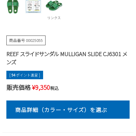
Parade
雑貨
Parade
ウェア
ご利用ガイド
ビジネスバッグ
SKECHERS
リンクス
SKECHERS
Parade
new balance
会員サービス
トートバッグ
moz
商品番号
00025055
SKECHERS
asics
ショルダーバッグ
new balance
お問い合わせ
REEF スライドサンダル MULLIGAN SLIDE CJ6301 メ
GAP
瞬足
puma
財布
ンズ
メルマガ購買
EDWIN
[
94
ポイント進呈 ]
new balance
販売価格
¥
9,350
税込
営業日カレンダー
休業日
お問い合わせ窓口休業日
2026 年8月
日
月
火
水
木
金
土
1