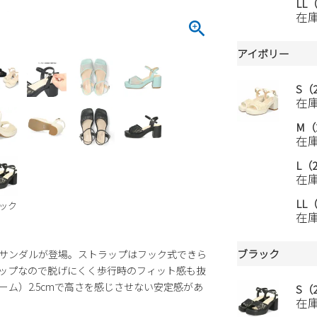
LL（
在
アイボリー
S（2
在
M（2
在
L（2
在
LL（
ック
在
ブラック
サンダルが登場。ストラップはフック式できら
ップなので脱げにくく歩行時のフィット感も抜
ーム）2.5cmで高さを感じさせない安定感があ
S（2
在