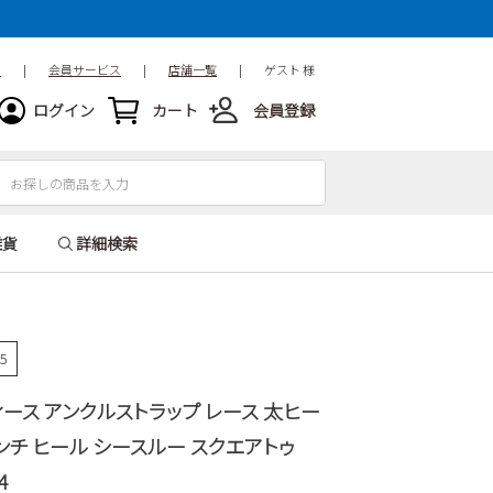
ド
|
会員サービス
|
店舗一覧
|
ゲスト 様
ログイン
カート
会員登録
雑貨
詳細検索
45
ィース アンクルストラップ レース 太ヒー
センチ ヒール シースルー スクエアトゥ
4