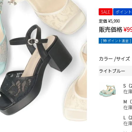
SALE
ポイント
定価
¥
5,990
販売価格
¥
9
[
99
ポイント進呈 ]
カラー
サイズ
ライトブルー
S（2
在
M（2
在
L（2
在