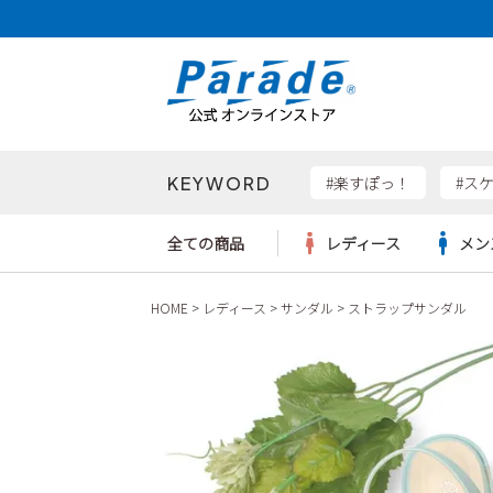
KEYWORD
検索
#楽すぽっ！
#ス
全ての商品
レディース
メン
HOME
レディース
サンダル
ストラップサンダル
Parad
サンダル
サンダル
サンダル
レディース新入荷
レディースSALE
リュック
ケア用品
カジュ
トート
SKEC
レインシューズ
レインシューズ
レインシューズ
メンズ新入荷
メンズSALE
ボディバッグ
雑貨
ワーク
ショル
new b
asics
パンプス
スニーカー
スニーカー
キッズ新入荷
キッズSALE
ハンドバッグ
ブーツ
財布
瞬足
スニーカー
ビジネス・ドレスシューズ
スクール
ビジネスバッグ
ウェア
ローファー
ローファー
フォーマル