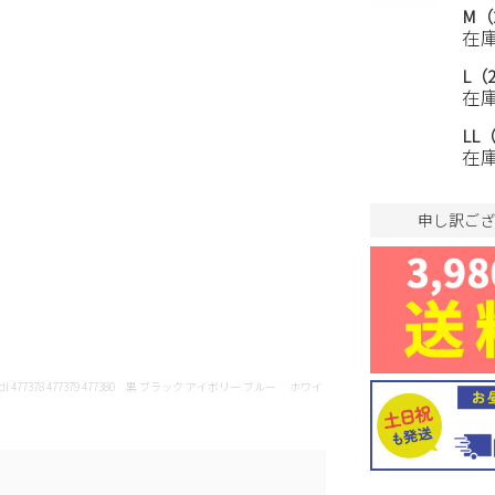
M（2
在
L（2
在
LL（
在
申し訳ござ
 #cgy-sandl 477378 477379 477380 黒 ブラック アイボリー ブルー ホワイ