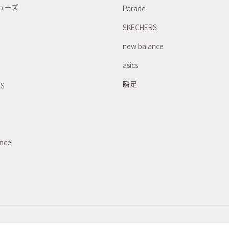
ューズ
Parade
SKECHERS
new balance
asics
瞬足
RS
ance