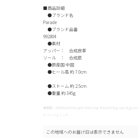
■商品詳細
●ブランド名
Parade
●ブランド品番
992804
●素材
アッパー： 合成皮革
ソール ： 合成底
●原産国 中国
●ヒール高 約 7.0cm
●ストーム 約 2.5cm
●重量 約 345g
検索用：#2024ss23 #mtal-gohi #heel-high #ckyheel #cgy-lady
ト ベージュ ミント
この地域へのお届け日は表示できません