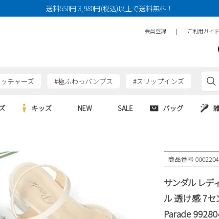
送料550円 3,980円(税込)以上で送料無料！
会員登録
|
ご利用ガイ
ケッチャーズ
#極ふわっパンプス
#スリップインズ
ズ
キッズ
NEW
SALE
バッグ
e
Parade
Parade
アルシューズ
バッグ
カジュアルシューズ
HERS
SKECHERS
SKECHERS
商品番号
000220
シューズ
ダーバッグ
ワークシューズ
alance
moz
GAP
サンダル レデ
new balance
EDWIN
ブーツ
puma
new balance
ル 透け感 7
ウェア
Parade 99280