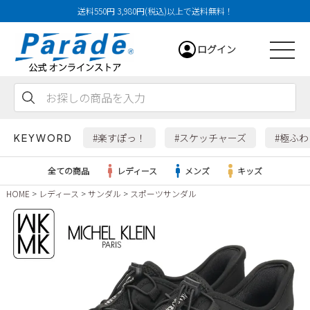
送料550円 3,980円(税込)以上で送料無料！
ログイン
会員登録
お気に入り
カート
#楽すぽっ！
#スケッチャーズ
#極ふ
KEYWORD
全ての商品
レディース
メンズ
キッズ
HOME
レディース
サンダル
スポーツサンダル
レディース
メンズ
すべての商品