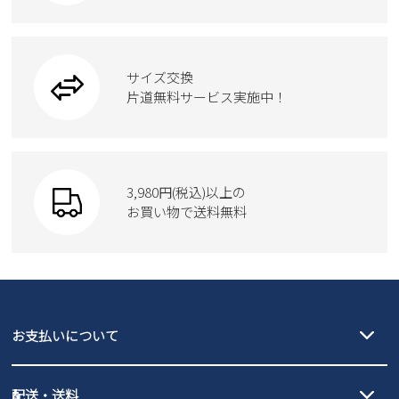
カジュアルシューズ
雑貨
フォーマル
ブーツ
ビジネスバッグ
ワークシューズ
ブーツ
サイズ交換
ウェア
トートバッグ
ブーツ
片道無料サービス実施中！
Parade
ショルダーバッグ
Parade
ウェア
SKECHERS
財布
SKECHERS
3,980円(税込)以上の
Parade
new balance
お買い物で送料無料
moz
SKECHERS
asics
new balance
GAP
瞬足
puma
EDWIN
お支払いについて
new balance
クレジットカード決済、AmazonPay決済、
配送・送料
PayPay（オンライン決済）、代金引換のご利用が可能です。