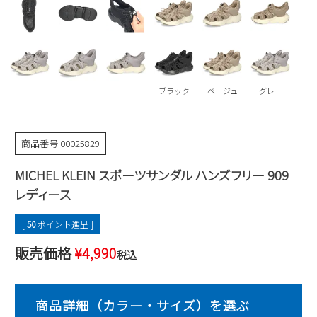
Parade
雑貨
Parade
ウェア
ご利用ガイド
ビジネスバッグ
SKECHERS
SKECHERS
Parade
new balance
会員サービス
トートバッグ
moz
ブラック
ベージュ
グレー
SKECHERS
asics
ショルダーバッグ
new balance
お問い合わせ
GAP
瞬足
puma
財布
商品番号
00025829
メルマガ購買
EDWIN
MICHEL KLEIN スポーツサンダル ハンズフリー 909
new balance
レディース
営業日カレンダー
[
50
ポイント進呈 ]
休業日
お問い合わせ窓口休業日
販売価格
¥
4,990
税込
2026 年8月
日
月
火
水
木
金
土
1