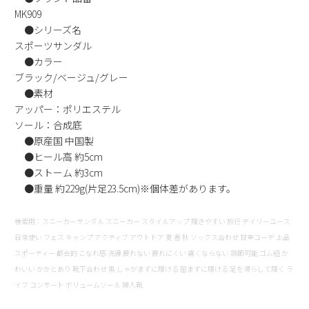
MK909
新規会員登録
●シリーズ名
スポーツサンダル
会社概要
●カラー
ブラック/ベージュ/グレー
プライバシーポリシー
●素材
アッパー：ポリエステル
ソール：合成底
特定商取引法に基づく表示
●原産国 中国製
●ヒール高 約5cm
お問い合わせ
●ストーム 約3cm
●重量 約229g(片足23.5cm)※個体差があります。
検索用：スニーカーサンダル スニーカー スタイルアップ 履きやすい 旅行 デイリーユース
日常使い フェス キャンプ アクティブ アウトドア 夏 春 秋 ソックス合わせ 甘辛コーデ 上品
スポーティー 都会的 こなれ感 洗練 疲れない 疲れにくい 痛くならない 調節可能 ゴム紐 か
わいい かかとあり 靴下合わせ 黒 しゃがまずに履ける 屈まずに履ける 足を滑らして履く ラ
イブ コンサート ボリュームソール 婦人靴