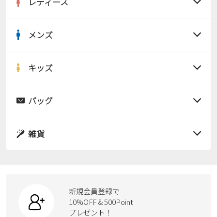
レディース
メンズ
すべての商品
サンダル
キッズ
すべての商品
レインシューズ
サンダル
バッグ
すべての商品
パンプス
レインシューズ
サンダル
雑貨
スニーカー
すべての商品
スニーカー
レインシューズ
ローファー
リュック
ビジネス・ドレスシューズ
すべての商品
スニーカー
カジュアルシューズ
ボディバッグ
新規会員登録で
ローファー
ケア用品
10%OFF & 500Point
スクール
ワークシューズ
プレゼント！
ハンドバッグ