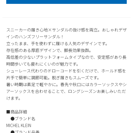
2
3
4
5
6
7
8
9
10
11
12
13
14
15
16
17
18
19
20
21
22
スニーカーの履き心地×サンダルの抜け感を両立。おしゃれデザ
23
24
25
26
27
28
29
インのハンズフリーサンダル！
30
31
立ったまま、手を使わずに履ける人気のデザインです。
存在感のある厚底デザインで、脚長効果抜群。
2026 年9月
高低差の少ないプラットフォームタイプなので、安定感があり長
日
月
火
水
木
金
土
時間歩いても疲れにくいのが魅力です。
1
2
3
4
5
シューレース代わりのドローコードを引くだけで、ホールド感を
片手で簡単に調節可能。脱ぎ履きもスムーズです。
6
7
8
9
10
11
12
暑い時期は素足で軽やかに。春先や秋口にはカラーソックスやシ
13
14
15
16
17
18
19
アーソックスを合わせることで、ロングシーズンお楽しみいただ
20
21
22
23
24
25
26
けます。
27
28
29
30
■商品詳細
●ブランド名
MICHEL KLEIN
●ブランド品番