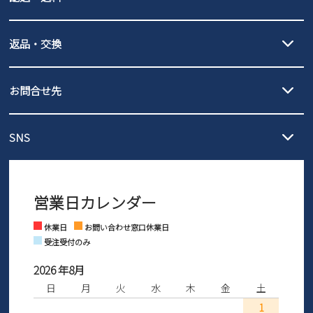
詳しくは
ご利用ガイド
をご確認ください。
【宅配便】
【ネコポス】
返品・交換
北海道・本州・四国・九州…550円
全国一律…220円（税込）
沖縄…1,980円
発送日・送料詳細については
ご利用ガイド
を
履いてみないとわからない靴だからこそ、サイズ交換にかかる送料
3,980円（税込）以上お買い上げで送料無料
ご利用ください。
お問合せ先
の片道無料サービスを実施中！
3,980円（税込）以上お買い上げで送料1,425円
【サイズ交換期間延長のお知らせ】
メール :
info@parade-shoes.jp
ただいまギフト用としてのご利用が増えていることを受け、プレゼ
発送日・送料詳細については
ご利用ガイド
を
SNS
営業時間：11時～17時
ントとしても安心してご利用いただけるよう、サイズ交換の受付期
ご利用ください。
メールの返信につきましては、
間を「お届けから30日間」へと延長いたしました。
3営業日以内にさせていただいております。
商品到着後30日以内にメールにてお申し出ください。折り返し詳細
※お問い合わせは現在メール
で受け付けております。
なご案内をお送りいたします。詳しくは
ご利用ガイド
をご利用くだ
営業日カレンダー
※土日祝はお問い合わせ窓口休業日となります。
さい。
Instagram
Facebook
休業日
お問い合わせ窓口休業日
受注受付のみ
2026 年8月
日
月
火
水
木
金
土
1