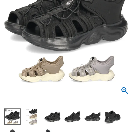
サンダル
キッズ
すべての商品
レインシューズ
サンダル
NEW
すべての商品
パンプス
レインシューズ
サンダル
SALE
スニーカー
すべての商品
スニーカー
レインシューズ
ローファー
レディース新入荷
バッグ
ビジネス・ドレスシューズ
すべての商品
スニーカー
カジュアルシューズ
メンズ新入荷
ローファー
レディースSALE
雑貨
スクール
すべての商品
ワークシューズ
キッズ新入荷
カジュアルシューズ
メンズSALE
フォーマル
リュック
詳細検索
ブーツ
すべての商品
ワークシューズ
キッズSALE
ブーツ
ボディバッグ
ウェア
ケア用品
ブーツ
店舗一覧
ハンドバッグ