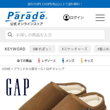
送料550円 3,980円(税込)以上で送料無料！
ログイン
会員登録
お気に入り
カート
#楽すぽっ！
#スケッチャーズ
#極ふ
KEYWORD
全ての商品
レディース
メンズ
キッズ
HOME
ブランドから探す
G
GAP ギャップ
レディース
メンズ
すべての商品