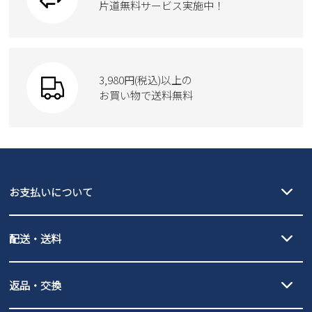
ブーツ
片道無料サービス実施中！
Parade
ショルダーバッグ
Parade
ウェア
SKECHERS
財布
SKECHERS
3,980円(税込)以上の
Parade
new balance
お買い物で送料無料
moz
SKECHERS
asics
new balance
GAP
瞬足
puma
EDWIN
お支払いについて
new balance
クレジットカード決済、AmazonPay決済、
配送・送料
PayPay（オンライン決済）、代金引換のご利用が可能です。
詳しくは
ご利用ガイド
をご確認ください。
【宅配便】
【ネコポス】
返品・交換
北海道・本州・四国・九州…550円
全国一律…220円（税込）
沖縄…1,980円