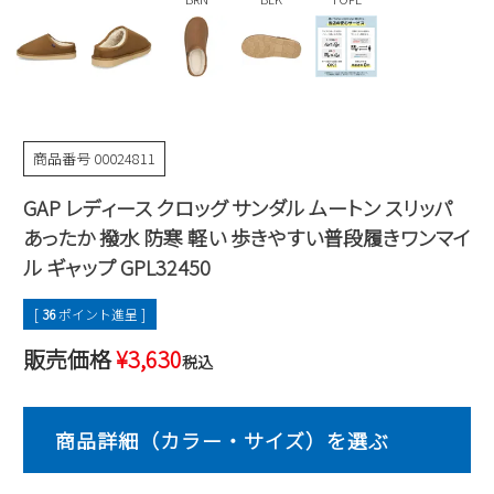
Parade
雑貨
Parade
ウェア
ご利用ガイド
ビジネスバッグ
SKECHERS
SKECHERS
Parade
new balance
会員サービス
トートバッグ
moz
SKECHERS
asics
商品番号
00024811
ショルダーバッグ
new balance
お問い合わせ
GAP
瞬足
GAP レディース クロッグ サンダル ムートン スリッパ
puma
財布
メルマガ購買
あったか 撥水 防寒 軽い 歩きやすい普段履きワンマイ
EDWIN
ル ギャップ GPL32450
new balance
[
36
ポイント進呈 ]
営業日カレンダー
販売価格
¥
3,630
税込
休業日
お問い合わせ窓口休業日
2026 年8月
日
月
火
水
木
金
土
1