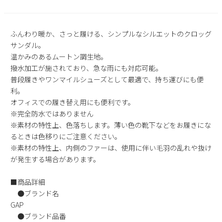
2
3
4
5
6
7
8
9
10
11
12
13
14
15
ふんわり暖か、さっと履ける、シンプルなシルエットのクロッグ
16
17
18
19
20
21
22
サンダル。
23
24
25
26
27
28
29
温かみのあるムートン調生地。
30
31
撥水加工が施されており、急な雨にも対応可能。
普段履きやワンマイルシューズとして最適で、持ち運びにも便
2026 年9月
利。
日
月
火
水
木
金
土
オフィスでの履き替え用にも便利です。
※完全防水ではありません
1
2
3
4
5
※素材の特性上、色落ちします。薄い色の靴下などをお履きにな
6
7
8
9
10
11
12
るときは色移りにご注意ください。
13
14
15
16
17
18
19
※素材の特性上、内側のファーは、使用に伴い毛羽の乱れや抜け
20
21
22
23
24
25
26
が発生する場合があります。
27
28
29
30
■商品詳細
●ブランド名
GAP
●ブランド品番