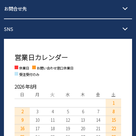
発送日・送料詳細については
ご利用ガイド
を
履いてみないとわからない靴だからこそ、サイズ交換にかかる送料
3,980円（税込）以上お買い上げで送料無料
ご利用ください。
お問合せ先
の片道無料サービスを実施中！
3,980円（税込）以上お買い上げで送料1,425円
【サイズ交換期間延長のお知らせ】
メール :
info@parade-shoes.jp
ただいまギフト用としてのご利用が増えていることを受け、プレゼ
発送日・送料詳細については
ご利用ガイド
を
SNS
営業時間：11時～17時
ントとしても安心してご利用いただけるよう、サイズ交換の受付期
ご利用ください。
メールの返信につきましては、
間を「お届けから30日間」へと延長いたしました。
3営業日以内にさせていただいております。
商品到着後30日以内にメールにてお申し出ください。折り返し詳細
※お問い合わせは現在メール
で受け付けております。
なご案内をお送りいたします。詳しくは
ご利用ガイド
をご利用くだ
営業日カレンダー
※土日祝はお問い合わせ窓口休業日となります。
さい。
Instagram
Facebook
休業日
お問い合わせ窓口休業日
受注受付のみ
2026 年8月
日
月
火
水
木
金
土
1
2
3
4
5
6
7
8
9
10
11
12
13
14
15
16
17
18
19
20
21
22