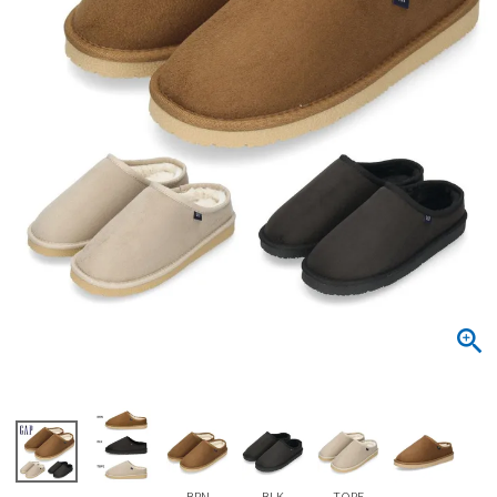
サンダル
キッズ
すべての商品
レインシューズ
サンダル
NEW
すべての商品
パンプス
レインシューズ
サンダル
SALE
スニーカー
すべての商品
スニーカー
レインシューズ
ローファー
レディース新入荷
バッグ
ビジネス・ドレスシューズ
すべての商品
スニーカー
カジュアルシューズ
メンズ新入荷
ローファー
レディースSALE
雑貨
スクール
すべての商品
ワークシューズ
キッズ新入荷
カジュアルシューズ
メンズSALE
フォーマル
リュック
詳細検索
ブーツ
すべての商品
ワークシューズ
キッズSALE
ブーツ
ボディバッグ
ウェア
ケア用品
ブーツ
店舗一覧
ハンドバッグ
BRN
BLK
TOPE