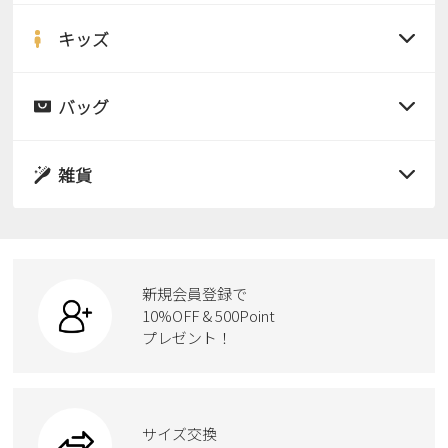
サンダル
キッズ
すべての商品
レインシューズ
サンダル
バッグ
すべての商品
パンプス
レインシューズ
サンダル
雑貨
スニーカー
すべての商品
スニーカー
レインシューズ
ローファー
リュック
ビジネス・ドレスシューズ
すべての商品
スニーカー
カジュアルシューズ
ボディバッグ
新規会員登録で
ローファー
ケア用品
10%OFF & 500Point
スクール
ワークシューズ
プレゼント！
ハンドバッグ
カジュアルシューズ
雑貨
フォーマル
ブーツ
ビジネスバッグ
ワークシューズ
ブーツ
サイズ交換
ウェア
トートバッグ