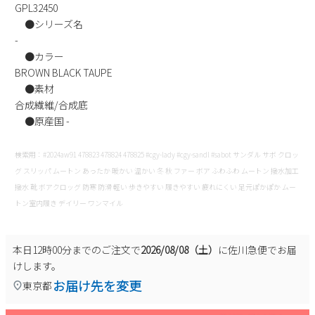
GPL32450
新規会員登録
●シリーズ名
-
会社概要
●カラー
BROWN BLACK TAUPE
●素材
プライバシーポリシー
合成繊維/合成底
●原産国 -
特定商取引法に基づく表示
検索用：#2024aw91 478823 478824 478825 #cgy-lady #cgy-sandl #sabot サンダル サボ クロッ
お問い合わせ
グ スリッパ ムートン あったか 暖かい 温かい 冬 秋 ファー ボア ふわふわ ムートン 撥水加工
撥水 靴 ボアクロッグ 防寒 防滑 軽い 歩きやすい 履きやすい 疲れにくい 足元ぽかぽか ムー
トン室内履き デイリー ワンマイル
本日
12時00分
までのご注文で
2026/08/08（土）
に
佐川急便
でお届
けします。
お届け先を変更
東京都