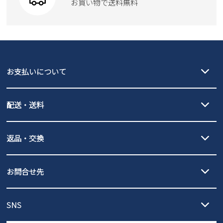
お買い物で送料無料
moz
SKECHERS
asics
new balance
GAP
瞬足
puma
EDWIN
お支払いについて
new balance
クレジットカード決済、AmazonPay決済、
配送・送料
PayPay（オンライン決済）、代金引換のご利用が可能です。
詳しくは
ご利用ガイド
をご確認ください。
【宅配便】
【ネコポス】
返品・交換
北海道・本州・四国・九州…550円
全国一律…220円（税込）
沖縄…1,980円
発送日・送料詳細については
ご利用ガイド
を
履いてみないとわからない靴だからこそ、サイズ交換にかかる送料
3,980円（税込）以上お買い上げで送料無料
ご利用ください。
お問合せ先
の片道無料サービスを実施中！
3,980円（税込）以上お買い上げで送料1,425円
【サイズ交換期間延長のお知らせ】
メール :
info@parade-shoes.jp
ただいまギフト用としてのご利用が増えていることを受け、プレゼ
発送日・送料詳細については
ご利用ガイド
を
SNS
営業時間：11時～17時
ントとしても安心してご利用いただけるよう、サイズ交換の受付期
ご利用ください。
メールの返信につきましては、
間を「お届けから30日間」へと延長いたしました。