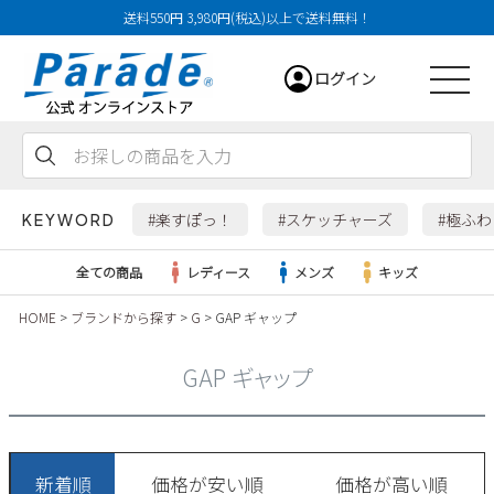
送料550円 3,980円(税込)以上で送料無料！
ログイン
会員登録
お気に入り
カート
#楽すぽっ！
#スケッチャーズ
#極ふ
KEYWORD
全ての商品
レディース
メンズ
キッズ
HOME
ブランドから探す
G
GAP ギャップ
レディース
GAP ギャップ
メンズ
すべての商品
新着順
価格が安い順
価格が高い順