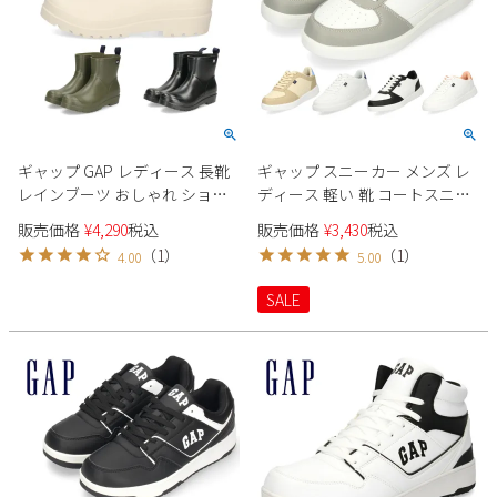
ギャップ GAP レディース 長靴
ギャップ スニーカー メンズ レ
レインブーツ おしゃれ ショー
ディース 軽い 靴 コートスニー
ト GPL22423 靴 ショートブーツ
カー ホワイト ブラック GAP
販売価格
¥
4,290
税込
販売価格
¥
3,430
税込
ガーデニング 雨 通勤 通学 女性
GPU12402 ベージュ グレー オレ
（
1
）
（
1
）
4.00
5.00
ンジ 黒 軽量 クッション性
SALE