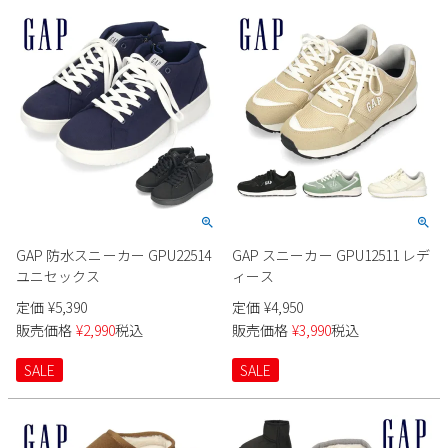
2
3
4
5
6
7
8
9
10
11
12
13
14
15
16
17
18
19
20
21
22
23
24
25
26
27
28
29
30
31
2026 年9月
日
月
火
水
木
金
土
1
2
3
4
5
GAP 防水スニーカー GPU22514
GAP スニーカー GPU12511 レデ
6
7
8
9
10
11
12
ユニセックス
ィース
13
14
15
16
17
18
19
定価
¥
5,390
定価
¥
4,950
20
21
22
23
24
25
26
販売価格
¥
2,990
税込
販売価格
¥
3,990
税込
27
28
29
30
SALE
SALE