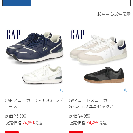
サンダル
キッズ
すべての商品
18
件中
1
-
18
件表示
レインシューズ
サンダル
NEW
すべての商品
パンプス
レインシューズ
サンダル
SALE
スニーカー
すべての商品
スニーカー
レインシューズ
ローファー
レディース新入荷
バッグ
ビジネス・ドレスシューズ
すべての商品
スニーカー
カジュアルシューズ
メンズ新入荷
ローファー
レディースSALE
雑貨
スクール
すべての商品
ワークシューズ
キッズ新入荷
カジュアルシューズ
メンズSALE
GAP スニーカー GPU12638 レデ
GAP コートスニーカー
フォーマル
リュック
詳細検索
ブーツ
ィース
GPU82602 ユニセックス
すべての商品
ワークシューズ
キッズSALE
定価
¥
5,390
定価
¥
4,950
ブーツ
ボディバッグ
ウェア
販売価格
¥
4,851
税込
販売価格
¥
4,455
税込
ケア用品
ブーツ
店舗一覧
ハンドバッグ