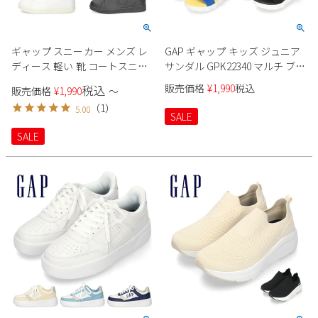
ギャップ スニーカー メンズ レ
GAP ギャップ キッズ ジュニア
ディース 軽い 靴 コートスニー
サンダル GPK22340 マルチ ブル
カー ホワイト ブラック GAP
ー ブラック スポーツサンダル
販売価格
¥
1,990
税込
税込
販売価格
¥
1,990
〜
GPU12316 ベージュ 黒 ローカッ
ベルクロ 子供靴 男の子 女の子
（
1
）
5.00
ト軽量 クッション性
SALE
SALE