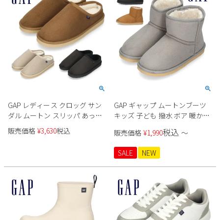
新規会員登録
会社概要
プライバシーポリシー
特定商取引法に基づく表示
GAP レディース クロッグ サン
GAP ギャップ ムートンブーツ
ダル ムートン スリッパ あった
キッズ 子ども 撥水 ボア 暖かい
お問い合わせ
か 撥水 防寒 軽い 歩きやすい普
ブラック 黒 ブラウン グレー
販売価格
¥
3,630
税込
税込
販売価格
¥
1,990
〜
段履きワンマイル ギャップ
GPK32361 ショートブーツ 靴 秋
GPL32450
冬
SALE
NEW