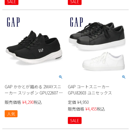
SALE
SALE
Parade
雑貨
Parade
ウェア
ご利用ガイド
ビジネスバッグ
SKECHERS
SKECHERS
Parade
new balance
会員サービス
トートバッグ
moz
SKECHERS
asics
ショルダーバッグ
new balance
お問い合わせ
GAP
瞬足
puma
財布
メルマガ購買
EDWIN
new balance
GAP かかとが踏める 2WAYスニ
GAP コートスニーカー
営業日カレンダー
ーカー スリッポン GPU22607 ユ
GPU82603 ユニセックス
ニセックス
販売価格
¥
4,290
税込
定価
¥
4,950
休業日
お問い合わせ窓口休業日
販売価格
¥
4,455
税込
人気
2026 年8月
SALE
日
月
火
水
木
金
土
1