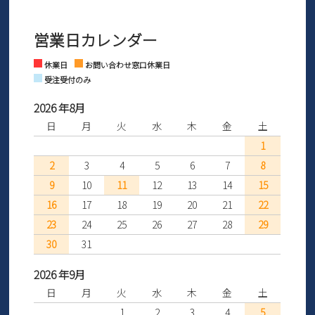
3営業日以内にさせていただいております。
商品到着後30日以内にメールにてお申し出ください。折り返し詳細
※お問い合わせは現在メール
で受け付けております。
なご案内をお送りいたします。詳しくは
ご利用ガイド
をご利用くだ
営業日カレンダー
※土日祝はお問い合わせ窓口休業日となります。
さい。
Instagram
Facebook
休業日
お問い合わせ窓口休業日
受注受付のみ
2026 年8月
日
月
火
水
木
金
土
1
2
3
4
5
6
7
8
9
10
11
12
13
14
15
16
17
18
19
20
21
22
23
24
25
26
27
28
29
30
31
2026 年9月
日
月
火
水
木
金
土
1
2
3
4
5