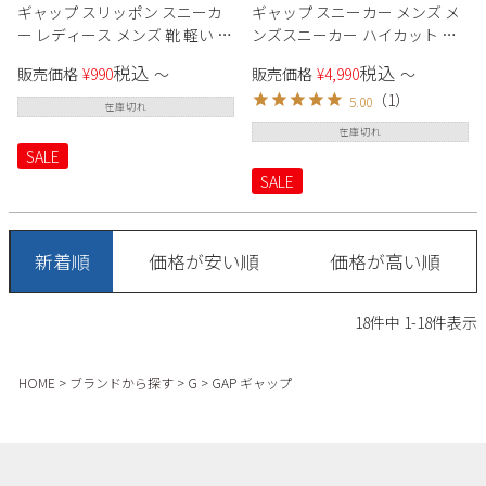
ギャップ スリッポン スニーカ
ギャップ スニーカー メンズ メ
ー レディース メンズ 靴 軽い 履
ンズスニーカー ハイカット 防
きやすい ブラック グレー 黒 パ
水 靴 GAP レディース シューズ
税込
税込
販売価格
¥
990
〜
販売価格
¥
4,990
〜
ープル GPU22344 ニット スリッ
GPU22206 ホワイト 白 ブラック
（
1
）
5.00
ポン トレーナー GAP
黒 ウィート
在庫切れ
在庫切れ
SALE
SALE
新着順
価格が安い順
価格が高い順
18
件中
1
-
18
件表示
HOME
ブランドから探す
G
GAP ギャップ