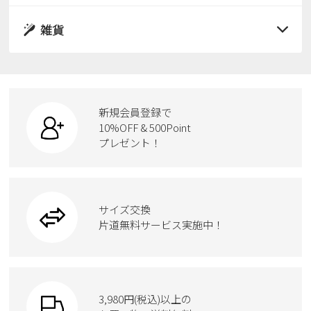
パンプス
レインシューズ
サンダル
雑貨
スニーカー
すべての商品
スニーカー
レインシューズ
ローファー
リュック
ビジネス・ドレスシューズ
すべての商品
スニーカー
カジュアルシューズ
ボディバッグ
新規会員登録で
ローファー
ケア用品
10%OFF & 500Point
スクール
ワークシューズ
プレゼント！
ハンドバッグ
カジュアルシューズ
雑貨
フォーマル
ブーツ
ビジネスバッグ
ワークシューズ
ブーツ
サイズ交換
ウェア
トートバッグ
ブーツ
片道無料サービス実施中！
Parade
ショルダーバッグ
Parade
ウェア
SKECHERS
財布
SKECHERS
3,980円(税込)以上の
Parade
new balance