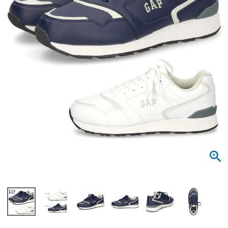
サンダル
キッズ
すべての商品
レインシューズ
サンダル
NEW
すべての商品
パンプス
レインシューズ
サンダル
SALE
スニーカー
すべての商品
スニーカー
レインシューズ
ローファー
レディース新入荷
バッグ
ビジネス・ドレスシューズ
すべての商品
スニーカー
カジュアルシューズ
メンズ新入荷
ローファー
レディースSALE
雑貨
スクール
すべての商品
ワークシューズ
キッズ新入荷
カジュアルシューズ
メンズSALE
フォーマル
リュック
詳細検索
ブーツ
すべての商品
ワークシューズ
キッズSALE
ブーツ
ボディバッグ
ウェア
ケア用品
ブーツ
店舗一覧
ハンドバッグ