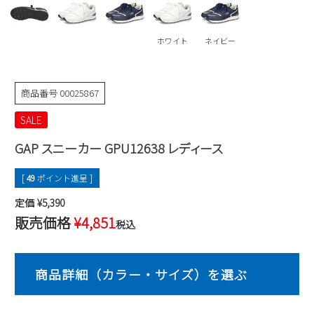
Parade
雑貨
Parade
ウェア
ご利用ガイド
ビジネスバッグ
SKECHERS
ホワイト
ネイビー
SKECHERS
Parade
new balance
会員サービス
トートバッグ
moz
商品番号
00025867
SKECHERS
asics
ショルダーバッグ
new balance
お問い合わせ
SALE
GAP
瞬足
puma
財布
GAP スニーカー GPU12638 レディース
メルマガ購買
EDWIN
[
49
ポイント進呈 ]
new balance
定価
¥
5,390
営業日カレンダー
販売価格
¥
4,851
税込
休業日
お問い合わせ窓口休業日
2026 年8月
日
月
火
水
木
金
土
1