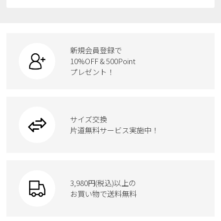
すべての商品
スニーカー
レインシューズ
ローファー
リュック
ビジネス・ドレスシューズ
すべての商品
スニーカー
カジュアルシューズ
ボディバッグ
新規会員登録で
ローファー
ケア用品
10%OFF & 500Point
スクール
ワークシューズ
プレゼント！
ハンドバッグ
カジュアルシューズ
雑貨
フォーマル
ブーツ
ビジネスバッグ
ワークシューズ
ブーツ
サイズ交換
ウェア
トートバッグ
ブーツ
片道無料サービス実施中！
Parade
ショルダーバッグ
Parade
ウェア
SKECHERS
財布
SKECHERS
3,980円(税込)以上の
Parade
new balance
お買い物で送料無料
moz
SKECHERS
asics
new balance