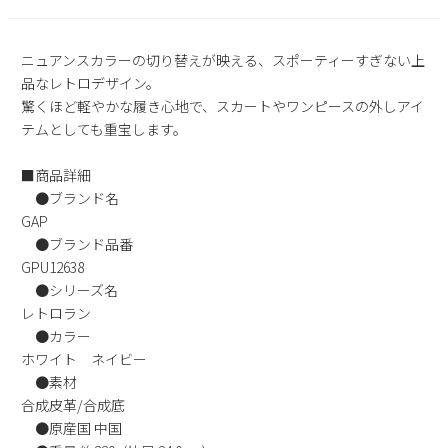
2
3
4
5
6
7
8
9
10
11
12
13
14
15
ニュアンスカラーの切り替えが映える、スポーティーすぎない上
16
17
18
19
20
21
22
品なレトロデザイン。
驚くほど軽やかな履き心地で、スカートやワンピースの外しアイ
23
24
25
26
27
28
29
テムとしても重宝します。
30
31
■商品詳細
2026 年9月
●ブランド名
日
月
火
水
木
金
土
GAP
1
2
3
4
5
●ブランド品番
6
7
8
9
10
11
12
GPU12638
13
14
15
16
17
18
19
●シリーズ名
レトロラン
20
21
22
23
24
25
26
●カラー
27
28
29
30
ホワイト ネイビー
●素材
合成皮革/合成底
●原産国 中国