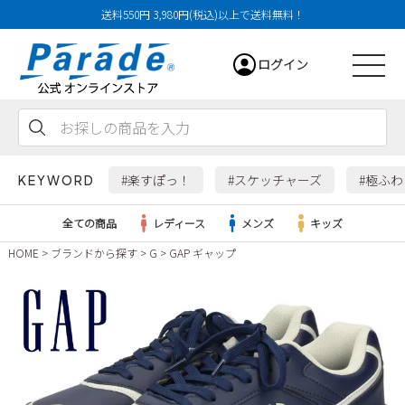
送料550円 3,980円(税込)以上で送料無料！
ログイン
会員登録
お気に入り
カート
#楽すぽっ！
#スケッチャーズ
#極ふ
KEYWORD
全ての商品
レディース
メンズ
キッズ
HOME
ブランドから探す
G
GAP ギャップ
レディース
メンズ
すべての商品