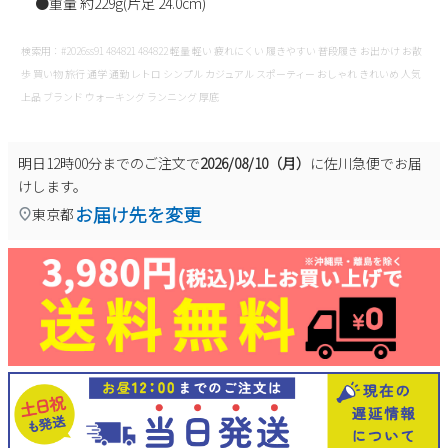
●重量 約229g(片足 24.0cm)
新規会員登録
検索用：#2026ss91 484821 484822 軽量 軽い 疲れにくい 履きやすい 普段履き お出かけ お散
歩 買い物 旅行 通学 通勤 レトロ シンプル カジュアル スポーティー おしゃれ きれいめ 人気
会社概要
上品 ブランド ウォーキング ランニング 厚底
プライバシーポリシー
明日
12時00分
までのご注文で
2026/08/10（月）
に
佐川急便
でお届
けします。
特定商取引法に基づく表示
お届け先を変更
東京都
お問い合わせ