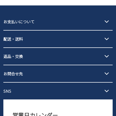
GAP
瞬足
puma
EDWIN
お支払いについて
new balance
クレジットカード決済、AmazonPay決済、
配送・送料
PayPay（オンライン決済）、代金引換のご利用が可能です。
詳しくは
ご利用ガイド
をご確認ください。
【宅配便】
【ネコポス】
返品・交換
北海道・本州・四国・九州…550円
全国一律…220円（税込）
沖縄…1,980円
発送日・送料詳細については
ご利用ガイド
を
履いてみないとわからない靴だからこそ、サイズ交換にかかる送料
3,980円（税込）以上お買い上げで送料無料
ご利用ください。
お問合せ先
の片道無料サービスを実施中！
3,980円（税込）以上お買い上げで送料1,425円
【サイズ交換期間延長のお知らせ】
メール :
info@parade-shoes.jp
ただいまギフト用としてのご利用が増えていることを受け、プレゼ
発送日・送料詳細については
ご利用ガイド
を
SNS
営業時間：11時～17時
ントとしても安心してご利用いただけるよう、サイズ交換の受付期
ご利用ください。
メールの返信につきましては、
間を「お届けから30日間」へと延長いたしました。
3営業日以内にさせていただいております。
商品到着後30日以内にメールにてお申し出ください。折り返し詳細
※お問い合わせは現在メール
で受け付けております。
なご案内をお送りいたします。詳しくは
ご利用ガイド
をご利用くだ
営業日カレンダー
※土日祝はお問い合わせ窓口休業日となります。
さい。