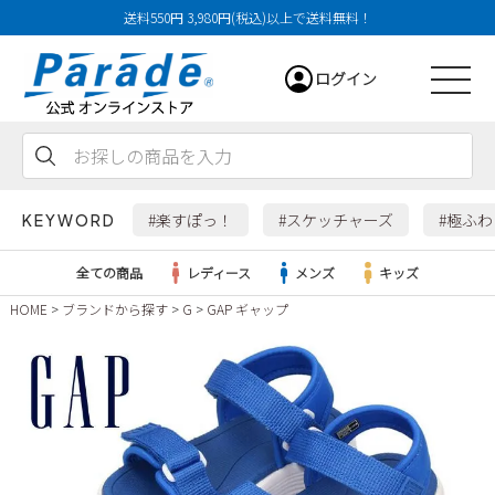
送料550円 3,980円(税込)以上で送料無料！
ログイン
会員登録
お気に入り
カート
#楽すぽっ！
#スケッチャーズ
#極ふ
KEYWORD
全ての商品
レディース
メンズ
キッズ
HOME
ブランドから探す
G
GAP ギャップ
レディース
メンズ
すべての商品