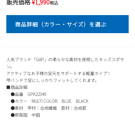
販売価格
¥
1,990
税込
2
3
4
5
6
7
8
9
10
11
12
13
14
15
16
17
18
19
20
21
22
23
24
25
26
27
28
29
30
31
2026 年9月
人気ブランド「GAP」の柔らかな素材を使用したキッズスポサ
日
月
火
水
木
金
土
ン。
1
2
3
4
5
アクティブなお子様の足元をサポートする軽量タイプ！
6
7
8
9
10
11
12
甲バンドで足にしっかりフィットしてくれます。
■商品詳細
13
14
15
16
17
18
19
●品番 GPK22340
20
21
22
23
24
25
26
●カラー MULTI COLOR BLUE BLACK
27
28
29
30
●素材 甲材：合成繊維 底材：合成底
●原産国 中国