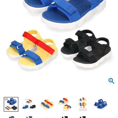
サンダル
キッズ
すべての商品
レインシューズ
サンダル
NEW
すべての商品
パンプス
レインシューズ
サンダル
SALE
スニーカー
すべての商品
スニーカー
レインシューズ
ローファー
レディース新入荷
バッグ
ビジネス・ドレスシューズ
すべての商品
スニーカー
カジュアルシューズ
メンズ新入荷
ローファー
レディースSALE
雑貨
スクール
すべての商品
ワークシューズ
キッズ新入荷
カジュアルシューズ
メンズSALE
フォーマル
リュック
詳細検索
ブーツ
すべての商品
ワークシューズ
キッズSALE
ブーツ
ボディバッグ
ウェア
ケア用品
ブーツ
店舗一覧
ハンドバッグ