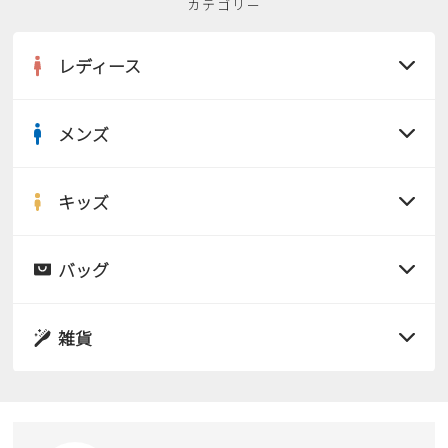
カテゴリー
レディース
メンズ
すべての商品
サンダル
キッズ
すべての商品
レインシューズ
サンダル
バッグ
すべての商品
パンプス
レインシューズ
サンダル
雑貨
スニーカー
すべての商品
スニーカー
レインシューズ
ローファー
リュック
ビジネス・ドレスシューズ
すべての商品
スニーカー