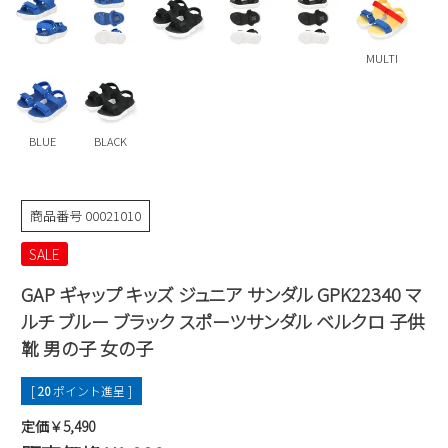
Parade
雑貨
Parade
ウェア
ご利用ガイド
ビジネスバッグ
SKECHERS
MULTI
SKECHERS
Parade
new balance
会員サービス
トートバッグ
moz
SKECHERS
asics
BLUE
BLACK
ショルダーバッグ
new balance
お問い合わせ
GAP
瞬足
puma
財布
メルマガ購買
商品番号
00021010
EDWIN
SALE
new balance
GAP ギャップ キッズ ジュニア サンダル GPK22340 マ
営業日カレンダー
ルチ ブルー ブラック スポーツサンダル ベルクロ 子供
靴 男の子 女の子
休業日
お問い合わせ窓口休業日
2026 年8月
[
20
ポイント進呈 ]
日
月
火
水
木
金
土
定価￥5,490
1