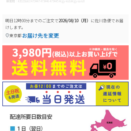
検索用：#2023ss63 473447 473446 473445 #cgy-kids#cgy-sandl
新規会員登録
明日
12時00分
までのご注文で
2026/08/10（月）
に
佐川急便
でお届
会社概要
けします。
お届け先を変更
東京都
プライバシーポリシー
特定商取引法に基づく表示
お問い合わせ