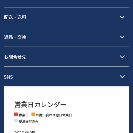
new balance
クレジットカード決済、AmazonPay決済、
配送・送料
PayPay（オンライン決済）、代金引換のご利用が可能です。
詳しくは
ご利用ガイド
をご確認ください。
【宅配便】
【ネコポス】
返品・交換
北海道・本州・四国・九州…550円
全国一律…220円（税込）
沖縄…1,980円
発送日・送料詳細については
ご利用ガイド
を
履いてみないとわからない靴だからこそ、サイズ交換にかかる送料
3,980円（税込）以上お買い上げで送料無料
ご利用ください。
お問合せ先
の片道無料サービスを実施中！
3,980円（税込）以上お買い上げで送料1,425円
【サイズ交換期間延長のお知らせ】
メール :
info@parade-shoes.jp
ただいまギフト用としてのご利用が増えていることを受け、プレゼ
発送日・送料詳細については
ご利用ガイド
を
SNS
営業時間：11時～17時
ントとしても安心してご利用いただけるよう、サイズ交換の受付期
ご利用ください。
メールの返信につきましては、
間を「お届けから30日間」へと延長いたしました。
3営業日以内にさせていただいております。
商品到着後30日以内にメールにてお申し出ください。折り返し詳細
※お問い合わせは現在メール
で受け付けております。
なご案内をお送りいたします。詳しくは
ご利用ガイド
をご利用くだ
営業日カレンダー
※土日祝はお問い合わせ窓口休業日となります。
さい。
Instagram
Facebook
休業日
お問い合わせ窓口休業日
受注受付のみ