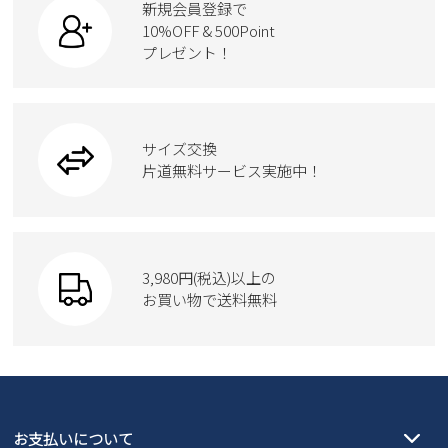
カジュアルシューズ
ボディバッグ
新規会員登録で
ローファー
ケア用品
10%OFF & 500Point
スクール
ワークシューズ
プレゼント！
ハンドバッグ
カジュアルシューズ
雑貨
フォーマル
ブーツ
ビジネスバッグ
ワークシューズ
ブーツ
サイズ交換
ウェア
トートバッグ
ブーツ
片道無料サービス実施中！
Parade
ショルダーバッグ
Parade
ウェア
SKECHERS
財布
SKECHERS
3,980円(税込)以上の
Parade
new balance
お買い物で送料無料
moz
SKECHERS
asics
new balance
GAP
瞬足
puma
EDWIN
お支払いについて