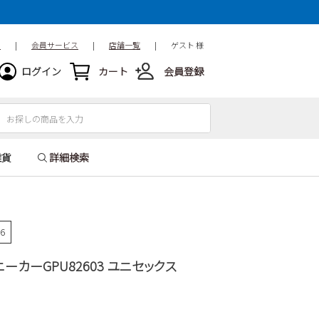
ド
|
会員サービス
|
店舗一覧
|
ゲスト 様
ログイン
カート
会員登録
雑貨
詳細検索
56
ニーカーGPU82603 ユニセックス