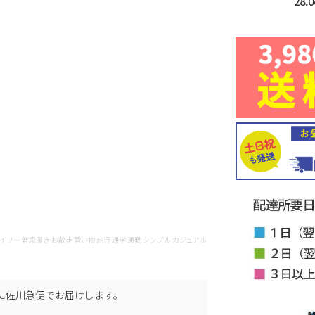
28.
やすい デイリー 普段履き お散歩 買い物 旅行 通学 通勤 シンプル カジュアル
に
佐川急便
でお届けします。