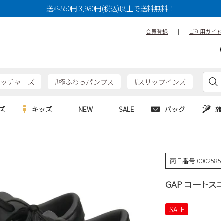
送料550円 3,980円(税込)以上で送料無料！
会員登録
|
ご利用ガイ
ケッチャーズ
#極ふわっパンプス
#スリップインズ
ズ
キッズ
NEW
SALE
バッグ
e
Parade
Parade
アルシューズ
バッグ
カジュアルシューズ
HERS
SKECHERS
SKECHERS
商品番号
000258
シューズ
ダーバッグ
ワークシューズ
alance
moz
GAP
GAP コートス
new balance
EDWIN
ブーツ
puma
new balance
ウェア
SALE