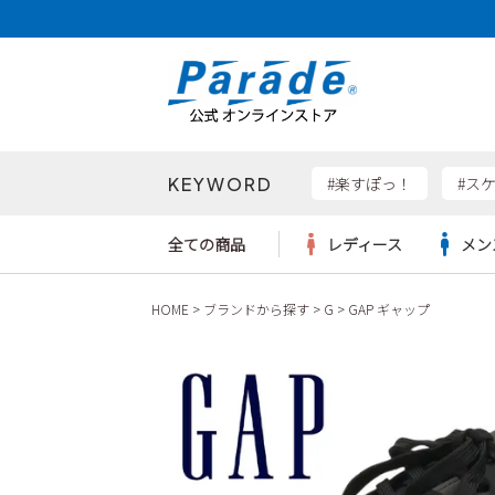
KEYWORD
検索
#楽すぽっ！
#ス
全ての商品
レディース
メン
HOME
ブランドから探す
G
GAP ギャップ
Parad
サンダル
サンダル
サンダル
レディース新入荷
レディースSALE
リュック
ケア用品
カジュ
トート
SKEC
レインシューズ
レインシューズ
レインシューズ
メンズ新入荷
メンズSALE
ボディバッグ
雑貨
ワーク
ショル
new b
asics
パンプス
スニーカー
スニーカー
キッズ新入荷
キッズSALE
ハンドバッグ
ブーツ
財布
瞬足
スニーカー
ビジネス・ドレスシューズ
スクール
ビジネスバッグ
ウェア
ローファー
ローファー
フォーマル