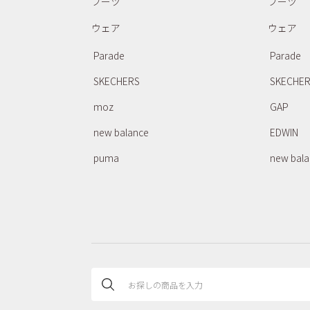
ブーツ
ブーツ
ウェア
ウェア
Parade
Parade
SKECHERS
SKECHE
moz
GAP
new balance
EDWIN
puma
new bal