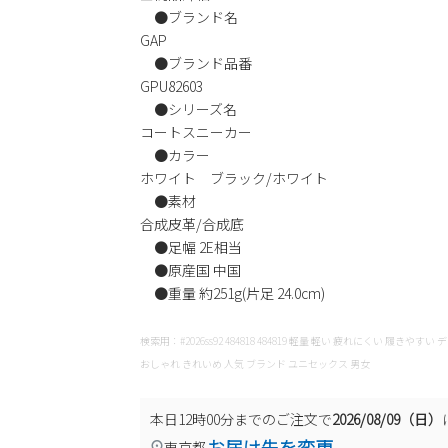
●ブランド名
GAP
●ブランド品番
GPU82603
●シリーズ名
コートスニーカー
●カラー
ホワイト ブラック/ホワイト
●素材
合成皮革/合成底
●足幅 2E相当
●原産国 中国
●重量 約251g(片足 24.0cm)
検索用：#2026ss92 484818 484819 軽量 軽い 疲れにくい 履き
おしゃれ きれいめ 人気 ブランド ユニセックス 男女
本日
12時00分
までのご注文で
2026/08/09（日）
お届け先を変更
東京都