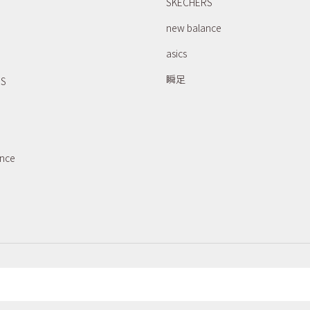
SKECHERS
new balance
asics
瞬足
RS
ance