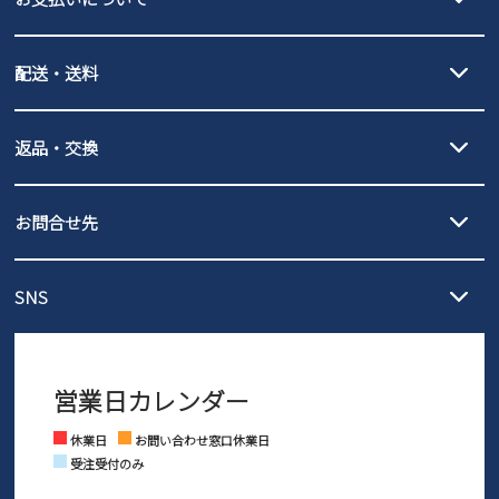
new balance
クレジットカード決済、AmazonPay決済、
配送・送料
PayPay（オンライン決済）、代金引換のご利用が可能です。
詳しくは
ご利用ガイド
をご確認ください。
【宅配便】
【ネコポス】
返品・交換
北海道・本州・四国・九州…550円
全国一律…220円（税込）
沖縄…1,980円
発送日・送料詳細については
ご利用ガイド
を
履いてみないとわからない靴だからこそ、サイズ交換にかかる送料
3,980円（税込）以上お買い上げで送料無料
ご利用ください。
お問合せ先
の片道無料サービスを実施中！
3,980円（税込）以上お買い上げで送料1,425円
【サイズ交換期間延長のお知らせ】
メール :
info@parade-shoes.jp
ただいまギフト用としてのご利用が増えていることを受け、プレゼ
発送日・送料詳細については
ご利用ガイド
を
SNS
営業時間：11時～17時
ントとしても安心してご利用いただけるよう、サイズ交換の受付期
ご利用ください。
メールの返信につきましては、
間を「お届けから30日間」へと延長いたしました。
3営業日以内にさせていただいております。
商品到着後30日以内にメールにてお申し出ください。折り返し詳細
※お問い合わせは現在メール
で受け付けております。
なご案内をお送りいたします。詳しくは
ご利用ガイド
をご利用くだ
営業日カレンダー
※土日祝はお問い合わせ窓口休業日となります。
さい。
Instagram
Facebook
休業日
お問い合わせ窓口休業日
受注受付のみ