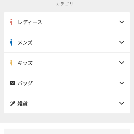
カテゴリー
レディース
メンズ
すべての商品
サンダル
キッズ
すべての商品
レインシューズ
サンダル
バッグ
すべての商品
パンプス
レインシューズ
サンダル
雑貨
スニーカー
すべての商品
スニーカー
レインシューズ
ローファー
リュック
ビジネス・ドレスシューズ
すべての商品
スニーカー