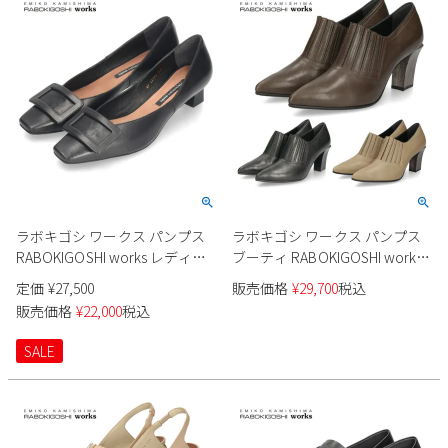
新規会員登録
会社概要
プライバシーポリシー
特定商取引法に基づく表示
ラボキゴシ ワークス パンプス
ラボキゴシ ワークス パンプス
お問い合わせ
RABOKIGOSHI works レディー
ブーティ RABOKIGOSHI works
ス 12785 靴 スクエアトウバック
レディース 12792 靴 ポインテッ
定価
¥
27,500
販売価格
¥
29,700
税込
ルパンプス 4cm 本革 日本製
ドトウ 7cm 本革 日本製
販売価格
¥
22,000
税込
SALE