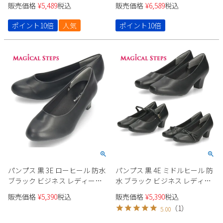
販売価格
¥
5,489
税込
販売価格
¥
6,589
税込
Parade
雑貨
Parade
ウェア
ご利用ガイド
ビジネスバッグ
ポイント10倍
人気
ポイント10倍
SKECHERS
SKECHERS
Parade
new balance
会員サービス
トートバッグ
moz
SKECHERS
asics
ショルダーバッグ
new balance
お問い合わせ
GAP
瞬足
puma
財布
メルマガ購買
EDWIN
new balance
営業日カレンダー
パンプス 黒 3E ローヒール 防水
パンプス 黒 4E ミドルヒール 防
休業日
お問い合わせ窓口休業日
ブラック ビジネス レディース
水 ブラック ビジネス レディー
ラウンドトゥ ベーシック マジ
ス スクエアトゥ マジカルステ
2026 年8月
販売価格
¥
5,390
税込
販売価格
¥
5,390
税込
カルステップス 35301
ップス 55401 55402 55403
日
月
火
水
木
金
土
（
1
）
5.00
1