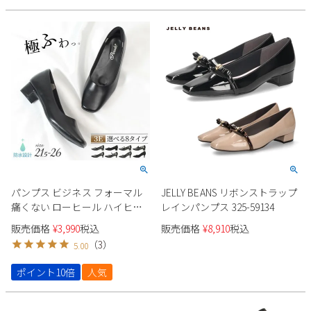
2
3
4
5
6
7
8
9
10
11
12
13
14
15
16
17
18
19
20
21
22
23
24
25
26
27
28
29
30
31
2026 年9月
日
月
火
水
木
金
土
1
2
3
4
5
6
7
8
9
10
11
12
パンプス ビジネス フォーマル
JELLY BEANS リボンストラップ
13
14
15
16
17
18
19
痛くない ローヒール ハイヒー
レインパンプス 325-59134
20
21
22
23
24
25
26
ル ストラップ レディース 黒 防
販売価格
¥
3,990
税込
販売価格
¥
8,910
税込
水 3E 靴 スクエアトゥ parade
27
28
29
30
（
3
）
5.00
極ふわっ
ポイント10倍
人気