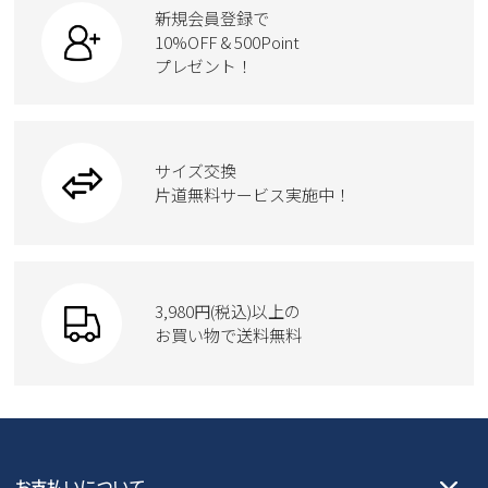
カジュアルシューズ
ボディバッグ
新規会員登録で
ローファー
ケア用品
10%OFF & 500Point
スクール
ワークシューズ
プレゼント！
ハンドバッグ
カジュアルシューズ
雑貨
フォーマル
ブーツ
ビジネスバッグ
ワークシューズ
ブーツ
サイズ交換
ウェア
トートバッグ
ブーツ
片道無料サービス実施中！
Parade
ショルダーバッグ
Parade
ウェア
SKECHERS
財布
SKECHERS
3,980円(税込)以上の
Parade
new balance
お買い物で送料無料
moz
SKECHERS
asics
new balance
GAP
瞬足
puma
EDWIN
お支払いについて