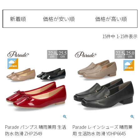
サンダル
キッズ
すべての商品
レインシューズ
新着順
価格が安い順
価格が高い順
サンダル
NEW
すべての商品
パンプス
15
件中
1
-
15
件表示
レインシューズ
サンダル
SALE
スニーカー
すべての商品
スニーカー
レインシューズ
ローファー
レディース新入荷
バッグ
ビジネス・ドレスシューズ
すべての商品
スニーカー
カジュアルシューズ
メンズ新入荷
ローファー
レディースSALE
雑貨
スクール
すべての商品
ワークシューズ
キッズ新入荷
カジュアルシューズ
メンズSALE
フォーマル
リュック
詳細検索
ブーツ
すべての商品
ワークシューズ
キッズSALE
ブーツ
ボディバッグ
Parade パンプス 晴雨兼用 生活
Parade レインシューズ 晴雨兼
ウェア
ケア用品
ブーツ
防水 防滑 ZHP2549
用 生活防水 防滑 YDHP6645
店舗一覧
ハンドバッグ