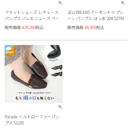
フラットシューズ レディース
JELLYBEANS アーモンドゥ プレ
パンプス バレエシューズ ぺた
ーン パンプス はっ水 204-52793
んこ 本革 靴 撥水 ラボキゴシワ
販売価格
¥
24,200
税込
販売価格
¥
6,930
税込
ークス RABOKIGOSHI works
12682 11611
Parade ベルトローファーパン
プス 51105