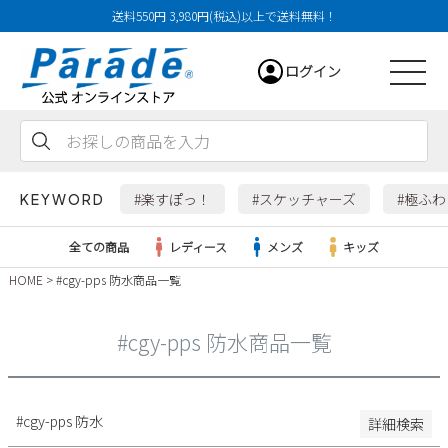
送料550円 3,980円(税込)以上で送料無料！
29cm
ログイン
29.5cm
30cm
31cm
会員登録
お気に入り
カート
32cm
#楽すぽっ！
#スケッチャーズ
#極ふ
KEYWORD
特徴
全ての商品
レディース
メンズ
キッズ
防水・撥水
HOME
#cgy-pps 防水商品一覧
幅広3E
レディース
幅広4E～
#cgy-pps 防水商品一覧
検索
メンズ
すべての商品
#cgy-pps 防水
詳細検索