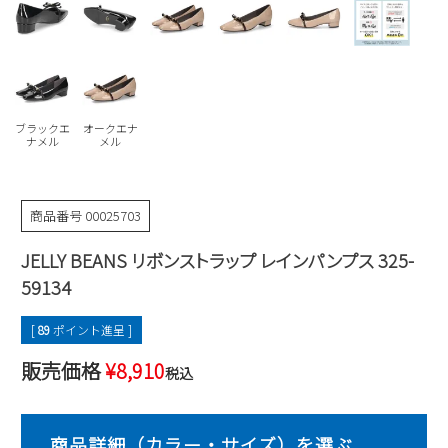
Parade
雑貨
Parade
ウェア
ご利用ガイド
ビジネスバッグ
SKECHERS
SKECHERS
Parade
new balance
会員サービス
トートバッグ
moz
ブラックエ
オークエナ
SKECHERS
asics
ナメル
メル
ショルダーバッグ
new balance
お問い合わせ
GAP
瞬足
puma
財布
メルマガ購買
商品番号
00025703
EDWIN
JELLY BEANS リボンストラップ レインパンプス 325-
new balance
59134
営業日カレンダー
[
89
ポイント進呈 ]
休業日
お問い合わせ窓口休業日
販売価格
¥
8,910
税込
2026 年8月
日
月
火
水
木
金
土
1