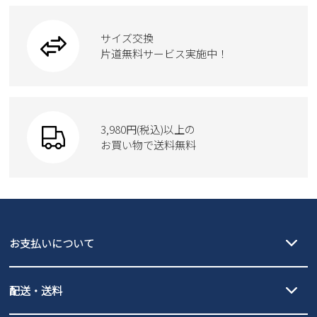
ブーツ
ビジネスバッグ
ワークシューズ
ブーツ
サイズ交換
ウェア
トートバッグ
ブーツ
片道無料サービス実施中！
Parade
ショルダーバッグ
Parade
ウェア
SKECHERS
財布
SKECHERS
3,980円(税込)以上の
Parade
new balance
お買い物で送料無料
moz
SKECHERS
asics
new balance
GAP
瞬足
puma
EDWIN
お支払いについて
new balance
クレジットカード決済、AmazonPay決済、
配送・送料
PayPay（オンライン決済）、代金引換のご利用が可能です。
詳しくは
ご利用ガイド
をご確認ください。