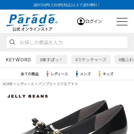
送料550円 3,980円(税込)以上で送料無料！
ログイン
会員登録
お気に入り
カート
#楽すぽっ！
#スケッチャーズ
#極ふ
KEYWORD
全ての商品
レディース
メンズ
キッズ
HOME
レディース
パンプス
スクエアトゥ
レディース
メンズ
すべての商品