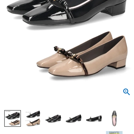
サンダル
キッズ
すべての商品
レインシューズ
サンダル
NEW
すべての商品
パンプス
レインシューズ
サンダル
SALE
スニーカー
すべての商品
スニーカー
レインシューズ
ローファー
レディース新入荷
バッグ
ビジネス・ドレスシューズ
すべての商品
スニーカー
カジュアルシューズ
メンズ新入荷
ローファー
レディースSALE
雑貨
スクール
すべての商品
ワークシューズ
キッズ新入荷
カジュアルシューズ
メンズSALE
フォーマル
リュック
詳細検索
ブーツ
すべての商品
ワークシューズ
キッズSALE
ブーツ
ボディバッグ
ウェア
ケア用品
ブーツ
店舗一覧
ハンドバッグ