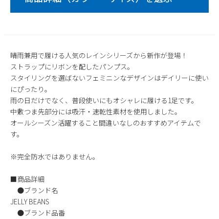
2
3
4
5
6
7
8
9
10
11
12
13
14
15
16
17
18
19
20
21
22
23
24
25
26
27
28
29
晴雨兼用で履ける人気のレインシリーズから新作が登場！
ストラップにリボンを配したパンプス。
30
31
スタイリングを選ばないフェミニンなデザインはデイリーに使い
2026 年9月
にぴったり。
雨の日だけでなく、普段使いにもオシャレに履ける1足です。
日
月
火
水
木
金
土
中敷つま先部分には吸汗・速乾性素材を使用しました。
1
2
3
4
5
オールシーズン活躍すること間違いなしのおすすめアイテムで
6
7
8
9
10
11
12
す。
13
14
15
16
17
18
19
20
21
22
23
24
25
26
※完全防水ではありません。
27
28
29
30
■商品詳細
●ブランド名
JELLY BEANS
●ブランド品番