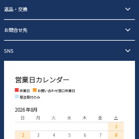
【宅配便】
【ネコポス】
返品・交換
北海道・本州・四国・九州…550円
全国一律…220円（税込）
沖縄…1,980円
発送日・送料詳細については
ご利用ガイド
を
履いてみないとわからない靴だからこそ、サイズ交換にかかる送料
3,980円（税込）以上お買い上げで送料無料
ご利用ください。
お問合せ先
の片道無料サービスを実施中！
3,980円（税込）以上お買い上げで送料1,425円
【サイズ交換期間延長のお知らせ】
メール :
info@parade-shoes.jp
ただいまギフト用としてのご利用が増えていることを受け、プレゼ
発送日・送料詳細については
ご利用ガイド
を
SNS
営業時間：11時～17時
ントとしても安心してご利用いただけるよう、サイズ交換の受付期
ご利用ください。
メールの返信につきましては、
間を「お届けから30日間」へと延長いたしました。
3営業日以内にさせていただいております。
商品到着後30日以内にメールにてお申し出ください。折り返し詳細
※お問い合わせは現在メール
で受け付けております。
なご案内をお送りいたします。詳しくは
ご利用ガイド
をご利用くだ
営業日カレンダー
※土日祝はお問い合わせ窓口休業日となります。
さい。
Instagram
Facebook
休業日
お問い合わせ窓口休業日
受注受付のみ
2026 年8月
日
月
火
水
木
金
土
1
2
3
4
5
6
7
8