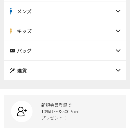
メンズ
すべての商品
サンダル
キッズ
すべての商品
レインシューズ
サンダル
バッグ
すべての商品
パンプス
レインシューズ
サンダル
雑貨
スニーカー
すべての商品
スニーカー
レインシューズ
ローファー
リュック
ビジネス・ドレスシューズ
すべての商品
スニーカー
カジュアルシューズ
ボディバッグ
新規会員登録で
ローファー
ケア用品
10%OFF & 500Point
スクール
ワークシューズ
プレゼント！
ハンドバッグ
カジュアルシューズ
雑貨
フォーマル