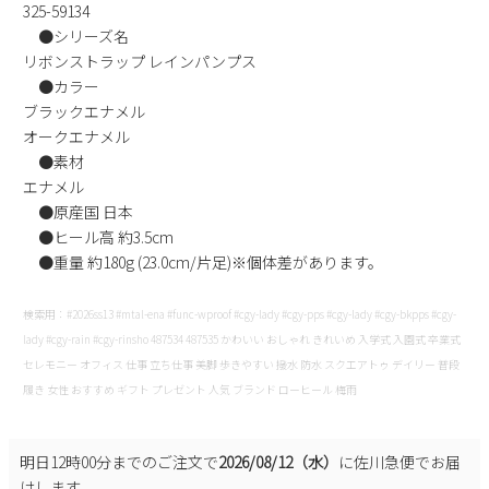
325-59134
新規会員登録
●シリーズ名
リボンストラップ レインパンプス
会社概要
●カラー
ブラックエナメル
オークエナメル
プライバシーポリシー
●素材
エナメル
特定商取引法に基づく表示
●原産国 日本
●ヒール高 約3.5cm
●重量 約180g (23.0cm/片足)※個体差があります。
お問い合わせ
検索用：#2026ss13 #mtal-ena #func-wproof #cgy-lady #cgy-pps #cgy-lady #cgy-bkpps #cgy-
lady #cgy-rain #cgy-rinsho 487534 487535 かわいい おしゃれ きれいめ 入学式 入園式 卒業式
セレモニー オフィス 仕事 立ち仕事 美脚 歩きやすい 撥水 防水 スクエアトゥ デイリー 普段
履き 女性 おすすめ ギフト プレゼント 人気 ブランド ローヒール 梅雨
明日
12時00分
までのご注文で
2026/08/12（水）
に
佐川急便
でお届
けします。