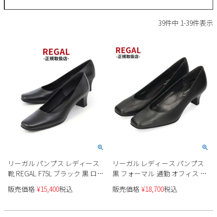
サンダル
キッズ
すべての商品
39
件中
1
-
39
件表示
レインシューズ
サンダル
NEW
すべての商品
パンプス
レインシューズ
サンダル
SALE
スニーカー
すべての商品
スニーカー
レインシューズ
ローファー
レディース新入荷
バッグ
ビジネス・ドレスシューズ
すべての商品
スニーカー
カジュアルシューズ
メンズ新入荷
ローファー
レディースSALE
雑貨
スクール
すべての商品
ワークシューズ
キッズ新入荷
カジュアルシューズ
メンズSALE
リーガル パンプス レディース
リーガル レディース パンプス
フォーマル
リュック
詳細検索
ブーツ
靴 REGAL F75L ブラック 黒 ロー
黒 フォーマル 通勤 オフィス 冠
すべての商品
ワークシューズ
キッズSALE
ヒール 本革 フォーマル 仕事 オ
婚葬祭 就職活動 リクルート ブ
販売価格
¥
15,400
税込
販売価格
¥
18,700
税込
ブーツ
ボディバッグ
フィス ビジネス
ラック 本革 REGAL F04M AF ス
ウェア
ケア用品
クエアトゥ
ブーツ
店舗一覧
ハンドバッグ