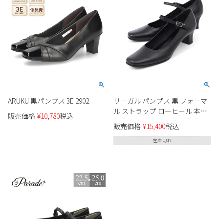
ARUKU 黒パンプス 3E 2902
リーガル パンプス 黒 フォーマ
ル ストラップ ローヒール 本革
販売価格
¥
10,780
税込
レディース REGAL F76L スクエ
販売価格
¥
15,400
税込
アトゥ 防滑 屈曲 仕事 オフィス
ビジネス セレモニー 靴
在庫切れ