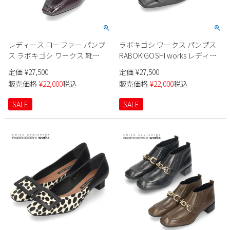
レディース ローファー パンプ
ラボキゴシ ワークス パンプス
ス ラボキゴシ ワークス 靴
RABOKIGOSHI works レディー
12784 ブラック 黒 ダークパープ
ス 12785 靴 スクエアトウバック
定価
¥
27,500
定価
¥
27,500
ル 4cm ヒール レザー 本革 日本
ルパンプス 4cm 本革 日本製
販売価格
¥
22,000
税込
販売価格
¥
22,000
税込
製 RABOKIGOSHI works
SALE
SALE