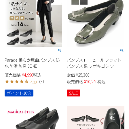
2
3
4
5
6
7
8
9
10
11
12
13
14
15
16
17
18
19
20
21
22
23
24
25
26
27
28
29
30
31
2026 年9月
日
月
火
水
木
金
土
Parade 柔らか屈曲パンプス 防
パンプス ローヒール フラット
水 防滑 防臭 3E 4E
パンプス 黒 ラボキゴシ ワーク
1
2
3
4
5
ス 12763 ブラック グレー 太ヒ
販売価格
¥
4,990
税込
定価
¥
25,300
6
7
8
9
10
11
12
ール レディース 靴 日本製
（
3
）
販売価格
¥
20,240
税込
4.33
13
14
15
16
17
18
19
RABOKIGOSHI works
20
21
22
23
24
25
26
ポイント10倍
SALE
27
28
29
30