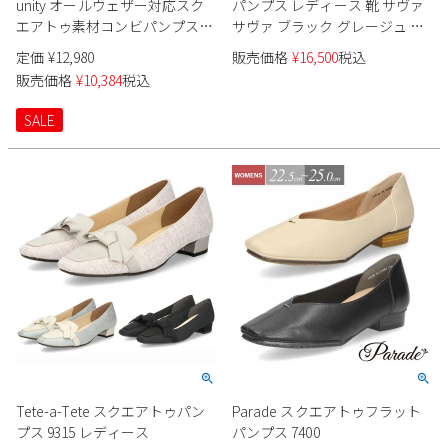
unity オールウェザー対応スク
パンプス レディース 靴 サヴァ
エアトゥ素材コンビパンプス
サヴァ ブラック グレージュ 本
478055
革 ローヒール スクエアトゥ
定価
¥
12,980
販売価格
¥
16,500
税込
cavacava 320655 卒業式 入学式
販売価格
¥
10,384
税込
卒園式 入園式 セレモニー パー
ティー 通勤
SALE
Tete-a-Tete スクエアトゥパン
Parade スクエアトゥフラット
プス 9315 レディース
パンプス 7400