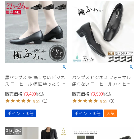
Parade
雑貨
Parade
ウェア
ご利用ガイド
ビジネスバッグ
SKECHERS
SKECHERS
Parade
new balance
会員サービス
トートバッグ
moz
SKECHERS
asics
ショルダーバッグ
new balance
お問い合わせ
GAP
瞬足
puma
財布
メルマガ購買
EDWIN
黒パンプス 4E 痛くない ビジネ
パンプス ビジネス フォーマル
new balance
ス ローヒール 幅広 ゆったり リ
痛くない ローヒール ハイヒー
クルート フォーマル ストラッ
ル ストラップ レディース 黒 防
販売価格
¥
3,490
税込
販売価格
¥
3,990
税込
営業日カレンダー
プ オフィス 仕事 靴 レディース
水 3E 靴 スクエアトゥ parade
（
1
）
（
3
）
5.00
5.00
極ふわっ 19141 19165 Parade
極ふわっ
休業日
お問い合わせ窓口休業日
ポイント10倍
ポイント10倍
人気
2026 年8月
日
月
火
水
木
金
土
1