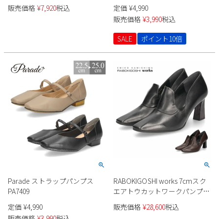
販売価格
¥
7,920
税込
定価
¥
4,990
販売価格
¥
3,990
税込
SALE
ポイント10倍
Parade ストラップパンプス
RABOKIGOSHI works 7cmスク
PA7409
エアトウカットワークパンプス
12838 レディース
定価
¥
4,990
販売価格
¥
28,600
税込
販売価格
¥
3,990
税込