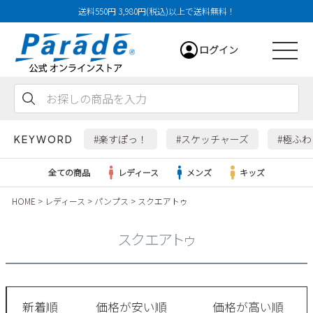
送料550円 3,980円(税込)以上で送料無料！
ログイン
会員登録
お気に入り
カート
#楽すぽっ！
#スケッチャーズ
#極ふ
KEYWORD
全ての商品
レディース
メンズ
キッズ
HOME
レディース
パンプス
スクエアトゥ
レディース
スクエアトゥ
メンズ
すべての商品
新着順
価格が安い順
価格が高い順