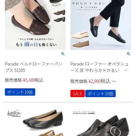
Parade ベルトローファーパン
Parade ローファー オペラシュ
プス 51105
ーズ 3E やわらか×かるい
51116
販売価格
¥
5,489
税込
税込
販売価格
¥
2,990
〜
ポイント10倍
SALE
ポイント10倍