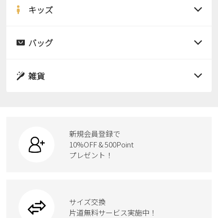
サンダル
キッズ
すべての商品
レインシューズ
サンダル
バッグ
すべての商品
パンプス
レインシューズ
サンダル
雑貨
スニーカー
すべての商品
スニーカー
レインシューズ
ローファー
リュック
ビジネス・ドレスシューズ
すべての商品
スニーカー
カジュアルシューズ
ボディバッグ
新規会員登録で
ローファー
ケア用品
10%OFF & 500Point
スクール
ワークシューズ
プレゼント！
ハンドバッグ
カジュアルシューズ
雑貨
フォーマル
ブーツ
ビジネスバッグ
ワークシューズ
ブーツ
サイズ交換
ウェア
トートバッグ
ブーツ
片道無料サービス実施中！