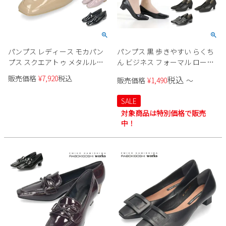
パンプス レディース モカパン
パンプス 黒 歩きやすい らくち
プス スクエアトゥ メタルルー
ん ビジネス フォーマル ローヒ
ジュ ブラック 黒 ベージュ パー
ール 3E 選べる7タイプ Romeo
販売価格
¥
7,920
税込
税込
販売価格
¥
1,490
〜
プル ローヒール エナメル フラ
Valentino 黒パンプス オフィス
ット 日本製 2029 Metal Rouge
リクルート 就活 靴 仕事用 通勤
SALE
レディース ストラップ ブラッ
対象商品は特別価格で販売
ク ロメオバレンチノ 冠婚葬祭
中！