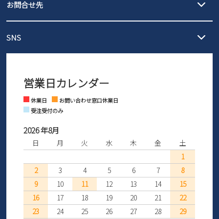
3,980円（税込）以上お買い上げで送料無料
ご利用ください。
お問合せ先
の片道無料サービスを実施中！
3,980円（税込）以上お買い上げで送料1,425円
【サイズ交換期間延長のお知らせ】
メール :
info@parade-shoes.jp
ただいまギフト用としてのご利用が増えていることを受け、プレゼ
発送日・送料詳細については
ご利用ガイド
を
SNS
営業時間：11時～17時
ントとしても安心してご利用いただけるよう、サイズ交換の受付期
ご利用ください。
メールの返信につきましては、
間を「お届けから30日間」へと延長いたしました。
3営業日以内にさせていただいております。
商品到着後30日以内にメールにてお申し出ください。折り返し詳細
※お問い合わせは現在メール
で受け付けております。
なご案内をお送りいたします。詳しくは
ご利用ガイド
をご利用くだ
営業日カレンダー
※土日祝はお問い合わせ窓口休業日となります。
さい。
Instagram
Facebook
休業日
お問い合わせ窓口休業日
受注受付のみ
2026 年8月
日
月
火
水
木
金
土
1
2
3
4
5
6
7
8
9
10
11
12
13
14
15
16
17
18
19
20
21
22
23
24
25
26
27
28
29