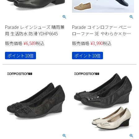
Parade レインシューズ 晴雨兼
Parade コインロファー ペニー
用 生活防水 防滑 YDHP6645
ローファー 3E やわらか×かる
い 51117
販売価格
¥
6,589
税込
販売価格
¥
3,990
税込
ポイント10倍
ポイント10倍