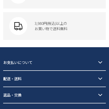
Parade
ショルダーバッグ
Parade
ウェア
SKECHERS
財布
SKECHERS
3,980円(税込)以上の
Parade
new balance
お買い物で送料無料
moz
SKECHERS
asics
new balance
GAP
瞬足
puma
EDWIN
お支払いについて
new balance
クレジットカード決済、AmazonPay決済、
配送・送料
PayPay（オンライン決済）、代金引換のご利用が可能です。
詳しくは
ご利用ガイド
をご確認ください。
【宅配便】
【ネコポス】
返品・交換
北海道・本州・四国・九州…550円
全国一律…220円（税込）
沖縄…1,980円
発送日・送料詳細については
ご利用ガイド
を
履いてみないとわからない靴だからこそ、サイズ交換にかかる送料