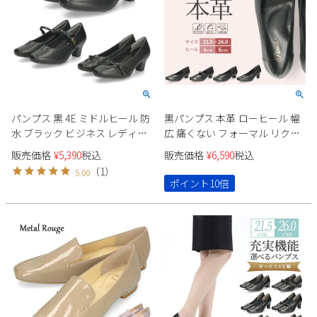
新規会員登録
会社概要
プライバシーポリシー
パンプス 黒 4E ミドルヒール 防
黒パンプス 本革 ローヒール 幅
特定商取引法に基づく表示
水 ブラック ビジネス レディー
広 痛くない フォーマル リクル
ス スクエアトゥ マジカルステ
ート ビジネス 冠婚葬祭 4E ゆっ
販売価格
¥
5,390
税込
販売価格
¥
6,590
税込
ップス 55401 55402 55403
たり幅 大きいサイズ 小さいサ
お問い合わせ
（
1
）
5.00
イズ ストラップ Parade
ポイント10倍