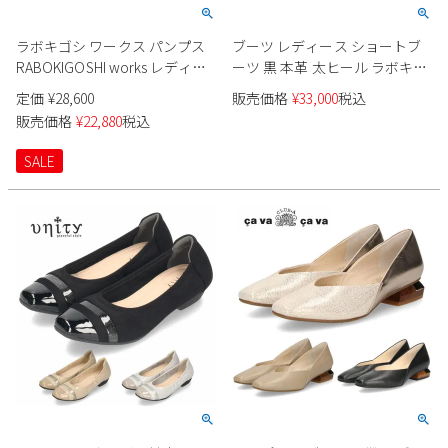
ラボキゴシ ワークス パンプス
ブーツ レディース ショートブ
RABOKIGOSHI works レディー
ーツ 黒 本革 太ヒール ラボキゴ
ス 12786 靴 スクエアトウバック
シ ワークス チェーンビット付
定価
¥
28,600
販売価格
¥
33,000
税込
ルパンプス 4cm 本革 日本製
き ブーティ 12794 ブラック カ
販売価格
¥
22,880
税込
ーキ 靴 RABOKIGOSHI works
SALE