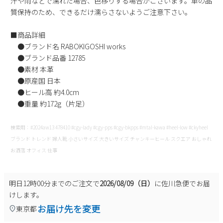
汗や雨などで濡れた場合、色移りする場合がございます。革の品
新規会員登録
質保持のため、できるだけ濡らさないようご注意下さい。
■商品詳細
会社概要
●ブランド名 RABOKIGOSHI works
●ブランド品番 12785
プライバシーポリシー
●素材 本革
●原産国 日本
●ヒール高 約4.0cm
特定商取引法に基づく表示
●重量 約172g（片足）
お問い合わせ
検索用：#2024aw13 478410 #cgy-lady #cgy-pps #cgy-bkpps #mtal-kawa #heel-low #ckyheel
ブランド トレンド 婦人靴 小さいサイズ 大きいサイズ チャンキーヒール スクエア おしゃれ
お洒落 オフィス 仕事
明日
12時00分
までのご注文で
2026/08/09（日）
に
佐川急便
でお届
けします。
お届け先を変更
東京都