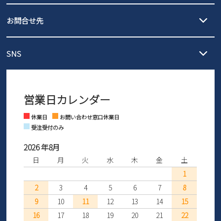
発送日・送料詳細については
ご利用ガイド
を
履いてみないとわからない靴だからこそ、サイズ交換にかかる送料
3,980円（税込）以上お買い上げで送料無料
ご利用ください。
お問合せ先
の片道無料サービスを実施中！
3,980円（税込）以上お買い上げで送料1,425円
【サイズ交換期間延長のお知らせ】
メール :
info@parade-shoes.jp
ただいまギフト用としてのご利用が増えていることを受け、プレゼ
発送日・送料詳細については
ご利用ガイド
を
SNS
営業時間：11時～17時
ントとしても安心してご利用いただけるよう、サイズ交換の受付期
ご利用ください。
メールの返信につきましては、
間を「お届けから30日間」へと延長いたしました。
3営業日以内にさせていただいております。
商品到着後30日以内にメールにてお申し出ください。折り返し詳細
※お問い合わせは現在メール
で受け付けております。
なご案内をお送りいたします。詳しくは
ご利用ガイド
をご利用くだ
営業日カレンダー
※土日祝はお問い合わせ窓口休業日となります。
さい。
Instagram
Facebook
休業日
お問い合わせ窓口休業日
受注受付のみ
2026 年8月
日
月
火
水
木
金
土
1
2
3
4
5
6
7
8
9
10
11
12
13
14
15
16
17
18
19
20
21
22