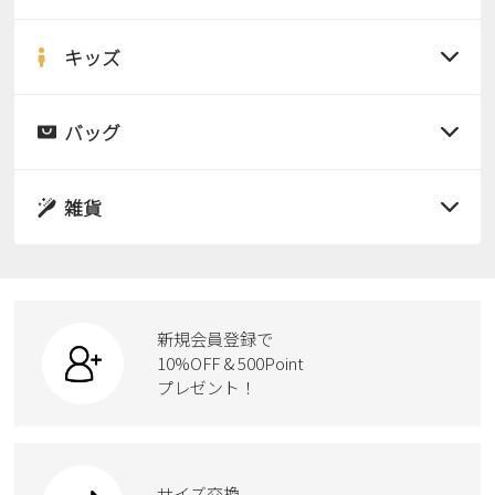
すべての商品
サンダル
キッズ
すべての商品
レインシューズ
サンダル
バッグ
すべての商品
パンプス
レインシューズ
サンダル
雑貨
スニーカー
すべての商品
スニーカー
レインシューズ
ローファー
リュック
ビジネス・ドレスシューズ
すべての商品
スニーカー
カジュアルシューズ
ボディバッグ
新規会員登録で
ローファー
ケア用品
10%OFF & 500Point
スクール
ワークシューズ
プレゼント！
ハンドバッグ
カジュアルシューズ
雑貨
フォーマル
ブーツ
ビジネスバッグ
ワークシューズ
ブーツ
サイズ交換