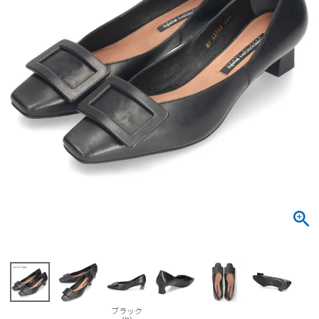
サンダル
キッズ
すべての商品
レインシューズ
サンダル
NEW
すべての商品
パンプス
レインシューズ
サンダル
SALE
スニーカー
すべての商品
スニーカー
レインシューズ
ローファー
レディース新入荷
バッグ
ビジネス・ドレスシューズ
すべての商品
スニーカー
カジュアルシューズ
メンズ新入荷
ローファー
レディースSALE
雑貨
スクール
すべての商品
ワークシューズ
キッズ新入荷
カジュアルシューズ
メンズSALE
フォーマル
リュック
詳細検索
ブーツ
すべての商品
ワークシューズ
キッズSALE
ブーツ
ボディバッグ
ウェア
ケア用品
ブーツ
店舗一覧
ブラック
ハンドバッグ