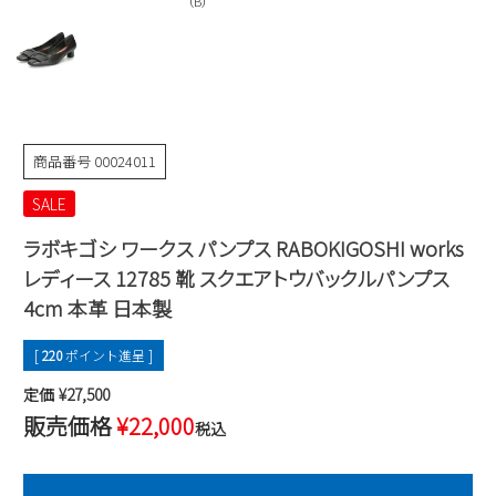
（B）
Parade
雑貨
Parade
ウェア
ご利用ガイド
ビジネスバッグ
SKECHERS
SKECHERS
Parade
new balance
会員サービス
トートバッグ
moz
SKECHERS
asics
商品番号
00024011
ショルダーバッグ
new balance
お問い合わせ
GAP
瞬足
SALE
puma
財布
メルマガ購買
EDWIN
ラボキゴシ ワークス パンプス RABOKIGOSHI works
レディース 12785 靴 スクエアトウバックルパンプス
new balance
4cm 本革 日本製
営業日カレンダー
[
220
ポイント進呈 ]
休業日
お問い合わせ窓口休業日
定価
¥
27,500
販売価格
¥
22,000
税込
2026 年8月
日
月
火
水
木
金
土
1