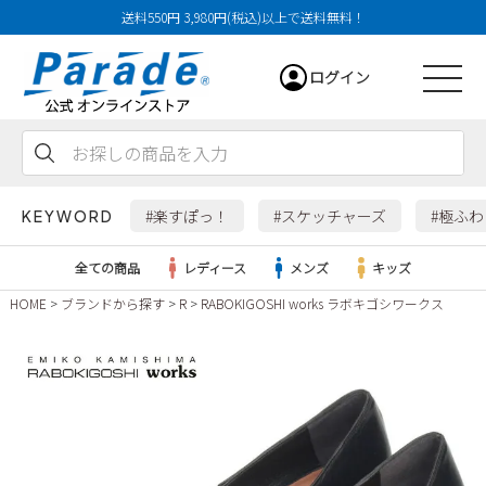
送料550円 3,980円(税込)以上で送料無料！
ログイン
会員登録
お気に入り
カート
#楽すぽっ！
#スケッチャーズ
#極ふ
KEYWORD
全ての商品
レディース
メンズ
キッズ
HOME
ブランドから探す
R
RABOKIGOSHI works ラボキゴシワークス
レディース
メンズ
すべての商品