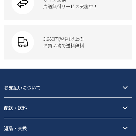
ウェア
トートバッグ
ブーツ
片道無料サービス実施中！
Parade
ショルダーバッグ
Parade
ウェア
SKECHERS
財布
SKECHERS
3,980円(税込)以上の
Parade
new balance
お買い物で送料無料
moz
SKECHERS
asics
new balance
GAP
瞬足
puma
EDWIN
お支払いについて
new balance
クレジットカード決済、AmazonPay決済、
配送・送料
PayPay（オンライン決済）、代金引換のご利用が可能です。
詳しくは
ご利用ガイド
をご確認ください。
【宅配便】
【ネコポス】
返品・交換
北海道・本州・四国・九州…550円
全国一律…220円（税込）
沖縄…1,980円