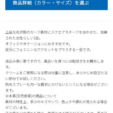
2
3
4
5
6
7
8
9
10
11
12
13
14
15
16
17
18
19
20
21
22
23
24
25
26
27
28
29
上品な光沢感のカーフ素材にスクエアモチーフを合わせた、洗練
30
31
された女性らしい1足。
オフィスやオケージョンにおすすめです。
2026 年9月
足元にフェミニンなアクセントをプラスする一足です。
日
月
火
水
木
金
土
1
2
3
4
5
染込み易い革ですので、風合いを保つには乾拭きをお薦めしま
6
7
8
9
10
11
12
す。
クリームをご使用になる際は分量に注意し、あらかじめ目立たな
13
14
15
16
17
18
19
い部分でお試しください。
20
21
22
23
24
25
26
防水スプレーも均一な霧状にかけないとシミになる場合がござい
27
28
29
30
ます。
※本革(天然皮革)の商品について
素材の特性上、多少のキズやシワ、色ムラや擦れが見られる場合
がございます。