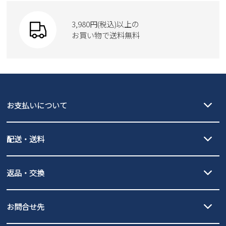
SKECHERS
財布
SKECHERS
3,980円(税込)以上の
Parade
new balance
お買い物で送料無料
moz
SKECHERS
asics
new balance
GAP
瞬足
puma
EDWIN
お支払いについて
new balance
クレジットカード決済、AmazonPay決済、
配送・送料
PayPay（オンライン決済）、代金引換のご利用が可能です。
詳しくは
ご利用ガイド
をご確認ください。
【宅配便】
【ネコポス】
返品・交換
北海道・本州・四国・九州…550円
全国一律…220円（税込）
沖縄…1,980円
発送日・送料詳細については
ご利用ガイド
を
履いてみないとわからない靴だからこそ、サイズ交換にかかる送料
3,980円（税込）以上お買い上げで送料無料
ご利用ください。
お問合せ先
の片道無料サービスを実施中！
3,980円（税込）以上お買い上げで送料1,425円
【サイズ交換期間延長のお知らせ】