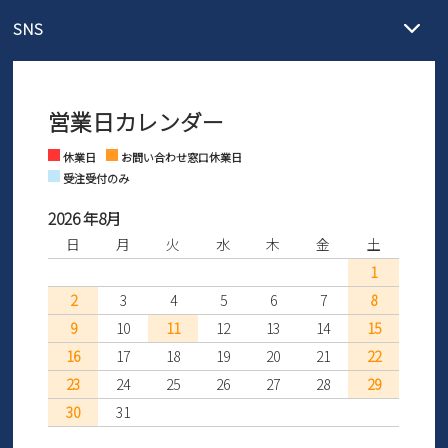
メール :
info@parade-shoes.jp
ただいまギフト用としてのご利用が増えていることを受け、プレゼ
発送日・送料詳細については
ご利用ガイド
を
SNS
営業時間：11時～17時
ントとしても安心してご利用いただけるよう、サイズ交換の受付期
ご利用ください。
メールの返信につきましては、
間を「お届けから30日間」へと延長いたしました。
3営業日以内にさせていただいております。
商品到着後30日以内にメールにてお申し出ください。折り返し詳細
※お問い合わせは現在メール
で受け付けております。
なご案内をお送りいたします。詳しくは
ご利用ガイド
をご利用くだ
営業日カレンダー
※土日祝はお問い合わせ窓口休業日となります。
さい。
Instagram
Facebook
休業日
お問い合わせ窓口休業日
受注受付のみ
2026 年8月
日
月
火
水
木
金
土
1
2
3
4
5
6
7
8
9
10
11
12
13
14
15
16
17
18
19
20
21
22
23
24
25
26
27
28
29
30
31