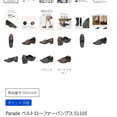
Parade
雑貨
Parade
ウェア
ご利用ガイド
ビジネスバッグ
SKECHERS
SKECHERS
Parade
new balance
会員サービス
トートバッグ
moz
SKECHERS
asics
ショルダーバッグ
new balance
お問い合わせ
GAP
瞬足
puma
財布
メルマガ購買
EDWIN
new balance
ブラック
ダークブラ
ウン
営業日カレンダー
休業日
お問い合わせ窓口休業日
商品番号
00025409
2026 年8月
ポイント10倍
日
月
火
水
木
金
土
Parade ベルトローファーパンプス 51105
1