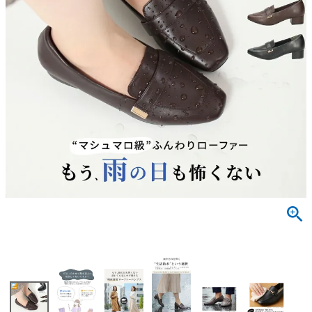
サンダル
キッズ
すべての商品
レインシューズ
サンダル
NEW
すべての商品
パンプス
レインシューズ
サンダル
SALE
スニーカー
すべての商品
スニーカー
レインシューズ
ローファー
レディース新入荷
バッグ
ビジネス・ドレスシューズ
すべての商品
スニーカー
カジュアルシューズ
メンズ新入荷
ローファー
レディースSALE
雑貨
スクール
すべての商品
ワークシューズ
キッズ新入荷
カジュアルシューズ
メンズSALE
フォーマル
リュック
詳細検索
ブーツ
すべての商品
ワークシューズ
キッズSALE
ブーツ
ボディバッグ
ウェア
ケア用品
ブーツ
店舗一覧
ハンドバッグ