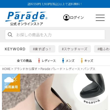
送料550円 3,980円(税込)以上で送料無料！
ログイン
会員登録
お気に入り
カート
#楽すぽっ！
#スケッチャーズ
#極ふ
KEYWORD
全ての商品
レディース
メンズ
キッズ
HOME
ブランドから探す
Parade パレード
レディース
パンプス
レディース
メンズ
すべての商品