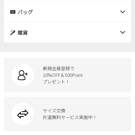
レインシューズ
サンダル
バッグ
すべての商品
パンプス
レインシューズ
サンダル
雑貨
スニーカー
すべての商品
スニーカー
レインシューズ
ローファー
リュック
ビジネス・ドレスシューズ
すべての商品
スニーカー
カジュアルシューズ
ボディバッグ
新規会員登録で
ローファー
ケア用品
10%OFF & 500Point
スクール
ワークシューズ
プレゼント！
ハンドバッグ
カジュアルシューズ
雑貨
フォーマル
ブーツ
ビジネスバッグ
ワークシューズ
ブーツ
サイズ交換
ウェア
トートバッグ
ブーツ
片道無料サービス実施中！
Parade
ショルダーバッグ
Parade
ウェア