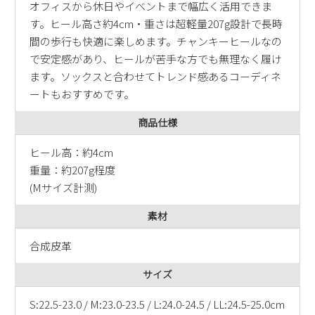
オフィスから休日やイベントまで幅広く活用できま
新規会員登録
す。ヒール高さ約4cm・重さは超軽量207g設計で長時
間の歩行も快適に楽しめます。チャンキーヒールなの
会社概要
で安定感があり、ヒールが苦手な方でも無理なく履け
ます。ソックスと合わせてトレンド感あるコーディネ
プライバシーポリシー
ートもおすすめです。
商品仕様
特定商取引法に基づく表示
ヒール高：約4cm
重量：約207g程度
お問い合わせ
(Mサイズ計測)
素材
合成皮革
サイズ
S:22.5-23.0 / M:23.0-23.5 / L:24.0-24.5 / LL:24.5-25.0cm