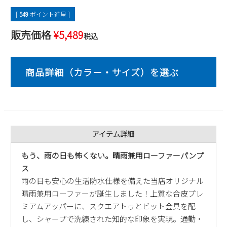
2
3
4
5
6
7
8
[
549
ポイント進呈 ]
9
10
11
12
13
14
15
販売価格
¥
5,489
税込
16
17
18
19
20
21
22
23
24
25
26
27
28
29
30
31
2026 年9月
日
月
火
水
木
金
土
1
2
3
4
5
6
7
8
9
10
11
12
アイテム詳細
13
14
15
16
17
18
19
もう、雨の日も怖くない。晴雨兼用ローファーパンプ
20
21
22
23
24
25
26
ス
27
28
29
30
雨の日も安心の生活防水仕様を備えた当店オリジナル
晴雨兼用ローファーが誕生しました！上質な合皮プレ
ミアムアッパーに、スクエアトゥとビット金具を配
し、シャープで洗練された知的な印象を実現。通勤・