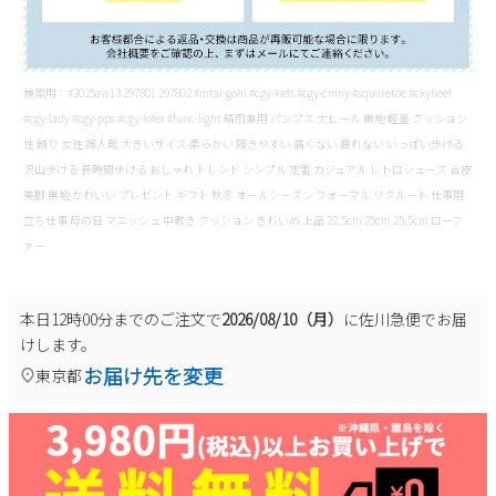
検索用：#2025aw13 297801 297802 #mtal-gohi #cgy-kids #cgy-cmny #squaretoe #ckyheel
#cgy-lady #cgy-pps #cgy-lofer #func-light 晴雨兼用 パンプス 太ヒール 無地 軽量 クッション
性 飾り 女性 婦人靴 大きいサイズ 柔らかい 履きやすい 痛くない 疲れない いっぱい歩ける
沢山歩ける 長時間歩ける おしゃれ トレンド シンプル 定番 カジュアル レトロシューズ 合皮
美脚 無地 かわいい プレゼント ギフト 秋冬 オールシーズン フォーマル リクルート 仕事用
立ち仕事 母の日 マニッシュ 中敷き クッション きれいめ 上品 22.5cm 25cm 25.5cm ローフ
ァー
本日
12時00分
までのご注文で
2026/08/10（月）
に
佐川急便
でお届
けします。
お届け先を変更
東京都