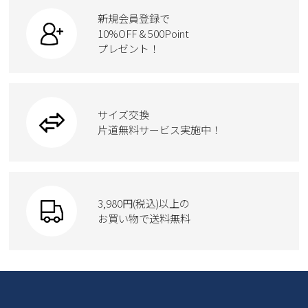
すべての商品
スニーカー
カジュアルシューズ
ボディバッグ
新規会員登録で
ローファー
ケア用品
10%OFF & 500Point
スクール
ワークシューズ
プレゼント！
ハンドバッグ
カジュアルシューズ
雑貨
フォーマル
ブーツ
ビジネスバッグ
ワークシューズ
ブーツ
サイズ交換
ウェア
トートバッグ
ブーツ
片道無料サービス実施中！
Parade
ショルダーバッグ
Parade
ウェア
SKECHERS
財布
SKECHERS
3,980円(税込)以上の
Parade
new balance
お買い物で送料無料
moz
SKECHERS
asics
new balance
GAP
瞬足
puma
EDWIN