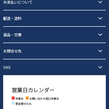
お支払いについて
new balance
クレジットカード決済、AmazonPay決済、
配送・送料
PayPay（オンライン決済）、代金引換のご利用が可能です。
詳しくは
ご利用ガイド
をご確認ください。
【宅配便】
【ネコポス】
返品・交換
北海道・本州・四国・九州…550円
全国一律…220円（税込）
沖縄…1,980円
発送日・送料詳細については
ご利用ガイド
を
履いてみないとわからない靴だからこそ、サイズ交換にかかる送料
3,980円（税込）以上お買い上げで送料無料
ご利用ください。
お問合せ先
の片道無料サービスを実施中！
3,980円（税込）以上お買い上げで送料1,425円
【サイズ交換期間延長のお知らせ】
メール :
info@parade-shoes.jp
ただいまギフト用としてのご利用が増えていることを受け、プレゼ
発送日・送料詳細については
ご利用ガイド
を
SNS
営業時間：11時～17時
ントとしても安心してご利用いただけるよう、サイズ交換の受付期
ご利用ください。
メールの返信につきましては、
間を「お届けから30日間」へと延長いたしました。
3営業日以内にさせていただいております。
商品到着後30日以内にメールにてお申し出ください。折り返し詳細
※お問い合わせは現在メール
で受け付けております。
なご案内をお送りいたします。詳しくは
ご利用ガイド
をご利用くだ
営業日カレンダー
※土日祝はお問い合わせ窓口休業日となります。
さい。
Instagram
Facebook
休業日
お問い合わせ窓口休業日
受注受付のみ