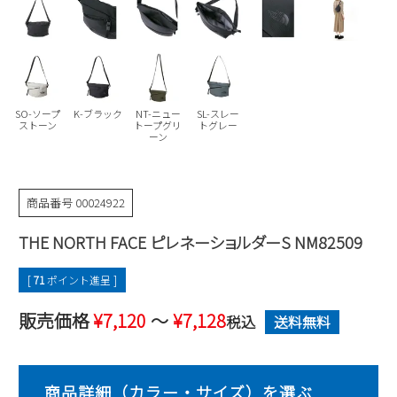
Parade
雑貨
Parade
ウェア
ご利用ガイド
ビジネスバッグ
SKECHERS
SKECHERS
Parade
new balance
会員サービス
トートバッグ
moz
SO-ソープ
K-ブラック
NT-ニュー
SL-スレー
SKECHERS
asics
ストーン
トープグリ
トグレー
ショルダーバッグ
new balance
お問い合わせ
ーン
GAP
瞬足
puma
財布
メルマガ購買
EDWIN
商品番号
00024922
new balance
THE NORTH FACE ピレネーショルダーS NM82509
営業日カレンダー
[
71
ポイント進呈 ]
休業日
お問い合わせ窓口休業日
販売価格
¥
7,120
〜
¥
7,128
税込
送料無料
2026 年8月
日
月
火
水
木
金
土
1