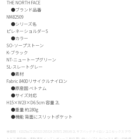
THE NORTH FACE
新規会員登録
●ブランド品番
NM82509
会社概要
●シリーズ名
ピレネーショルダーS
●カラー
プライバシーポリシー
SO-ソープストーン
K-ブラック
特定商取引法に基づく表示
NT-ニュートープグリーン
SL-スレートグレー
●素材
お問い合わせ
Fabric 840Dリサイクルナイロン
●原産国 ベトナム
●サイズ対応
H15×W23×D6.5cm 容量 2L
●重量 約280g
●機能 背面にスリットポケット
検索用：#2025ss72 295323 295324 297871 299149 2L サブバッグ ナイロン ユニセックス アウ
トドア 普段使い 通勤 通学 メンズ レディース 旅行 買い物 シンプル カジュアル 軽い 収納 便