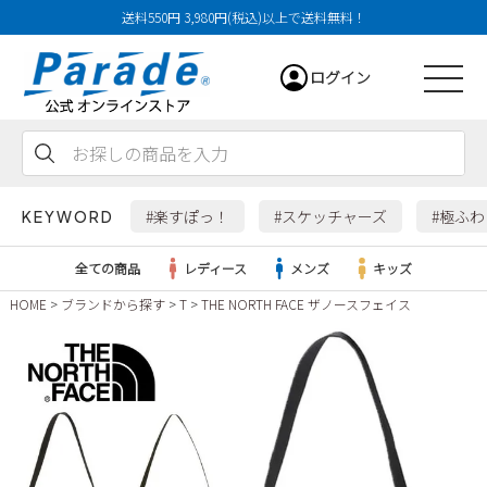
送料550円 3,980円(税込)以上で送料無料！
ログイン
会員登録
お気に入り
カート
#楽すぽっ！
#スケッチャーズ
#極ふ
KEYWORD
全ての商品
レディース
メンズ
キッズ
HOME
ブランドから探す
T
THE NORTH FACE ザノースフェイス
レディース
メンズ
すべての商品