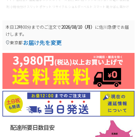
利 小物 仕分け スリット ポケット リサイクル ショルダーベルト スマート 鞄 かばん 肩かけ
本日
12時00分
までのご注文で
2026/08/10（月）
に
佐川急便
でお届
けします。
お届け先を変更
東京都