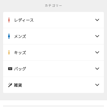
カテゴリー
レディース
メンズ
すべての商品
サンダル
キッズ
すべての商品
レインシューズ
サンダル
バッグ
すべての商品
パンプス
レインシューズ
サンダル
雑貨
スニーカー
すべての商品
スニーカー
レインシューズ
ローファー
リュック
ビジネス・ドレスシューズ