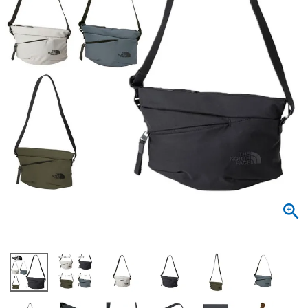
サンダル
キッズ
すべての商品
レインシューズ
サンダル
NEW
すべての商品
パンプス
レインシューズ
サンダル
SALE
スニーカー
すべての商品
スニーカー
レインシューズ
ローファー
レディース新入荷
バッグ
ビジネス・ドレスシューズ
すべての商品
スニーカー
カジュアルシューズ
メンズ新入荷
ローファー
レディースSALE
雑貨
スクール
すべての商品
ワークシューズ
キッズ新入荷
カジュアルシューズ
メンズSALE
フォーマル
リュック
詳細検索
ブーツ
すべての商品
ワークシューズ
キッズSALE
ブーツ
ボディバッグ
ウェア
ケア用品
ブーツ
店舗一覧
ハンドバッグ