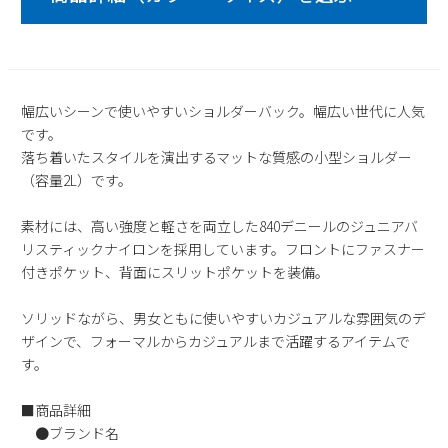
2
3
4
5
6
7
8
9
10
11
12
13
14
15
16
17
18
19
20
21
22
23
24
25
26
27
28
29
幅広いシーンで使いやすいショルダーバック。幅広い世代に人気
です。
30
31
落ち着いたスタイルを演出するマットな質感の小型ショルダー
2026 年9月
（容量2L）です。
日
月
火
水
木
金
土
素材には、高い強度と軽さを両立した840デニールのジュニアバ
1
2
3
4
5
リスティックナイロンを採用しています。フロントにファスナー
6
7
8
9
10
11
12
付きポケット、背面にスリットポケットを装備。
13
14
15
16
17
18
19
20
21
22
23
24
25
26
ソリッドながら、男女ともに使いやすいカジュアルな雰囲気のデ
ザインで、フォーマルからカジュアルまで活躍するアイテムで
27
28
29
30
す。
■商品詳細
●ブランド名