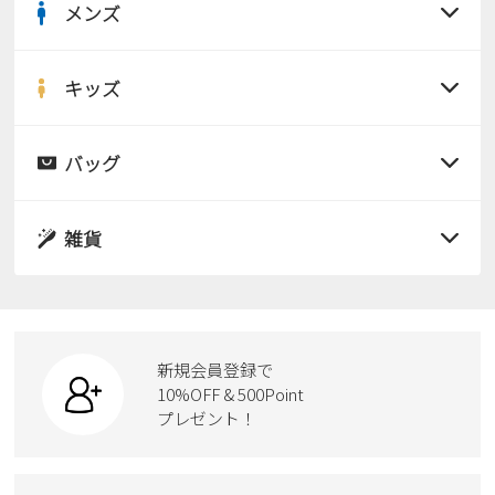
メンズ
すべての商品
サンダル
キッズ
すべての商品
レインシューズ
サンダル
バッグ
すべての商品
パンプス
レインシューズ
サンダル
雑貨
スニーカー
すべての商品
スニーカー
レインシューズ
ローファー
リュック
ビジネス・ドレスシューズ
すべての商品
スニーカー
カジュアルシューズ
ボディバッグ
新規会員登録で
ローファー
ケア用品
10%OFF & 500Point
スクール
ワークシューズ
プレゼント！
ハンドバッグ
カジュアルシューズ
雑貨
フォーマル
ブーツ
ビジネスバッグ
ワークシューズ