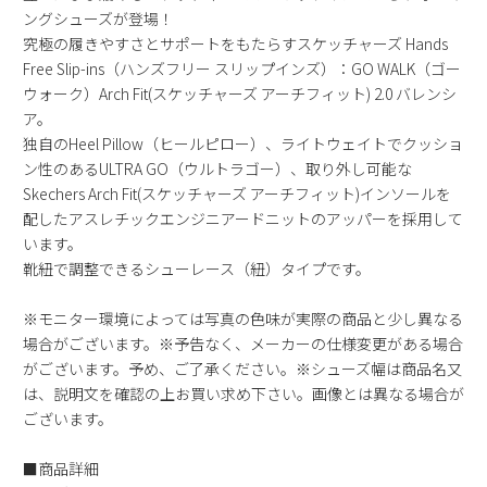
ングシューズが登場！
新規会員登録
究極の履きやすさとサポートをもたらすスケッチャーズ Hands
Free Slip-ins（ハンズフリー スリップインズ）：GO WALK（ゴー
会社概要
ウォーク）Arch Fit(スケッチャーズ アーチフィット) 2.0 バレンシ
ア。
プライバシーポリシー
独自のHeel Pillow（ヒールピロー）、ライトウェイトでクッショ
ン性のあるULTRA GO（ウルトラゴー）、取り外し可能な
Skechers Arch Fit(スケッチャーズ アーチフィット)インソールを
特定商取引法に基づく表示
配したアスレチックエンジニアードニットのアッパーを採用して
います。
お問い合わせ
靴紐で調整できるシューレース（紐）タイプです。
※モニター環境によっては写真の色味が実際の商品と少し異なる
場合がございます。※予告なく、メーカーの仕様変更がある場合
がございます。予め、ご了承ください。※シューズ幅は商品名又
は、説明文を確認の上お買い求め下さい。画像とは異なる場合が
ございます。
■商品詳細