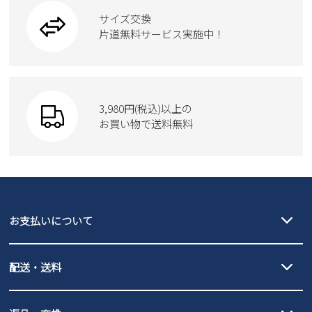
ブーツ
サイズ交換
ウェア
トートバッグ
ブーツ
片道無料サービス実施中！
Parade
ショルダーバッグ
Parade
ウェア
SKECHERS
財布
SKECHERS
3,980円(税込)以上の
Parade
new balance
お買い物で送料無料
moz
SKECHERS
asics
new balance
GAP
瞬足
puma
EDWIN
お支払いについて
new balance
クレジットカード決済、AmazonPay決済、
配送・送料
PayPay（オンライン決済）、代金引換のご利用が可能です。
詳しくは
ご利用ガイド
をご確認ください。
【宅配便】
【ネコポス】