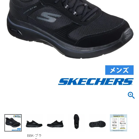
サンダル
キッズ
すべての商品
レインシューズ
サンダル
NEW
すべての商品
パンプス
レインシューズ
サンダル
SALE
スニーカー
すべての商品
スニーカー
レインシューズ
ローファー
レディース新入荷
バッグ
ビジネス・ドレスシューズ
すべての商品
スニーカー
カジュアルシューズ
メンズ新入荷
ローファー
レディースSALE
雑貨
スクール
すべての商品
ワークシューズ
キッズ新入荷
カジュアルシューズ
メンズSALE
フォーマル
リュック
詳細検索
ブーツ
すべての商品
ワークシューズ
キッズSALE
ブーツ
ボディバッグ
ウェア
ケア用品
ブーツ
店舗一覧
BBK-ブラ
ハンドバッグ