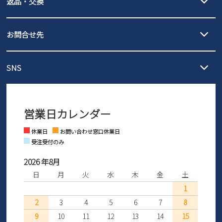
返品・交換
北海道・本州・四国・九州…550円
全国一律…220円（税込）
沖縄…1,980円
発送日・送料詳細については
ご利用ガイド
を
履いてみないとわからない靴だからこそ、サイズ交換にかかる送料
3,980円（税込）以上お買い上げで送料無料
ご利用ください。
お問合せ先
の片道無料サービスを実施中！
3,980円（税込）以上お買い上げで送料1,425円
【サイズ交換期間延長のお知らせ】
メール :
info@parade-shoes.jp
ただいまギフト用としてのご利用が増えていることを受け、プレゼ
発送日・送料詳細については
ご利用ガイド
を
SNS
営業時間：11時～17時
ントとしても安心してご利用いただけるよう、サイズ交換の受付期
ご利用ください。
メールの返信につきましては、
間を「お届けから30日間」へと延長いたしました。
3営業日以内にさせていただいております。
商品到着後30日以内にメールにてお申し出ください。折り返し詳細
※お問い合わせは現在メール
で受け付けております。
なご案内をお送りいたします。詳しくは
ご利用ガイド
をご利用くだ
営業日カレンダー
※土日祝はお問い合わせ窓口休業日となります。
さい。
Instagram
Facebook
休業日
お問い合わせ窓口休業日
受注受付のみ
2026 年8月
日
月
火
水
木
金
土
1
2
3
4
5
6
7
8
9
10
11
12
13
14
15