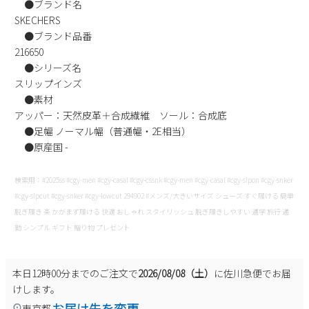
●ブランド名
SKECHERS
●ブランド品番
216650
●シリーズ名
スリップインズ
●素材
アッパー：天然皮革＋合成繊維 ソール：合成底
●足幅 ノーマル幅（普通幅・2E相当）
●原産国 -
検索用：#2025ss #cgy-men #cgy-casal #cgy-cssnk #cgy-men #cgy-casal #cgy-slpon #cgy-snker
#cgy-slpcut #cgy-snker #cgy-lowcut 294902 #メンズ/大きいサイズ シューズ すぐ履ける 簡単
脱ぎ履き 楽 かがまず履ける 快適 おしゃれ スタイリッシュ 脱ぎ履きしやすい 通学 旅行 通
勤 シンプル ギフト 贈り物 プレゼント
本日
12時00分
までのご注文で
2026/08/08（土）
に
佐川急便
でお届
けします。
お届け先を変更
東京都