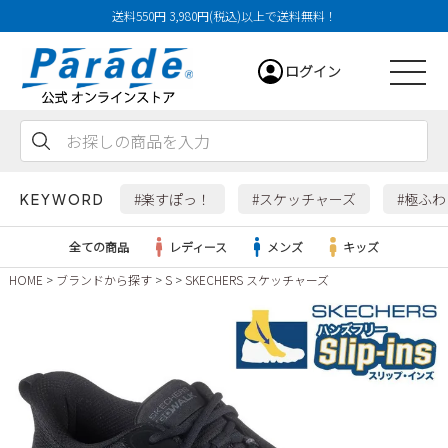
送料550円 3,980円(税込)以上で送料無料！
ログイン
会員登録
お気に入り
カート
#楽すぽっ！
#スケッチャーズ
#極ふ
KEYWORD
全ての商品
レディース
メンズ
キッズ
HOME
ブランドから探す
S
SKECHERS スケッチャーズ
レディース
メンズ
すべての商品