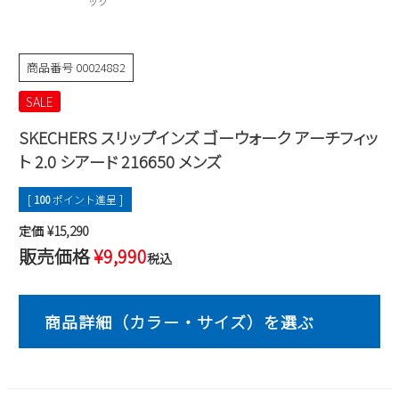
ック
Parade
雑貨
Parade
ウェア
ご利用ガイド
ビジネスバッグ
SKECHERS
SKECHERS
商品番号
00024882
Parade
new balance
会員サービス
トートバッグ
moz
SALE
SKECHERS
asics
ショルダーバッグ
SKECHERS スリップインズ ゴーウォーク アーチフィッ
new balance
お問い合わせ
ト 2.0 シアード 216650 メンズ
GAP
瞬足
puma
財布
メルマガ購買
EDWIN
[
100
ポイント進呈 ]
定価
¥
15,290
new balance
販売価格
¥
9,990
税込
営業日カレンダー
休業日
お問い合わせ窓口休業日
2026 年8月
日
月
火
水
木
金
土
1