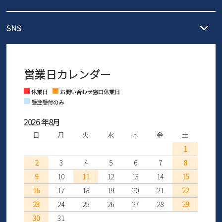
3,980円（税込）以上お買い上げで送料1,425円
【サイズ交換期間延長のお知らせ】
メール :
info@parade-shoes.jp
ただいまギフト用としてのご利用が増えていることを受け、プレゼ
発送日・送料詳細については
ご利用ガイド
を
SNS
営業時間：11時～17時
ントとしても安心してご利用いただけるよう、サイズ交換の受付期
ご利用ください。
メールの返信につきましては、
間を「お届けから30日間」へと延長いたしました。
3営業日以内にさせていただいております。
商品到着後30日以内にメールにてお申し出ください。折り返し詳細
※お問い合わせは現在メール
で受け付けております。
なご案内をお送りいたします。詳しくは
ご利用ガイド
をご利用くだ
営業日カレンダー
※土日祝はお問い合わせ窓口休業日となります。
さい。
Instagram
Facebook
休業日
お問い合わせ窓口休業日
受注受付のみ
2026 年8月
日
月
火
水
木
金
土
1
2
3
4
5
6
7
8
9
10
11
12
13
14
15
16
17
18
19
20
21
22
23
24
25
26
27
28
29
30
31