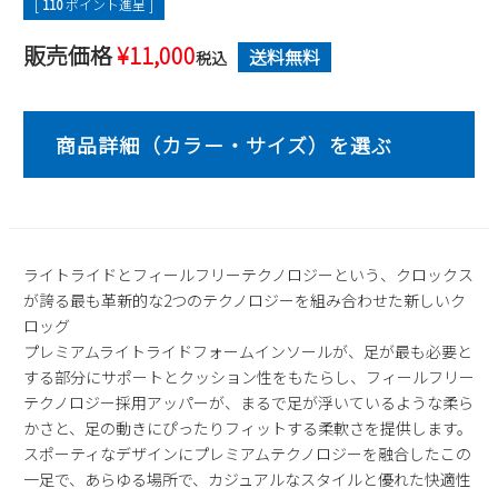
[
110
ポイント進呈 ]
2
3
4
5
6
7
8
販売価格
¥
11,000
送料無料
9
10
11
税込
12
13
14
15
16
17
18
19
20
21
22
23
24
25
26
27
28
29
30
31
2026 年9月
日
月
火
水
木
金
土
1
2
3
4
5
ライトライドとフィールフリーテクノロジーという、クロックス
6
7
8
9
10
11
12
が誇る最も革新的な2つのテクノロジーを組み合わせた新しいク
13
14
15
16
17
18
19
ロッグ
プレミアムライトライドフォームインソールが、足が最も必要と
20
21
22
23
24
25
26
する部分にサポートとクッション性をもたらし、フィールフリー
27
28
29
30
テクノロジー採用アッパーが、まるで足が浮いているような柔ら
かさと、足の動きにぴったりフィットする柔軟さを提供します。
スポーティなデザインにプレミアムテクノロジーを融合したこの
一足で、あらゆる場所で、カジュアルなスタイルと優れた快適性