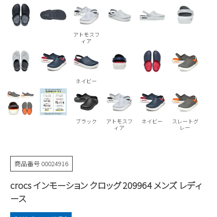
Parade
雑貨
Parade
ウェア
ご利用ガイド
ビジネスバッグ
SKECHERS
SKECHERS
アトモスフ
ィア
Parade
new balance
会員サービス
トートバッグ
moz
SKECHERS
asics
ショルダーバッグ
new balance
お問い合わせ
ネイビー
GAP
瞬足
puma
財布
メルマガ購買
EDWIN
ブラック
アトモスフ
ネイビー
スレートグ
new balance
ィア
レー
営業日カレンダー
商品番号
00024916
休業日
お問い合わせ窓口休業日
crocs インモーション クロッグ 209964 メンズ レディ
2026 年8月
ース
日
月
火
水
木
金
土
1