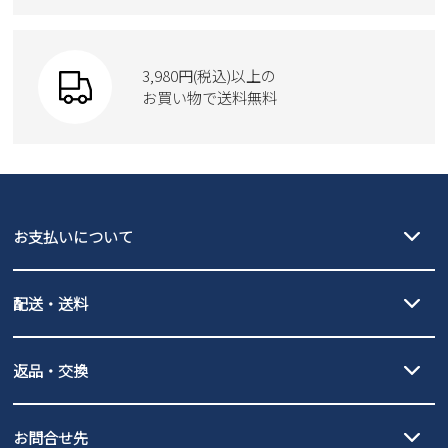
Parade
ショルダーバッグ
Parade
ウェア
SKECHERS
財布
SKECHERS
3,980円(税込)以上の
Parade
new balance
お買い物で送料無料
moz
SKECHERS
asics
new balance
GAP
瞬足
puma
EDWIN
お支払いについて
new balance
クレジットカード決済、AmazonPay決済、
配送・送料
PayPay（オンライン決済）、代金引換のご利用が可能です。
詳しくは
ご利用ガイド
をご確認ください。
【宅配便】
【ネコポス】
返品・交換
北海道・本州・四国・九州…550円
全国一律…220円（税込）
沖縄…1,980円
発送日・送料詳細については
ご利用ガイド
を
履いてみないとわからない靴だからこそ、サイズ交換にかかる送料
3,980円（税込）以上お買い上げで送料無料
ご利用ください。
お問合せ先
の片道無料サービスを実施中！