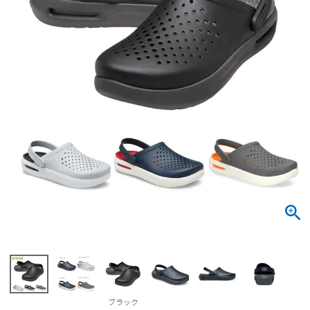
サンダル
キッズ
すべての商品
レインシューズ
サンダル
NEW
すべての商品
パンプス
レインシューズ
サンダル
SALE
スニーカー
すべての商品
スニーカー
レインシューズ
ローファー
レディース新入荷
バッグ
ビジネス・ドレスシューズ
すべての商品
スニーカー
カジュアルシューズ
メンズ新入荷
ローファー
レディースSALE
雑貨
スクール
すべての商品
ワークシューズ
キッズ新入荷
カジュアルシューズ
メンズSALE
フォーマル
リュック
詳細検索
ブーツ
すべての商品
ワークシューズ
キッズSALE
ブーツ
ボディバッグ
ウェア
ケア用品
ブーツ
店舗一覧
ブラック
ハンドバッグ