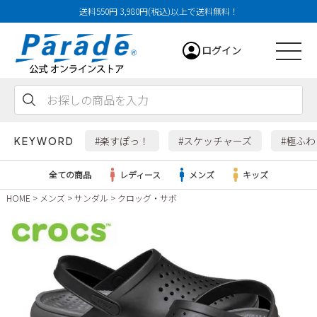
送料550円 3,980円(税込)以上で送料無料！
ログイン
会員登録
お気に入り
カート
#楽すぽっ！
#スケッチャーズ
#極ふ
KEYWORD
全ての商品
レディース
メンズ
キッズ
HOME
メンズ
サンダル
クロッグ・サボ
レディース
メンズ
すべての商品