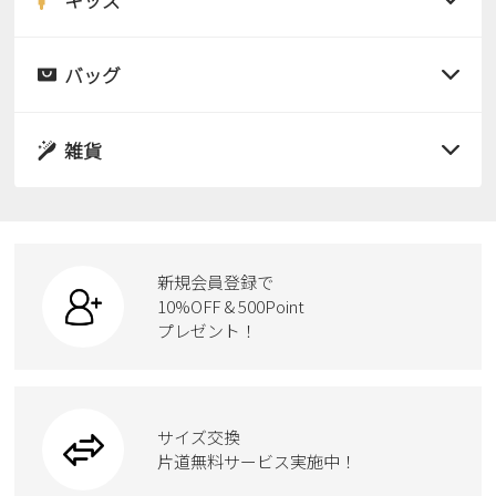
すべての商品
レインシューズ
サンダル
バッグ
すべての商品
パンプス
レインシューズ
サンダル
雑貨
スニーカー
すべての商品
スニーカー
レインシューズ
ローファー
リュック
ビジネス・ドレスシューズ
すべての商品
スニーカー
カジュアルシューズ
ボディバッグ
新規会員登録で
ローファー
ケア用品
10%OFF & 500Point
スクール
ワークシューズ
プレゼント！
ハンドバッグ
カジュアルシューズ
雑貨
フォーマル
ブーツ
ビジネスバッグ
ワークシューズ
ブーツ
サイズ交換
ウェア
トートバッグ
ブーツ
片道無料サービス実施中！