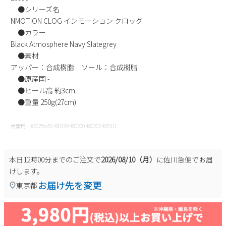
●シリーズ名
NMOTION CLOG インモーション クロッグ
●カラー
Black Atmosphere Navy Slategrey
●素材
アッパー：合成樹脂 ソール：合成樹脂
●原産国 -
●ヒール高 約3cm
●重量 250g(27cm)
検索用：#2025ss52 480199 480200 480202 485311
本日
12時00分
までのご注文で
2026/08/10（月）
に
佐川急便
でお届
けします。
お届け先を変更
東京都