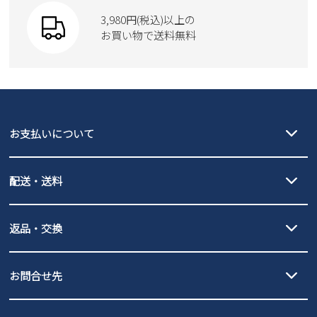
財布
SKECHERS
3,980円(税込)以上の
Parade
new balance
お買い物で送料無料
moz
SKECHERS
asics
new balance
GAP
瞬足
puma
EDWIN
お支払いについて
new balance
クレジットカード決済、AmazonPay決済、
配送・送料
PayPay（オンライン決済）、代金引換のご利用が可能です。
詳しくは
ご利用ガイド
をご確認ください。
【宅配便】
【ネコポス】
返品・交換
北海道・本州・四国・九州…550円
全国一律…220円（税込）
沖縄…1,980円
発送日・送料詳細については
ご利用ガイド
を
履いてみないとわからない靴だからこそ、サイズ交換にかかる送料
3,980円（税込）以上お買い上げで送料無料
ご利用ください。
お問合せ先
の片道無料サービスを実施中！
3,980円（税込）以上お買い上げで送料1,425円
【サイズ交換期間延長のお知らせ】
メール :
info@parade-shoes.jp
ただいまギフト用としてのご利用が増えていることを受け、プレゼ
発送日・送料詳細については
ご利用ガイド
を