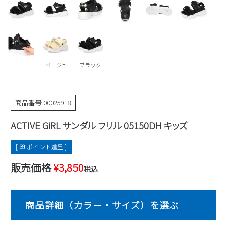
Parade
雑貨
Parade
ウェア
ご利用ガイド
ビジネスバッグ
SKECHERS
SKECHERS
Parade
new balance
会員サービス
トートバッグ
moz
ベージュ
ブラック
SKECHERS
asics
ショルダーバッグ
new balance
お問い合わせ
GAP
瞬足
puma
財布
商品番号
00025918
メルマガ購買
EDWIN
ACTIVE GiRL サンダル フリル 05150DH キッズ
new balance
[
39
ポイント進呈 ]
営業日カレンダー
販売価格
¥
3,850
税込
休業日
お問い合わせ窓口休業日
2026 年8月
日
月
火
水
木
金
土
1