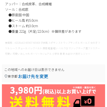
アッパー：合成皮革、合成繊維
新規会員登録
ソール：合成底
●原産国 中国
会社概要
●ヒール高 約5.0cm
●ストーム 約3.0cm
●重量 222g（片足/22.0cm）※個体差があります
プライバシーポリシー
検索用：#2026ss63 485407 485408 子供靴 スポサン ストラップサンダル ガールズ 女の子 フ
特定商取引法に基づく表示
リル レース チュール バックベルト 厚底 軽量 軽い ベルクロ マジックテープ 面ファスナー
可愛い 可愛い おしゃれ ガーリーカジュアル 小学生 春 夏 お出かけ 旅行 レジャー
お問い合わせ
この地域へのお届け日は表示できません
お届け先を変更
東京都