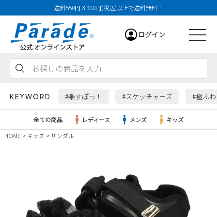
送料550円 3,980円(税込)以上で送料無料！
ログイン
会員登録
お気に入り
カート
#楽すぽっ！
#スケッチャーズ
#極ふ
KEYWORD
全ての商品
レディース
メンズ
キッズ
HOME
キッズ
サンダル
レディース
メンズ
すべての商品