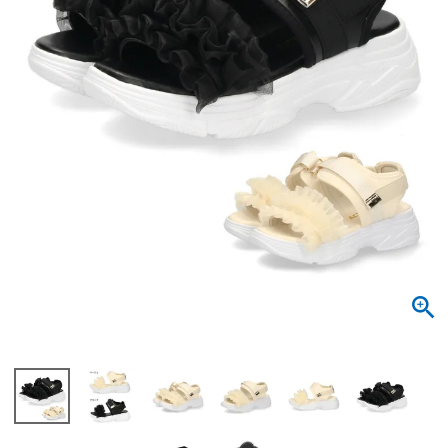
サンダル
キッズ
すべての商品
レインシューズ
サンダル
NEW
すべての商品
パンプス
レインシューズ
サンダル
SALE
スニーカー
すべての商品
スニーカー
レインシューズ
ローファー
レディース新入荷
バッグ
ビジネス・ドレスシューズ
すべての商品
スニーカー
カジュアルシューズ
メンズ新入荷
ローファー
レディースSALE
雑貨
スクール
すべての商品
ワークシューズ
キッズ新入荷
カジュアルシューズ
メンズSALE
フォーマル
リュック
詳細検索
ブーツ
すべての商品
ワークシューズ
キッズSALE
ブーツ
ボディバッグ
ウェア
ケア用品
ブーツ
店舗一覧
ハンドバッグ