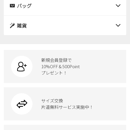
サンダル
バッグ
すべての商品
パンプス
レインシューズ
サンダル
雑貨
スニーカー
すべての商品
スニーカー
レインシューズ
ローファー
リュック
ビジネス・ドレスシューズ
すべての商品
スニーカー
カジュアルシューズ
ボディバッグ
新規会員登録で
ローファー
ケア用品
10%OFF & 500Point
スクール
ワークシューズ
プレゼント！
ハンドバッグ
カジュアルシューズ
雑貨
フォーマル
ブーツ
ビジネスバッグ
ワークシューズ
ブーツ
サイズ交換
ウェア
トートバッグ
ブーツ
片道無料サービス実施中！
Parade
ショルダーバッグ
Parade
ウェア
SKECHERS