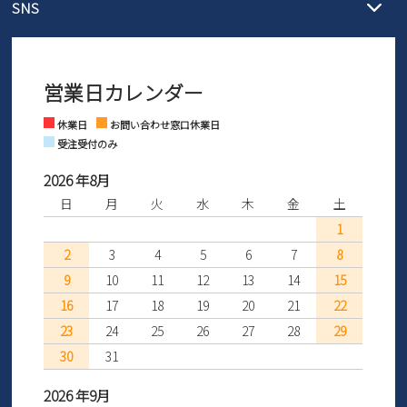
SNS
営業時間：11時～17時
ントとしても安心してご利用いただけるよう、サイズ交換の受付期
ご利用ください。
メールの返信につきましては、
間を「お届けから30日間」へと延長いたしました。
3営業日以内にさせていただいております。
商品到着後30日以内にメールにてお申し出ください。折り返し詳細
※お問い合わせは現在メール
で受け付けております。
なご案内をお送りいたします。詳しくは
ご利用ガイド
をご利用くだ
営業日カレンダー
※土日祝はお問い合わせ窓口休業日となります。
さい。
Instagram
Facebook
休業日
お問い合わせ窓口休業日
受注受付のみ
2026 年8月
日
月
火
水
木
金
土
1
2
3
4
5
6
7
8
9
10
11
12
13
14
15
16
17
18
19
20
21
22
23
24
25
26
27
28
29
30
31
2026 年9月