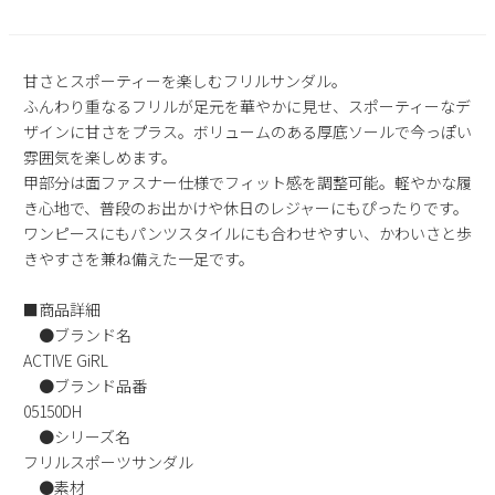
2
3
4
5
6
7
8
9
10
11
12
13
14
15
甘さとスポーティーを楽しむフリルサンダル。
16
17
18
19
20
21
22
ふんわり重なるフリルが足元を華やかに見せ、スポーティーなデ
23
24
25
26
27
28
29
ザインに甘さをプラス。ボリュームのある厚底ソールで今っぽい
30
31
雰囲気を楽しめます。
甲部分は面ファスナー仕様でフィット感を調整可能。軽やかな履
2026 年9月
き心地で、普段のお出かけや休日のレジャーにもぴったりです。
日
月
火
水
木
金
土
ワンピースにもパンツスタイルにも合わせやすい、かわいさと歩
1
2
3
4
5
きやすさを兼ね備えた一足です。
6
7
8
9
10
11
12
■商品詳細
13
14
15
16
17
18
19
●ブランド名
20
21
22
23
24
25
26
ACTIVE GiRL
27
28
29
30
●ブランド品番
05150DH
●シリーズ名
フリルスポーツサンダル
●素材