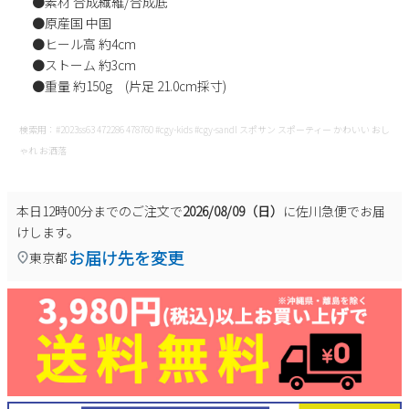
●素材 合成繊維/合成底
新規会員登録
●原産国 中国
●ヒール高 約4cm
●ストーム 約3cm
会社概要
●重量 約150g (片足 21.0cm採寸)
プライバシーポリシー
検索用：#2023ss63 472286 478760 #cgy-kids #cgy-sandl スポサン スポーティー かわいい おし
ゃれ お洒落
特定商取引法に基づく表示
本日
12時00分
までのご注文で
2026/08/09（日）
に
佐川急便
でお届
お問い合わせ
けします。
お届け先を変更
東京都