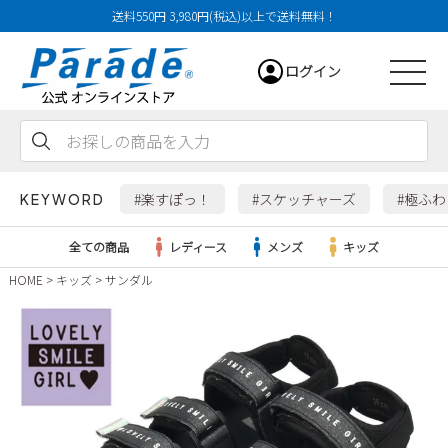
送料550円 3,980円(税込)以上で送料無料！
ログイン
会員登録
お気に入り
カート
#楽すぽっ！
#スケッチャーズ
#極ふ
KEYWORD
全ての商品
レディース
メンズ
キッズ
HOME
キッズ
サンダル
レディース
メンズ
すべての商品