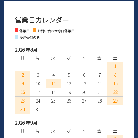
3営業日以内にさせていただいております。
商品到着後30日以内にメールにてお申し出ください。折り返し詳細
※お問い合わせは現在メール
で受け付けております。
なご案内をお送りいたします。詳しくは
ご利用ガイド
をご利用くだ
営業日カレンダー
※土日祝はお問い合わせ窓口休業日となります。
さい。
Instagram
Facebook
休業日
お問い合わせ窓口休業日
受注受付のみ
2026 年8月
日
月
火
水
木
金
土
1
2
3
4
5
6
7
8
9
10
11
12
13
14
15
16
17
18
19
20
21
22
23
24
25
26
27
28
29
30
31
2026 年9月
日
月
火
水
木
金
土