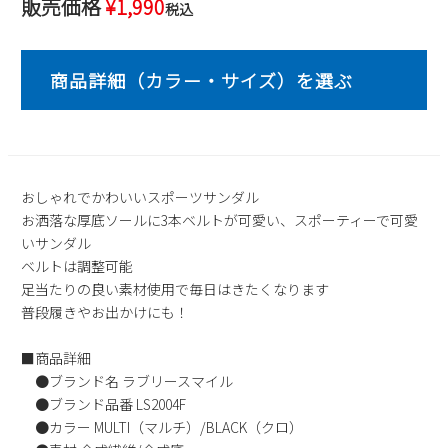
販売価格
¥
1,990
税込
2
3
4
5
6
7
8
9
10
11
12
13
14
15
16
17
18
19
20
21
22
23
24
25
26
27
28
29
30
31
2026 年9月
おしゃれでかわいいスポーツサンダル
日
月
火
水
木
金
土
お洒落な厚底ソールに3本ベルトが可愛い、スポーティーで可愛
1
2
3
4
5
いサンダル
6
7
8
9
10
11
12
ベルトは調整可能
足当たりの良い素材使用で毎日はきたくなります
13
14
15
16
17
18
19
普段履きやお出かけにも！
20
21
22
23
24
25
26
27
28
29
30
■商品詳細
●ブランド名 ラブリースマイル
●ブランド品番 LS2004F
●カラー MULTI（マルチ）/BLACK（クロ）