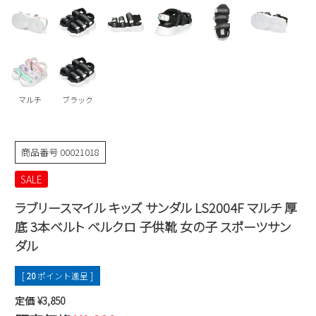
Parade
雑貨
Parade
ウェア
ご利用ガイド
ビジネスバッグ
SKECHERS
SKECHERS
Parade
new balance
会員サービス
トートバッグ
moz
SKECHERS
asics
マルチ
ブラック
ショルダーバッグ
new balance
お問い合わせ
GAP
瞬足
puma
財布
メルマガ購買
商品番号
00021018
EDWIN
SALE
new balance
ラブリースマイル キッズ サンダル LS2004F マルチ 厚
営業日カレンダー
底 3本ベルト ベルクロ 子供靴 女の子 スポーツサン
ダル
休業日
お問い合わせ窓口休業日
2026 年8月
[
20
ポイント進呈 ]
日
月
火
水
木
金
土
定価
¥
3,850
1