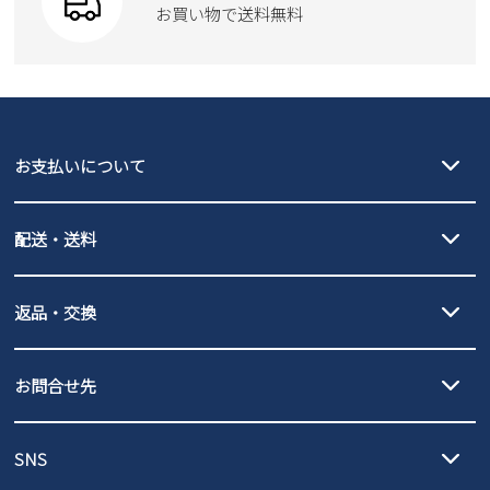
Parade
new balance
お買い物で送料無料
moz
SKECHERS
asics
new balance
GAP
瞬足
puma
EDWIN
お支払いについて
new balance
クレジットカード決済、AmazonPay決済、
配送・送料
PayPay（オンライン決済）、代金引換のご利用が可能です。
詳しくは
ご利用ガイド
をご確認ください。
【宅配便】
【ネコポス】
返品・交換
北海道・本州・四国・九州…550円
全国一律…220円（税込）
沖縄…1,980円
発送日・送料詳細については
ご利用ガイド
を
履いてみないとわからない靴だからこそ、サイズ交換にかかる送料
3,980円（税込）以上お買い上げで送料無料
ご利用ください。
お問合せ先
の片道無料サービスを実施中！
3,980円（税込）以上お買い上げで送料1,425円
【サイズ交換期間延長のお知らせ】
メール :
info@parade-shoes.jp
ただいまギフト用としてのご利用が増えていることを受け、プレゼ
発送日・送料詳細については
ご利用ガイド
を
SNS
営業時間：11時～17時
ントとしても安心してご利用いただけるよう、サイズ交換の受付期
ご利用ください。
メールの返信につきましては、
間を「お届けから30日間」へと延長いたしました。