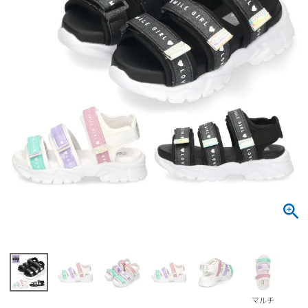
サンダル
キッズ
すべての商品
レインシューズ
サンダル
NEW
すべての商品
パンプス
レインシューズ
サンダル
SALE
スニーカー
すべての商品
スニーカー
レインシューズ
ローファー
レディース新入荷
バッグ
ビジネス・ドレスシューズ
すべての商品
スニーカー
カジュアルシューズ
メンズ新入荷
ローファー
レディースSALE
雑貨
スクール
すべての商品
ワークシューズ
キッズ新入荷
カジュアルシューズ
メンズSALE
フォーマル
リュック
詳細検索
ブーツ
すべての商品
ワークシューズ
キッズSALE
ブーツ
ボディバッグ
ウェア
ケア用品
ブーツ
店舗一覧
マルチ
ハンドバッグ