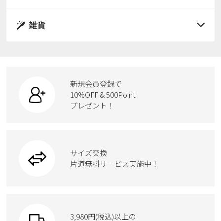
すべての商品
パンプス
レインシューズ
サンダル
雑貨
スニーカー
すべての商品
スニーカー
レインシューズ
ローファー
リュック
ビジネス・ドレスシューズ
すべての商品
スニーカー
カジュアルシューズ
ボディバッグ
新規会員登録で
ローファー
ケア用品
10%OFF & 500Point
スクール
ワークシューズ
プレゼント！
ハンドバッグ
カジュアルシューズ
雑貨
フォーマル
ブーツ
ビジネスバッグ
ワークシューズ
ブーツ
サイズ交換
ウェア
トートバッグ
ブーツ
片道無料サービス実施中！
Parade
ショルダーバッグ
Parade
ウェア
SKECHERS
財布
SKECHERS
3,980円(税込)以上の