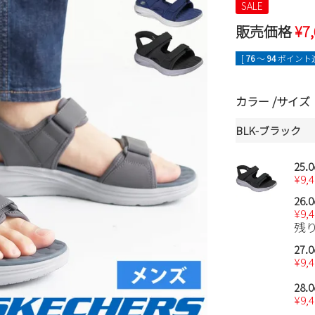
SALE
販売価格
¥
7
[
76
〜
94
ポイント進
カラー
サイズ
BLK-ブラック
25.
¥
9,
26.
¥
9,
残
27.
¥
9,
28.
¥
9,