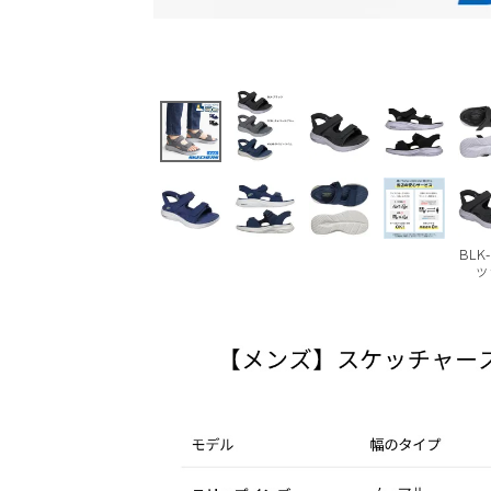
BLK
ッ