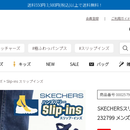
送料550円 3,980円(税込)以上で送料無料！
会員登録
|
ご利用ガイ
ケッチャーズ
#極ふわっパンプス
#スリップインズ
ズ
キッズ
NEW
SALE
バッグ
ズ
Slip-ins スリップインズ
e
Parade
Parade
アルシューズ
バッグ
カジュアルシューズ
HERS
SKECHERS
SKECHERS
商品番号
000257
シューズ
ダーバッグ
ワークシューズ
alance
moz
GAP
SKECHERS
new balance
EDWIN
ブーツ
puma
new balance
232799 メン
ウェア