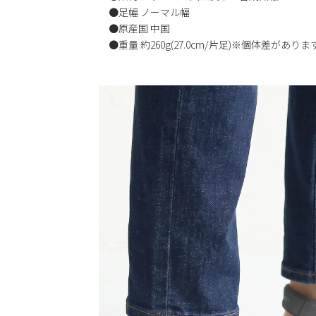
●足幅 ノーマル幅
●原産国 中国
●重量 約260g(27.0cm/片足)※個体差がありま