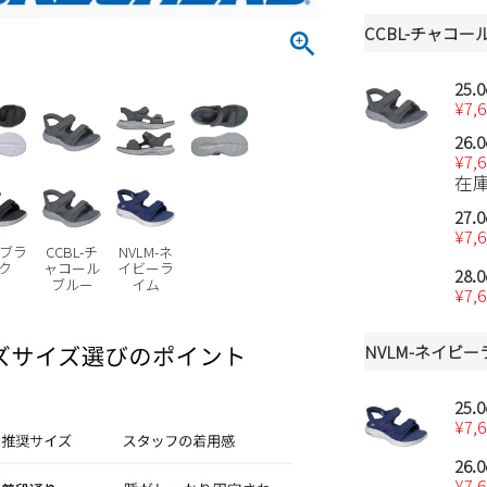
CCBL-チャコー
25.
¥
7,
26.
¥
7,
在
27.
¥
7,
-ブラ
CCBL-チ
NVLM-ネ
ク
ャコール
イビーラ
28.
ブルー
イム
¥
7,
NVLM-ネイビ
25.
¥
7,
26.
¥
7,