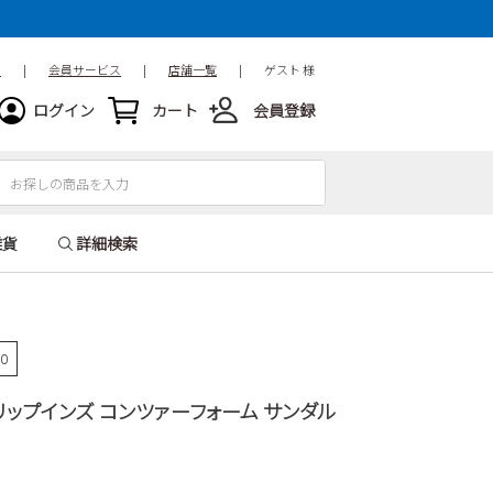
ド
|
会員サービス
|
店舗一覧
|
ゲスト 様
ログイン
カート
会員登録
雑貨
詳細検索
90
スリップインズ コンツァーフォーム サンダル
ズ