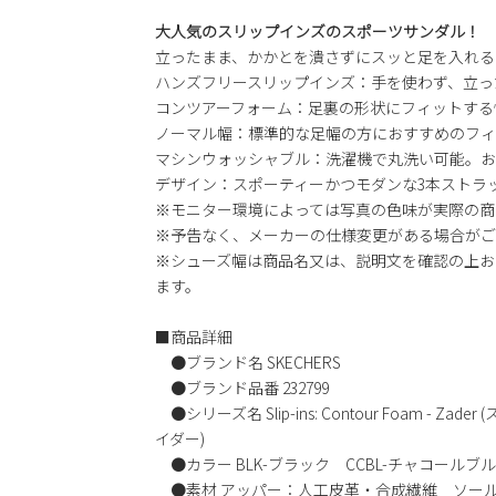
大人気のスリップインズのスポーツサンダル！
立ったまま、かかとを潰さずにスッと足を入れる
ハンズフリースリップインズ：手を使わず、立っ
コンツアーフォーム：足裏の形状にフィットする
ノーマル幅：標準的な足幅の方におすすめのフィ
マシンウォッシャブル：洗濯機で丸洗い可能。お
デザイン：スポーティーかつモダンな3本ストラ
※モニター環境によっては写真の色味が実際の商
※予告なく、メーカーの仕様変更がある場合がご
※シューズ幅は商品名又は、説明文を確認の上お
ます。
■商品詳細
●ブランド名 SKECHERS
●ブランド品番 232799
●シリーズ名 Slip-ins: Contour Foam - 
イダー)
●カラー BLK-ブラック CCBL-チャコールブル
●素材 アッパー：人工皮革・合成繊維 ソー