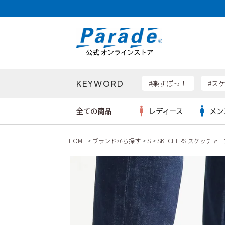
KEYWORD
検索
#楽すぽっ！
#ス
全ての商品
レディース
メン
HOME
ブランドから探す
S
SKECHERS スケッチャー
Parad
サンダル
サンダル
サンダル
レディース新入荷
レディースSALE
リュック
ケア用品
カジュ
トート
SKEC
レインシューズ
レインシューズ
レインシューズ
メンズ新入荷
メンズSALE
ボディバッグ
雑貨
ワーク
ショル
new b
asics
パンプス
スニーカー
スニーカー
キッズ新入荷
キッズSALE
ハンドバッグ
ブーツ
財布
瞬足
スニーカー
ビジネス・ドレスシューズ
スクール
ビジネスバッグ
ウェア
ローファー
ローファー
フォーマル