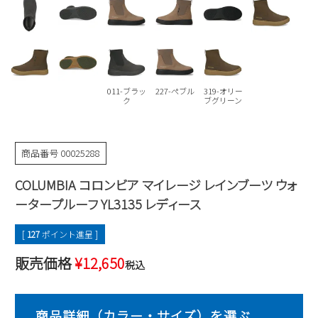
Parade
雑貨
Parade
ウェア
ご利用ガイド
ビジネスバッグ
SKECHERS
SKECHERS
Parade
new balance
会員サービス
トートバッグ
moz
011-ブラッ
227-ぺブル
319-オリー
SKECHERS
asics
ク
ブグリーン
ショルダーバッグ
new balance
お問い合わせ
GAP
瞬足
puma
財布
メルマガ購買
商品番号
00025288
EDWIN
COLUMBIA コロンビア マイレージ レインブーツ ウォ
new balance
ータープルーフ YL3135 レディース
営業日カレンダー
[
127
ポイント進呈 ]
休業日
お問い合わせ窓口休業日
販売価格
¥
12,650
税込
2026 年8月
日
月
火
水
木
金
土
1