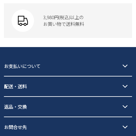
SKECHERS
財布
SKECHERS
3,980円(税込)以上の
Parade
new balance
お買い物で送料無料
moz
SKECHERS
asics
new balance
GAP
瞬足
puma
EDWIN
お支払いについて
new balance
クレジットカード決済、AmazonPay決済、
配送・送料
PayPay（オンライン決済）、代金引換のご利用が可能です。
詳しくは
ご利用ガイド
をご確認ください。
【宅配便】
【ネコポス】
返品・交換
北海道・本州・四国・九州…550円
全国一律…220円（税込）
沖縄…1,980円
発送日・送料詳細については
ご利用ガイド
を
履いてみないとわからない靴だからこそ、サイズ交換にかかる送料
3,980円（税込）以上お買い上げで送料無料
ご利用ください。
お問合せ先
の片道無料サービスを実施中！
3,980円（税込）以上お買い上げで送料1,425円
【サイズ交換期間延長のお知らせ】