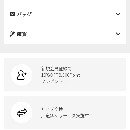
すべての商品
レインシューズ
サンダル
バッグ
すべての商品
パンプス
レインシューズ
サンダル
雑貨
スニーカー
すべての商品
スニーカー
レインシューズ
ローファー
リュック
ビジネス・ドレスシューズ
すべての商品
スニーカー
カジュアルシューズ
ボディバッグ
新規会員登録で
ローファー
ケア用品
10%OFF & 500Point
スクール
ワークシューズ
プレゼント！
ハンドバッグ
カジュアルシューズ
雑貨
フォーマル
ブーツ
ビジネスバッグ
ワークシューズ
ブーツ
サイズ交換
ウェア
トートバッグ
ブーツ
片道無料サービス実施中！
Parade
ショルダーバッグ
Parade
ウェア