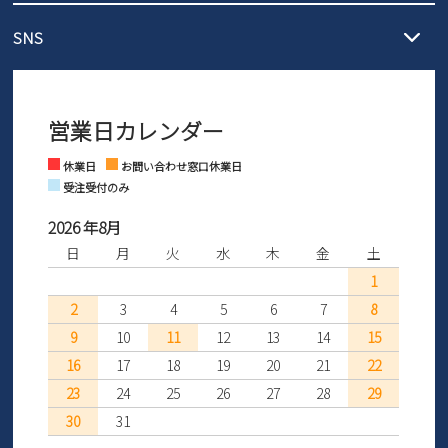
メール :
info@parade-shoes.jp
ただいまギフト用としてのご利用が増えていることを受け、プレゼ
発送日・送料詳細については
ご利用ガイド
を
SNS
営業時間：11時～17時
ントとしても安心してご利用いただけるよう、サイズ交換の受付期
ご利用ください。
メールの返信につきましては、
間を「お届けから30日間」へと延長いたしました。
3営業日以内にさせていただいております。
商品到着後30日以内にメールにてお申し出ください。折り返し詳細
※お問い合わせは現在メール
で受け付けております。
なご案内をお送りいたします。詳しくは
ご利用ガイド
をご利用くだ
営業日カレンダー
※土日祝はお問い合わせ窓口休業日となります。
さい。
Instagram
Facebook
休業日
お問い合わせ窓口休業日
受注受付のみ
2026 年8月
日
月
火
水
木
金
土
1
2
3
4
5
6
7
8
9
10
11
12
13
14
15
16
17
18
19
20
21
22
23
24
25
26
27
28
29
30
31