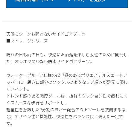
2
3
4
5
6
7
8
9
10
11
12
13
14
15
16
17
18
19
20
21
22
23
24
25
26
27
28
29
天候もシーンも問わないサイドゴアブーツ
■マイレージシリーズ
30
31
2026 年9月
晴れの日も雨の日も、快適にお洒落を楽しむ女性のために開発し
た、オンオフ問わない防水サイドゴアブーツ。
日
月
火
水
木
金
土
1
2
3
4
5
ウォータープルーフ仕様の起毛感のあるポリエステルスエードア
6
7
8
9
10
11
12
ッパーに、履き口部分のソックスのようなリブ編みが足元に優し
13
14
15
16
17
18
19
くフィット。
20
21
22
23
24
25
26
トレンド感のある肉厚ソールは、抜群のクッション性で疲れにく
くスムーズな歩行をサポートし、
27
28
29
30
軽量性を意識した2分割のラバー配合アウトソールを装備するな
ど、デザイン性と機能性、快適性をバランス良く備えた一足で
す。