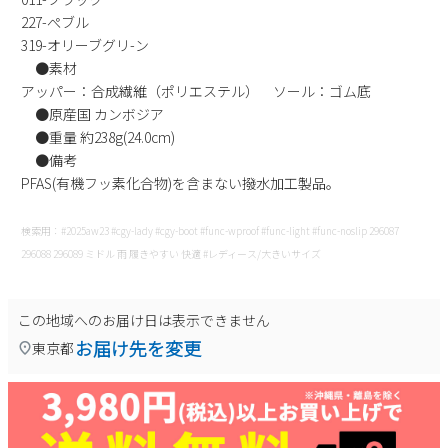
227-ぺブル
319-オリーブグリ-ン
●素材
アッパー：合成繊維（ポリエステル） ソール：ゴム底
●原産国 カンボジア
●重量 約238g(24.0cm)
●備考
PFAS(有機フッ素化合物)を含まない撥水加工製品。
検索用：#2025aw23 #cgy-lady #cgy-boot #func-wproof #func-light #func-noslip 296087
296088 296089 ミドル 雨 履きやすい 快適 #レディース/大きいサイズ
この地域へのお届け日は表示できません
お届け先を変更
東京都