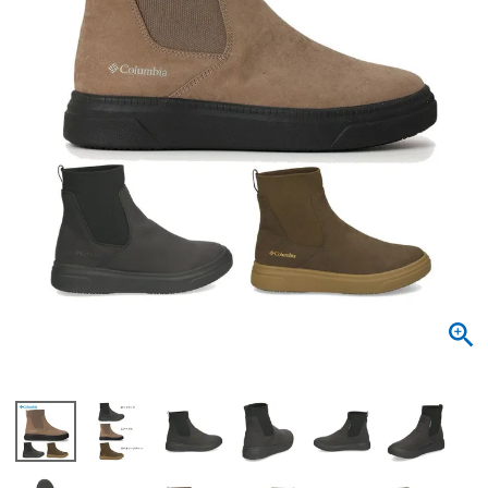
サンダル
キッズ
すべての商品
レインシューズ
サンダル
NEW
すべての商品
パンプス
レインシューズ
サンダル
SALE
スニーカー
すべての商品
スニーカー
レインシューズ
ローファー
レディース新入荷
バッグ
ビジネス・ドレスシューズ
すべての商品
スニーカー
カジュアルシューズ
メンズ新入荷
ローファー
レディースSALE
雑貨
スクール
すべての商品
ワークシューズ
キッズ新入荷
カジュアルシューズ
メンズSALE
フォーマル
リュック
詳細検索
ブーツ
すべての商品
ワークシューズ
キッズSALE
ブーツ
ボディバッグ
ウェア
ケア用品
ブーツ
店舗一覧
ハンドバッグ