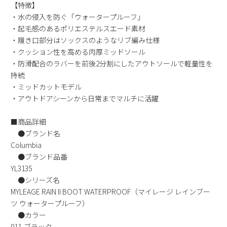
【特徴】
新規会員登録
・水の侵入を防ぐ「ウォータープルーフ」
・起毛感のあるポリエステルスエード素材
会社概要
・履き口部分はソックスのようなリブ編み仕様
・クッション性を高める肉厚ミッドソール
・防滑配合のラバーを前後2分割にしたアウトソールで軽量性を
プライバシーポリシー
持続
・ミッドカットモデル
特定商取引法に基づく表示
・アウトドアシーンから日常までマルチに活躍
■商品詳細
お問い合わせ
●ブランド名
Columbia
●ブランド品番
YL3135
●シリーズ名
MYLEAGE RAIN II BOOT WATERPROOF（マイレージ レインブー
ツ ウォータープルーフ）
●カラー
011-ブラック