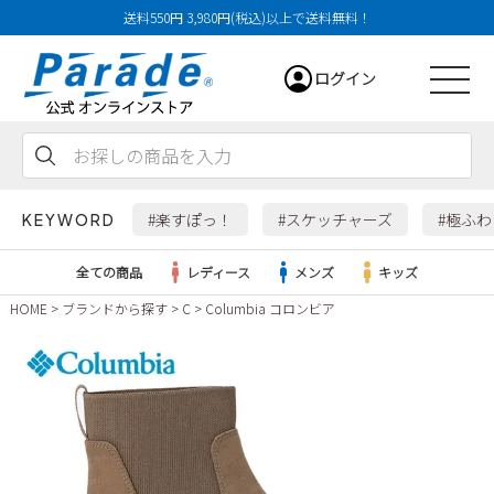
送料550円 3,980円(税込)以上で送料無料！
ログイン
会員登録
お気に入り
カート
#楽すぽっ！
#スケッチャーズ
#極ふ
KEYWORD
全ての商品
レディース
メンズ
キッズ
HOME
ブランドから探す
C
Columbia コロンビア
レディース
メンズ
すべての商品