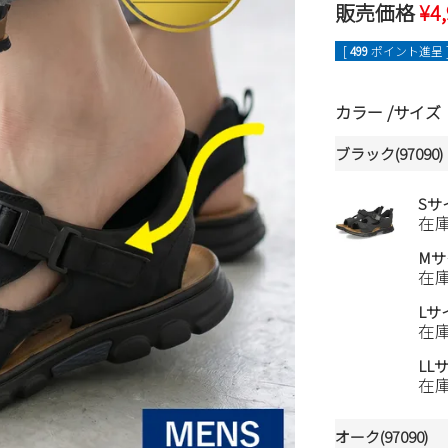
販売価格
¥
4
[
499
ポイント進呈 
カラー
サイズ
ブラック(97090)
Sサ
在
Mサ
在
Lサ
在
LL
在
オーク(97090)