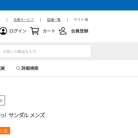
ド
|
会員サービス
|
店舗一覧
|
ゲスト 様
ログイン
カート
会員登録
雑貨
詳細検索
36
ぽっ！ サンダル メンズ
人気