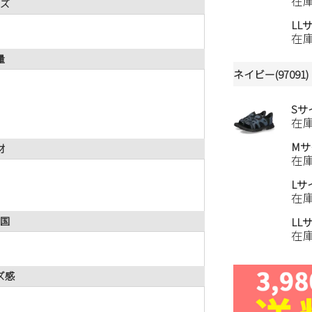
在
ズ
LL
在
量
ネイビー(97091)
Sサ
在
Mサ
材
在
Lサ
在
国
LL
在
ズ感