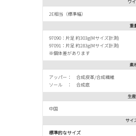
ワイ
2E相当（標準幅）
重
97090：片足 約303g(Mサイズ計測)
97091：片足 約283g(Mサイズ計測)
※個体差があります
素
アッパー： 合成皮革/合成繊維
ソール ： 合成底
生産
中国
サイ
標準的なサイズ