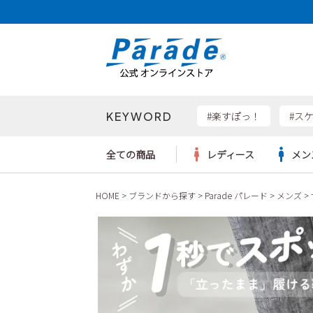
KEYWORD
検索
#楽すぽっ！
#ス
全ての商品
レディース
メン
HOME
ブランドから探す
Parade パレード
メンズ
Parad
サンダル
サンダル
サンダル
レディース新入荷
レディースSALE
リュック
ケア用品
カジュ
トート
SKEC
レインシューズ
レインシューズ
レインシューズ
メンズ新入荷
メンズSALE
ボディバッグ
雑貨
ワーク
ショル
new b
asics
パンプス
スニーカー
スニーカー
キッズ新入荷
キッズSALE
ハンドバッグ
ブーツ
財布
瞬足
スニーカー
ビジネス・ドレスシューズ
スクール
ビジネスバッグ
ウェア
ローファー
ローファー
フォーマル