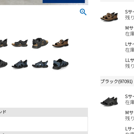
Sサ
残
Mサ
在
Lサ
在
LL
残
ブラック(97091)
Sサ
在
ンド
Mサ
残
Lサ