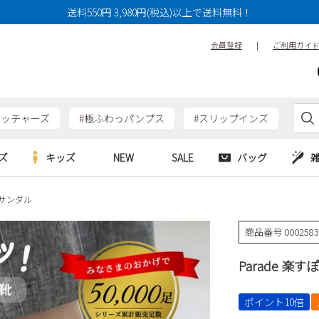
送料550円 3,980円(税込)以上で送料無料！
会員登録
|
ご利用ガイ
ケッチャーズ
#極ふわっパンプス
#スリップインズ
ズ
キッズ
NEW
SALE
バッグ
サンダル
e
Parade
Parade
アルシューズ
バッグ
カジュアルシューズ
HERS
SKECHERS
SKECHERS
商品番号
000258
シューズ
ダーバッグ
ワークシューズ
alance
moz
GAP
Parade 楽す
new balance
EDWIN
ブーツ
puma
new balance
ウェア
ポイント10倍