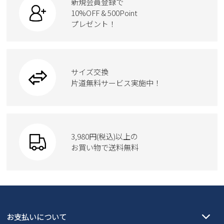
新規会員登録で
ローファー
ケア用品
10%OFF & 500Point
スクール
ワークシューズ
プレゼント！
ハンドバッグ
カジュアルシューズ
雑貨
フォーマル
ブーツ
ビジネスバッグ
ワークシューズ
ブーツ
サイズ交換
ウェア
トートバッグ
ブーツ
片道無料サービス実施中！
Parade
ショルダーバッグ
Parade
ウェア
SKECHERS
財布
SKECHERS
3,980円(税込)以上の
Parade
new balance
お買い物で送料無料
moz
SKECHERS
asics
new balance
GAP
瞬足
puma
EDWIN
お支払いについて