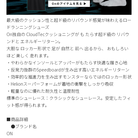
新規会員登録
最大級のクッション性と超ド級のリバウンド感覚が味わえるロー
会社概要
ドランニングシューズ
On独自の CloudTecクッショニングが も たらす超ド級の リバウ
プライバシーポリシー
ンドと エネルギーリターン。
大胆な ロッカー形状で 足が 自然と 前へ 出るから、 おもしろい
ほど 楽しく 走れます。
特定商取引法に基づく表示
・やわらかなインソールとアッパーがもたらす快適な履き心地
・反発力抜群のSpeedboardが生み出す高いエネルギーリターン
お問い合わせ
・効率的な推進力を生み出すモンスターならではのロッカー形状
・Helionスーパーフォームが着地の衝撃をしっかり吸収
・軽量なのに優れた耐久性と温度耐性
標準のシューレース：クラシックなシューレース。安定したフィ
ット感が得られます。
■商品詳細
●ブランド名
ON