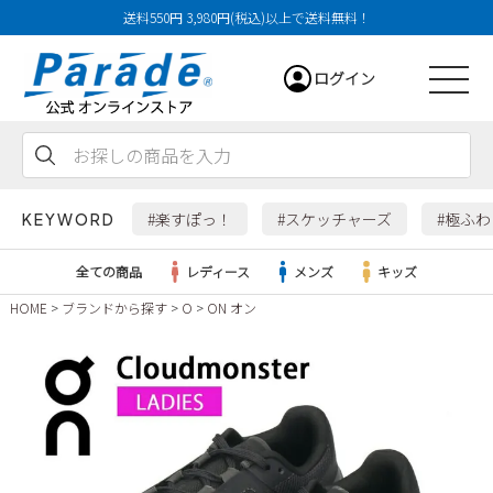
送料550円 3,980円(税込)以上で送料無料！
ログイン
会員登録
お気に入り
カート
#楽すぽっ！
#スケッチャーズ
#極ふ
KEYWORD
全ての商品
レディース
メンズ
キッズ
HOME
ブランドから探す
O
ON オン
レディース
メンズ
すべての商品