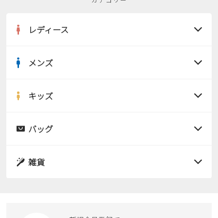
レディース
メンズ
すべての商品
サンダル
キッズ
すべての商品
レインシューズ
サンダル
バッグ
すべての商品
パンプス
レインシューズ
サンダル
雑貨
スニーカー
すべての商品
スニーカー
レインシューズ
ローファー
リュック
ビジネス・ドレスシューズ
すべての商品
スニーカー
カジュアルシューズ
ボディバッグ