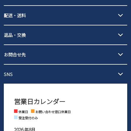
new balance
クレジットカード決済、AmazonPay決済、
配送・送料
PayPay（オンライン決済）、代金引換のご利用が可能です。
詳しくは
ご利用ガイド
をご確認ください。
【宅配便】
【ネコポス】
返品・交換
北海道・本州・四国・九州…550円
全国一律…220円（税込）
沖縄…1,980円
発送日・送料詳細については
ご利用ガイド
を
履いてみないとわからない靴だからこそ、サイズ交換にかかる送料
3,980円（税込）以上お買い上げで送料無料
ご利用ください。
お問合せ先
の片道無料サービスを実施中！
3,980円（税込）以上お買い上げで送料1,425円
【サイズ交換期間延長のお知らせ】
メール :
info@parade-shoes.jp
ただいまギフト用としてのご利用が増えていることを受け、プレゼ
発送日・送料詳細については
ご利用ガイド
を
SNS
営業時間：11時～17時
ントとしても安心してご利用いただけるよう、サイズ交換の受付期
ご利用ください。
メールの返信につきましては、
間を「お届けから30日間」へと延長いたしました。
3営業日以内にさせていただいております。
商品到着後30日以内にメールにてお申し出ください。折り返し詳細
※お問い合わせは現在メール
で受け付けております。
なご案内をお送りいたします。詳しくは
ご利用ガイド
をご利用くだ
営業日カレンダー
※土日祝はお問い合わせ窓口休業日となります。
さい。
Instagram
Facebook
休業日
お問い合わせ窓口休業日
受注受付のみ
2026 年8月