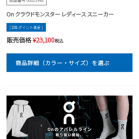
商品番号
00021948
2
3
4
5
6
7
8
On クラウドモンスター レディース スニーカー
9
10
11
12
13
14
15
16
17
18
19
20
21
22
[
231
ポイント進呈 ]
23
24
25
26
27
28
29
販売価格
¥
23,100
税込
30
31
2026 年9月
日
月
火
水
木
金
土
1
2
3
4
5
6
7
8
9
10
11
12
13
14
15
16
17
18
19
20
21
22
23
24
25
26
27
28
29
30