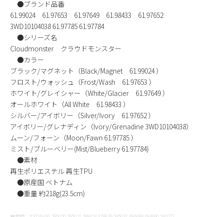
●ブランド品番
61.99024 61.97653 61.97649 61.98433 61.97652
3WD10104038 61.97785 61.97784
●シリーズ名
Cloudmonster クラウドモンスター
●カラー
ブラック/マグネット（Black/Magnet 61.99024 ）
フロスト/ウォッシュ（Frost/Wash 61.97653 ）
ホワイト/グレイシャー（White/Glacier 61.97649 ）
オールホワイト（All White 61.98433 ）
シルバー/アイボリー（Silver/Ivory 61.97652 ）
アイボリー/グレナディン（Ivory/Grenadine 3WD10104038）
ムーン/フォーン（Moon/Fawn 61.97785 ）
ミスト/ブルーベリー(Mist/Blueberry 61.97784)
●素材
再生ポリエステル 再生TPU
●原産国 ベトナム
●重量 約218g(23.5cm)
検索用：#2024ss91 295020 295021 288424 478639 295031 484689 484690 291077