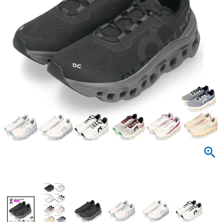
サンダル
キッズ
すべての商品
レインシューズ
サンダル
NEW
すべての商品
パンプス
レインシューズ
サンダル
SALE
スニーカー
すべての商品
スニーカー
レインシューズ
ローファー
レディース新入荷
バッグ
ビジネス・ドレスシューズ
すべての商品
スニーカー
カジュアルシューズ
メンズ新入荷
ローファー
レディースSALE
雑貨
スクール
すべての商品
ワークシューズ
キッズ新入荷
カジュアルシューズ
メンズSALE
フォーマル
リュック
詳細検索
ブーツ
すべての商品
ワークシューズ
キッズSALE
ブーツ
ボディバッグ
ウェア
ケア用品
ブーツ
店舗一覧
ハンドバッグ