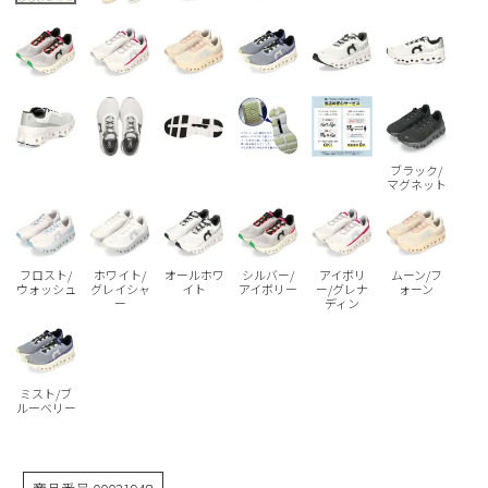
Parade
雑貨
Parade
ウェア
ご利用ガイド
ビジネスバッグ
SKECHERS
SKECHERS
Parade
new balance
会員サービス
トートバッグ
moz
SKECHERS
asics
ショルダーバッグ
new balance
お問い合わせ
ブラック/
マグネット
GAP
瞬足
puma
財布
メルマガ購買
EDWIN
フロスト/
ホワイト/
オールホワ
シルバー/
アイボリ
ムーン/フ
new balance
ウォッシュ
グレイシャ
イト
アイボリー
ー/グレナ
ォーン
ー
ディン
営業日カレンダー
休業日
お問い合わせ窓口休業日
ミスト/ブ
ルーベリー
2026 年8月
日
月
火
水
木
金
土
1