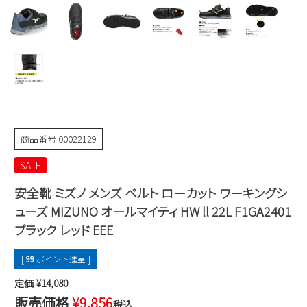
Parade
雑貨
Parade
ウェア
ご利用ガイド
ビジネスバッグ
SKECHERS
SKECHERS
Parade
new balance
会員サービス
トートバッグ
moz
SKECHERS
asics
ショルダーバッグ
new balance
お問い合わせ
GAP
瞬足
puma
財布
商品番号
00022129
メルマガ購買
EDWIN
SALE
new balance
安全靴 ミズノ メンズ ベルト ローカット ワーキングシ
ューズ MIZUNO オールマイティ HW ll 22L F1GA2401
営業日カレンダー
ブラック レッド EEE
休業日
お問い合わせ窓口休業日
[
99
ポイント進呈 ]
2026 年8月
定価
¥
14,080
日
月
火
水
木
金
土
販売価格
¥
9,856
税込
1