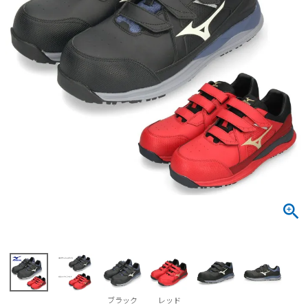
サンダル
キッズ
すべての商品
レインシューズ
サンダル
NEW
すべての商品
パンプス
レインシューズ
サンダル
SALE
スニーカー
すべての商品
スニーカー
レインシューズ
ローファー
レディース新入荷
バッグ
ビジネス・ドレスシューズ
すべての商品
スニーカー
カジュアルシューズ
メンズ新入荷
ローファー
レディースSALE
雑貨
スクール
すべての商品
ワークシューズ
キッズ新入荷
カジュアルシューズ
メンズSALE
フォーマル
リュック
詳細検索
ブーツ
すべての商品
ワークシューズ
キッズSALE
ブーツ
ボディバッグ
ウェア
ケア用品
ブーツ
店舗一覧
ブラック
レッド
ハンドバッグ