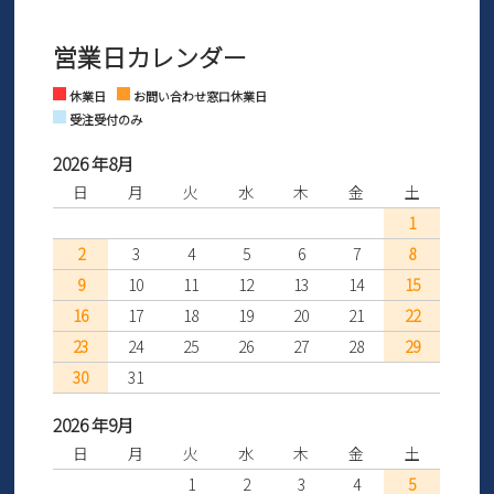
3営業日以内にさせていただいております。
商品到着後30日以内にメールにてお申し出ください。折り返し詳細
※お問い合わせは現在メール
で受け付けております。
なご案内をお送りいたします。詳しくは
ご利用ガイド
をご利用くだ
営業日カレンダー
※土日祝はお問い合わせ窓口休業日となります。
さい。
Instagram
Facebook
休業日
お問い合わせ窓口休業日
受注受付のみ
2026 年8月
日
月
火
水
木
金
土
1
2
3
4
5
6
7
8
9
10
11
12
13
14
15
16
17
18
19
20
21
22
23
24
25
26
27
28
29
30
31
2026 年9月
日
月
火
水
木
金
土
1
2
3
4
5