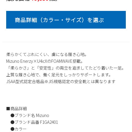
2
3
4
5
6
7
8
9
10
11
12
13
14
15
16
17
18
19
20
21
22
23
24
25
26
27
28
29
30
31
2026 年9月
柔らかくてぶれにくい、虜になる履き心地。
日
月
火
水
木
金
土
Mizuno Enerzy×U4icXのFOAMWAVE搭載。
「柔らかさ」と「安定性」の両立を追求してたどり着いた一足。
1
2
3
4
5
上質な履き心地で、働く足元をしっかりサポートします。
6
7
8
9
10
11
12
JSAA型式認定合格品※JIS規格認定の安全靴とは異なります
13
14
15
16
17
18
19
20
21
22
23
24
25
26
27
28
29
30
■商品詳細
●ブランド名 Mizuno
●ブランド品番 F1GA2401
●カラー