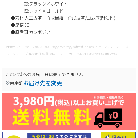
09:ブラック×ホワイト
新規会員登録
62:レッド×ゴールド
●素材 人工皮革・合成繊維・合成皮革/ゴム底(耐油性)
会社概要
●足幅 3E
●原産国 カンボジア
プライバシーポリシー
検索用：#2024ss92 291093 291094 #cgy-men #cgy-safty #func-noslip セーフティーシューズ
ワークシューズ 作業靴 仕事 靴 幅広 3E スニーカー ベルクロ 履きやすい 柔らかい
特定商取引法に基づく表示
この地域へのお届け日は表示できません
お問い合わせ
お届け先を変更
東京都