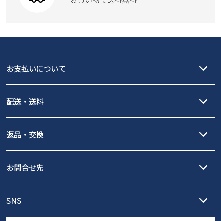
moz
SKECHERS
asics
new balance
GAP
瞬足
puma
EDWIN
お支払いについて
new balance
クレジットカード決済、AmazonPay決済、
配送・送料
PayPay（オンライン決済）、代金引換のご利用が可能です。
詳しくは
ご利用ガイド
をご確認ください。
【宅配便】
【ネコポス】
返品・交換
北海道・本州・四国・九州…550円
全国一律…220円（税込）
沖縄…1,980円
発送日・送料詳細については
ご利用ガイド
を
履いてみないとわからない靴だからこそ、サイズ交換にかかる送料
3,980円（税込）以上お買い上げで送料無料
ご利用ください。
お問合せ先
の片道無料サービスを実施中！
3,980円（税込）以上お買い上げで送料1,425円
【サイズ交換期間延長のお知らせ】
メール :
info@parade-shoes.jp
ただいまギフト用としてのご利用が増えていることを受け、プレゼ
発送日・送料詳細については
ご利用ガイド
を
SNS
営業時間：11時～17時
ントとしても安心してご利用いただけるよう、サイズ交換の受付期
ご利用ください。
メールの返信につきましては、
間を「お届けから30日間」へと延長いたしました。