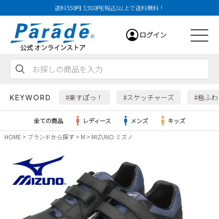
送料550円 3,980円(税込)以上で送料無料！
ログイン
会員登録
お気に入り
カート
#楽すぽっ！
#スケッチャーズ
#極ふ
KEYWORD
全ての商品
レディース
メンズ
キッズ
HOME
ブランドから探す
M
MIZUNO ミズノ
レディース
メンズ
すべての商品