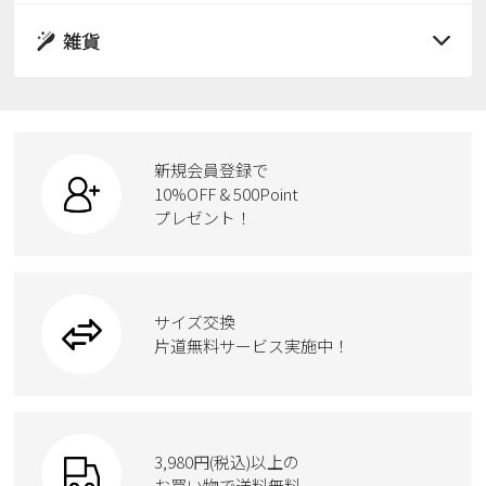
レインシューズ
サンダル
雑貨
スニーカー
すべての商品
スニーカー
レインシューズ
ローファー
リュック
ビジネス・ドレスシューズ
すべての商品
スニーカー
カジュアルシューズ
ボディバッグ
新規会員登録で
ローファー
ケア用品
10%OFF & 500Point
スクール
ワークシューズ
プレゼント！
ハンドバッグ
カジュアルシューズ
雑貨
フォーマル
ブーツ
ビジネスバッグ
ワークシューズ
ブーツ
サイズ交換
ウェア
トートバッグ
ブーツ
片道無料サービス実施中！
Parade
ショルダーバッグ
Parade
ウェア
SKECHERS
財布
SKECHERS
3,980円(税込)以上の
Parade
new balance
お買い物で送料無料