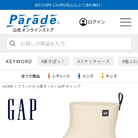
送料550円 3,980円(税込)以上で送料無料！
ログイン
会員登録
お気に入り
カート
#楽すぽっ！
#スケッチャーズ
#極ふ
KEYWORD
全ての商品
レディース
メンズ
キッズ
HOME
ブランドから探す
G
GAP ギャップ
レディース
メンズ
すべての商品