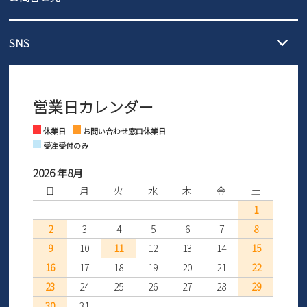
3,980円（税込）以上お買い上げで送料1,425円
【サイズ交換期間延長のお知らせ】
メール :
info@parade-shoes.jp
ただいまギフト用としてのご利用が増えていることを受け、プレゼ
発送日・送料詳細については
ご利用ガイド
を
SNS
営業時間：11時～17時
ントとしても安心してご利用いただけるよう、サイズ交換の受付期
ご利用ください。
メールの返信につきましては、
間を「お届けから30日間」へと延長いたしました。
3営業日以内にさせていただいております。
商品到着後30日以内にメールにてお申し出ください。折り返し詳細
※お問い合わせは現在メール
で受け付けております。
なご案内をお送りいたします。詳しくは
ご利用ガイド
をご利用くだ
営業日カレンダー
※土日祝はお問い合わせ窓口休業日となります。
さい。
Instagram
Facebook
休業日
お問い合わせ窓口休業日
受注受付のみ
2026 年8月
日
月
火
水
木
金
土
1
2
3
4
5
6
7
8
9
10
11
12
13
14
15
16
17
18
19
20
21
22
23
24
25
26
27
28
29
30
31