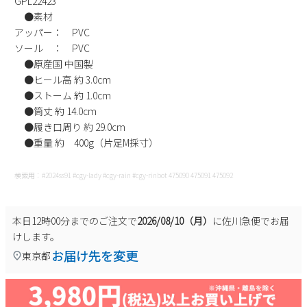
GPL22423
新規会員登録
●素材
アッパー： PVC
ソール ： PVC
会社概要
●原産国 中国製
●ヒール高 約 3.0cm
プライバシーポリシー
●ストーム 約 1.0cm
●筒丈 約 14.0cm
●履き口周り 約 29.0cm
特定商取引法に基づく表示
●重量 約 400g（片足M採寸）
お問い合わせ
検索用：#2024ss91 #cgy-lady #cgy-rain #cgy-rinbot 475090 475091 475092
本日
12時00分
までのご注文で
2026/08/10（月）
に
佐川急便
でお届
けします。
お届け先を変更
東京都