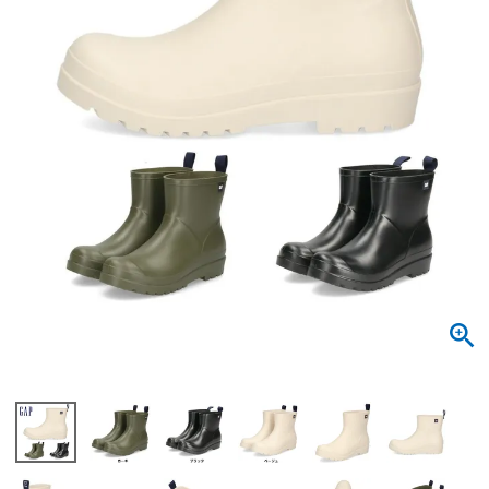
サンダル
キッズ
すべての商品
レインシューズ
サンダル
NEW
すべての商品
パンプス
レインシューズ
サンダル
SALE
スニーカー
すべての商品
スニーカー
レインシューズ
ローファー
レディース新入荷
バッグ
ビジネス・ドレスシューズ
すべての商品
スニーカー
カジュアルシューズ
メンズ新入荷
ローファー
レディースSALE
雑貨
スクール
すべての商品
ワークシューズ
キッズ新入荷
カジュアルシューズ
メンズSALE
フォーマル
リュック
詳細検索
ブーツ
すべての商品
ワークシューズ
キッズSALE
ブーツ
ボディバッグ
ウェア
ケア用品
ブーツ
店舗一覧
ハンドバッグ