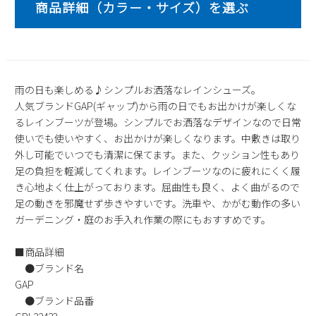
2
3
4
5
6
7
8
9
10
11
12
13
14
15
16
17
18
19
20
21
22
23
24
25
26
27
28
29
雨の日も楽しめる♪シンプルお洒落なレインシューズ。
30
31
人気ブランドGAP(ギャップ)から雨の日でもお出かけが楽しくな
るレインブーツが登場。シンプルでお洒落なデザインなので日常
2026 年9月
使いでも使いやすく、お出かけが楽しくなります。中敷きは取り
日
月
火
水
木
金
土
外し可能でいつでも清潔に保てます。また、クッション性もあり
1
2
3
4
5
足の負担を軽減してくれます。レインブーツなのに疲れにくく履
6
7
8
9
10
11
12
き心地よく仕上がっております。屈曲性も良く、よく曲がるので
足の動きを邪魔せず歩きやすいです。洗車や、かがむ動作の多い
13
14
15
16
17
18
19
ガーデニング・庭のお手入れ作業の際にもおすすめです。
20
21
22
23
24
25
26
27
28
29
30
■商品詳細
●ブランド名
GAP
●ブランド品番