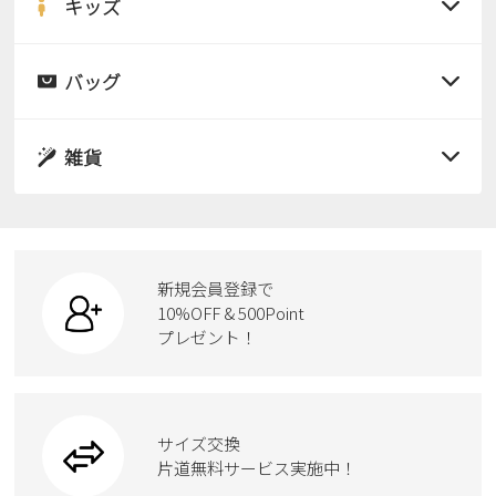
サンダル
キッズ
すべての商品
レインシューズ
サンダル
バッグ
すべての商品
パンプス
レインシューズ
サンダル
雑貨
スニーカー
すべての商品
スニーカー
レインシューズ
ローファー
リュック
ビジネス・ドレスシューズ
すべての商品
スニーカー
カジュアルシューズ
ボディバッグ
新規会員登録で
ローファー
ケア用品
10%OFF & 500Point
スクール
ワークシューズ
プレゼント！
ハンドバッグ
カジュアルシューズ
雑貨
フォーマル
ブーツ
ビジネスバッグ
ワークシューズ
ブーツ
サイズ交換
ウェア
トートバッグ
ブーツ
片道無料サービス実施中！