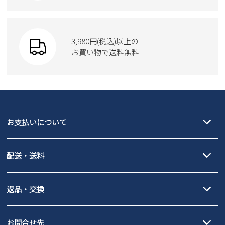
Parade
ショルダーバッグ
Parade
ウェア
SKECHERS
財布
SKECHERS
3,980円(税込)以上の
Parade
new balance
お買い物で送料無料
moz
SKECHERS
asics
new balance
GAP
瞬足
puma
EDWIN
お支払いについて
new balance
クレジットカード決済、AmazonPay決済、
配送・送料
PayPay（オンライン決済）、代金引換のご利用が可能です。
詳しくは
ご利用ガイド
をご確認ください。
【宅配便】
【ネコポス】
返品・交換
北海道・本州・四国・九州…550円
全国一律…220円（税込）
沖縄…1,980円
発送日・送料詳細については
ご利用ガイド
を
履いてみないとわからない靴だからこそ、サイズ交換にかかる送料
3,980円（税込）以上お買い上げで送料無料
ご利用ください。
お問合せ先
の片道無料サービスを実施中！