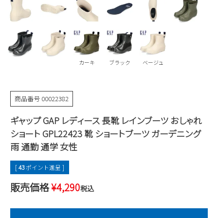
Parade
雑貨
Parade
ウェア
ご利用ガイド
ビジネスバッグ
SKECHERS
SKECHERS
Parade
new balance
会員サービス
トートバッグ
moz
カーキ
ブラック
ベージュ
SKECHERS
asics
ショルダーバッグ
new balance
お問い合わせ
GAP
瞬足
puma
財布
商品番号
00022382
メルマガ購買
EDWIN
ギャップ GAP レディース 長靴 レインブーツ おしゃれ
new balance
ショート GPL22423 靴 ショートブーツ ガーデニング
雨 通勤 通学 女性
営業日カレンダー
[
43
ポイント進呈 ]
休業日
お問い合わせ窓口休業日
販売価格
¥
4,290
税込
2026 年8月
日
月
火
水
木
金
土
1