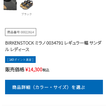
Parade
雑貨
Parade
ウェア
ご利用ガイド
ビジネスバッグ
SKECHERS
ブラック
SKECHERS
Parade
new balance
会員サービス
トートバッグ
moz
商品番号
00022614
SKECHERS
asics
ショルダーバッグ
new balance
お問い合わせ
BIRKENSTOCK ミラノ 0034791 レギュラー幅 サンダ
GAP
瞬足
puma
財布
ル レディース
メルマガ購買
EDWIN
[
143
ポイント進呈 ]
new balance
販売価格
¥
14,300
税込
営業日カレンダー
休業日
お問い合わせ窓口休業日
2026 年8月
日
月
火
水
木
金
土
1