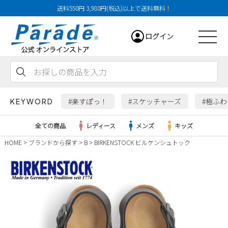
送料550円 3,980円(税込)以上で送料無料！
ログイン
会員登録
お気に入り
カート
#楽すぽっ！
#スケッチャーズ
#極ふ
KEYWORD
全ての商品
レディース
メンズ
キッズ
HOME
ブランドから探す
B
BIRKENSTOCK ビルケンシュトック
レディース
メンズ
すべての商品