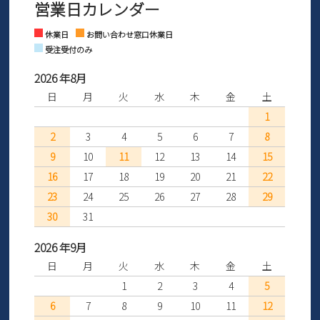
営業日カレンダー
※土日祝はお問い合わせ窓口休業日となります。
さい。
Instagram
Facebook
休業日
お問い合わせ窓口休業日
受注受付のみ
2026 年8月
日
月
火
水
木
金
土
1
2
3
4
5
6
7
8
9
10
11
12
13
14
15
16
17
18
19
20
21
22
23
24
25
26
27
28
29
30
31
2026 年9月
日
月
火
水
木
金
土
1
2
3
4
5
6
7
8
9
10
11
12