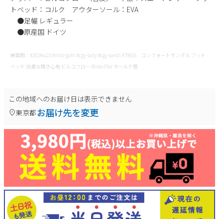
トベッド：コルク アウターソール：EVA
新規会員登録
●足幅 レギュラー
●原産国 ドイツ
会社概要
検索用：#2024ss23 #mtal-gohi #cgy-lady #cgy-sandl 479816 コンフォートサンダル フット
プライバシーポリシー
ベッド 快適な履き心地 ビルコフロー Birko-Flor ホールド感
特定商取引法に基づく表示
この地域へのお届け日は表示できません
お届け先を変更
東京都
お問い合わせ