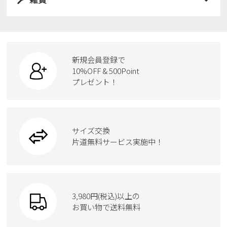
スニーカー
すべての商品
スニーカー
レインシューズ
ローファー
リュック
ビジネス・ドレスシューズ
すべての商品
スニーカー
カジュアルシューズ
ボディバッグ
新規会員登録で
ローファー
ケア用品
10%OFF & 500Point
スクール
ワークシューズ
プレゼント！
ハンドバッグ
カジュアルシューズ
雑貨
フォーマル
ブーツ
ビジネスバッグ
ワークシューズ
ブーツ
サイズ交換
ウェア
トートバッグ
ブーツ
片道無料サービス実施中！
Parade
ショルダーバッグ
Parade
ウェア
SKECHERS
財布
SKECHERS
3,980円(税込)以上の
Parade
new balance
お買い物で送料無料
moz
SKECHERS
asics