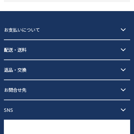
new balance
GAP
瞬足
puma
EDWIN
お支払いについて
new balance
クレジットカード決済、AmazonPay決済、
配送・送料
PayPay（オンライン決済）、代金引換のご利用が可能です。
詳しくは
ご利用ガイド
をご確認ください。
【宅配便】
【ネコポス】
返品・交換
北海道・本州・四国・九州…550円
全国一律…220円（税込）
沖縄…1,980円
発送日・送料詳細については
ご利用ガイド
を
履いてみないとわからない靴だからこそ、サイズ交換にかかる送料
3,980円（税込）以上お買い上げで送料無料
ご利用ください。
お問合せ先
の片道無料サービスを実施中！
3,980円（税込）以上お買い上げで送料1,425円
【サイズ交換期間延長のお知らせ】
メール :
info@parade-shoes.jp
ただいまギフト用としてのご利用が増えていることを受け、プレゼ
発送日・送料詳細については
ご利用ガイド
を
SNS
営業時間：11時～17時
ントとしても安心してご利用いただけるよう、サイズ交換の受付期
ご利用ください。
メールの返信につきましては、
間を「お届けから30日間」へと延長いたしました。
3営業日以内にさせていただいております。
商品到着後30日以内にメールにてお申し出ください。折り返し詳細
※お問い合わせは現在メール
で受け付けております。
なご案内をお送りいたします。詳しくは
ご利用ガイド
をご利用くだ