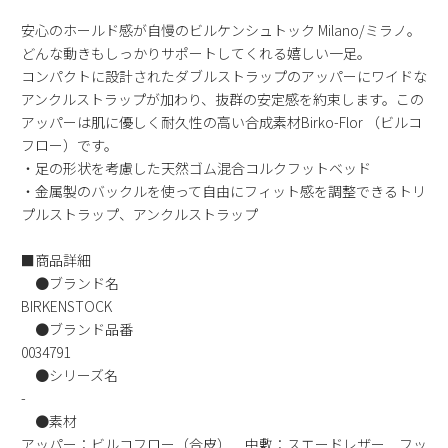
2
3
4
5
6
7
8
安心のホールド感が自慢のビルケンシュトック Milano/ミラノ。
9
10
11
12
13
14
15
どんな動きもしっかりサポートしてくれる嬉しい一足。
コンパクトに設計されたダブルストラップのアッパーにワイドな
16
17
18
19
20
21
22
アンクルストラップが加わり、抜群の安定感を約束します。この
23
24
25
26
27
28
29
アッパーは肌に優しく耐久性の高い合成素材Birko-Flor （ビルコ
30
31
フロー）です。
・足の形状を考慮した天然ゴム混合コルクフットベッド
2026 年9月
・金属製のバックルを使って自由にフィット感を調整できるトリ
日
月
火
水
木
金
土
プルストラップ、アンクルストラップ
1
2
3
4
5
■商品詳細
6
7
8
9
10
11
12
●ブランド名
13
14
15
16
17
18
19
BIRKENSTOCK
20
21
22
23
24
25
26
●ブランド品番
27
28
29
30
0034791
●シリーズ名
-
●素材
アッパー：ビルコフロー（合皮） 中敷：スエードレザー フッ