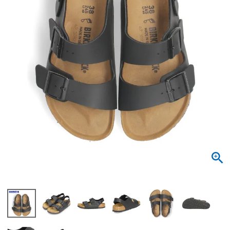
サンダル
キッズ
すべての商品
レインシューズ
サンダル
NEW
すべての商品
パンプス
レインシューズ
サンダル
SALE
スニーカー
すべての商品
スニーカー
レインシューズ
ローファー
レディース新入荷
バッグ
ビジネス・ドレスシューズ
すべての商品
スニーカー
カジュアルシューズ
メンズ新入荷
ローファー
レディースSALE
雑貨
スクール
すべての商品
ワークシューズ
キッズ新入荷
カジュアルシューズ
メンズSALE
フォーマル
リュック
詳細検索
ブーツ
すべての商品
ワークシューズ
キッズSALE
ブーツ
ボディバッグ
ウェア
ケア用品
ブーツ
店舗一覧
ハンドバッグ