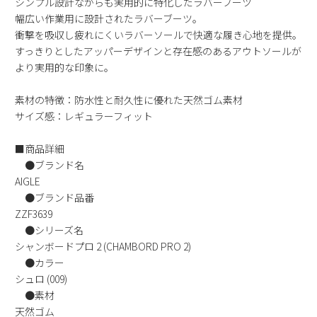
シンプル設計ながらも実用的に特化したラバーブーツ
2
3
4
5
6
7
8
幅広い作業用に設計されたラバーブーツ。
衝撃を吸収し疲れにくいラバーソールで快適な履き心地を提供。
9
10
11
12
13
14
15
すっきりとしたアッパーデザインと存在感のあるアウトソールが
16
17
18
19
20
21
22
より実用的な印象に。
23
24
25
26
27
28
29
30
31
素材の特徴：防水性と耐久性に優れた天然ゴム素材
サイズ感：レギュラーフィット
2026 年9月
日
月
火
水
木
金
土
■商品詳細
●ブランド名
1
2
3
4
5
AIGLE
6
7
8
9
10
11
12
●ブランド品番
13
14
15
16
17
18
19
ZZF3639
20
21
22
23
24
25
26
●シリーズ名
27
28
29
30
シャンボードプロ 2 (CHAMBORD PRO 2)
●カラー
シュロ (009)
●素材
天然ゴム