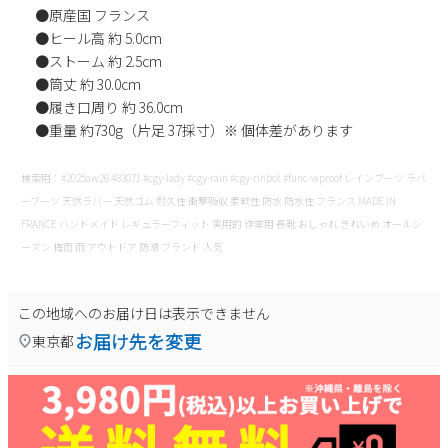
●原産国 フランス
新規会員登録
●ヒール高 約 5.0cm
●ストーム 約 2.5cm
会社概要
●筒丈 約 30.0cm
●履き口周り 約 36.0cm
●重量 約730g（片足 37採寸）※ 個体差があります
プライバシーポリシー
検索用：#2025aw26 483071 #cgy-lady #cgy-rain #cgy-rinbot #func-wproof レインブーツ ラバ
特定商取引法に基づく表示
ーブーツ 天然ラバー 天然ゴム 耐久性 衝撃吸収 柔軟性 防水 防水性 フランス MADE IN
FRANCE ハンドメイド レギュラーフィット 実用的 作業用 長靴 おしゃれ きれいめ オールシ
お問い合わせ
ーズン 梅雨 雨 アウトドア 防滑 ブランド 人気
この地域へのお届け日は表示できません
お届け先を変更
東京都