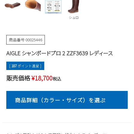
Parade
雑貨
Parade
ウェア
ご利用ガイド
ビジネスバッグ
SKECHERS
シュロ
SKECHERS
Parade
new balance
会員サービス
トートバッグ
moz
商品番号
00025446
SKECHERS
asics
ショルダーバッグ
new balance
お問い合わせ
AIGLE シャンボードプロ 2 ZZF3639 レディース
GAP
瞬足
puma
財布
メルマガ購買
EDWIN
[
187
ポイント進呈 ]
販売価格
¥
18,700
new balance
税込
営業日カレンダー
休業日
お問い合わせ窓口休業日
2026 年8月
日
月
火
水
木
金
土
1