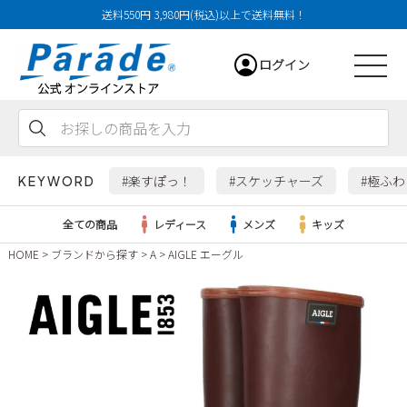
送料550円 3,980円(税込)以上で送料無料！
ログイン
会員登録
お気に入り
カート
#楽すぽっ！
#スケッチャーズ
#極ふ
KEYWORD
全ての商品
レディース
メンズ
キッズ
HOME
ブランドから探す
A
AIGLE エーグル
レディース
メンズ
すべての商品