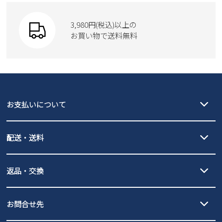
SKECHERS
財布
SKECHERS
3,980円(税込)以上の
Parade
new balance
お買い物で送料無料
moz
SKECHERS
asics
new balance
GAP
瞬足
puma
EDWIN
お支払いについて
new balance
クレジットカード決済、AmazonPay決済、
配送・送料
PayPay（オンライン決済）、代金引換のご利用が可能です。
詳しくは
ご利用ガイド
をご確認ください。
【宅配便】
【ネコポス】
返品・交換
北海道・本州・四国・九州…550円
全国一律…220円（税込）
沖縄…1,980円
発送日・送料詳細については
ご利用ガイド
を
履いてみないとわからない靴だからこそ、サイズ交換にかかる送料
3,980円（税込）以上お買い上げで送料無料
ご利用ください。
お問合せ先
の片道無料サービスを実施中！
3,980円（税込）以上お買い上げで送料1,425円
【サイズ交換期間延長のお知らせ】