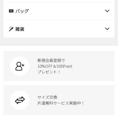
レインシューズ
サンダル
バッグ
すべての商品
パンプス
レインシューズ
サンダル
雑貨
スニーカー
すべての商品
スニーカー
レインシューズ
ローファー
リュック
ビジネス・ドレスシューズ
すべての商品
スニーカー
カジュアルシューズ
ボディバッグ
新規会員登録で
ローファー
ケア用品
10%OFF & 500Point
スクール
ワークシューズ
プレゼント！
ハンドバッグ
カジュアルシューズ
雑貨
フォーマル
ブーツ
ビジネスバッグ
ワークシューズ
ブーツ
サイズ交換
ウェア
トートバッグ
ブーツ
片道無料サービス実施中！
Parade
ショルダーバッグ
Parade
ウェア