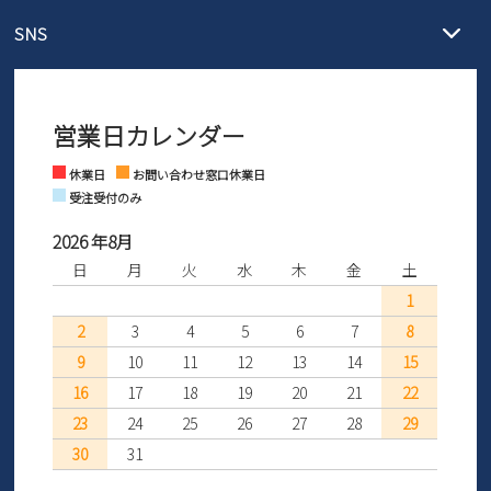
メール :
info@parade-shoes.jp
ただいまギフト用としてのご利用が増えていることを受け、プレゼ
発送日・送料詳細については
ご利用ガイド
を
SNS
営業時間：11時～17時
ントとしても安心してご利用いただけるよう、サイズ交換の受付期
ご利用ください。
メールの返信につきましては、
間を「お届けから30日間」へと延長いたしました。
3営業日以内にさせていただいております。
商品到着後30日以内にメールにてお申し出ください。折り返し詳細
※お問い合わせは現在メール
で受け付けております。
なご案内をお送りいたします。詳しくは
ご利用ガイド
をご利用くだ
営業日カレンダー
※土日祝はお問い合わせ窓口休業日となります。
さい。
Instagram
Facebook
休業日
お問い合わせ窓口休業日
受注受付のみ
2026 年8月
日
月
火
水
木
金
土
1
2
3
4
5
6
7
8
9
10
11
12
13
14
15
16
17
18
19
20
21
22
23
24
25
26
27
28
29
30
31