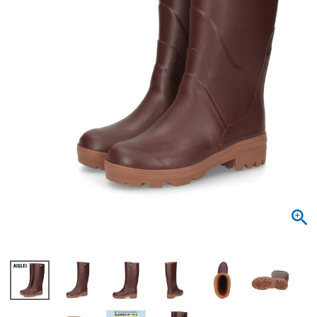
サンダル
キッズ
すべての商品
レインシューズ
サンダル
NEW
すべての商品
パンプス
レインシューズ
サンダル
SALE
スニーカー
すべての商品
スニーカー
レインシューズ
ローファー
レディース新入荷
バッグ
ビジネス・ドレスシューズ
すべての商品
スニーカー
カジュアルシューズ
メンズ新入荷
ローファー
レディースSALE
雑貨
スクール
すべての商品
ワークシューズ
キッズ新入荷
カジュアルシューズ
メンズSALE
フォーマル
リュック
詳細検索
ブーツ
すべての商品
ワークシューズ
キッズSALE
ブーツ
ボディバッグ
ウェア
ケア用品
ブーツ
店舗一覧
ハンドバッグ