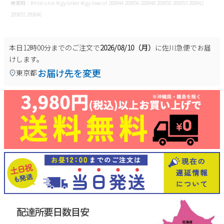
検索用：#mtal-cnvs #cgy-snker #cgy-lowcut 289844 289856 289848 289850 289853 289842
289855 289846
本日
12時00分
までのご注文で
2026/08/10（月）
に
佐川急便
でお届
けします。
お届け先を変更
東京都