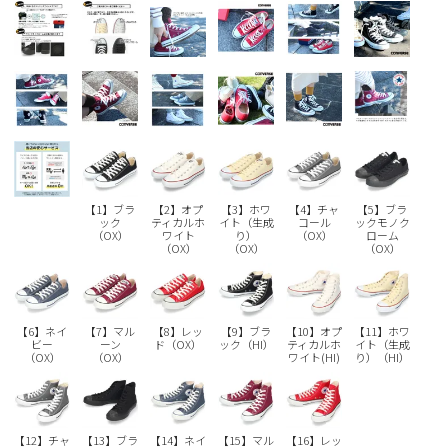
Parade
雑貨
Parade
ウェア
ご利用ガイド
ビジネスバッグ
SKECHERS
SKECHERS
Parade
new balance
会員サービス
トートバッグ
moz
SKECHERS
asics
ショルダーバッグ
new balance
お問い合わせ
GAP
瞬足
puma
財布
メルマガ購買
【1】ブラ
【2】オプ
【3】ホワ
【4】チャ
【5】ブラ
EDWIN
ック
ティカルホ
イト（生成
コール
ックモノク
（OX）
ワイト
り）
（OX）
ローム
（OX）
（OX）
（OX）
new balance
営業日カレンダー
【6】ネイ
【7】マル
【8】レッ
【9】ブラ
【10】オプ
【11】ホワ
ビー
ーン
ド（OX）
ック（HI）
ティカルホ
イト（生成
休業日
お問い合わせ窓口休業日
（OX）
（OX）
ワイト(HI)
り）（HI）
2026 年8月
日
月
火
水
木
金
土
【12】チャ
【13】ブラ
【14】ネイ
【15】マル
【16】レッ
1