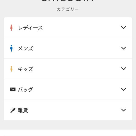
カテゴリー
レディース
メンズ
すべての商品
サンダル
キッズ
すべての商品
レインシューズ
サンダル
バッグ
すべての商品
パンプス
レインシューズ
サンダル
雑貨
スニーカー
すべての商品
スニーカー
レインシューズ
ローファー
リュック
ビジネス・ドレスシューズ