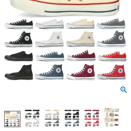
サンダル
キッズ
すべての商品
レインシューズ
サンダル
NEW
すべての商品
パンプス
レインシューズ
サンダル
SALE
スニーカー
すべての商品
スニーカー
レインシューズ
ローファー
レディース新入荷
バッグ
ビジネス・ドレスシューズ
すべての商品
スニーカー
カジュアルシューズ
メンズ新入荷
ローファー
レディースSALE
雑貨
スクール
すべての商品
ワークシューズ
キッズ新入荷
カジュアルシューズ
メンズSALE
フォーマル
リュック
詳細検索
ブーツ
すべての商品
ワークシューズ
キッズSALE
ブーツ
ボディバッグ
ウェア
ケア用品
ブーツ
店舗一覧
ハンドバッグ