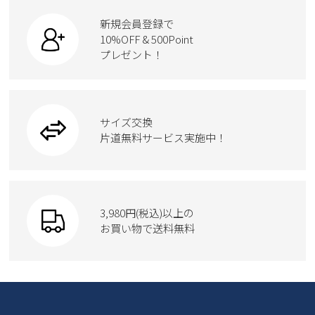
すべての商品
スニーカー
カジュアルシューズ
ボディバッグ
新規会員登録で
ローファー
ケア用品
10%OFF & 500Point
スクール
ワークシューズ
プレゼント！
ハンドバッグ
カジュアルシューズ
雑貨
フォーマル
ブーツ
ビジネスバッグ
ワークシューズ
ブーツ
サイズ交換
ウェア
トートバッグ
ブーツ
片道無料サービス実施中！
Parade
ショルダーバッグ
Parade
ウェア
SKECHERS
財布
SKECHERS
3,980円(税込)以上の
Parade
new balance
お買い物で送料無料
moz
SKECHERS
asics
new balance
GAP
瞬足
puma
EDWIN