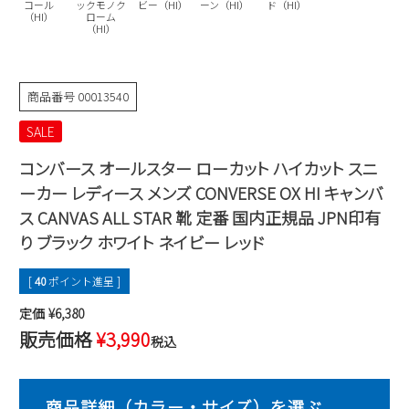
コール
ックモノク
ビー（HI）
ーン（HI）
ド（HI）
（HI）
ローム
2
3
4
5
6
7
8
（HI）
9
10
11
12
13
14
15
16
17
18
19
20
21
22
商品番号
00013540
23
24
25
26
27
28
29
30
31
SALE
2026 年9月
コンバース オールスター ローカット ハイカット スニ
日
月
火
水
木
金
土
ーカー レディース メンズ CONVERSE OX HI キャンバ
1
2
3
4
5
ス CANVAS ALL STAR 靴 定番 国内正規品 JPN印有
6
7
8
9
10
11
12
り ブラック ホワイト ネイビー レッド
13
14
15
16
17
18
19
[
40
ポイント進呈 ]
20
21
22
23
24
25
26
定価
¥
6,380
27
28
29
30
販売価格
¥
3,990
税込