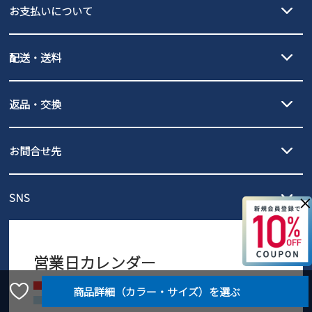
お支払いについて
new balance
クレジットカード決済、AmazonPay決済、
配送・送料
PayPay（オンライン決済）、代金引換のご利用が可能です。
詳しくは
ご利用ガイド
をご確認ください。
【宅配便】
【ネコポス】
返品・交換
北海道・本州・四国・九州…550円
全国一律…220円（税込）
沖縄…1,980円
発送日・送料詳細については
ご利用ガイド
を
履いてみないとわからない靴だからこそ、サイズ交換にかかる送料
3,980円（税込）以上お買い上げで送料無料
ご利用ください。
お問合せ先
の片道無料サービスを実施中！
3,980円（税込）以上お買い上げで送料1,425円
【サイズ交換期間延長のお知らせ】
メール :
info@parade-shoes.jp
ただいまギフト用としてのご利用が増えていることを受け、プレゼ
発送日・送料詳細については
ご利用ガイド
を
SNS
営業時間：11時～17時
×
ントとしても安心してご利用いただけるよう、サイズ交換の受付期
ご利用ください。
メールの返信につきましては、
間を「お届けから30日間」へと延長いたしました。
3営業日以内にさせていただいております。
商品到着後30日以内にメールにてお申し出ください。折り返し詳細
※お問い合わせは現在メール
で受け付けております。
なご案内をお送りいたします。詳しくは
ご利用ガイド
をご利用くだ
営業日カレンダー
※土日祝はお問い合わせ窓口休業日となります。
さい。
Instagram
Facebook
休業日
お問い合わせ窓口休業日
受注受付のみ