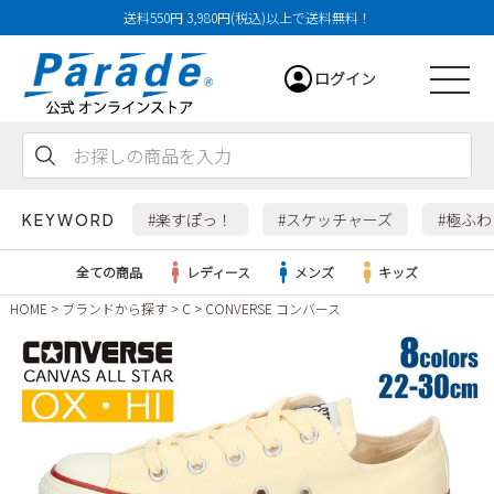
送料550円 3,980円(税込)以上で送料無料！
ログイン
会員登録
お気に入り
カート
#楽すぽっ！
#スケッチャーズ
#極ふ
KEYWORD
全ての商品
レディース
メンズ
キッズ
HOME
ブランドから探す
C
CONVERSE コンバース
レディース
メンズ
すべての商品