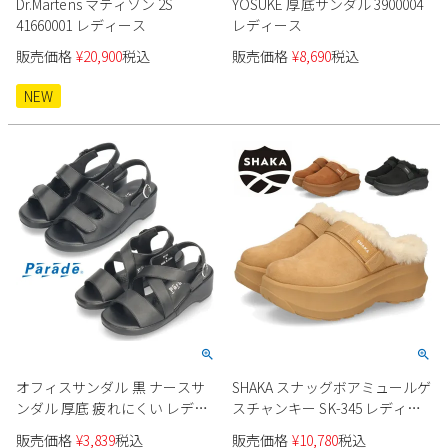
Dr.Martens マティソン 2S
YOSUKE 厚底サンダル 3900004
41660001 レディース
レディース
販売価格
¥
20,900
税込
販売価格
¥
8,690
税込
NEW
オフィスサンダル 黒 ナースサ
SHAKA スナッグボアミュールゲ
ンダル 厚底 疲れにくい レディ
スチャンキー SK-345 レディー
ース サンダル ブラック ベルト
ス
販売価格
¥
3,839
税込
販売価格
¥
10,780
税込