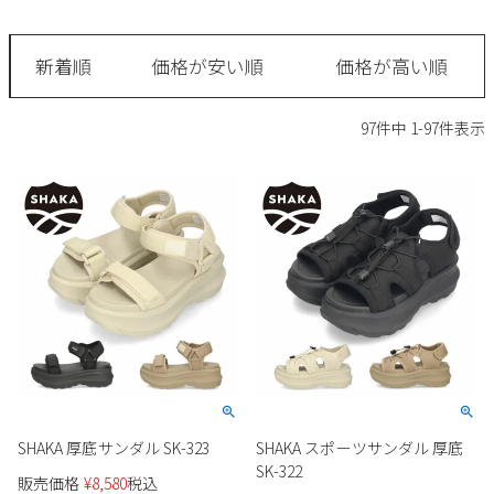
サンダル
キッズ
すべての商品
レインシューズ
新着順
価格が安い順
価格が高い順
サンダル
NEW
すべての商品
パンプス
97
件中
1
-
97
件表示
レインシューズ
サンダル
SALE
スニーカー
すべての商品
スニーカー
レインシューズ
ローファー
レディース新入荷
バッグ
ビジネス・ドレスシューズ
すべての商品
スニーカー
カジュアルシューズ
メンズ新入荷
ローファー
レディースSALE
雑貨
スクール
すべての商品
ワークシューズ
キッズ新入荷
カジュアルシューズ
メンズSALE
フォーマル
リュック
詳細検索
ブーツ
すべての商品
ワークシューズ
キッズSALE
ブーツ
ボディバッグ
SHAKA 厚底サンダル SK-323
SHAKA スポーツサンダル 厚底
ウェア
ケア用品
ブーツ
SK-322
店舗一覧
販売価格
¥
8,580
税込
ハンドバッグ