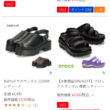
軽量
SALE
SALE
ポイント10倍
人気
Mafmof サボサンダル 1130WK
【対象商品50%%OFF】クロッ
レディース
クス サンダル 厚底 レディース
crocs ブラック 黒 ギャラクシー
定価
¥
4,490
税込
販売価格
¥
6,600
〜
パープル メガ クラッシュ トリ
販売価格
¥
2,990
税込
プル ストラップ 209842 履きや
SALE
（
1
）
4.00
すい ふわふわストラップ