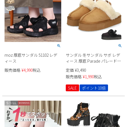
moz 厚底サンダル 51102 レデ
サンダル 冬サンダル サボ レデ
ィース
ィース 厚底 Parade パレード
92802 ブラック キャメル 黒 茶
販売価格
¥
4,990
税込
定価
¥
3,490
ファー付き バックストラップ
販売価格
¥
1,990
税込
ゴム
SALE
ポイント10倍