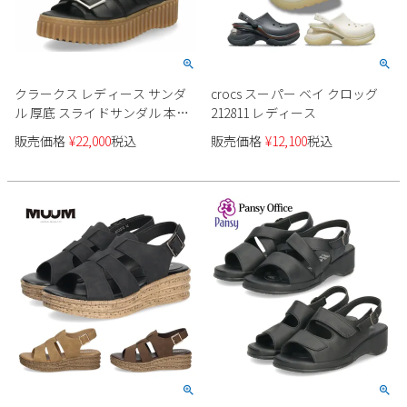
クラークス レディース サンダ
crocs スーパー ベイ クロッグ
ル 厚底 スライドサンダル 本革
212811 レディース
ブラック ホワイト レザーサン
販売価格
¥
22,000
税込
販売価格
¥
12,100
税込
ダル Clarks Torhill Slide トーヒ
ルスライド 26176430 26176428