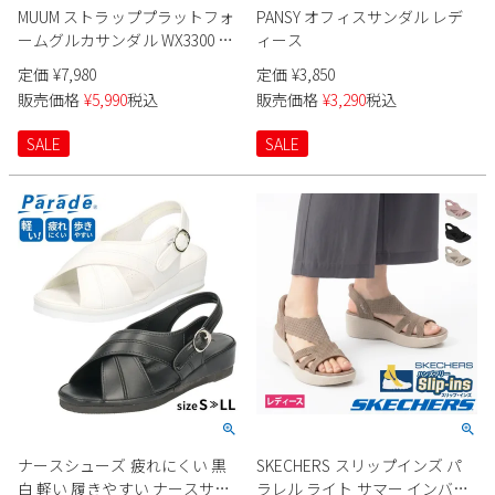
MUUM ストラッププラットフォ
PANSY オフィスサンダル レデ
ームグルカサンダル WX3300 レ
ィース
ディース
定価
¥
7,980
定価
¥
3,850
販売価格
¥
5,990
税込
販売価格
¥
3,290
税込
SALE
SALE
ナースシューズ 疲れにくい 黒
SKECHERS スリップインズ パ
白 軽い 履きやすい ナースサン
ラレル ライト サマー インバイ