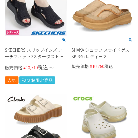
SKECHERS スリップインズ ア
SHAKA シュラフ スライドゲス
ーチフィット2スターダスト
SK-346 レディース
164016 レディース
販売価格
¥
10,780
税込
税込
販売価格
¥
10,710
〜
人気
Parade限定商品