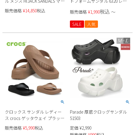
ル メンズ HIJACK SANDALS マニ
トフォームサンダル 6320 レデ
ック MANIC スライド スポーツ
ィース
販売価格
¥
14,850
税込
税込
販売価格
¥
1,990
〜
サンダル ベルクロ 軽量 アウト
ドア
SALE
人気
クロックス サンダル レディー
Parade 厚底クロッグサンダル
ス crocs ゲッタウェイ プラット
51503
フォーム フリップ 209410 靴 ト
販売価格
¥
5,990
税込
定価
¥
2,990
ングサンダル ビーチサンダル
販売価格
¥
990
税込