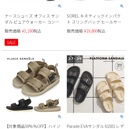
ナースシューズ オフィス サン
SOREL キネティックインパク
ダル ピュアウォーカー コンフ
ト スリングバック ヒールサン
ォート PW7612 ナースサンダル
ダル NL4951 レディース
販売価格
¥
3,190
税込
販売価格
¥
19,800
税込
疲れにくい 厚底 黒 白 ゆったり
滑りにくい pure walker セール
SALE
【対象商品50%%OFF】ハイジ
Parade EVAサンダル 61501 レデ