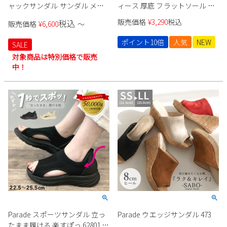
ャックサンダル サンダル メン
ィース 厚底 フラットソール フ
ズ HIJACK SANDALS アルト
ットベッド
販売価格
¥
3,290
税込
税込
販売価格
¥
6,600
〜
ALTO バックストラップ スポー
ツサンダル ベルクロ 軽量 アウ
ポイント10倍
人気
NEW
SALE
トドア
対象商品は特別価格で販売
中！
Parade スポーツサンダル 立っ
Parade ウエッジサンダル 473
たまま履ける 楽すぽっ 62801 レ