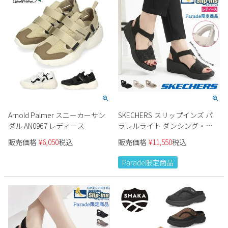
Arnold Palmer スニーカーサン
SKECHERS スリップインズ パ
ダル AN0967 レディース
ラレルライト ダンシング・ア
ウェイ2 163366 レディース
販売価格
¥
6,050
税込
販売価格
¥
11,550
税込
Parade限定商品
Parade限定商品