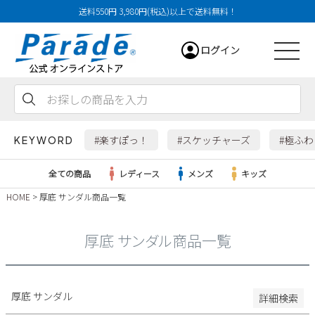
送料550円 3,980円(税込)以上で送料無料！
29cm
ログイン
29.5cm
30cm
31cm
会員登録
お気に入り
カート
32cm
#楽すぽっ！
#スケッチャーズ
#極ふ
KEYWORD
特徴
全ての商品
レディース
メンズ
キッズ
防水・撥水
HOME
厚底 サンダル商品一覧
幅広3E
レディース
幅広4E～
厚底 サンダル商品一覧
検索
メンズ
すべての商品
厚底 サンダル
詳細検索