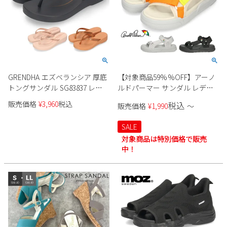
GRENDHA エズベランシア 厚底
【対象商品59%%OFF】アーノ
トングサンダル SG83837 レデ
ルドパーマー サンダル レディ
ィース
ース スポーツサンダル おしゃ
販売価格
¥
3,960
税込
税込
販売価格
¥
1,990
〜
れ かわいい 厚底 黒 スポサン ス
トラップ 軽い 面ファスナー
SALE
AL5420 Arnold Palmer
対象商品は特別価格で販売
中！