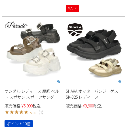
SALE
サンダル レディース 厚底 ベル
SHAKA オッターバンジーゲス
ト スポサン スポーツサンダル 2
SK-325 レディース
本ベルト マジックテープ かか
販売価格
¥
5,990
税込
販売価格
¥
9,900
税込
とあり 歩きやすい キレイめ ア
（
1
）
5.00
ウトドア フェス Parade 415
ポイント10倍