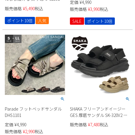
定価
¥
4,990
ディース
販売価格
¥
5,490
税込
販売価格
¥
3,990
税込
ポイント10倍
人気
SALE
ポイント10倍
Parade フットベッドサンダル
SHAKA フリーアンドイージー
DHS1101
GES 厚底サンダル SK-320V2 ユ
ニセックス
定価
¥
4,990
販売価格
¥
7,480
税込
販売価格
¥
2,990
税込