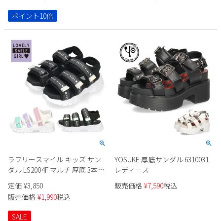
ストラップ Parade パレード
991102 991103
ポイント10倍
ラブリースマイル キッズ サン
YOSUKE 厚底サンダル 6310031
ダル LS2004F マルチ 厚底 3本ベ
レディース
ルト ベルクロ 子供靴 女の子 ス
定価
¥
3,850
販売価格
¥
7,590
税込
ポーツサンダル
販売価格
¥
1,990
税込
SALE