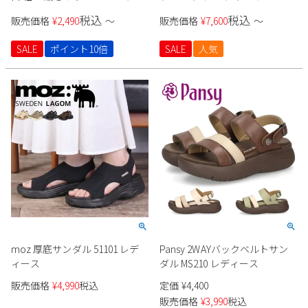
ダル オフィスサンダル 1801 ブ
ト 120012 レディース
税込
税込
販売価格
¥
2,490
〜
販売価格
¥
7,600
〜
ラック ホワイト 厚底 ストラッ
プ 静音 レディース 靴 仕事
SALE
ポイント10倍
SALE
人気
moz 厚底サンダル 51101 レデ
Pansy 2WAYバックベルトサン
ィース
ダル MS210 レディース
販売価格
¥
4,990
税込
定価
¥
4,400
販売価格
¥
3,990
税込