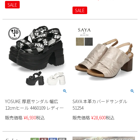
パー
ブラウン カジュアル 本革 日本
SALE
製
2
3
4
5
6
7
8
SALE
9
10
11
12
13
14
15
16
17
18
19
20
21
22
23
24
25
26
27
28
29
30
31
2026 年9月
日
月
火
水
木
金
土
1
2
3
4
5
6
7
8
9
10
11
12
13
14
15
16
17
18
19
20
21
22
23
24
25
26
YOSUKE 厚底サンダル 幅広
SAYA 本革カバードサンダル
12cmヒール 4460109 レディー
51254
27
28
29
30
ス
販売価格
¥
6,930
税込
販売価格
¥
28,600
税込