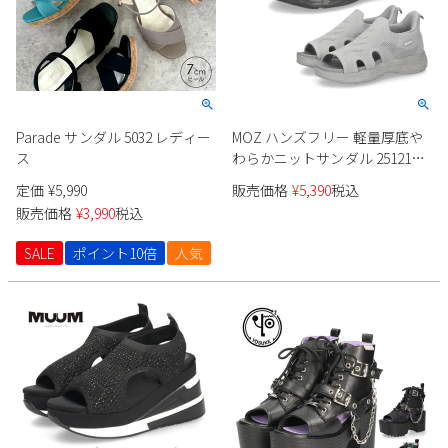
Parade サンダル 5032 レディー
MOZ ハンズフリー 軽量厚底や
ス
わらかニットサンダル 251217
レディース
定価
¥
5,990
販売価格
¥
5,390
税込
販売価格
¥
3,990
税込
SALE
ポイント10倍
人気