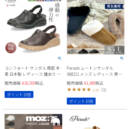
新規会員登録
会社概要
プライバシーポリシー
特定商取引法に基づく表示
コンフォート サンダル 厚底 本
Parade ムートンサンダル
お問い合わせ
革 日本製 レディース 踵あり バ
988211 メンズ レディース 男女
ックベルト 幅広 4E 超軽量 カジ
兼用 冬サンダル スリッパ ふわ
販売価格
¥
16,500
税込
販売価格
¥
1,980
税込
ュアル 革靴 履きやすい 痛くな
ふわ あったかい 防寒
（
1
）
5.00
い 軽い 外反母趾 靴 8010
ポイント10倍
Parade
ポイント10倍