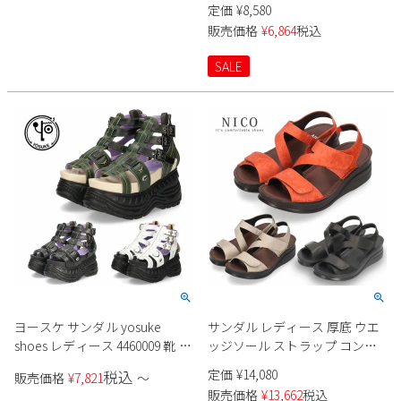
定価
¥
8,580
Parade
雑貨
Parade
ウェア
販売価格
¥
6,864
税込
ご利用ガイド
ビジネスバッグ
SKECHERS
SKECHERS
SALE
Parade
new balance
会員サービス
トートバッグ
moz
SKECHERS
asics
ショルダーバッグ
new balance
お問い合わせ
GAP
瞬足
puma
財布
メルマガ購買
EDWIN
new balance
営業日カレンダー
休業日
お問い合わせ窓口休業日
ヨースケ サンダル yosuke
サンダル レディース 厚底 ウエ
shoes レディース 4460009 靴 厚
ッジソール ストラップ コンフ
2026 年8月
底サンダル ブーツサンダル ス
ォート レザー シューズ NICO ニ
日
月
火
水
木
金
土
定価
¥
14,080
税込
販売価格
¥
7,821
〜
ポーツサンダル 3E バックジッ
コ 41711 黒 ブラック ネイビー
販売価格
¥
13,662
税込
1