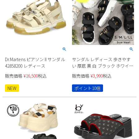
Dr.Martens ピアソン II サンダル
サンダル レディース 歩きやす
42858200 レディース
い 厚底 黒 白 ブラック ホワイト
スポーツサンダル 5cm ヒール
販売価格
¥
16,500
税込
販売価格
¥
3,990
税込
アンクルストラップ ベルト
7018 Parade 靴 シューズ
NEW
ポイント10倍