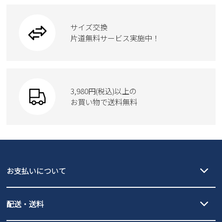
ブーツ
ビジネスバッグ
ワークシューズ
2
3
4
5
6
7
8
ブーツ
9
10
11
12
13
14
15
サイズ交換
ウェア
トートバッグ
ブーツ
片道無料サービス実施中！
16
17
18
19
20
21
22
23
24
25
26
27
28
29
Parade
ショルダーバッグ
Parade
ウェア
30
31
SKECHERS
財布
SKECHERS
2026 年9月
3,980円(税込)以上の
Parade
new balance
日
月
お買い物で送料無料
火
水
木
金
土
moz
SKECHERS
1
2
3
4
5
asics
new balance
6
7
8
9
10
11
12
GAP
瞬足
13
14
15
16
17
18
19
puma
20
EDWIN
21
22
23
24
25
26
お支払いについて
27
28
29
30
new balance
クレジットカード決済、AmazonPay決済、
配送・送料
PayPay（オンライン決済）、代金引換のご利用が可能です。
詳しくは
ご利用ガイド
をご確認ください。