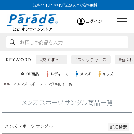
送料550円 3,980円(税込)以上で送料無料！
29cm
ログイン
29.5cm
30cm
31cm
会員登録
お気に入り
カート
32cm
#楽すぽっ！
#スケッチャーズ
#極ふ
KEYWORD
特徴
全ての商品
レディース
メンズ
キッズ
防水・撥水
HOME
メンズ スポーツ サンダル商品一覧
幅広3E
レディース
幅広4E～
メンズ スポーツ サンダル商品一覧
検索
メンズ
すべての商品
メンズ スポーツ サンダル
詳細検索