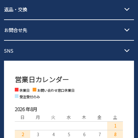
【宅配便】
【ネコポス】
新規会員登録
返品・交換
北海道・本州・四国・九州…550円
全国一律…220円（税込）
沖縄…1,980円
発送日・送料詳細については
ご利用ガイド
を
履いてみないとわからない靴だからこそ、サイズ交換にかかる送料
会社概要
3,980円（税込）以上お買い上げで送料無料
ご利用ください。
お問合せ先
の片道無料サービスを実施中！
3,980円（税込）以上お買い上げで送料1,425円
【サイズ交換期間延長のお知らせ】
プライバシーポリシー
メール :
info@parade-shoes.jp
ただいまギフト用としてのご利用が増えていることを受け、プレゼ
発送日・送料詳細については
ご利用ガイド
を
SNS
営業時間：11時～17時
ントとしても安心してご利用いただけるよう、サイズ交換の受付期
ご利用ください。
特定商取引法に基づく表示
メールの返信につきましては、
間を「お届けから30日間」へと延長いたしました。
3営業日以内にさせていただいております。
商品到着後30日以内にメールにてお申し出ください。折り返し詳細
※お問い合わせは現在メール
で受け付けております。
なご案内をお送りいたします。詳しくは
ご利用ガイド
をご利用くだ
お問い合わせ
営業日カレンダー
※土日祝はお問い合わせ窓口休業日となります。
さい。
Instagram
Facebook
休業日
お問い合わせ窓口休業日
受注受付のみ
2026 年8月
日
月
火
水
木
金
土
1
2
3
4
5
6
7
8