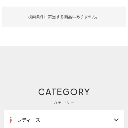
サンダル
キッズ
すべての商品
レインシューズ
検索条件に該当する商品はありません。
サンダル
NEW
すべての商品
パンプス
レインシューズ
サンダル
SALE
スニーカー
すべての商品
スニーカー
レインシューズ
ローファー
レディース新入荷
バッグ
ビジネス・ドレスシューズ
すべての商品
スニーカー
カジュアルシューズ
メンズ新入荷
ローファー
レディースSALE
雑貨
スクール
すべての商品
ワークシューズ
キッズ新入荷
CATEGORY
カジュアルシューズ
メンズSALE
フォーマル
リュック
詳細検索
ブーツ
カテゴリー
すべての商品
ワークシューズ
キッズSALE
ブーツ
ボディバッグ
ウェア
ケア用品
レディース
ブーツ
店舗一覧
ハンドバッグ