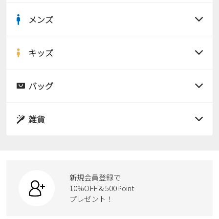
Parade
雑貨
Parade
ウェア
メンズ
ご利用ガイド
ビジネスバッグ
SKECHERS
すべての商品
SKECHERS
Parade
new balance
会員サービス
トートバッグ
サンダル
キッズ
moz
すべての商品
SKECHERS
asics
ショルダーバッグ
new balance
お問い合わせ
レインシューズ
サンダル
バッグ
GAP
瞬足
puma
すべての商品
財布
パンプス
メルマガ購買
EDWIN
レインシューズ
サンダル
雑貨
スニーカー
new balance
すべての商品
スニーカー
レインシューズ
ローファー
営業日カレンダー
リュック
ビジネス・ドレスシューズ
すべての商品
スニーカー
休業日
お問い合わせ窓口休業日
カジュアルシューズ
ボディバッグ
新規会員登録で
ローファー
ケア用品
10%OFF & 500Point
2026 年8月
スクール
ワークシューズ
プレゼント！
ハンドバッグ
日
月
火
水
木
金
土
カジュアルシューズ
雑貨
フォーマル
1