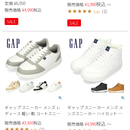
カー ホワイト ブラック GAP
定価
¥
6,050
税込
Parade
販売価格
¥
1,990
〜
雑貨
GPU12316 ベージュ 黒 ローカッ
Parade
ウェア
販売価格
¥
4,990
税込
（
1
）
ご利用ガイド
5.00
ト軽量 クッション性
ビジネスバッグ
SKECHERS
SKECHERS
SALE
SALE
Parade
new balance
会員サービス
トートバッグ
moz
SKECHERS
asics
ショルダーバッグ
new balance
お問い合わせ
GAP
瞬足
puma
財布
メルマガ購買
EDWIN
new balance
営業日カレンダー
休業日
お問い合わせ窓口休業日
ギャップ スニーカー メンズ レ
ギャップ スニーカー メンズ メ
2026 年8月
ディース 軽い 靴 コートスニー
ンズスニーカー ハイカット 防
カー ホワイト ブラック GAP
水 靴 GAP レディース シューズ
日
月
火
水
木
金
土
販売価格
¥
3,430
税込
税込
販売価格
¥
4,990
〜
GPU12402 ベージュ グレー オレ
GPU22206 ホワイト 白 ブラック
1
（
1
）
5.00