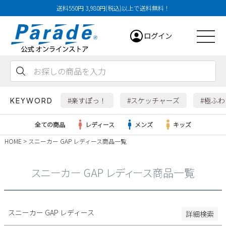
送料550円 3,980円(税込)以上で送料無料！
29cm
ログイン
29.5cm
30cm
31cm
会員登録
お気に入り
カート
32cm
#楽すぽっ！
#スケッチャーズ
#極ふ
KEYWORD
特徴
全ての商品
レディース
メンズ
キッズ
防水・撥水
HOME
スニーカー GAP レディース商品一覧
幅広3E
レディース
幅広4E～
スニーカー GAP レディース商品一覧
検索
メンズ
すべての商品
スニーカー GAP レディース
詳細検索