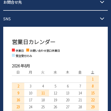
3,980円（税込）以上お買い上げで送料無料
ご利用ください。
お問合せ先
の片道無料サービスを実施中！
3,980円（税込）以上お買い上げで送料1,425円
【サイズ交換期間延長のお知らせ】
メール :
info@parade-shoes.jp
ただいまギフト用としてのご利用が増えていることを受け、プレゼ
発送日・送料詳細については
ご利用ガイド
を
SNS
営業時間：11時～17時
ントとしても安心してご利用いただけるよう、サイズ交換の受付期
ご利用ください。
メールの返信につきましては、
間を「お届けから30日間」へと延長いたしました。
3営業日以内にさせていただいております。
商品到着後30日以内にメールにてお申し出ください。折り返し詳細
※お問い合わせは現在メール
で受け付けております。
なご案内をお送りいたします。詳しくは
ご利用ガイド
をご利用くだ
営業日カレンダー
※土日祝はお問い合わせ窓口休業日となります。
さい。
Instagram
Facebook
休業日
お問い合わせ窓口休業日
受注受付のみ
2026 年8月
日
月
火
水
木
金
土
1
2
3
4
5
6
7
8
9
10
11
12
13
14
15
16
17
18
19
20
21
22
23
24
25
26
27
28
29