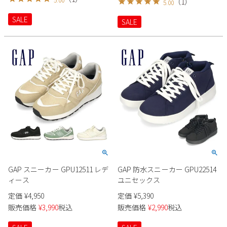
（
1
）
5.00
ンジ 黒 軽量 クッション性
黒 ウィート
2
3
4
5
6
7
8
SALE
SALE
9
10
11
12
13
14
15
16
17
18
19
20
21
22
23
24
25
26
27
28
29
30
31
2026 年9月
日
月
火
水
木
金
土
1
2
3
4
5
6
7
8
9
10
11
12
13
14
15
16
17
18
19
20
21
22
23
24
25
26
GAP スニーカー GPU12511 レデ
GAP 防水スニーカー GPU22514
27
28
29
30
ィース
ユニセックス
定価
¥
4,950
定価
¥
5,390
販売価格
¥
3,990
税込
販売価格
¥
2,990
税込