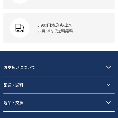
Parade
ショルダーバッグ
Parade
ウェア
SKECHERS
財布
SKECHERS
3,980円(税込)以上の
Parade
new balance
お買い物で送料無料
moz
SKECHERS
asics
new balance
GAP
瞬足
puma
EDWIN
お支払いについて
new balance
クレジットカード決済、AmazonPay決済、
配送・送料
PayPay（オンライン決済）、代金引換のご利用が可能です。
詳しくは
ご利用ガイド
をご確認ください。
【宅配便】
【ネコポス】
返品・交換
北海道・本州・四国・九州…550円
全国一律…220円（税込）
沖縄…1,980円
発送日・送料詳細については
ご利用ガイド
を
履いてみないとわからない靴だからこそ、サイズ交換にかかる送料