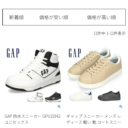
サンダル
キッズ
すべての商品
レインシューズ
新着順
価格が安い順
価格が高い順
サンダル
NEW
すべての商品
パンプス
11
件中
1
-
11
件表示
レインシューズ
サンダル
SALE
スニーカー
すべての商品
スニーカー
レインシューズ
ローファー
レディース新入荷
バッグ
ビジネス・ドレスシューズ
すべての商品
スニーカー
カジュアルシューズ
メンズ新入荷
ローファー
レディースSALE
雑貨
スクール
すべての商品
ワークシューズ
キッズ新入荷
カジュアルシューズ
メンズSALE
フォーマル
リュック
詳細検索
ブーツ
すべての商品
ワークシューズ
キッズSALE
ブーツ
ボディバッグ
GAP 防水スニーカー GPU22342
ギャップ スニーカー メンズ レ
ウェア
ケア用品
ブーツ
ユニセックス
ディース 軽い 靴 コートスニー
店舗一覧
ハンドバッグ