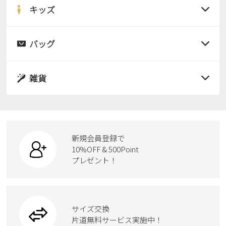
サンダル
キッズ
すべての商品
レインシューズ
サンダル
バッグ
すべての商品
パンプス
レインシューズ
サンダル
雑貨
スニーカー
すべての商品
スニーカー
レインシューズ
ローファー
リュック
ビジネス・ドレスシューズ
すべての商品
スニーカー
カジュアルシューズ
ボディバッグ
新規会員登録で
ローファー
ケア用品
10%OFF & 500Point
スクール
ワークシューズ
プレゼント！
ハンドバッグ
カジュアルシューズ
雑貨
フォーマル
ブーツ
ビジネスバッグ
ワークシューズ
ブーツ
サイズ交換
ウェア
トートバッグ
ブーツ
片道無料サービス実施中！