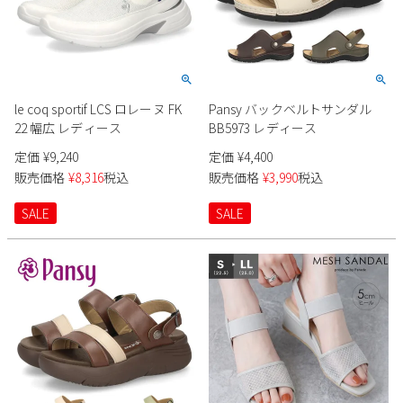
le coq sportif LCS ロレーヌ FK
Pansy バックベルトサンダル
22 幅広 レディース
BB5973 レディース
定価
¥
9,240
定価
¥
4,400
販売価格
¥
8,316
税込
販売価格
¥
3,990
税込
SALE
SALE