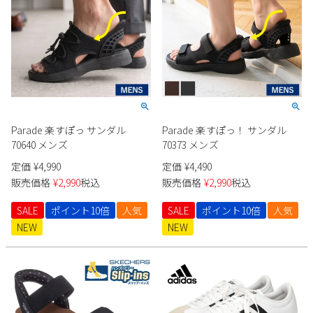
2
3
4
5
6
7
8
9
10
11
12
13
14
15
16
17
18
19
20
21
22
23
24
25
26
27
28
29
30
31
2026 年9月
Parade 楽すぽっ サンダル
Parade 楽すぽっ！ サンダル
日
月
火
水
木
金
土
70640 メンズ
70373 メンズ
1
2
3
4
5
定価
¥
4,990
定価
¥
4,490
6
7
8
9
10
11
12
販売価格
¥
2,990
税込
販売価格
¥
2,990
税込
13
14
15
16
17
18
19
SALE
ポイント10倍
人気
SALE
ポイント10倍
人気
20
21
22
23
24
25
26
NEW
NEW
27
28
29
30