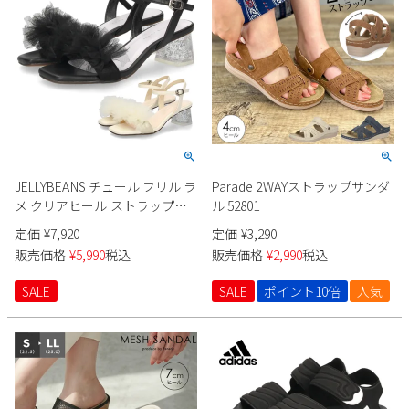
JELLYBEANS チュール フリル ラ
Parade 2WAYストラップサンダ
メ クリアヒール ストラップサ
ル 52801
ンダル 204-62166
定価
¥
7,920
定価
¥
3,290
販売価格
¥
5,990
税込
販売価格
¥
2,990
税込
SALE
SALE
ポイント10倍
人気