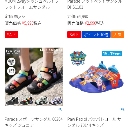
MUUM 2wayメッシュベルトプ
Parade フットベッドサンダル
ラットフォームサンダル
DHS1101
WX6142 レディース
定価
¥
9,878
定価
¥
4,990
販売価格
¥
5,990
税込
販売価格
¥
2,990
税込
SALE
SALE
ポイント10倍
人気
Parade スポーツサンダル 66304
Paw Patrol バウパトロール サ
キッズ ジュニア
ンダル 70144 キッズ