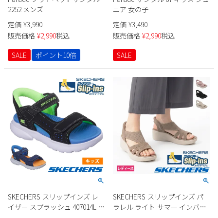
2252 メンズ
ニア 女の子
定価
¥
3,990
定価
¥
3,490
販売価格
¥
2,990
税込
販売価格
¥
2,990
税込
SALE
ポイント10倍
SALE
SKECHERS スリップインズ レ
SKECHERS スリップインズ パ
イザー スプラッシュ 407014L キ
ラレル ライト サマー インバイ
ッズ 男の子
ト 120012 レディース