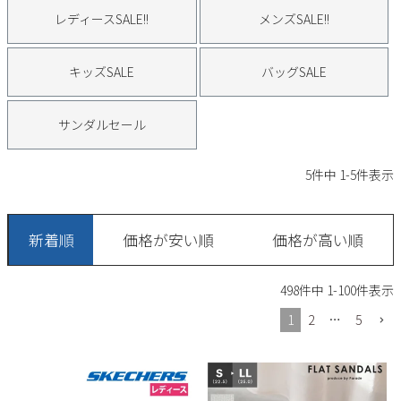
サンダル
キッズ
レディースSALE!!
メンズSALE!!
すべての商品
レインシューズ
サンダル
NEW
キッズSALE
バッグSALE
すべての商品
パンプス
レインシューズ
サンダルセール
サンダル
SALE
スニーカー
すべての商品
スニーカー
レインシューズ
5
件中
1
-
5
件表示
ローファー
レディース新入荷
バッグ
ビジネス・ドレスシューズ
すべての商品
スニーカー
カジュアルシューズ
メンズ新入荷
新着順
価格が安い順
価格が高い順
ローファー
レディースSALE
雑貨
スクール
すべての商品
ワークシューズ
キッズ新入荷
498
件中
1
-
100
件表示
カジュアルシューズ
メンズSALE
フォーマル
リュック
詳細検索
ブーツ
1
2
…
5
すべての商品
ワークシューズ
キッズSALE
ブーツ
ボディバッグ
ウェア
ケア用品
ブーツ
店舗一覧
ハンドバッグ