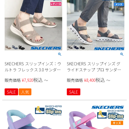
SKECHERS スリップインズ：ウ
SKECHERS スリップインズ グ
ルトラ フレックス 3.0 サンダル
ライドステップ プロ サンダル
164085 レディース
232980 メンズ
税込
税込
販売価格
¥
7,920
〜
販売価格
¥
8,400
〜
SALE
人気
SALE