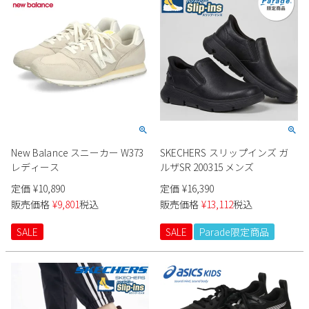
New Balance スニーカー W373
SKECHERS スリップインズ ガ
レディース
ルザSR 200315 メンズ
定価
¥
10,890
定価
¥
16,390
販売価格
¥
9,801
税込
販売価格
¥
13,112
税込
SALE
SALE
Parade限定商品