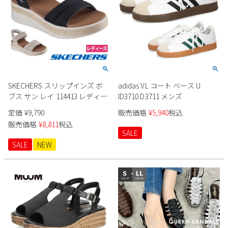
新規会員登録
会社概要
プライバシーポリシー
SKECHERS スリップインズ ボ
adidas VL コート ベース U
特定商取引法に基づく表示
ブス サン レイ 114413 レディー
ID3710 D3711 メンズ
ス
定価
¥
9,790
販売価格
¥
5,940
税込
お問い合わせ
販売価格
¥
8,811
税込
SALE
SALE
NEW