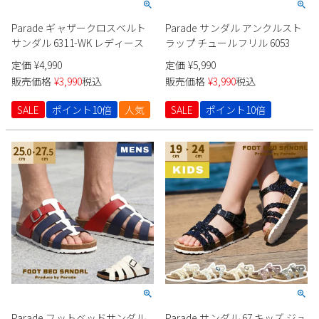
Parade ギャザークロスベルト
Parade サンダル アンクルスト
サンダル 6311-WK レディース
ラップ チュールフリル 6053
定価
¥
4,990
定価
¥
5,990
販売価格
¥
3,990
税込
販売価格
¥
3,990
税込
SALE
ポイント10倍
人気
SALE
ポイント10倍
Parade フットベッドサンダル
Parade サンダル 67 キッズ ジュ