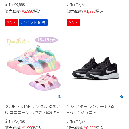
定価
¥
3,990
定価
¥
2,750
販売価格
¥
2,990
税込
販売価格
¥
1,990
税込
SALE
ポイント10倍
SALE
DOUBLE STAR サンダル ゆめか
NIKE スターランナー５ GS
わ ユニコーン うさぎ 4609 キッ
HF7004 ジュニア
ズ
定価
¥
2,750
定価
¥
7,370
販売価格
¥
1,990
税込
販売価格
¥
6,633
税込