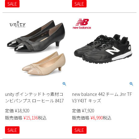
SALE
SALE
unity ポインテッドトゥ素材コ
new balance 442 チーム Jnr TF
ンビパンプス ローヒール 8417
V3 Y43T キッズ
定価
¥
18,920
定価
¥
7,920
販売価格
¥
15,136
税込
販売価格
¥
6,990
税込
SALE
SALE