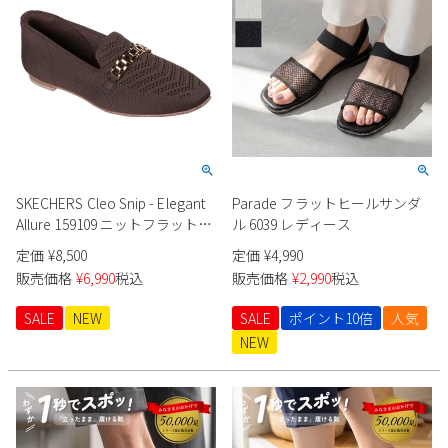
Parade
雑貨
Parade
ウェア
ご利用ガイド
ビジネスバッグ
SKECHERS
SKECHERS
Parade
new balance
会員サービス
トートバッグ
moz
SKECHERS
asics
ショルダーバッグ
new balance
お問い合わせ
GAP
瞬足
puma
財布
SKECHERS Cleo Snip - Elegant
Parade フラットヒールサンダ
メルマガ購買
EDWIN
Allure 159109 ニットフラットシ
ル 6039 レディース
ューズ
定価
¥
8,500
定価
¥
4,990
new balance
販売価格
¥
6,990
税込
販売価格
¥
2,990
税込
営業日カレンダー
SALE
NEW
SALE
ポイント10倍
人気
NEW
休業日
お問い合わせ窓口休業日
2026 年8月
日
月
火
水
木
金
土
1