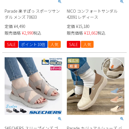
Parade 楽すぽっ スポーツサン
NICO コンフォートサンダル
ダル メンズ 70633
42091 レディース
定価
¥
4,490
定価
¥
15,180
販売価格
¥
2,990
税込
販売価格
¥
13,662
税込
SALE
ポイント10倍
人気
SALE
人気
SKECHERS スリップインズ ゴ
Parade カジュアルシューズ バ