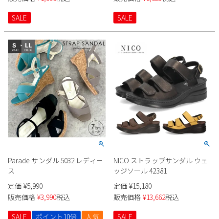
SALE
SALE
Parade サンダル 5032 レディー
NICO ストラップサンダル ウェ
ス
ッジソール 42381
定価
¥
5,990
定価
¥
15,180
販売価格
¥
3,990
税込
販売価格
¥
13,662
税込
SALE
ポイント10倍
人気
SALE