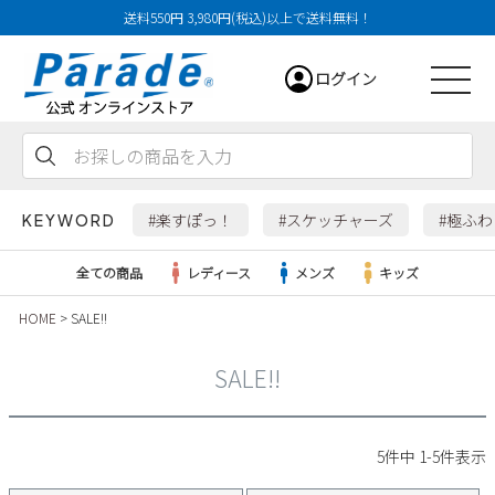
送料550円 3,980円(税込)以上で送料無料！
ログイン
会員登録
お気に入り
カート
#楽すぽっ！
#スケッチャーズ
#極ふ
KEYWORD
全ての商品
レディース
メンズ
キッズ
HOME
SALE!!
レディース
SALE!!
メンズ
すべての商品
5
件中
1
-
5
件表示