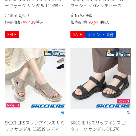
ーウォーク サンダル 141489 レ
ブーシュ 51308 レディース
ディース
定価
¥
10,450
定価
¥
3,990
販売価格
¥
9,405
税込
販売価格
¥
2,990
税込
SALE
SALE
ポイント10倍
SKECHERSスリップインズ サミ
SKECHERSスリップインズ ゴー
ッツ サンダル 119519 レディー
ウォーク サンダル 141276 レ
ス
ディース