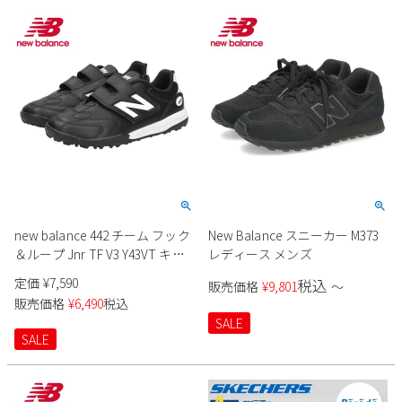
new balance 442 チーム フック
New Balance スニーカー M373
＆ループ Jnr TF V3 Y43VT キッ
レディース メンズ
ズ
定価
¥
7,590
税込
販売価格
¥
9,801
〜
販売価格
¥
6,490
税込
SALE
SALE