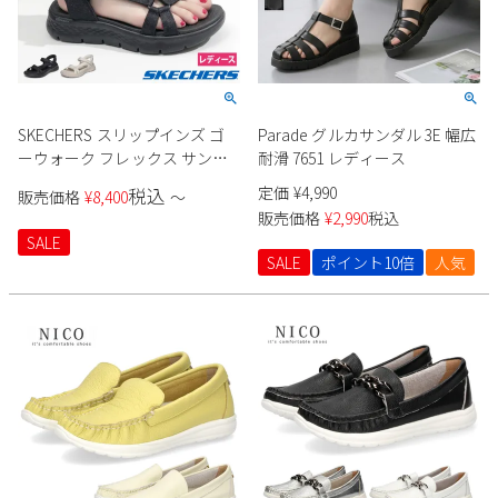
SKECHERS スリップインズ ゴ
Parade グルカサンダル 3E 幅広
ーウォーク フレックス サンダ
耐滑 7651 レディース
ル 141481 レディース
定価
¥
4,990
税込
販売価格
¥
8,400
〜
販売価格
¥
2,990
税込
SALE
SALE
ポイント10倍
人気