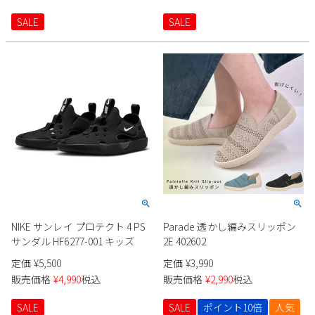
SALE
SALE
NIKE サンレイ プロテクト 4 PS
Parade 透かし編みスリッポン
サンダル HF6277-001 キッズ
2E 402602
定価
¥
5,500
定価
¥
3,990
販売価格
¥
4,990
税込
販売価格
¥
2,990
税込
SALE
SALE
ポイント10倍
人気