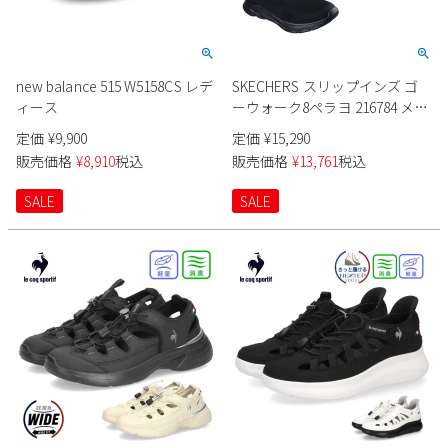
new balance 515 W5158CS レデ
SKECHERS スリップインズ ゴ
ィース
ーウォーク8ペラヨ 216784 メン
ズ
定価
¥
9,900
定価
¥
15,290
販売価格
¥
8,910
税込
販売価格
¥
13,761
税込
SALE
SALE