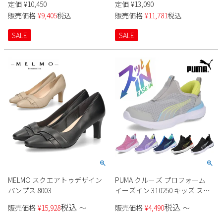
定価
¥
10,450
定価
¥
13,090
販売価格
¥
9,405
税込
販売価格
¥
11,781
税込
SALE
SALE
MELMO スクエアトゥデザイン
PUMA クルーズ プロフォーム
パンプス 8003
イーズイン 310250 キッズ スニ
ーカースリッポン 男の子 女の
税込
税込
販売価格
¥
15,928
〜
販売価格
¥
4,490
〜
子