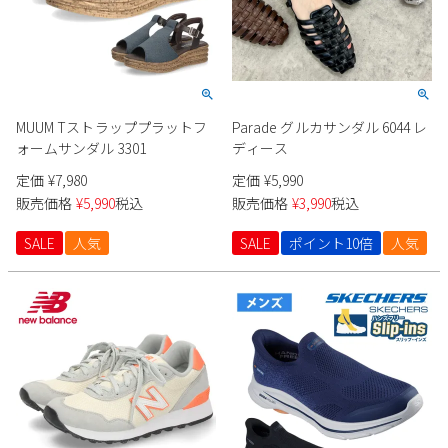
MUUM Tストラッププラットフ
Parade グルカサンダル 6044 レ
ォームサンダル 3301
ディース
定価
¥
7,980
定価
¥
5,990
販売価格
¥
5,990
税込
販売価格
¥
3,990
税込
SALE
人気
SALE
ポイント10倍
人気