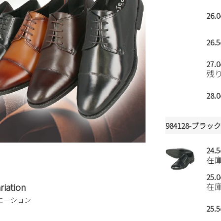
26.
26.
27.
残
28.
984128-ブラッ
24.
在
25.
riation
在
エーション
25.