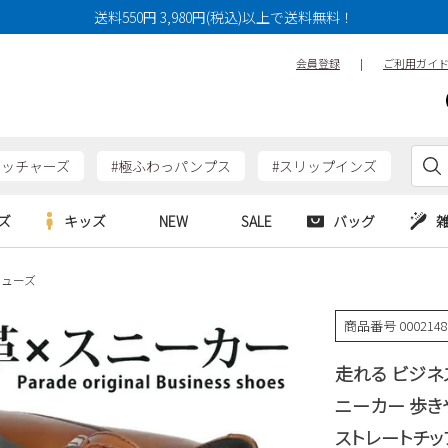
送料550円 3,980円(税込)以上で送料無料！
会員登録
|
ご利用ガイ
ケッチャーズ
#極ふわっパンプス
#スリップインズ
ズ
キッズ
NEW
SALE
バッグ
シューズ
e
Parade
Parade
アルシューズ
バッグ
カジュアルシューズ
HERS
SKECHERS
SKECHERS
商品番号
000214
シューズ
ダーバッグ
ワークシューズ
alance
moz
GAP
走れる ビジネ
new balance
EDWIN
ブーツ
puma
new balance
ニーカー 歩き
ウェア
ストレートチッ