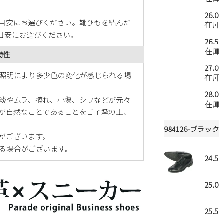
26.
を目安にお選びください。靴ひもを結んだ
在
を目安にお選びください。
26.
在
特性
27.
照明により多少色の変化が感じられる場
在
28.
淡やムラ、擦れ、小傷、シワなどが元々
在
が自然なことであることをご了承の上、
984126-ブラッ
がございます。
る場合がございます。
24.
25.
25.