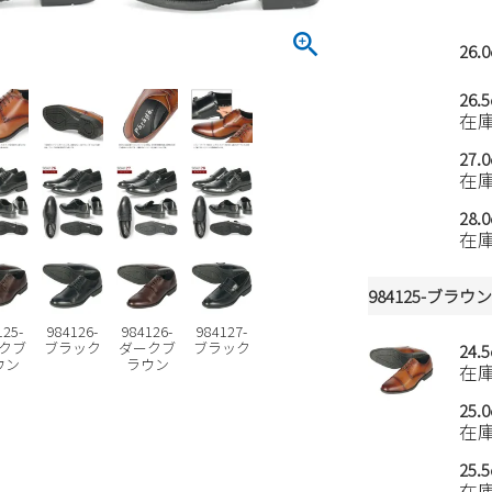
26.
26.
在
27.
在
28.
在
984125-ブラウ
125-
984126-
984126-
984127-
クブ
ブラック
ダークブ
ブラック
24.
ウン
ラウン
在
25.
在
25.
在