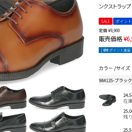
ンクストラップ 革
SALE
ポイント
定価
¥
9,900
販売価格
¥
6
[
699
ポイント進呈 
カラー
サイズ
984125-ブラッ
24.
在
25.
残
25.