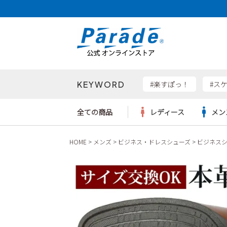
KEYWORD
検索
#楽すぽっ！
#ス
全ての商品
レディース
メン
HOME
メンズ
ビジネス・ドレスシューズ
ビジネス
Parad
サンダル
サンダル
サンダル
レディース新入荷
レディースSALE
リュック
ケア用品
カジュ
トート
SKEC
レインシューズ
レインシューズ
レインシューズ
メンズ新入荷
メンズSALE
ボディバッグ
雑貨
ワーク
ショル
new b
asics
パンプス
スニーカー
スニーカー
キッズ新入荷
キッズSALE
ハンドバッグ
ブーツ
財布
瞬足
スニーカー
ビジネス・ドレスシューズ
スクール
ビジネスバッグ
ウェア
ローファー
ローファー
フォーマル