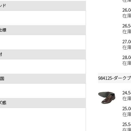
ンド
26.
在
26.
仕様
在
27.
在
材
28.
在
984125-ダー
国
24.
在
ズ感
25.
在
25.
在