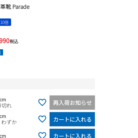
靴 Parade
10倍
,990
税込
]
ク
5cm
再入荷お知らせ
庫切れ
0cm
カートに入れる
りわずか
カートに入れる
5cm