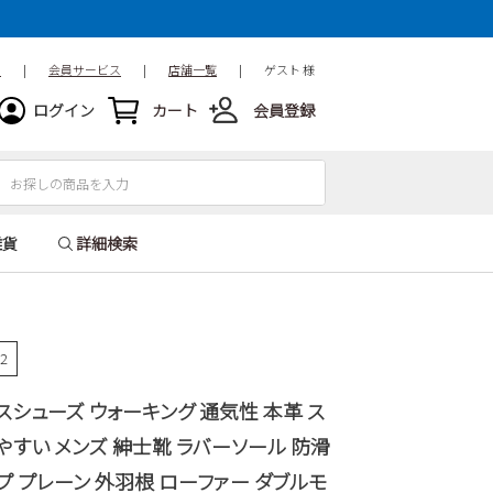
ド
|
会員サービス
|
店舗一覧
|
ゲスト 様
ログイン
カート
会員登録
雑貨
詳細検索
82
スシューズ ウォーキング 通気性 本革 ス
やすい メンズ 紳士靴 ラバーソール 防滑
プ プレーン 外羽根 ローファー ダブルモ