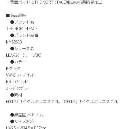
・背面パッドにTHE NORTH FACE独自の抗菌防臭加工
新規会員登録
■商品詳細
●ブランド名
会社概要
THE NORTH FACE
●ブランド品番
プライバシーポリシー
NM62610
●シリーズ名
特定商取引法に基づく表示
LEAP30 （リープ30）
●カラー
K-ﾌﾞﾗｯｸ
お問い合わせ
VW-ﾋﾞﾝﾃｰｼﾞﾎﾜｲﾄ
RR-ﾚｲｼﾞﾚｯﾄﾞ
ZH-ｼﾞﾝｸｸﾞﾚｰ
●素材
600Dリサイクルポリエステル、1200Dリサイクルポリエステル
●原産国 ベトナム
●サイズ対応
H46.5×W34.5×D17cm