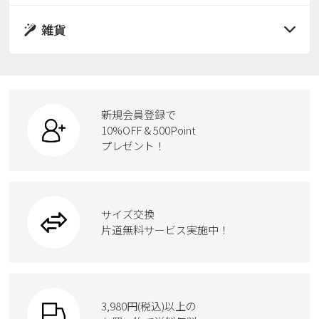
パンプス
レインシューズ
サンダル
雑貨
スニーカー
すべての商品
スニーカー
レインシューズ
ローファー
リュック
ビジネス・ドレスシューズ
すべての商品
スニーカー
カジュアルシューズ
ボディバッグ
新規会員登録で
ローファー
ケア用品
10%OFF & 500Point
スクール
ワークシューズ
プレゼント！
ハンドバッグ
カジュアルシューズ
雑貨
フォーマル
ブーツ
ビジネスバッグ
ワークシューズ
ブーツ
サイズ交換
ウェア
トートバッグ
ブーツ
片道無料サービス実施中！
Parade
ショルダーバッグ
Parade
ウェア
SKECHERS
財布
SKECHERS
3,980円(税込)以上の
Parade
new balance