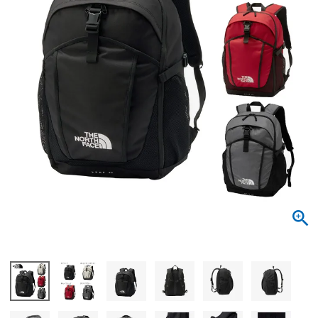
サンダル
キッズ
すべての商品
レインシューズ
サンダル
NEW
すべての商品
パンプス
レインシューズ
サンダル
SALE
スニーカー
すべての商品
スニーカー
レインシューズ
ローファー
レディース新入荷
バッグ
ビジネス・ドレスシューズ
すべての商品
スニーカー
カジュアルシューズ
メンズ新入荷
ローファー
レディースSALE
雑貨
スクール
すべての商品
ワークシューズ
キッズ新入荷
カジュアルシューズ
メンズSALE
フォーマル
リュック
詳細検索
ブーツ
すべての商品
ワークシューズ
キッズSALE
ブーツ
ボディバッグ
ウェア
ケア用品
ブーツ
店舗一覧
ハンドバッグ