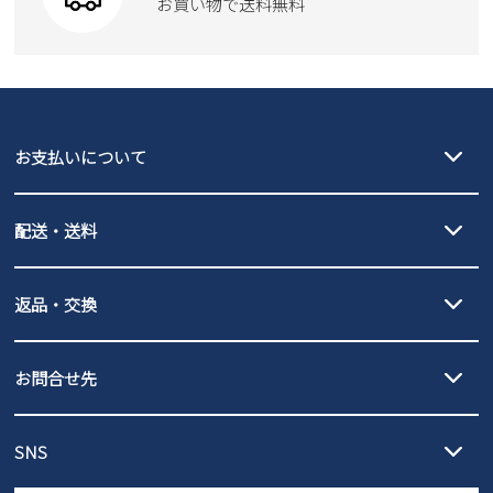
お買い物で送料無料
moz
SKECHERS
asics
new balance
GAP
瞬足
puma
EDWIN
お支払いについて
new balance
クレジットカード決済、AmazonPay決済、
配送・送料
PayPay（オンライン決済）、代金引換のご利用が可能です。
詳しくは
ご利用ガイド
をご確認ください。
【宅配便】
【ネコポス】
返品・交換
北海道・本州・四国・九州…550円
全国一律…220円（税込）
沖縄…1,980円
発送日・送料詳細については
ご利用ガイド
を
履いてみないとわからない靴だからこそ、サイズ交換にかかる送料
3,980円（税込）以上お買い上げで送料無料
ご利用ください。
お問合せ先
の片道無料サービスを実施中！
3,980円（税込）以上お買い上げで送料1,425円
【サイズ交換期間延長のお知らせ】
メール :
info@parade-shoes.jp
ただいまギフト用としてのご利用が増えていることを受け、プレゼ
発送日・送料詳細については
ご利用ガイド
を
SNS
営業時間：11時～17時
ントとしても安心してご利用いただけるよう、サイズ交換の受付期
ご利用ください。
メールの返信につきましては、
間を「お届けから30日間」へと延長いたしました。