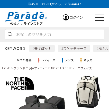
送料550円 3,980円(税込)以上で送料無料！
ログイン
会員登録
お気に入り
カート
#楽すぽっ！
#スケッチャーズ
#極ふ
KEYWORD
全ての商品
レディース
メンズ
キッズ
HOME
ブランドから探す
T
THE NORTH FACE ザノースフェイス
レディース
メンズ
すべての商品