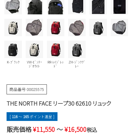
Parade
雑貨
Parade
ウェア
ご利用ガイド
ビジネスバッグ
SKECHERS
SKECHERS
Parade
new balance
会員サービス
トートバッグ
moz
SKECHERS
asics
ショルダーバッグ
new balance
お問い合わせ
GAP
瞬足
puma
財布
K-ﾌﾞﾗｯｸ
VW-ﾋﾞﾝﾃｰ
RR-ﾚｲｼﾞﾚｯ
ZH-ｼﾞﾝｸｸﾞ
メルマガ購買
ｼﾞﾎﾜｲﾄ
ﾄﾞ
ﾚｰ
EDWIN
new balance
商品番号
00025575
営業日カレンダー
THE NORTH FACE リープ30 62610 リュック
休業日
お問い合わせ窓口休業日
[
116
〜
165
ポイント進呈 ]
2026 年8月
販売価格
¥
11,550
〜
¥
16,500
税込
日
月
火
水
木
金
土
1