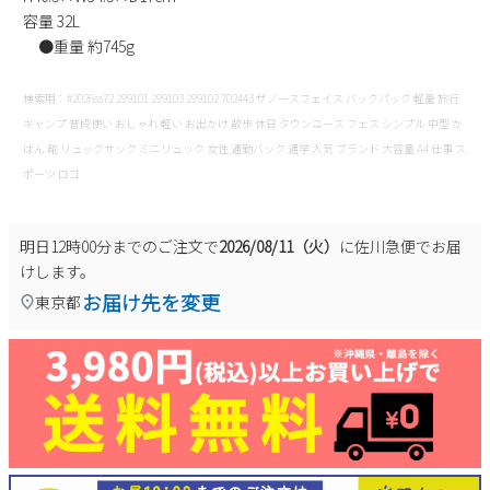
容量 32L
●重量 約745g
検索用：#2026ss72 299101 299103 299102 702443 ザノースフェイス バックパック 軽量 旅行
キャンプ 普段使い おしゃれ 軽い お出かけ 散歩 休日 タウンユース フェス シンプル 中型 か
ばん 鞄 リュックサック ミニリュック 女性 通勤バック 通学 人気 ブランド 大容量 A4 仕事 ス
ポーツ ロゴ
明日
12時00分
までのご注文で
2026/08/11（火）
に
佐川急便
でお届
けします。
お届け先を変更
東京都