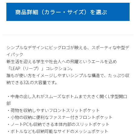
2
3
4
5
6
7
8
9
10
11
12
13
14
15
16
17
18
19
20
21
22
23
24
25
26
27
28
29
30
31
シンプルなデザインにビッグロゴが映える、スポーティな中型デ
2026 年9月
イパック
新生活を迎える学生や社会人への飛躍というエールを込め
日
月
火
水
木
金
土
「LEAP（リープ）」コレクション。
1
2
3
4
5
誰もが使い方をイメージしやすいシンプルな構造で、たっぷり収
6
7
8
9
10
11
12
納できる32Lの大容量です。
13
14
15
16
17
18
19
・中身の出し入れがスムーズなボトムまで大きく開くL字型開口
20
21
22
23
24
25
26
部
27
28
29
30
・荷物を収納しやすいフロントスリットポケット
・小物の収納に便利なファスナー付きフロントポケット
・ノートPCも収納できる本体内部のスリットポケット
・ボトルなども収納可能なサイドのメッシュポケット