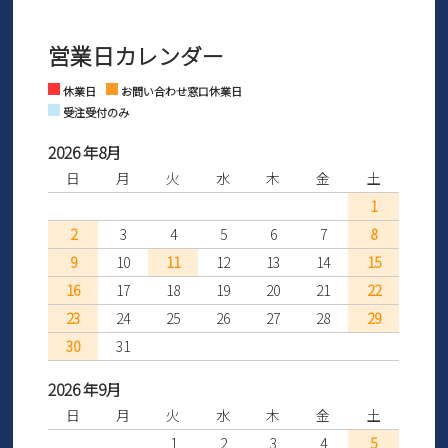
3営業日以内にさせていただいております。
商品到着後30日以内にメールにてお申し出ください。折り返し詳細
※お問い合わせは現在メール
で受け付けております。
なご案内をお送りいたします。詳しくは
ご利用ガイド
をご利用くだ
営業日カレンダー
※土日祝はお問い合わせ窓口休業日となります。
さい。
Instagram
Facebook
休業日
お問い合わせ窓口休業日
受注受付のみ
2026 年8月
日
月
火
水
木
金
土
1
2
3
4
5
6
7
8
9
10
11
12
13
14
15
16
17
18
19
20
21
22
23
24
25
26
27
28
29
30
31
2026 年9月
日
月
火
水
木
金
土
1
2
3
4
5