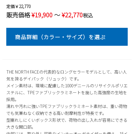
定価￥22,770
2
3
4
5
6
7
8
販売価格
¥
19,900
〜
¥
22,770
税込
9
10
11
12
13
14
15
16
17
18
19
20
21
22
23
24
25
26
27
28
29
30
31
2026 年9月
日
月
火
水
木
金
土
1
2
3
4
5
THE NORTH FACEの代表的なロングセラーモデルとして、高い人
6
7
8
9
10
11
12
気を誇るデイパック（リュック）です。
メイン素材は、環境に配慮した1000デニールのリサイクルポリエ
13
14
15
16
17
18
19
ステルに、TPEファブリックラミネートを施した高強度の生地を
20
21
22
23
24
25
26
採用。
27
28
29
30
濡れや汚れに強いTPEファブリックラミネート素材は、重い荷物
でも気兼ねなく収納できる高い耐摩耗性が特長です。
型崩れしにくいボックス形状で、荷物の出し入れが容易にできる
大きな開口部。
内部には、取り外し可能なインナーオーガナイザーを備え、15イ