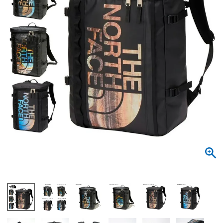
サンダル
キッズ
すべての商品
レインシューズ
サンダル
NEW
すべての商品
パンプス
レインシューズ
サンダル
SALE
スニーカー
すべての商品
スニーカー
レインシューズ
ローファー
レディース新入荷
バッグ
ビジネス・ドレスシューズ
すべての商品
スニーカー
カジュアルシューズ
メンズ新入荷
ローファー
レディースSALE
雑貨
スクール
すべての商品
ワークシューズ
キッズ新入荷
カジュアルシューズ
メンズSALE
フォーマル
リュック
詳細検索
ブーツ
すべての商品
ワークシューズ
キッズSALE
ブーツ
ボディバッグ
ウェア
ケア用品
ブーツ
店舗一覧
ハンドバッグ