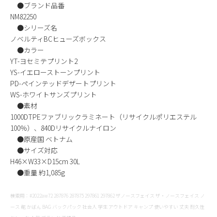
●ブランド品番
NM82250
●シリーズ名
ノベルティBCヒューズボックス
●カラー
YT-ヨセミテプリント2
YS-イエローストーンプリント
PD-ペインテッドデザートプリント
WS-ホワイトサンズプリント
●素材
1000DTPEファブリックラミネート（リサイクルポリエステル
100％）、840Dリサイクルナイロン
●原産国 ベトナム
●サイズ対応
H46×W33×D15cm 30L
●重量 約1,085g
検索用：#2022aw72 287876 287875 297861 297862 ザノースフェイス ザ・ノースフェイス ノ
ース 鞄 かばん BAG バックパック 社会人 学生 アウトドア キャンプ 使いやすい 丈夫 耐久性