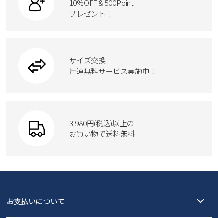
10%OFF & 500Point
スクール
ワークシューズ
プレゼント！
ハンドバッグ
カジュアルシューズ
雑貨
フォーマル
ブーツ
ビジネスバッグ
ワークシューズ
ブーツ
サイズ交換
ウェア
トートバッグ
ブーツ
片道無料サービス実施中！
Parade
ショルダーバッグ
Parade
ウェア
SKECHERS
財布
SKECHERS
3,980円(税込)以上の
Parade
new balance
お買い物で送料無料
moz
SKECHERS
asics
new balance
GAP
瞬足
puma
EDWIN
お支払いについて
new balance