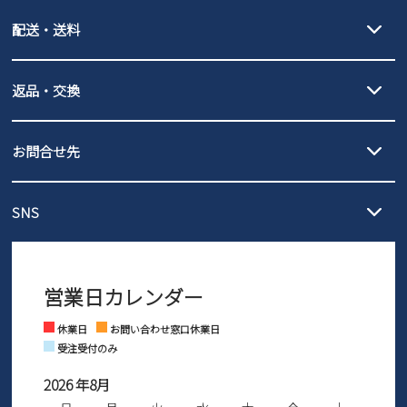
クレジットカード決済、AmazonPay決済、
配送・送料
PayPay（オンライン決済）、代金引換のご利用が可能です。
詳しくは
ご利用ガイド
をご確認ください。
【宅配便】
【ネコポス】
返品・交換
北海道・本州・四国・九州…550円
全国一律…220円（税込）
沖縄…1,980円
発送日・送料詳細については
ご利用ガイド
を
履いてみないとわからない靴だからこそ、サイズ交換にかかる送料
3,980円（税込）以上お買い上げで送料無料
ご利用ください。
お問合せ先
の片道無料サービスを実施中！
3,980円（税込）以上お買い上げで送料1,425円
【サイズ交換期間延長のお知らせ】
メール :
info@parade-shoes.jp
ただいまギフト用としてのご利用が増えていることを受け、プレゼ
発送日・送料詳細については
ご利用ガイド
を
SNS
営業時間：11時～17時
ントとしても安心してご利用いただけるよう、サイズ交換の受付期
ご利用ください。
メールの返信につきましては、
間を「お届けから30日間」へと延長いたしました。
3営業日以内にさせていただいております。
商品到着後30日以内にメールにてお申し出ください。折り返し詳細
※お問い合わせは現在メール
で受け付けております。
なご案内をお送りいたします。詳しくは
ご利用ガイド
をご利用くだ
営業日カレンダー
※土日祝はお問い合わせ窓口休業日となります。
さい。
Instagram
Facebook
休業日
お問い合わせ窓口休業日
受注受付のみ
2026 年8月