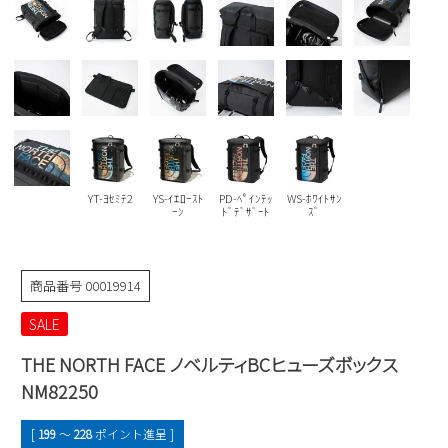
Parade
雑貨
Parade
ウェア
ご利用ガイド
ビジネスバッグ
SKECHERS
SKECHERS
Parade
new balance
会員サービス
トートバッグ
moz
SKECHERS
asics
ショルダーバッグ
new balance
お問い合わせ
GAP
瞬足
puma
財布
YT-ﾖｾﾐﾃ2
YS-ｲｴﾛｰｽﾄ
PD-ﾍﾟｲﾝﾃｯ
WS-ﾎﾜｲﾄｻﾝ
メルマガ購買
ｰﾝ
ﾄﾞﾃﾞｻﾞｰﾄ
ｽﾞ
EDWIN
new balance
商品番号
00019914
営業日カレンダー
SALE
休業日
お問い合わせ窓口休業日
THE NORTH FACE ノベルティBCヒューズボックス
NM82250
2026 年8月
日
月
火
水
木
金
土
[
199
〜
228
ポイント進呈 ]
1