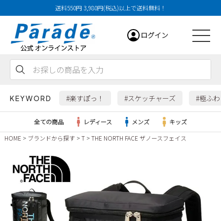
送料550円 3,980円(税込)以上で送料無料！
ログイン
会員登録
お気に入り
カート
#楽すぽっ！
#スケッチャーズ
#極ふ
KEYWORD
全ての商品
レディース
メンズ
キッズ
HOME
ブランドから探す
T
THE NORTH FACE ザノースフェイス
レディース
メンズ
すべての商品