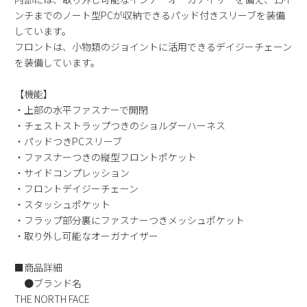
新規会員登録
ンチまでのノート型PCが収納できるパッド付きスリーブを装備
しています。
フロントは、小物類のジョイントに活用できるデイジーチェーン
会社概要
を装備しています。
プライバシーポリシー
【機能】
・上部の水平ファスナーで開閉
・チェストストラップつきのショルダーハーネス
特定商取引法に基づく表示
・パッドつきPCスリーブ
・ファスナーつきの縦型フロントポケット
お問い合わせ
・サイドコンプレッション
・フロントデイジーチェーン
・スタッシュポケット
・フラップ部分裏にファスナーつきメッシュポケット
・取り外し可能なオーガナイザー
■商品詳細
●ブランド名
THE NORTH FACE