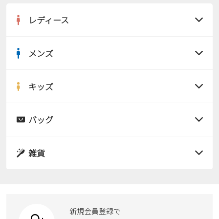
レディース
メンズ
すべての商品
サンダル
キッズ
すべての商品
レインシューズ
サンダル
バッグ
すべての商品
パンプス
レインシューズ
サンダル
雑貨
スニーカー
すべての商品
スニーカー
レインシューズ
ローファー
リュック
ビジネス・ドレスシューズ
すべての商品
スニーカー
カジュアルシューズ
ボディバッグ
新規会員登録で
ローファー
ケア用品