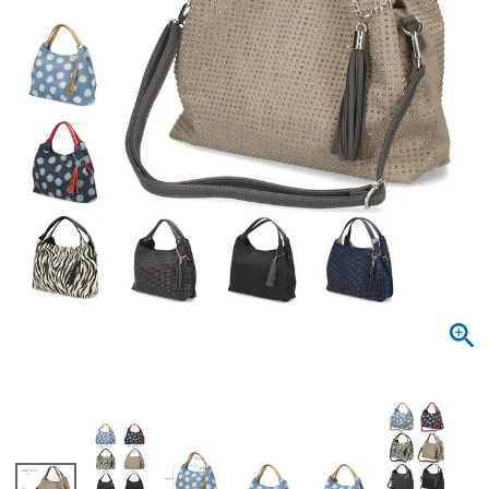
サンダル
キッズ
すべての商品
レインシューズ
サンダル
NEW
すべての商品
パンプス
レインシューズ
サンダル
SALE
スニーカー
すべての商品
スニーカー
レインシューズ
ローファー
レディース新入荷
バッグ
ビジネス・ドレスシューズ
すべての商品
スニーカー
カジュアルシューズ
メンズ新入荷
ローファー
レディースSALE
雑貨
スクール
すべての商品
ワークシューズ
キッズ新入荷
カジュアルシューズ
メンズSALE
フォーマル
リュック
詳細検索
ブーツ
すべての商品
ワークシューズ
キッズSALE
ブーツ
ボディバッグ
ウェア
ケア用品
ブーツ
店舗一覧
ハンドバッグ