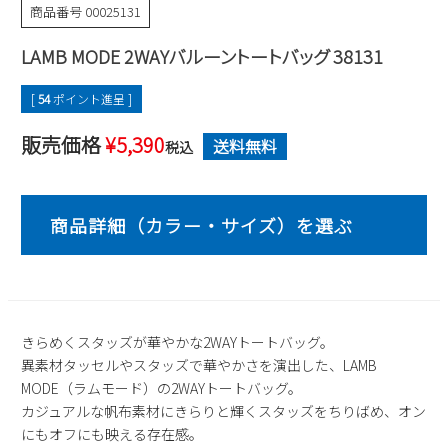
商品番号
00025131
2
3
4
5
6
7
8
9
10
11
12
13
14
15
LAMB MODE 2WAYバルーントートバッグ 38131
16
17
18
19
20
21
22
[
54
ポイント進呈 ]
23
24
25
26
27
28
29
30
31
販売価格
¥
5,390
送料無料
税込
2026 年9月
日
月
火
水
木
金
土
1
2
3
4
5
6
7
8
9
10
11
12
13
14
15
16
17
18
19
20
21
22
23
24
25
26
きらめくスタッズが華やかな2WAYトートバッグ。
27
28
29
30
異素材タッセルやスタッズで華やかさを演出した、LAMB
MODE（ラムモード）の2WAYトートバッグ。
カジュアルな帆布素材にきらりと輝くスタッズをちりばめ、オン
にもオフにも映える存在感。