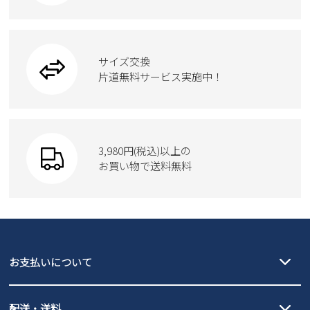
カジュアルシューズ
雑貨
フォーマル
ブーツ
ビジネスバッグ
ワークシューズ
ブーツ
サイズ交換
ウェア
トートバッグ
ブーツ
片道無料サービス実施中！
Parade
ショルダーバッグ
Parade
ウェア
SKECHERS
財布
SKECHERS
3,980円(税込)以上の
Parade
new balance
お買い物で送料無料
moz
SKECHERS
asics
new balance
GAP
瞬足
puma
EDWIN
お支払いについて
new balance
クレジットカード決済、AmazonPay決済、
配送・送料
PayPay（オンライン決済）、代金引換のご利用が可能です。