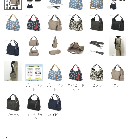
Parade
雑貨
Parade
ウェア
ご利用ガイド
ビジネスバッグ
SKECHERS
SKECHERS
Parade
new balance
会員サービス
トートバッグ
moz
SKECHERS
asics
ショルダーバッグ
new balance
お問い合わせ
GAP
瞬足
puma
財布
メルマガ購買
EDWIN
new balance
ブルードッ
ブルードッ
ネイビード
ゼブラ
グレー
ト
ト
ット
営業日カレンダー
休業日
お問い合わせ窓口休業日
ブラック
コンビブラ
ネイビー
ック
2026 年8月
日
月
火
水
木
金
土
1