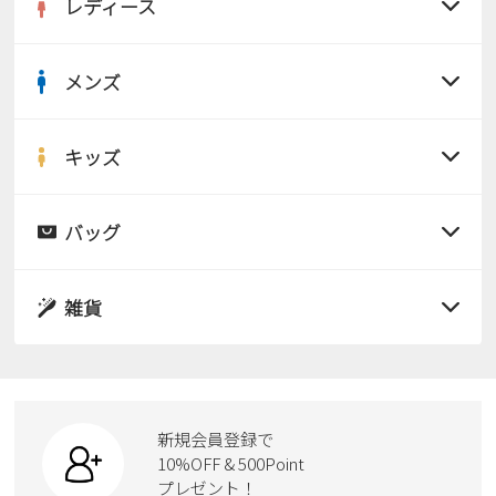
レディース
メンズ
すべての商品
サンダル
キッズ
すべての商品
レインシューズ
サンダル
バッグ
すべての商品
パンプス
レインシューズ
サンダル
雑貨
スニーカー
すべての商品
スニーカー
レインシューズ
ローファー
リュック
ビジネス・ドレスシューズ
すべての商品
スニーカー
カジュアルシューズ
ボディバッグ
新規会員登録で
ローファー
ケア用品
10%OFF & 500Point
スクール
ワークシューズ
プレゼント！
ハンドバッグ