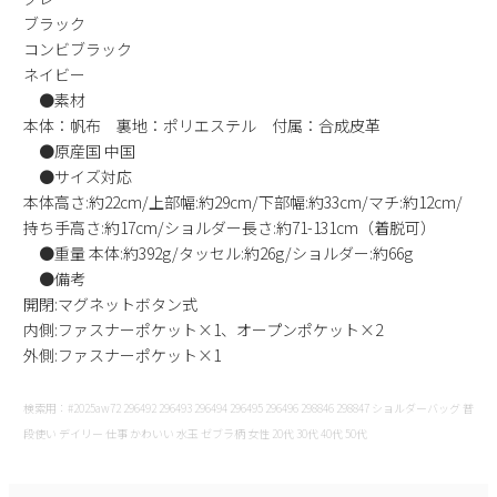
ブラック
コンビブラック
ネイビー
●素材
本体：帆布 裏地：ポリエステル 付属：合成皮革
●原産国 中国
●サイズ対応
本体高さ:約22cm/上部幅:約29cm/下部幅:約33cm/マチ:約12cm/
持ち手高さ:約17cm/ショルダー長さ:約71-131cm（着脱可）
●重量 本体:約392g/タッセル:約26g/ショルダー:約66g
●備考
開閉:マグネットボタン式
内側:ファスナーポケット×1、オープンポケット×2
外側:ファスナーポケット×1
検索用：#2025aw72 296492 296493 296494 296495 296496 298846 298847 ショルダーバッグ 普
段使い デイリー 仕事 かわいい 水玉 ゼブラ柄 女性 20代 30代 40代 50代