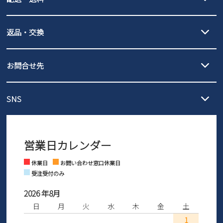
詳しくは
ご利用ガイド
をご確認ください。
【宅配便】
【ネコポス】
返品・交換
北海道・本州・四国・九州…550円
全国一律…220円（税込）
沖縄…1,980円
発送日・送料詳細については
ご利用ガイド
を
履いてみないとわからない靴だからこそ、サイズ交換にかかる送料
3,980円（税込）以上お買い上げで送料無料
ご利用ください。
お問合せ先
の片道無料サービスを実施中！
3,980円（税込）以上お買い上げで送料1,425円
【サイズ交換期間延長のお知らせ】
メール :
info@parade-shoes.jp
ただいまギフト用としてのご利用が増えていることを受け、プレゼ
発送日・送料詳細については
ご利用ガイド
を
SNS
営業時間：11時～17時
ントとしても安心してご利用いただけるよう、サイズ交換の受付期
ご利用ください。
メールの返信につきましては、
間を「お届けから30日間」へと延長いたしました。
3営業日以内にさせていただいております。
商品到着後30日以内にメールにてお申し出ください。折り返し詳細
※お問い合わせは現在メール
で受け付けております。
なご案内をお送りいたします。詳しくは
ご利用ガイド
をご利用くだ
営業日カレンダー
※土日祝はお問い合わせ窓口休業日となります。
さい。
Instagram
Facebook
休業日
お問い合わせ窓口休業日
受注受付のみ
2026 年8月
日
月
火
水
木
金
土
1