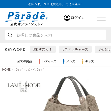
送料550円 3,980円(税込)以上で送料無料！
ログイン
会員登録
お気に入り
カート
#楽すぽっ！
#スケッチャーズ
#極ふ
KEYWORD
全ての商品
レディース
メンズ
キッズ
HOME
バッグ
ハンドバッグ
レディース
メンズ
すべての商品