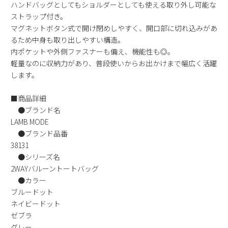
ハンドバッグとしてもショルダーとしても使える取り外し可能な
新規会員登録
ストラップ付き。
マグネットボタン式で開け閉めしやすく、開口部に切れ込みがあ
会社概要
るため中身も取り出しやすい構造。
内ポケットや外側ファスナーも備え、機能性も◎。
軽量なのに収納力があり、普段使いからお出かけまで幅広く活躍
プライバシーポリシー
します。
特定商取引法に基づく表示
■商品詳細
●ブランド名
LAMB MODE
お問い合わせ
●ブランド品番
38131
●シリーズ名
2WAYバルーントートバッグ
●カラー
ブルードット
ネイビードット
ゼブラ
グレー