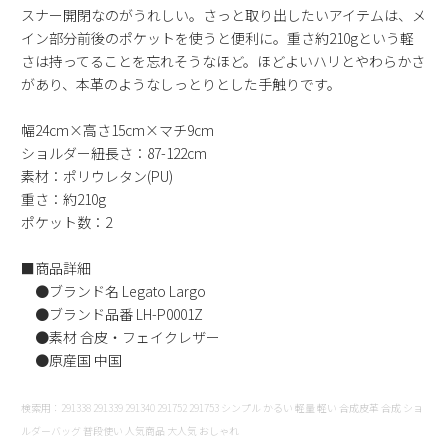
スナー開閉なのがうれしい。さっと取り出したいアイテムは、メ
新規会員登録
イン部分前後のポケットを使うと便利に。重さ約210gという軽
さは持ってることを忘れそうなほど。ほどよいハリとやわらかさ
会社概要
があり、本革のようなしっとりとした手触りです。
幅24cm×高さ15cm×マチ9cm
プライバシーポリシー
ショルダー紐長さ：87-122cm
素材：ポリウレタン(PU)
特定商取引法に基づく表示
重さ：約210g
ポケット数：2
お問い合わせ
■商品詳細
●ブランド名 Legato Largo
●ブランド品番 LH-P0001Z
●素材 合皮・フェイクレザー
●原産国 中国
検索用：291338 291339 291340 291752 291753 シンプル かるい 軽量 軽い 合成皮革 合成 ショ
ルダーバッグ 普段使い 人気商品 大人気 おしゃれ