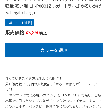
軽量 軽い 鞄 LH-P0001Z レガートラルゴ かるいかば
2
3
4
5
6
7
8
ん Legato Largo
9
10
11
12
13
14
15
16
17
18
19
20
21
22
[
39
ポイント進呈 ]
23
24
25
26
27
28
29
販売価格
¥
3,850
30
31
税込
2026 年9月
日
月
火
水
木
金
土
1
2
3
4
5
6
7
8
9
10
11
12
13
14
15
16
17
18
19
20
21
22
23
24
25
26
持っていることを忘れるような軽さ！
27
28
29
30
累計販売数180万個の人気商品、"かるいかばんが"リニューア
ル"！
「 オンオフで使える軽いカバン 」をコンセプトに開発した合成
皮革を使用したシンプルなデザインも魅力のアイテム。ミニサイ
ズのショルダーバッグは、あおり型になっており、メインがファ