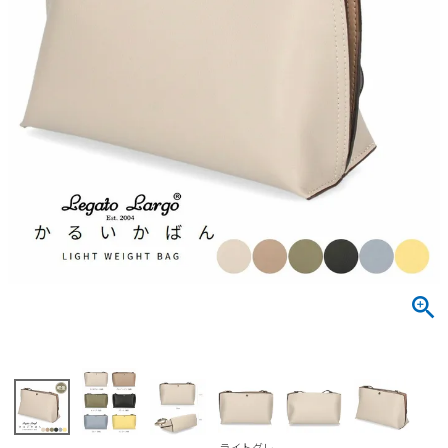
サンダル
キッズ
すべての商品
レインシューズ
サンダル
NEW
すべての商品
パンプス
レインシューズ
サンダル
SALE
スニーカー
すべての商品
スニーカー
レインシューズ
ローファー
レディース新入荷
バッグ
ビジネス・ドレスシューズ
すべての商品
スニーカー
カジュアルシューズ
メンズ新入荷
ローファー
レディースSALE
雑貨
スクール
すべての商品
ワークシューズ
キッズ新入荷
カジュアルシューズ
メンズSALE
フォーマル
リュック
詳細検索
ブーツ
すべての商品
ワークシューズ
キッズSALE
ブーツ
ボディバッグ
ウェア
ケア用品
ブーツ
店舗一覧
ハンドバッグ
ライトグレ