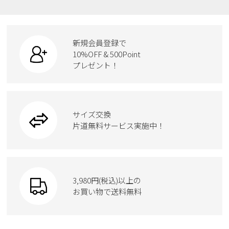
レインシューズ
ローファー
リュック
ビジネス・ドレスシューズ
すべての商品
スニーカー
カジュアルシューズ
ボディバッグ
新規会員登録で
ローファー
ケア用品
10%OFF & 500Point
スクール
ワークシューズ
プレゼント！
ハンドバッグ
カジュアルシューズ
雑貨
フォーマル
ブーツ
ビジネスバッグ
ワークシューズ
ブーツ
サイズ交換
ウェア
トートバッグ
ブーツ
片道無料サービス実施中！
Parade
ショルダーバッグ
Parade
ウェア
SKECHERS
財布
SKECHERS
3,980円(税込)以上の
Parade
new balance
お買い物で送料無料
moz
SKECHERS
asics
new balance
GAP