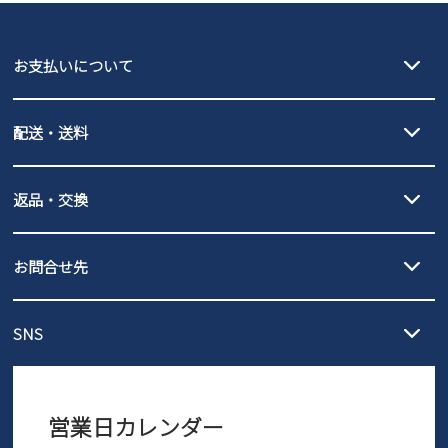
瞬足
puma
EDWIN
お支払いについて
new balance
クレジットカード決済、AmazonPay決済、
配送・送料
PayPay（オンライン決済）、代金引換のご利用が可能です。
詳しくは
ご利用ガイド
をご確認ください。
【宅配便】
【ネコポス】
返品・交換
北海道・本州・四国・九州…550円
全国一律…220円（税込）
沖縄…1,980円
発送日・送料詳細については
ご利用ガイド
を
履いてみないとわからない靴だからこそ、サイズ交換にかかる送料
3,980円（税込）以上お買い上げで送料無料
ご利用ください。
お問合せ先
の片道無料サービスを実施中！
3,980円（税込）以上お買い上げで送料1,425円
【サイズ交換期間延長のお知らせ】
メール :
info@parade-shoes.jp
ただいまギフト用としてのご利用が増えていることを受け、プレゼ
発送日・送料詳細については
ご利用ガイド
を
SNS
営業時間：11時～17時
ントとしても安心してご利用いただけるよう、サイズ交換の受付期
ご利用ください。
メールの返信につきましては、
間を「お届けから30日間」へと延長いたしました。
3営業日以内にさせていただいております。
商品到着後30日以内にメールにてお申し出ください。折り返し詳細
※お問い合わせは現在メール
で受け付けております。
なご案内をお送りいたします。詳しくは
ご利用ガイド
をご利用くだ
営業日カレンダー
※土日祝はお問い合わせ窓口休業日となります。
さい。