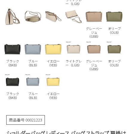
Parade
ー（LGB）
雑貨
Parade
ウェア
ご利用ガイド
ビジネスバッグ
SKECHERS
SKECHERS
Parade
new balance
会員サービス
グレーベー
オリーブ
トートバッグ
moz
ジュ
（OLB）
（GBB）
SKECHERS
asics
ショルダーバッグ
new balance
お問い合わせ
GAP
瞬足
puma
財布
ブラック
ブルー
イエロー
ライトグレ
グレーベー
オリーブ
メルマガ購買
（BKB）
（BLB）
（YEB）
ー（LGB）
ジュ
（OLB）
EDWIN
（GBB）
new balance
営業日カレンダー
ブラック
ブルー
イエロー
（BKB）
（BLB）
（YEB）
休業日
お問い合わせ窓口休業日
2026 年8月
商品番号
00021223
日
月
火
水
木
金
土
ショルダーバッグ レディース バッグ ストラップ 肩掛け
1