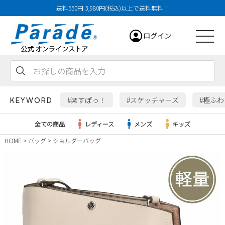
送料550円 3,980円(税込)以上で送料無料！
ログイン
会員登録
お気に入り
カート
#楽すぽっ！
#スケッチャーズ
#極ふ
KEYWORD
全ての商品
レディース
メンズ
キッズ
HOME
バッグ
ショルダーバッグ
レディース
メンズ
すべての商品