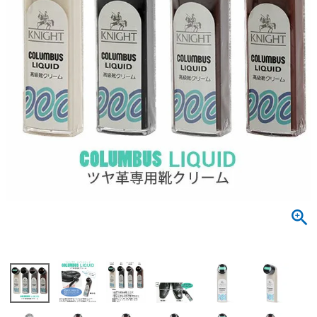
サンダル
キッズ
すべての商品
レインシューズ
サンダル
NEW
すべての商品
パンプス
レインシューズ
サンダル
SALE
スニーカー
すべての商品
スニーカー
レインシューズ
ローファー
レディース新入荷
バッグ
ビジネス・ドレスシューズ
すべての商品
スニーカー
カジュアルシューズ
メンズ新入荷
ローファー
レディースSALE
雑貨
スクール
すべての商品
ワークシューズ
キッズ新入荷
カジュアルシューズ
メンズSALE
フォーマル
リュック
詳細検索
ブーツ
すべての商品
ワークシューズ
キッズSALE
ブーツ
ボディバッグ
ウェア
ケア用品
ブーツ
店舗一覧
ハンドバッグ