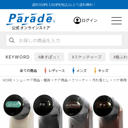
送料550円 3,980円(税込)以上で送料無料！
ログイン
会員登録
お気に入り
カート
#楽すぽっ！
#スケッチャーズ
#極ふ
KEYWORD
全ての商品
レディース
メンズ
キッズ
HOME
シューケア用品・雑貨
ケア用品
クリーナー・汚れ落とし
ツヤ革用
レディース
メンズ
すべての商品