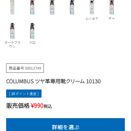
Parade
雑貨
Parade
ウェア
ご利用ガイド
ビジネスバッグ
SKECHERS
ムショク
チャ
SKECHERS
Parade
new balance
会員サービス
トートバッグ
moz
SKECHERS
asics
ダークブラ
クロ
ショルダーバッグ
new balance
お問い合わせ
ウン
GAP
瞬足
puma
財布
メルマガ購買
EDWIN
商品番号
00013749
new balance
COLUMBUS ツヤ革専用靴クリーム 10130
営業日カレンダー
[
10
ポイント進呈 ]
休業日
お問い合わせ窓口休業日
販売価格
¥
990
税込
2026 年8月
日
月
火
水
木
金
土
1