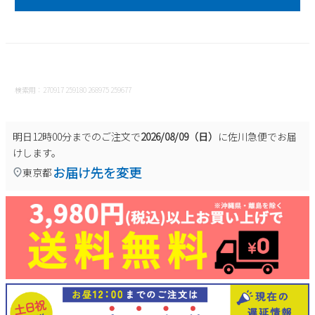
2
3
4
5
6
7
8
9
10
11
12
13
14
15
16
17
18
19
20
21
22
23
24
25
26
27
28
29
検索用：270917 259180 268975 259677
30
31
2026 年9月
明日
12時00分
までのご注文で
2026/08/09（日）
に
佐川急便
でお届
日
月
火
水
木
金
土
けします。
1
2
3
4
5
お届け先を変更
東京都
6
7
8
9
10
11
12
13
14
15
16
17
18
19
20
21
22
23
24
25
26
27
28
29
30