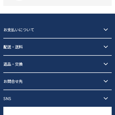
SKECHERS
asics
new balance
GAP
瞬足
puma
EDWIN
お支払いについて
new balance
クレジットカード決済、AmazonPay決済、
配送・送料
PayPay（オンライン決済）、代金引換のご利用が可能です。
詳しくは
ご利用ガイド
をご確認ください。
【宅配便】
【ネコポス】
返品・交換
北海道・本州・四国・九州…550円
全国一律…220円（税込）
沖縄…1,980円
発送日・送料詳細については
ご利用ガイド
を
履いてみないとわからない靴だからこそ、サイズ交換にかかる送料
3,980円（税込）以上お買い上げで送料無料
ご利用ください。
お問合せ先
の片道無料サービスを実施中！
3,980円（税込）以上お買い上げで送料1,425円
【サイズ交換期間延長のお知らせ】
メール :
info@parade-shoes.jp
ただいまギフト用としてのご利用が増えていることを受け、プレゼ
発送日・送料詳細については
ご利用ガイド
を
SNS
営業時間：11時～17時
ントとしても安心してご利用いただけるよう、サイズ交換の受付期
ご利用ください。
メールの返信につきましては、
間を「お届けから30日間」へと延長いたしました。
3営業日以内にさせていただいております。
商品到着後30日以内にメールにてお申し出ください。折り返し詳細