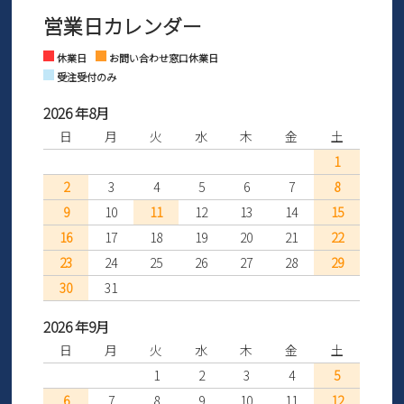
※お問い合わせは現在メール
で受け付けております。
なご案内をお送りいたします。詳しくは
ご利用ガイド
をご利用くだ
営業日カレンダー
※土日祝はお問い合わせ窓口休業日となります。
さい。
Instagram
Facebook
休業日
お問い合わせ窓口休業日
受注受付のみ
2026 年8月
日
月
火
水
木
金
土
1
2
3
4
5
6
7
8
9
10
11
12
13
14
15
16
17
18
19
20
21
22
23
24
25
26
27
28
29
30
31
2026 年9月
日
月
火
水
木
金
土
1
2
3
4
5
6
7
8
9
10
11
12