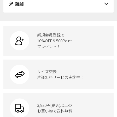
サンダル
雑貨
スニーカー
すべての商品
スニーカー
レインシューズ
ローファー
リュック
ビジネス・ドレスシューズ
すべての商品
スニーカー
カジュアルシューズ
ボディバッグ
新規会員登録で
ローファー
ケア用品
10%OFF & 500Point
スクール
ワークシューズ
プレゼント！
ハンドバッグ
カジュアルシューズ
雑貨
フォーマル
ブーツ
ビジネスバッグ
ワークシューズ
ブーツ
サイズ交換
ウェア
トートバッグ
ブーツ
片道無料サービス実施中！
Parade
ショルダーバッグ
Parade
ウェア
SKECHERS
財布
SKECHERS
3,980円(税込)以上の
Parade
new balance
お買い物で送料無料
moz