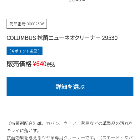
クリーナー
Parade
雑貨
Parade
ウェア
ご利用ガイド
ビジネスバッグ
SKECHERS
SKECHERS
商品番号
00002386
Parade
new balance
会員サービス
トートバッグ
moz
COLUMBUS 抗菌ニューネオクリーナー 29530
SKECHERS
asics
ショルダーバッグ
new balance
お問い合わせ
[
6
ポイント進呈 ]
GAP
瞬足
puma
販売価格
財布
¥
640
税込
メルマガ購買
EDWIN
new balance
営業日カレンダー
休業日
お問い合わせ窓口休業日
2026 年8月
《抗菌剤配合》靴、カバン、ウェア、家具などの革製品の汚れを
日
月
火
水
木
金
土
キレイに落とす。
抗菌効果を与えるツヤ革専用クリーナーです。（スエード・ヌバ
1