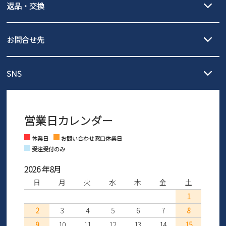
返品・交換
北海道・本州・四国・九州…550円
全国一律…220円（税込）
沖縄…1,980円
発送日・送料詳細については
ご利用ガイド
を
履いてみないとわからない靴だからこそ、サイズ交換にかかる送料
3,980円（税込）以上お買い上げで送料無料
ご利用ください。
お問合せ先
の片道無料サービスを実施中！
3,980円（税込）以上お買い上げで送料1,425円
【サイズ交換期間延長のお知らせ】
メール :
info@parade-shoes.jp
ただいまギフト用としてのご利用が増えていることを受け、プレゼ
発送日・送料詳細については
ご利用ガイド
を
SNS
営業時間：11時～17時
ントとしても安心してご利用いただけるよう、サイズ交換の受付期
ご利用ください。
メールの返信につきましては、
間を「お届けから30日間」へと延長いたしました。
3営業日以内にさせていただいております。
商品到着後30日以内にメールにてお申し出ください。折り返し詳細
※お問い合わせは現在メール
で受け付けております。
なご案内をお送りいたします。詳しくは
ご利用ガイド
をご利用くだ
営業日カレンダー
※土日祝はお問い合わせ窓口休業日となります。
さい。
Instagram
Facebook
休業日
お問い合わせ窓口休業日
受注受付のみ
2026 年8月
日
月
火
水
木
金
土
1
2
3
4
5
6
7
8
9
10
11
12
13
14
15