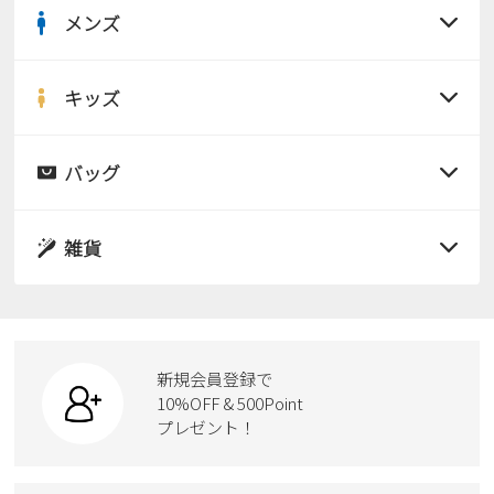
メンズ
すべての商品
サンダル
キッズ
すべての商品
レインシューズ
サンダル
バッグ
すべての商品
パンプス
レインシューズ
サンダル
雑貨
スニーカー
すべての商品
スニーカー
レインシューズ
ローファー
リュック
ビジネス・ドレスシューズ
すべての商品
スニーカー
カジュアルシューズ
ボディバッグ
新規会員登録で
ローファー
ケア用品
10%OFF & 500Point
スクール
ワークシューズ
プレゼント！
ハンドバッグ
カジュアルシューズ
雑貨
フォーマル
ブーツ
ビジネスバッグ