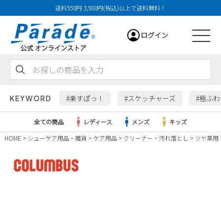
送料550円 3,980円(税込)以上で送料無料！
ログイン
会員登録
お気に入り
カート
#楽すぽっ！
#スケッチャーズ
#極ふ
KEYWORD
全ての商品
レディース
メンズ
キッズ
HOME
シューケア用品・雑貨
ケア用品
クリーナー・汚れ落とし
ツヤ革用
レディース
メンズ
すべての商品