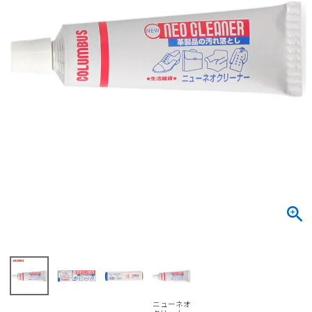
サンダル
キッズ
すべての商品
レインシューズ
サンダル
NEW
すべての商品
パンプス
レインシューズ
サンダル
SALE
スニーカー
すべての商品
スニーカー
レインシューズ
ローファー
レディース新入荷
バッグ
ビジネス・ドレスシューズ
すべての商品
スニーカー
カジュアルシューズ
メンズ新入荷
ローファー
レディースSALE
雑貨
スクール
すべての商品
ワークシューズ
キッズ新入荷
カジュアルシューズ
メンズSALE
フォーマル
リュック
詳細検索
ブーツ
すべての商品
ワークシューズ
キッズSALE
ブーツ
ボディバッグ
ウェア
ケア用品
ブーツ
店舗一覧
ニューネオ
ハンドバッグ