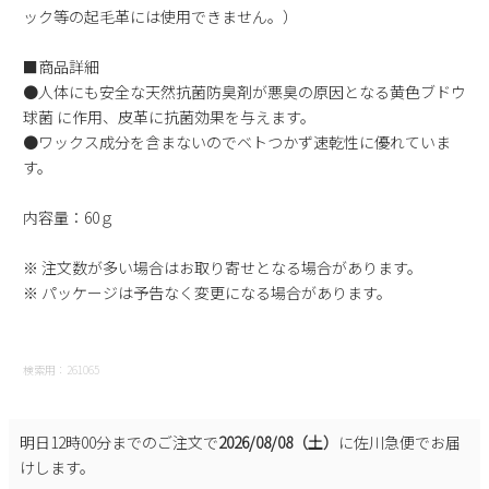
ック等の起毛革には使用できません。）
2
3
4
5
6
7
8
9
10
11
12
13
14
15
■商品詳細
16
17
18
19
20
21
22
●人体にも安全な天然抗菌防臭剤が悪臭の原因となる黄色ブドウ
球菌 に作用、皮革に抗菌効果を与えます。
23
24
25
26
27
28
29
●ワックス成分を含まないのでベトつかず速乾性に優れていま
30
31
す。
2026 年9月
内容量：60ｇ
日
月
火
水
木
金
土
1
2
3
4
5
※ 注文数が多い場合はお取り寄せとなる場合があります。
6
7
8
9
10
11
12
※ パッケージは予告なく変更になる場合があります。
13
14
15
16
17
18
19
20
21
22
23
24
25
26
検索用：261065
27
28
29
30
明日
12時00分
までのご注文で
2026/08/08（土）
に
佐川急便
でお届
けします。