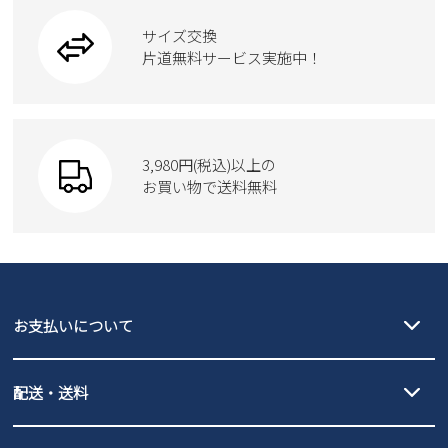
ワークシューズ
ブーツ
サイズ交換
ウェア
トートバッグ
ブーツ
片道無料サービス実施中！
Parade
ショルダーバッグ
Parade
ウェア
SKECHERS
財布
SKECHERS
3,980円(税込)以上の
Parade
new balance
お買い物で送料無料
moz
SKECHERS
asics
new balance
GAP
瞬足
puma
EDWIN
お支払いについて
new balance
クレジットカード決済、AmazonPay決済、
配送・送料
PayPay（オンライン決済）、代金引換のご利用が可能です。
詳しくは
ご利用ガイド
をご確認ください。
【宅配便】
【ネコポス】