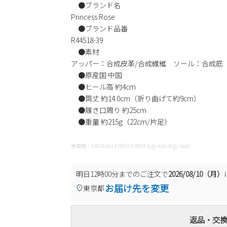
●ブランド名
Princess Rose
●ブランド品番
R44518-39
●素材
アッパー：合成皮革/合成繊維 ソール：合成底
●原産国 中国
●ヒール高 約4cm
●筒丈 約14.0cm（折り曲げて約9cm）
●履き口周り 約25cm
●重量 約215g（22cm/片足）
検索用：#2024ss63 475693 475694 #cgy-kids #cgy-boot
明日
12時00分
までのご注文で
2026/08/10（月）
お届け先を変更
東京都
返品・交