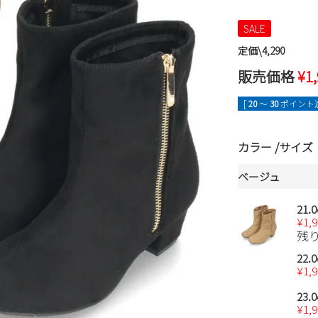
SALE
定価\4,290
販売価格
¥
1
[
20
〜
30
ポイント進
カラー
サイズ
ベージュ
21.
¥
1,
残
22.
¥
1,
23.
¥
1,