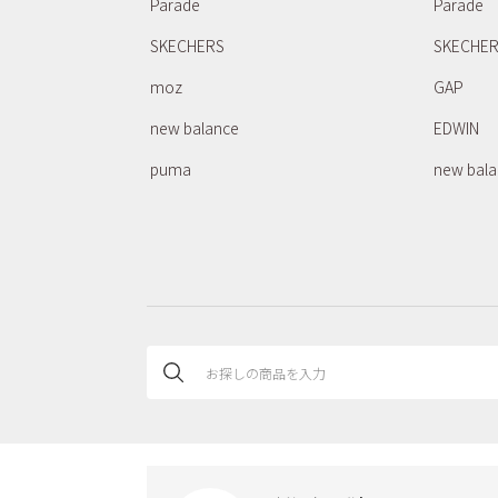
Parade
Parade
SKECHERS
SKECHE
moz
GAP
new balance
EDWIN
puma
new bal