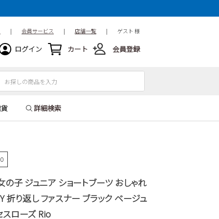
ド
|
会員サービス
|
店舗一覧
|
ゲスト 様
ログイン
カート
会員登録
雑貨
詳細検索
60
 女の子 ジュニア ショートブーツ おしゃれ
AY 折り返し ファスナー ブラック ベージュ
セスローズ Rio