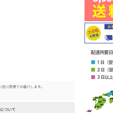
に
佐川急便
でお届けします。
換について