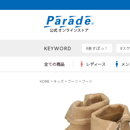
KEYWORD
検索
#楽すぽっ！
#ス
全ての商品
レディース
メン
HOME
キッズ
ブーツ
ブーツ
Parad
サンダル
サンダル
サンダル
レディース新入荷
レディースSALE
リュック
ケア用品
カジュ
トート
SKEC
レインシューズ
レインシューズ
レインシューズ
メンズ新入荷
メンズSALE
ボディバッグ
雑貨
ワーク
ショル
new b
asics
パンプス
スニーカー
スニーカー
キッズ新入荷
キッズSALE
ハンドバッグ
ブーツ
財布
瞬足
スニーカー
ビジネス・ドレスシューズ
スクール
ビジネスバッグ
ウェア
ローファー
ローファー
フォーマル