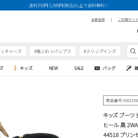
送料550円 3,980円(税込)以上で送料無料！
会員登録
|
ご利用ガイ
ケッチャーズ
#極ふわっパンプス
#スリップインズ
ズ
キッズ
NEW
SALE
バッグ
e
Parade
Parade
アルシューズ
バッグ
カジュアルシューズ
HERS
SKECHERS
SKECHERS
商品番号
000219
シューズ
ダーバッグ
ワークシューズ
alance
moz
GAP
キッズ ブーツ
new balance
EDWIN
ブーツ
puma
new balance
ヒール 黒 2W
ウェア
44518 プリン