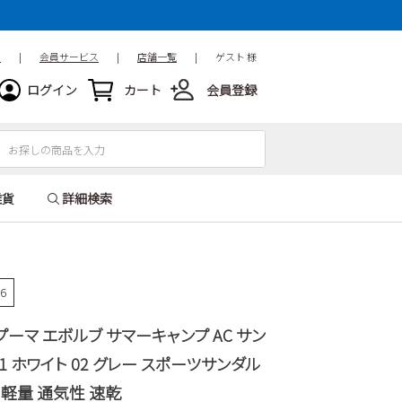
ド
|
会員サービス
|
店舗一覧
|
ゲスト 様
ログイン
カート
会員登録
雑貨
詳細検索
46
 プーマ エボルブ サマーキャンプ AC サン
 01 ホワイト 02 グレー スポーツサンダル
 軽量 通気性 速乾