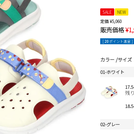
SALE
NEW
定価
¥
5,060
販売価格
¥
1
[
20
ポイント進呈 ]
カラー
サイズ
01-ホワイト
17.
残
18.
02-グレー