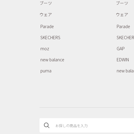
ブーツ
ブーツ
ウェア
ウェア
Parade
Parade
SKECHERS
SKECHE
moz
GAP
new balance
EDWIN
puma
new bal