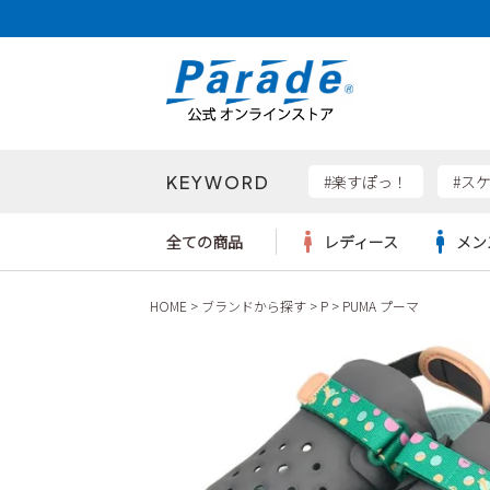
KEYWORD
検索
#楽すぽっ！
#ス
全ての商品
レディース
メン
HOME
ブランドから探す
P
PUMA プーマ
Parad
サンダル
サンダル
サンダル
レディース新入荷
レディースSALE
リュック
ケア用品
カジュ
トート
SKEC
レインシューズ
レインシューズ
レインシューズ
メンズ新入荷
メンズSALE
ボディバッグ
雑貨
ワーク
ショル
new b
asics
パンプス
スニーカー
スニーカー
キッズ新入荷
キッズSALE
ハンドバッグ
ブーツ
財布
瞬足
スニーカー
ビジネス・ドレスシューズ
スクール
ビジネスバッグ
ウェア
ローファー
ローファー
フォーマル