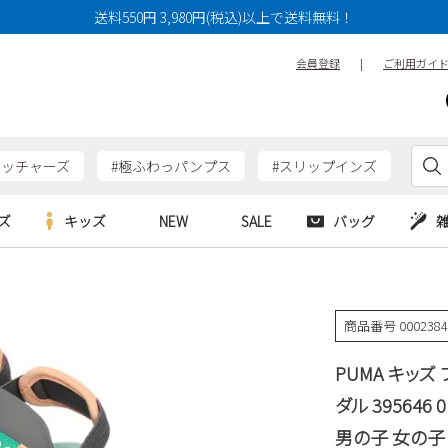
送料550円 3,980円(税込)以上で送料無料！
会員登録
|
ご利用ガイ
ケッチャーズ
#極ふわっパンプス
#スリップインズ
ズ
キッズ
NEW
SALE
バッグ
e
Parade
Parade
アルシューズ
バッグ
カジュアルシューズ
HERS
SKECHERS
SKECHERS
商品番号
000238
シューズ
ダーバッグ
ワークシューズ
alance
moz
GAP
PUMA キッズ
new balance
EDWIN
ブーツ
puma
new balance
ダル 395646
ウェア
男の子 女の子