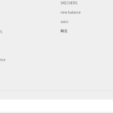
SKECHERS
new balance
asics
瞬足
RS
ance