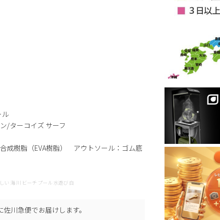
ール
ーン/ターコイズ サーフ
合成樹脂（EVA樹脂） アウトソール：ゴム底
い 涼しい 海 川 ビーチ プール 水遊び 白
に
佐川急便
でお届けします。