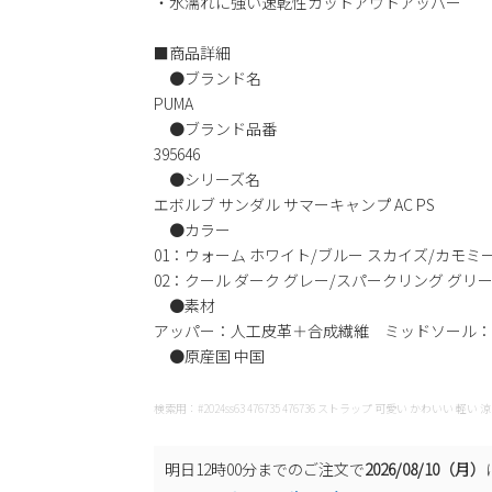
・水濡れに強い速乾性カットアウトアッパー
■商品詳細
●ブランド名
PUMA
●ブランド品番
395646
●シリーズ名
エボルブ サンダル サマーキャンプ AC PS
●カラー
01：ウォーム ホワイト/ブルー スカイズ/カモミ
02：クール ダーク グレー/スパークリング グリ
●素材
アッパー：人工皮革＋合成繊維 ミッドソール：
●原産国 中国
検索用：#2024ss63 476735 476736 ストラップ 可愛い かわいい 軽
明日
12時00分
までのご注文で
2026/08/10（月）