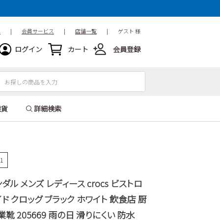
ド
|
会員サービス
|
店舗一覧
|
ゲスト 様
ログイン
カート
会員登録
雑貨
詳細検索
81
ダル メンズ レディース crocs ビストロ
ド クロッグ ブラック ホワイト 飲食店 厨
業靴 205669 雨の日 滑りにくい 防水