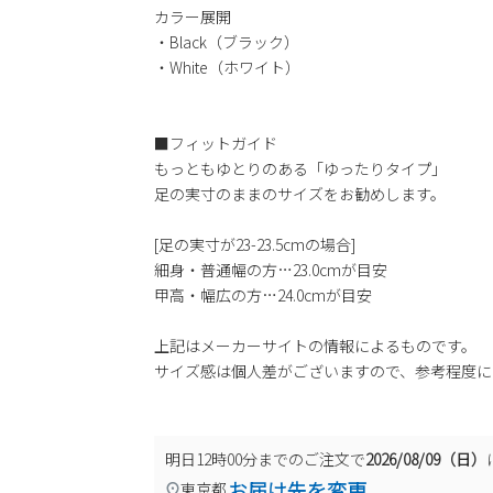
カラー展開
・Black（ブラック）
・White（ホワイト）
■フィットガイド
もっともゆとりのある「ゆったりタイプ」
足の実寸のままのサイズをお勧めします。
[足の実寸が23-23.5cmの場合]
細身・普通幅の方…23.0cmが目安
甲高・幅広の方…24.0cmが目安
上記はメーカーサイトの情報によるものです。
サイズ感は個人差がございますので、参考程度に
明日
12時00分
までのご注文で
2026/08/09（日）
お届け先を変更
東京都