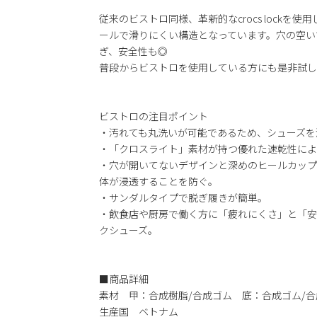
従来のビストロ同様、革新的なcrocs lock
ールで滑りにくい構造となっています。穴の空い
ぎ、安全性も◎
普段からビストロを使用している方にも是非試し
ビストロの注目ポイント
・汚れても丸洗いが可能であるため、シューズを
・「クロスライト」素材が持つ優れた速乾性によ
・穴が開いてないデザインと深めのヒールカップ
体が浸透することを防ぐ。
・サンダルタイプで脱ぎ履きが簡単。
・飲食店や厨房で働く方に「疲れにくさ」と「安
クシューズ。
■商品詳細
素材 甲：合成樹脂/合成ゴム 底：合成ゴム/合
生産国 ベトナム