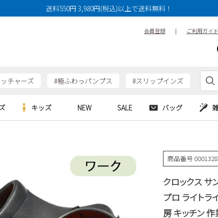
送料550円 3,980円(税込)以上で送料無料！
会員登録
|
ご利用ガイ
ケッチャーズ
#極ふわっパンプス
#スリップインズ
ズ
キッズ
NEW
SALE
バッグ
e
Parade
Parade
アルシューズ
バッグ
カジュアルシューズ
HERS
SKECHERS
SKECHERS
商品番号
000132
シューズ
ダーバッグ
ワークシューズ
alance
moz
GAP
クロックス サン
new balance
EDWIN
ブーツ
puma
new balance
プロ ライトライ
ウェア
房 キッチン 作