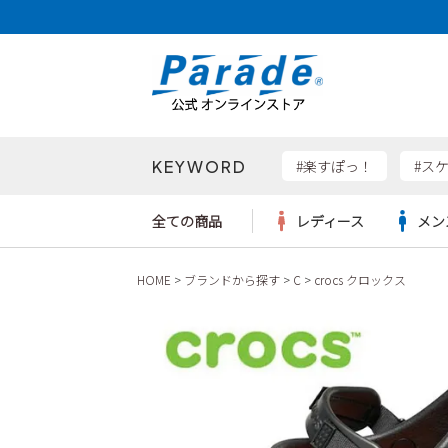
KEYWORD
検索
#楽すぽっ！
#ス
全ての商品
レディース
メン
HOME
ブランドから探す
C
crocs クロックス
Parad
サンダル
サンダル
サンダル
レディース新入荷
レディースSALE
リュック
ケア用品
カジュ
トート
SKEC
レインシューズ
レインシューズ
レインシューズ
メンズ新入荷
メンズSALE
ボディバッグ
雑貨
ワーク
ショル
new b
asics
パンプス
スニーカー
スニーカー
キッズ新入荷
キッズSALE
ハンドバッグ
ブーツ
財布
瞬足
スニーカー
ビジネス・ドレスシューズ
スクール
ビジネスバッグ
ウェア
ローファー
ローファー
フォーマル