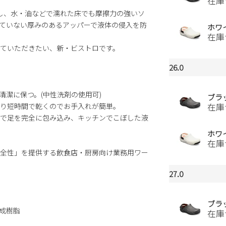
在庫
を使用し、水・油などで濡れた床でも摩擦力の強いソ
ていない厚みのあるアッパーで液体の侵入を防
ホワ
在庫
ていただきたい、新・ビストロです。
26.0
清潔に保つ。(中性洗剤の使用可)
ブラ
り短時間で乾くのでお手入れが簡単。
在庫
で足を完全に包み込み、キッチンでこぼした液
ホワ
在庫
全性」を提供する飲食店・厨房向け業務用ワー
27.0
ブラ
成樹脂
在庫