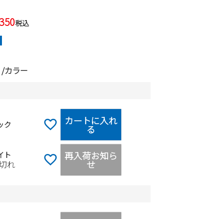
,350
税込
カラー
カートに入れ
ック
る
再入荷お知ら
イト
せ
切れ