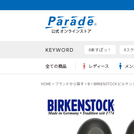
KEYWORD
検索
#楽すぽっ！
#ス
全ての商品
レディース
メン
HOME
ブランドから探す
B
BIRKENSTOCK ビルケ
Parad
サンダル
サンダル
サンダル
レディース新入荷
レディースSALE
リュック
ケア用品
カジュ
トート
SKEC
レインシューズ
レインシューズ
レインシューズ
メンズ新入荷
メンズSALE
ボディバッグ
雑貨
ワーク
ショル
new b
asics
パンプス
スニーカー
スニーカー
キッズ新入荷
キッズSALE
ハンドバッグ
ブーツ
財布
瞬足
スニーカー
ビジネス・ドレスシューズ
スクール
ビジネスバッグ
ウェア
ローファー
ローファー
フォーマル