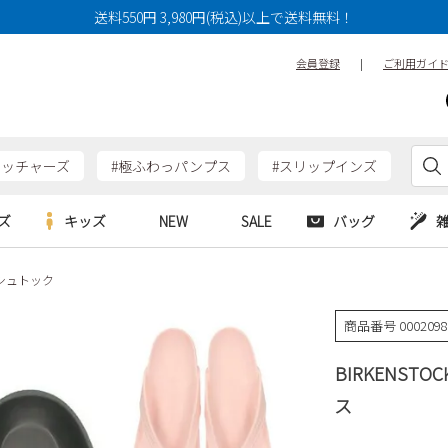
送料550円 3,980円(税込)以上で送料無料！
会員登録
|
ご利用ガイ
ケッチャーズ
#極ふわっパンプス
#スリップインズ
ズ
キッズ
NEW
SALE
バッグ
ンシュトック
e
Parade
Parade
アルシューズ
バッグ
カジュアルシューズ
HERS
SKECHERS
SKECHERS
商品番号
000209
シューズ
ダーバッグ
ワークシューズ
alance
moz
GAP
BIRKENSTO
new balance
EDWIN
ブーツ
puma
new balance
ス
ウェア