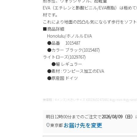
耐水性、ウォッシャブル、超軽量
EVA（エチレンと酢酸ビニル/EVA樹脂）は極
材です。
これにより地面の凹凸も気にならず歩行をソフト
■商品詳細
Honolulu/ホノルル EVA
●品番 1015487
●カラー ブラック(1015487)
ライトローズ(1029767)
●幅 レギュラー
●素材 : ワンピース加工のEVA
●原産国 ドイツ
検索用：#メンズ/大きいサイズ #2023ss52 471661 #cgy-men #cgy-sand
明日
12時00分
までのご注文で
2026/08/09（日）
お届け先を変更
東京都