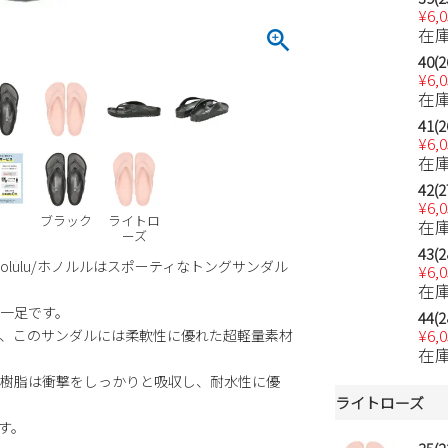
¥
6,
在
40(2
¥
6,
在
41(2
¥
6,
在
42(2
¥
6,
ブラック
ライトロ
在
ーズ
43(2
olulu/ホノルルはスポーティなトングサンダル
¥
6,
在
一足です。
44(2
、このサンダルには柔軟性に優れた超軽量素材
¥
6,
在
樹脂は衝撃をしっかりと吸収し、耐水性に優
ライトローズ
す。