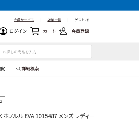
ド
|
会員サービス
|
店舗一覧
|
ゲスト 様
ログイン
カート
会員登録
雑貨
詳細検索
82
CK ホノルル EVA 1015487 メンズ レディー