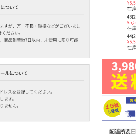
¥
5,
換について
在
43(2
¥
5,
ますが、万一不良・破損などがございまし
在
せください。
44(2
、商品到着後7日以内、未使用に限り可能
¥
5,
在
メールについて
ドレスを登録してください。
します。
りません。