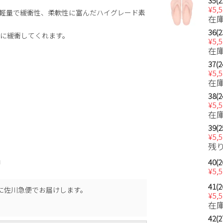
35(2
¥
5,
めて軽量で緩衝性、柔軟性に富んだハイグレード素
在
36(2
に緩衝してくれます。
¥
5,
在
37(2
¥
5,
在
38(2
¥
5,
在
39(2
¥
5,
残
40(2
l
¥
5,
41(2
に
佐川急便
でお届けします。
¥
5,
在
42(2