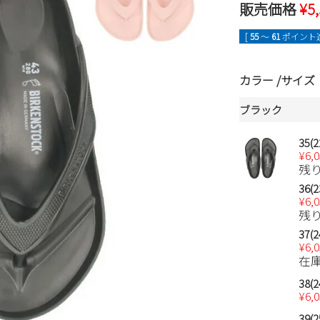
販売価格
¥
5
[
55
〜
61
ポイント進
カラー
サイズ
ブラック
35(2
¥
6,
残
36(2
¥
6,
残
37(2
¥
6,
在
38(2
¥
6,
39(2