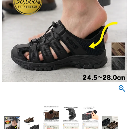
サンダル
キッズ
すべての商品
レインシューズ
サンダル
NEW
すべての商品
パンプス
レインシューズ
サンダル
SALE
スニーカー
すべての商品
スニーカー
レインシューズ
ローファー
レディース新入荷
バッグ
ビジネス・ドレスシューズ
すべての商品
スニーカー
カジュアルシューズ
メンズ新入荷
ローファー
レディースSALE
雑貨
スクール
すべての商品
ワークシューズ
キッズ新入荷
カジュアルシューズ
メンズSALE
フォーマル
リュック
詳細検索
ブーツ
すべての商品
ワークシューズ
キッズSALE
ブーツ
ボディバッグ
ウェア
ケア用品
ブーツ
店舗一覧
ハンドバッグ