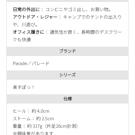
日常の外出に
： コンビニやゴミ出し、お買い物。
アウトドア・レジャー
： キャンプでのテントの出入り
や、川遊び。
オフィス履きに
： 通気性が良く、長時間のデスクワー
クも快適
ブランド
Parade／パレード
シリーズ
楽すぽっ！
仕様
ヒール： 約 4.0cm
ストーム： 約 2.5cm
重量： 約 317g（片足26cm計測）
※個体差があります