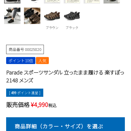
Parade
雑貨
Parade
ウェア
ご利用ガイド
ビジネスバッグ
SKECHERS
SKECHERS
Parade
new balance
会員サービス
ブラウン
ブラック
トートバッグ
moz
SKECHERS
asics
ショルダーバッグ
new balance
お問い合わせ
商品番号
00025820
GAP
瞬足
puma
財布
ポイント10倍
人気
メルマガ購買
EDWIN
Parade スポーツサンダル 立ったまま履ける 楽すぽっ
new balance
2148 メンズ
営業日カレンダー
[
499
ポイント進呈 ]
休業日
お問い合わせ窓口休業日
販売価格
¥
4,990
税込
2026 年8月
日
月
火
水
木
金
土
1