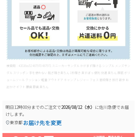
検索用：#2026ss52 487970 487971 スニーカーサンダル かがまず履ける シンプル メンズサン
ダル スリッポン 手を使わない 脱ぎ履き楽ちん 1秒履き 楽すぼっ 便利 快適 楽ちん 厚底 ボリ
ュームソール クッション 軽量 アウトドア キャンプ レジャー フェス 普段履き 旅行 散歩 お
出かけ ギフト 腰痛 膝痛 楽ちん
明日
12時00分
までのご注文で
2026/08/12（水）
に
佐川急便
でお届
けします。
お届け先を変更
東京都