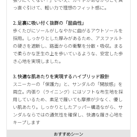
新規会員登録
っ直ぐ引けて、軽い力で理想のフィット感に。
2. 足裏に吸い付く抜群の「屈曲性」
会社概要
歩くたびにソールがしなやかに曲がるアウトソールを
採用。しっかりとした厚みがあるため、アスファルト
プライバシーポリシー
の硬さを遮断し、路面からの衝撃を分散・吸収。まる
で柔らかな芝生の上を歩いているような、安定した歩
特定商取引法に基づく表示
き心地を実現しました。
お問い合わせ
3. 快適な肌あたりを実現するハイブリッド設計
スニーカーの「保護力」と、サンダルの「開放感」を
両立。内張り（ライニング）にはソフトな布生地を採
用しているため、素足で履いても摩擦が少なく、優し
い肌あたり。しっかりとしたアッパー構造ながら、サ
ンダルならではの通気性を確保し、快適な履き心地を
キープします
おすすめシーン