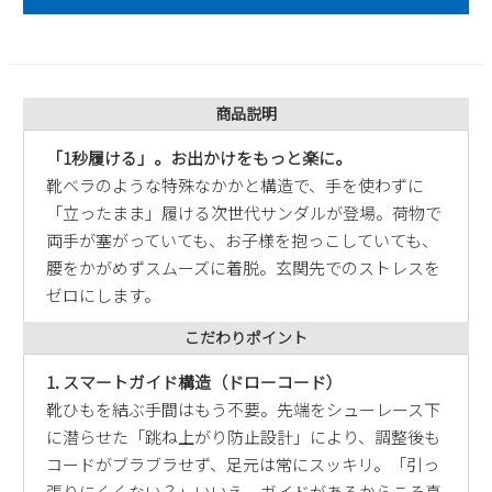
2
3
4
5
6
7
8
9
10
11
12
13
14
15
16
17
18
19
20
21
22
商品説明
23
24
25
26
27
28
29
30
31
「1秒履ける」。お出かけをもっと楽に。
靴ベラのような特殊なかかと構造で、手を使わずに
2026 年9月
「立ったまま」履ける次世代サンダルが登場。荷物で
日
月
火
水
木
金
土
両手が塞がっていても、お子様を抱っこしていても、
1
2
3
4
5
腰をかがめずスムーズに着脱。玄関先でのストレスを
6
7
8
9
10
11
12
ゼロにします。
13
14
15
16
17
18
19
こだわりポイント
20
21
22
23
24
25
26
27
28
29
30
1. スマートガイド構造（ドローコード）
靴ひもを結ぶ手間はもう不要。先端をシューレース下
に潜らせた「跳ね上がり防止設計」により、調整後も
コードがブラブラせず、足元は常にスッキリ。「引っ
張りにくくない？」いいえ、ガイドがあるからこそ真