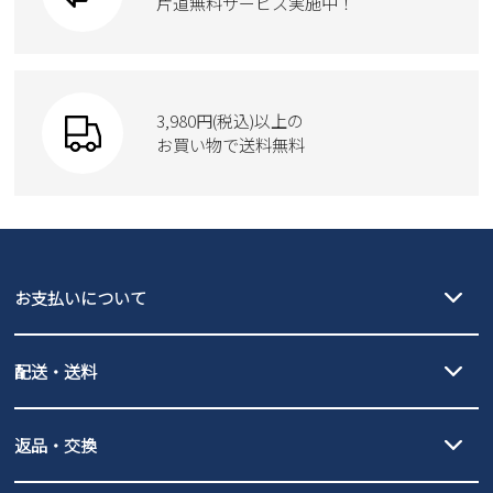
ブーツ
片道無料サービス実施中！
Parade
ショルダーバッグ
Parade
ウェア
SKECHERS
財布
SKECHERS
3,980円(税込)以上の
Parade
new balance
お買い物で送料無料
moz
SKECHERS
asics
new balance
GAP
瞬足
puma
EDWIN
お支払いについて
new balance
クレジットカード決済、AmazonPay決済、
配送・送料
PayPay（オンライン決済）、代金引換のご利用が可能です。
詳しくは
ご利用ガイド
をご確認ください。
【宅配便】
【ネコポス】
返品・交換
北海道・本州・四国・九州…550円
全国一律…220円（税込）
沖縄…1,980円
発送日・送料詳細については
ご利用ガイド
を