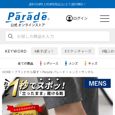
送料550円 3,980円(税込)以上で送料無料！
ログイン
会員登録
お気に入り
カート
#楽すぽっ！
#スケッチャーズ
#極ふ
KEYWORD
全ての商品
レディース
メンズ
キッズ
HOME
ブランドから探す
Parade パレード
メンズ
サンダル
レディース
メンズ
すべての商品