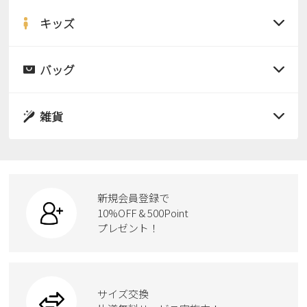
サンダル
キッズ
すべての商品
レインシューズ
サンダル
バッグ
すべての商品
パンプス
レインシューズ
サンダル
雑貨
スニーカー
すべての商品
スニーカー
レインシューズ
ローファー
リュック
ビジネス・ドレスシューズ
すべての商品
スニーカー
カジュアルシューズ
ボディバッグ
新規会員登録で
ローファー
ケア用品
10%OFF & 500Point
スクール
ワークシューズ
プレゼント！
ハンドバッグ
カジュアルシューズ
雑貨
フォーマル
ブーツ
ビジネスバッグ
ワークシューズ
ブーツ
サイズ交換
ウェア
トートバッグ