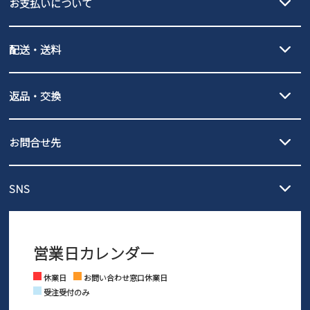
お支払いについて
new balance
クレジットカード決済、AmazonPay決済、
配送・送料
PayPay（オンライン決済）、代金引換のご利用が可能です。
詳しくは
ご利用ガイド
をご確認ください。
【宅配便】
【ネコポス】
返品・交換
北海道・本州・四国・九州…550円
全国一律…220円（税込）
沖縄…1,980円
発送日・送料詳細については
ご利用ガイド
を
履いてみないとわからない靴だからこそ、サイズ交換にかかる送料
3,980円（税込）以上お買い上げで送料無料
ご利用ください。
お問合せ先
の片道無料サービスを実施中！
3,980円（税込）以上お買い上げで送料1,425円
【サイズ交換期間延長のお知らせ】
メール :
info@parade-shoes.jp
ただいまギフト用としてのご利用が増えていることを受け、プレゼ
発送日・送料詳細については
ご利用ガイド
を
SNS
営業時間：11時～17時
ントとしても安心してご利用いただけるよう、サイズ交換の受付期
ご利用ください。
メールの返信につきましては、
間を「お届けから30日間」へと延長いたしました。
3営業日以内にさせていただいております。
商品到着後30日以内にメールにてお申し出ください。折り返し詳細
※お問い合わせは現在メール
で受け付けております。
なご案内をお送りいたします。詳しくは
ご利用ガイド
をご利用くだ
営業日カレンダー
※土日祝はお問い合わせ窓口休業日となります。
さい。
Instagram
Facebook
休業日
お問い合わせ窓口休業日
受注受付のみ