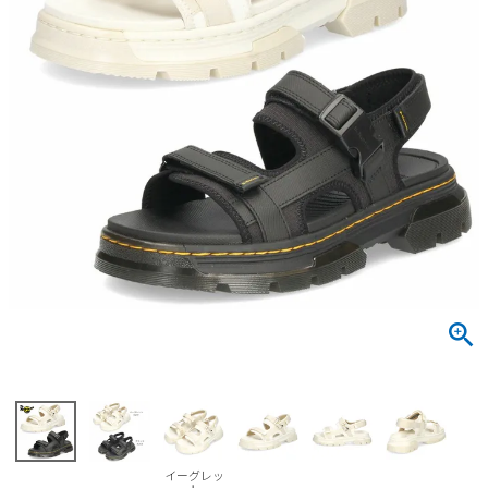
サンダル
キッズ
すべての商品
レインシューズ
サンダル
NEW
すべての商品
パンプス
レインシューズ
サンダル
SALE
スニーカー
すべての商品
スニーカー
レインシューズ
ローファー
レディース新入荷
バッグ
ビジネス・ドレスシューズ
すべての商品
スニーカー
カジュアルシューズ
メンズ新入荷
ローファー
レディースSALE
雑貨
スクール
すべての商品
ワークシューズ
キッズ新入荷
カジュアルシューズ
メンズSALE
フォーマル
リュック
詳細検索
ブーツ
すべての商品
ワークシューズ
キッズSALE
ブーツ
ボディバッグ
ウェア
ケア用品
ブーツ
店舗一覧
イーグレッ
ハンドバッグ