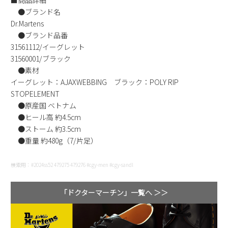
■商品詳細
新規会員登録
●ブランド名
Dr.Martens
●ブランド品番
会社概要
31561112/イーグレット
31560001/ブラック
プライバシーポリシー
●素材
イーグレット：AJAXWEBBING ブラック：POLY RIP
STOPELEMENT
特定商取引法に基づく表示
●原産国 ベトナム
●ヒール高 約4.5cm
お問い合わせ
●ストーム 約3.5cm
●重量 約480g（7/片足）
検索用：#2024ss52 479275 479276 #cgy-men #cgy-sandl
「ドクターマーチン」一覧へ ＞＞