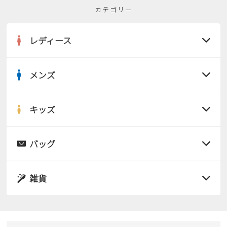
カテゴリー
レディース
メンズ
すべての商品
サンダル
キッズ
すべての商品
レインシューズ
サンダル
バッグ
すべての商品
パンプス
レインシューズ
サンダル
雑貨
スニーカー
すべての商品
スニーカー
レインシューズ
ローファー
リュック
ビジネス・ドレスシューズ
すべての商品