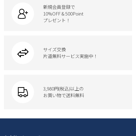
スニーカー
カジュアルシューズ
ボディバッグ
新規会員登録で
ローファー
ケア用品
10%OFF & 500Point
スクール
ワークシューズ
プレゼント！
ハンドバッグ
カジュアルシューズ
雑貨
フォーマル
ブーツ
ビジネスバッグ
ワークシューズ
ブーツ
サイズ交換
ウェア
トートバッグ
ブーツ
片道無料サービス実施中！
Parade
ショルダーバッグ
Parade
ウェア
SKECHERS
財布
SKECHERS
3,980円(税込)以上の
Parade
new balance
お買い物で送料無料
moz
SKECHERS
asics
new balance
GAP
瞬足
puma
EDWIN