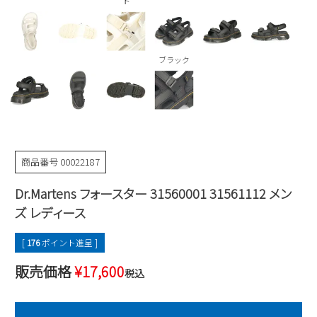
ト
Parade
雑貨
Parade
ウェア
ご利用ガイド
ビジネスバッグ
SKECHERS
SKECHERS
ブラック
Parade
new balance
会員サービス
トートバッグ
moz
SKECHERS
asics
ショルダーバッグ
new balance
お問い合わせ
GAP
瞬足
puma
財布
メルマガ購買
EDWIN
商品番号
00022187
new balance
Dr.Martens フォースター 31560001 31561112 メン
ズ レディース
営業日カレンダー
[
176
ポイント進呈 ]
休業日
お問い合わせ窓口休業日
販売価格
¥
17,600
税込
2026 年8月
日
月
火
水
木
金
土
1