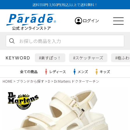
送料550円 3,980円(税込)以上で送料無料！
ログイン
会員登録
お気に入り
カート
#楽すぽっ！
#スケッチャーズ
#極ふ
KEYWORD
全ての商品
レディース
メンズ
キッズ
HOME
ブランドから探す
D
Dr.Martens ドクターマーチン
レディース
メンズ
すべての商品