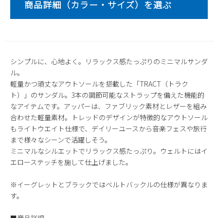
2
3
4
5
6
7
8
9
10
11
12
13
14
15
16
17
18
19
20
21
22
23
24
25
26
27
28
29
シンプルに、心地よく。リラックス感たっぷりのミニマルサンダ
30
31
ル。
軽量かつ頑丈なアウトソールを搭載した「TRACT（トラク
2026 年9月
ト）」のサンダル。3本の調節可能なストラップを備えた機能的
日
月
火
水
木
金
土
なアイテムです。アッパーは、ファブリック素材とレザーを組み
1
2
3
4
5
合わせた軽量素材。トレッドのデザインが特徴的なアウトソール
6
7
8
9
10
11
12
もライトウエイト仕様で、デイリーユースから音楽フェスや旅行
まで様々なシーンで活躍しそう。
13
14
15
16
17
18
19
ミニマルなシルエットでリラックス感たっぷり。ウェルトにはイ
20
21
22
23
24
25
26
エローステッチを施して仕上げました。
27
28
29
30
※イーグレットとブラックではベルトバックルの仕様が異なりま
す。